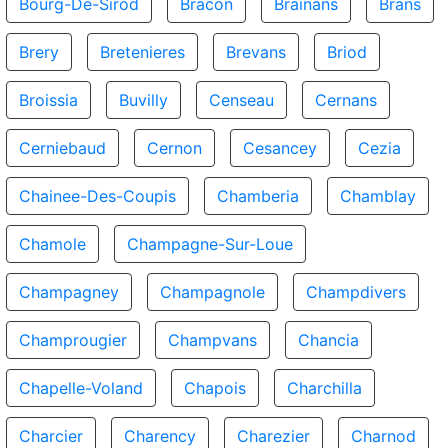
Bourg-De-Sirod
Bracon
Brainans
Brans
Brery
Bretenieres
Brevans
Briod
Broissia
Buvilly
Censeau
Cernans
Cerniebaud
Cernon
Cesancey
Cezia
Chainee-Des-Coupis
Chamberia
Chamblay
Chamole
Champagne-Sur-Loue
Champagney
Champagnole
Champdivers
Champrougier
Champvans
Chancia
Chapelle-Voland
Chapois
Charchilla
Charcier
Charency
Charezier
Charnod