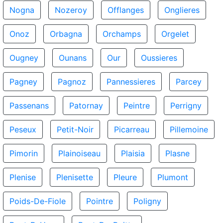
Nogna
Nozeroy
Offlanges
Onglieres
Onoz
Orbagna
Orchamps
Orgelet
Ougney
Ounans
Our
Oussieres
Pagney
Pagnoz
Pannessieres
Parcey
Passenans
Patornay
Peintre
Perrigny
Peseux
Petit-Noir
Picarreau
Pillemoine
Pimorin
Plainoiseau
Plaisia
Plasne
Plenise
Plenisette
Pleure
Plumont
Poids-De-Fiole
Pointre
Poligny