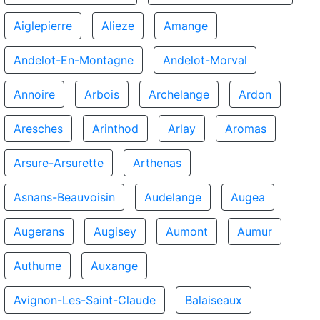
Aiglepierre
Alieze
Amange
Andelot-En-Montagne
Andelot-Morval
Annoire
Arbois
Archelange
Ardon
Aresches
Arinthod
Arlay
Aromas
Arsure-Arsurette
Arthenas
Asnans-Beauvoisin
Audelange
Augea
Augerans
Augisey
Aumont
Aumur
Authume
Auxange
Avignon-Les-Saint-Claude
Balaiseaux