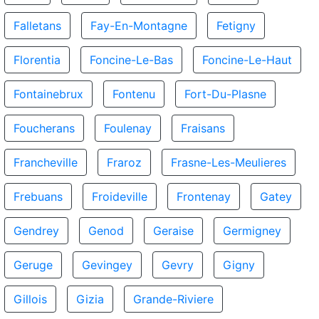
Falletans
Fay-En-Montagne
Fetigny
Florentia
Foncine-Le-Bas
Foncine-Le-Haut
Fontainebrux
Fontenu
Fort-Du-Plasne
Foucherans
Foulenay
Fraisans
Francheville
Fraroz
Frasne-Les-Meulieres
Frebuans
Froideville
Frontenay
Gatey
Gendrey
Genod
Geraise
Germigney
Geruge
Gevingey
Gevry
Gigny
Gillois
Gizia
Grande-Riviere