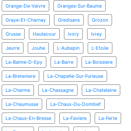
Grange-De-Vaivre
Granges-Sur-Baume
Graye-Et-Charnay
Gredisans
Grozon
Grusse
Hautecour
Ivory
Ivrey
Jeurre
Jouhe
L-Aubepin
L-Etoile
La-Balme-D-Epy
La-Barre
La-Boissiere
La-Breteniere
La-Chapelle-Sur-Furieuse
La-Charme
La-Chassagne
La-Chatelaine
La-Chaumusse
La-Chaux-Du-Dombief
La-Chaux-En-Bresse
La-Faviere
La-Ferte