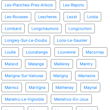
Les-Planches-Pres-Arbois
Les-Repots
Les-Rousses
Lescheres
Lezat
Loisia
Lombard
Longchaumois
Longcochon
Longwy-Sur-Le-Doubs
Lons-Le-Saunier
Loulle
Louvatange
Louvenne
Macornay
Maisod
Malange
Mallerey
Mantry
Marigna-Sur-Valouse
Marigny
Marnezia
Marnoz
Martigna
Mathenay
Maynal
Menetru-Le-Vignoble
Menetrux-En-Joux