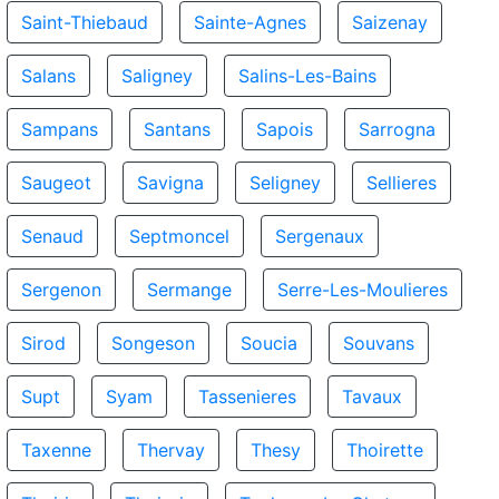
Saint-Thiebaud
Sainte-Agnes
Saizenay
Salans
Saligney
Salins-Les-Bains
Sampans
Santans
Sapois
Sarrogna
Saugeot
Savigna
Seligney
Sellieres
Senaud
Septmoncel
Sergenaux
Sergenon
Sermange
Serre-Les-Moulieres
Sirod
Songeson
Soucia
Souvans
Supt
Syam
Tassenieres
Tavaux
Taxenne
Thervay
Thesy
Thoirette