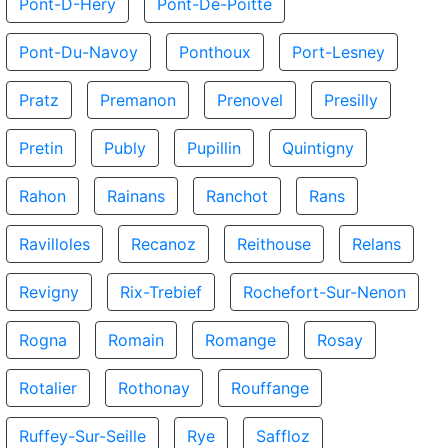
Pont-D-Hery
Pont-De-Poitte
Pont-Du-Navoy
Ponthoux
Port-Lesney
Pratz
Premanon
Prenovel
Presilly
Pretin
Publy
Pupillin
Quintigny
Rahon
Rainans
Ranchot
Rans
Ravilloles
Recanoz
Reithouse
Relans
Revigny
Rix-Trebief
Rochefort-Sur-Nenon
Rogna
Romain
Romange
Rosay
Rotalier
Rothonay
Rouffange
Ruffey-Sur-Seille
Rye
Saffloz