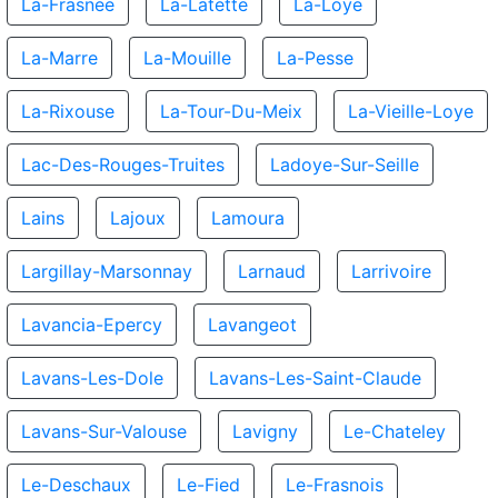
La-Frasnee
La-Latette
La-Loye
La-Marre
La-Mouille
La-Pesse
La-Rixouse
La-Tour-Du-Meix
La-Vieille-Loye
Lac-Des-Rouges-Truites
Ladoye-Sur-Seille
Lains
Lajoux
Lamoura
Largillay-Marsonnay
Larnaud
Larrivoire
Lavancia-Epercy
Lavangeot
Lavans-Les-Dole
Lavans-Les-Saint-Claude
Lavans-Sur-Valouse
Lavigny
Le-Chateley
Le-Deschaux
Le-Fied
Le-Frasnois