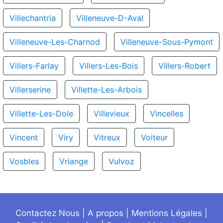
Villechantria
Villeneuve-D-Aval
Villeneuve-Les-Charnod
Villeneuve-Sous-Pymont
Villers-Farlay
Villers-Les-Bois
Villers-Robert
Villerserine
Villette-Les-Arbois
Villette-Les-Dole
Villevieux
Vincelles
Vincent
Viry
Vitreux
Voiteur
Vosbles
Vriange
Vulvoz
Contactez Nous
|
A propos
|
Mentions Légales
|