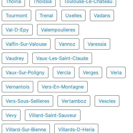
Thoiria
Thoissia
Toulouse-Le-Chateau
Tourmont
Trenal
Uxelles
Vadans
Val-D-Epy
Valempoulieres
Valfin-Sur-Valouse
Vannoz
Varessia
Vaudrey
Vaux-Les-Saint-Claude
Vaux-Sur-Poligny
Vercia
Verges
Veria
Vernantois
Vers-En-Montagne
Vers-Sous-Sellieres
Vertamboz
Vescles
Vevy
Villard-Saint-Sauveur
Villard-Sur-Bienne
Villards-D-Heria