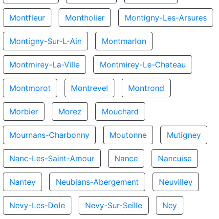
Montfleur
Montholier
Montigny-Les-Arsures
Montigny-Sur-L-Ain
Montmarlon
Montmirey-La-Ville
Montmirey-Le-Chateau
Montmorot
Montrevel
Montrond
Morbier
Morez
Mouchard
Mournans-Charbonny
Moutonne
Mutigney
Nanc-Les-Saint-Amour
Nance
Nancuise
Nantey
Neublans-Abergement
Neuvilley
Nevy-Les-Dole
Nevy-Sur-Seille
Ney