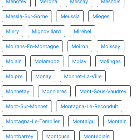
Menotey
Merona
Mesnay
Mesnois
Messia-Sur-Sorne
Meussia
Mieges
Miery
Mignovillard
Mirebel
Moirans-En-Montagne
Moiron
Moissey
Molain
Molamboz
Molay
Molinges
Molpre
Monay
Monnet-La-Ville
Monnetay
Monnieres
Mont-Sous-Vaudrey
Mont-Sur-Monnet
Montagna-Le-Reconduit
Montagna-Le-Templier
Montaigu
Montain
Montbarrey
Montcusel
Monteplain