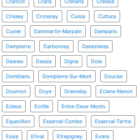
Crancot
Crans
Crenans
Cressia
Crissey
Crotenay
Cuisia
Cuttura
Cuvier
Dammartin-Marpain
Damparis
Dampierre
Darbonnay
Denezieres
Desnes
Dessia
Digna
Dole
Domblans
Dompierre-Sur-Mont
Doucier
Dournon
Doye
Dramelay
Eclans-Nenon
Ecleux
Ecrille
Entre-Deux-Monts
Equevillon
Esserval-Combe
Esserval-Tartre
Essia
Etival
Etrepigney
Evans