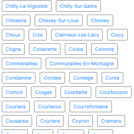
Chilly-Le-Vignoble
Chilly-Sur-Salins
Chisseria
Chissey-Sur-Loue
Choisey
Choux
Cize
Clairvaux-Les-Lacs
Clucy
Cogna
Coiserette
Coisia
Colonne
Commenailles
Communailles-En-Montagne
Condamine
Condes
Conliege
Conte
Cornod
Cosges
Courbette
Courbouzon
Courlans
Courlaoux
Courtefontaine
Cousance
Coyriere
Coyron
Cramans