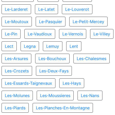
Le-Larderet
Le-Latet
Le-Louverot
Le-Moutoux
Le-Pasquier
Le-Petit-Mercey
Le-Pin
Le-Vaudioux
Le-Vernois
Le-Villey
Lect
Legna
Lemuy
Lent
Les-Arsures
Les-Bouchoux
Les-Chalesmes
Les-Crozets
Les-Deux-Fays
Les-Essards-Taignevaux
Les-Hays
Les-Molunes
Les-Moussieres
Les-Nans
Les-Piards
Les-Planches-En-Montagne