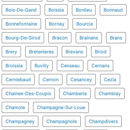
Bois-De-Gand
Boissia
Bonlieu
Bonnaud
Bonnefontaine
Bornay
Bourcia
Bourg-De-Sirod
Bracon
Brainans
Brans
Brery
Bretenieres
Brevans
Briod
Broissia
Buvilly
Censeau
Cernans
Cerniebaud
Cernon
Cesancey
Cezia
Chainee-Des-Coupis
Chamberia
Chamblay
Chamole
Champagne-Sur-Loue
Champagney
Champagnole
Champdivers