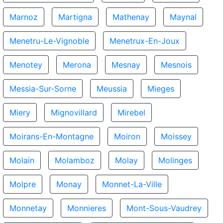
Marnoz
Martigna
Mathenay
Maynal
Menetru-Le-Vignoble
Menetrux-En-Joux
Menotey
Merona
Mesnay
Mesnois
Messia-Sur-Sorne
Meussia
Mieges
Miery
Mignovillard
Mirebel
Moirans-En-Montagne
Moiron
Moissey
Molain
Molamboz
Molay
Molinges
Molpre
Monay
Monnet-La-Ville
Monnetay
Monnieres
Mont-Sous-Vaudrey