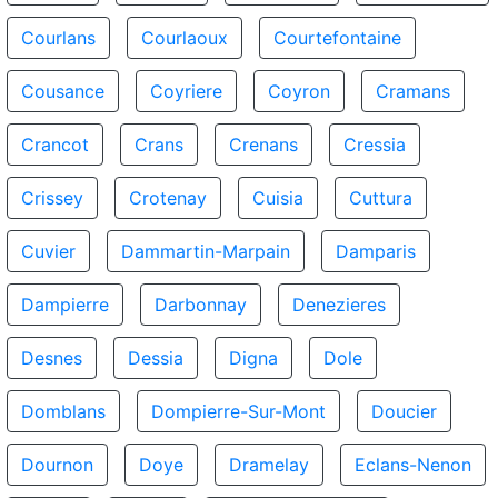
Courlans
Courlaoux
Courtefontaine
Cousance
Coyriere
Coyron
Cramans
Crancot
Crans
Crenans
Cressia
Crissey
Crotenay
Cuisia
Cuttura
Cuvier
Dammartin-Marpain
Damparis
Dampierre
Darbonnay
Denezieres
Desnes
Dessia
Digna
Dole
Domblans
Dompierre-Sur-Mont
Doucier
Dournon
Doye
Dramelay
Eclans-Nenon