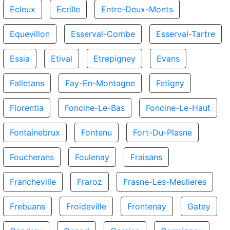
Ecleux
Ecrille
Entre-Deux-Monts
Equevillon
Esserval-Combe
Esserval-Tartre
Essia
Etival
Etrepigney
Evans
Falletans
Fay-En-Montagne
Fetigny
Florentia
Foncine-Le-Bas
Foncine-Le-Haut
Fontainebrux
Fontenu
Fort-Du-Plasne
Foucherans
Foulenay
Fraisans
Francheville
Fraroz
Frasne-Les-Meulieres
Frebuans
Froideville
Frontenay
Gatey