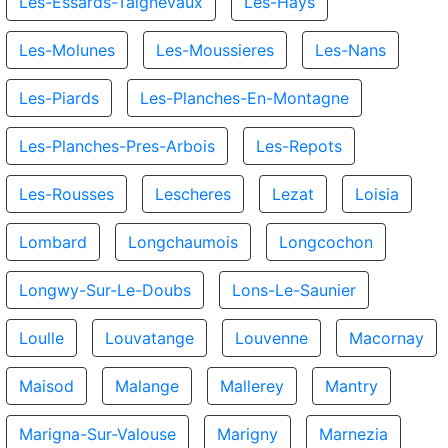
Les-Essards-Taignevaux
Les-Hays
Les-Molunes
Les-Moussieres
Les-Nans
Les-Piards
Les-Planches-En-Montagne
Les-Planches-Pres-Arbois
Les-Repots
Les-Rousses
Lescheres
Lezat
Loisia
Lombard
Longchaumois
Longcochon
Longwy-Sur-Le-Doubs
Lons-Le-Saunier
Loulle
Louvatange
Louvenne
Macornay
Maisod
Malange
Mallerey
Mantry
Marigna-Sur-Valouse
Marigny
Marnezia