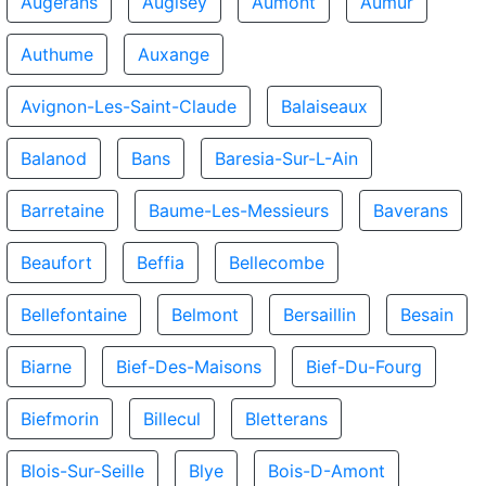
Augerans
Augisey
Aumont
Aumur
Authume
Auxange
Avignon-Les-Saint-Claude
Balaiseaux
Balanod
Bans
Baresia-Sur-L-Ain
Barretaine
Baume-Les-Messieurs
Baverans
Beaufort
Beffia
Bellecombe
Bellefontaine
Belmont
Bersaillin
Besain
Biarne
Bief-Des-Maisons
Bief-Du-Fourg
Biefmorin
Billecul
Bletterans
Blois-Sur-Seille
Blye
Bois-D-Amont