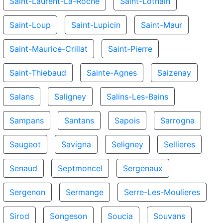
Saint-Laurent-La-Roche
Saint-Lothain
Saint-Loup
Saint-Lupicin
Saint-Maur
Saint-Maurice-Crillat
Saint-Pierre
Saint-Thiebaud
Sainte-Agnes
Saizenay
Salans
Saligney
Salins-Les-Bains
Sampans
Santans
Sapois
Sarrogna
Saugeot
Savigna
Seligney
Sellieres
Senaud
Septmoncel
Sergenaux
Sergenon
Sermange
Serre-Les-Moulieres
Sirod
Songeson
Soucia
Souvans