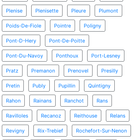
Plenise
Plenisette
Pleure
Plumont
Poids-De-Fiole
Pointre
Poligny
Pont-D-Hery
Pont-De-Poitte
Pont-Du-Navoy
Ponthoux
Port-Lesney
Pratz
Premanon
Prenovel
Presilly
Pretin
Publy
Pupillin
Quintigny
Rahon
Rainans
Ranchot
Rans
Ravilloles
Recanoz
Reithouse
Relans
Revigny
Rix-Trebief
Rochefort-Sur-Nenon