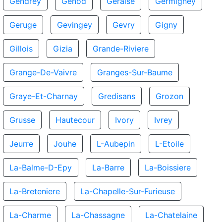
Gendrey
Genod
Geraise
Germigney
Geruge
Gevingey
Gevry
Gigny
Gillois
Gizia
Grande-Riviere
Grange-De-Vaivre
Granges-Sur-Baume
Graye-Et-Charnay
Gredisans
Grozon
Grusse
Hautecour
Ivory
Ivrey
Jeurre
Jouhe
L-Aubepin
L-Etoile
La-Balme-D-Epy
La-Barre
La-Boissiere
La-Breteniere
La-Chapelle-Sur-Furieuse
La-Charme
La-Chassagne
La-Chatelaine