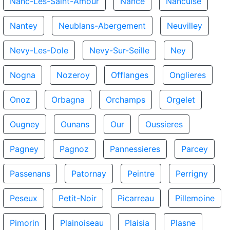
Nanc-Les-Saint-Amour
Nance
Nancuise
Nantey
Neublans-Abergement
Neuvilley
Nevy-Les-Dole
Nevy-Sur-Seille
Ney
Nogna
Nozeroy
Offlanges
Onglieres
Onoz
Orbagna
Orchamps
Orgelet
Ougney
Ounans
Our
Oussieres
Pagney
Pagnoz
Pannessieres
Parcey
Passenans
Patornay
Peintre
Perrigny
Peseux
Petit-Noir
Picarreau
Pillemoine
Pimorin
Plainoiseau
Plaisia
Plasne