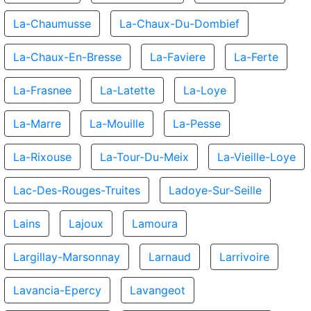
La-Chaumusse
La-Chaux-Du-Dombief
La-Chaux-En-Bresse
La-Faviere
La-Ferte
La-Frasnee
La-Latette
La-Loye
La-Marre
La-Mouille
La-Pesse
La-Rixouse
La-Tour-Du-Meix
La-Vieille-Loye
Lac-Des-Rouges-Truites
Ladoye-Sur-Seille
Lains
Lajoux
Lamoura
Largillay-Marsonnay
Larnaud
Larrivoire
Lavancia-Epercy
Lavangeot