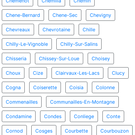
Chemenot
Chemilla
Chemin
Chene-Bernard
Chene-Sec
Chevigny
Chevreaux
Chevrotaine
Chille
Chilly-Le-Vignoble
Chilly-Sur-Salins
Chisseria
Chissey-Sur-Loue
Choisey
Choux
Cize
Clairvaux-Les-Lacs
Clucy
Cogna
Coiserette
Coisia
Colonne
Commenailles
Communailles-En-Montagne
Condamine
Condes
Conliege
Conte
Cornod
Cosges
Courbette
Courbouzon