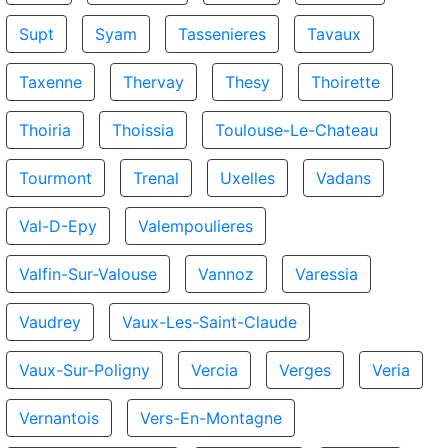
Supt
Syam
Tassenieres
Tavaux
Taxenne
Thervay
Thesy
Thoirette
Thoiria
Thoissia
Toulouse-Le-Chateau
Tourmont
Trenal
Uxelles
Vadans
Val-D-Epy
Valempoulieres
Valfin-Sur-Valouse
Vannoz
Varessia
Vaudrey
Vaux-Les-Saint-Claude
Vaux-Sur-Poligny
Vercia
Verges
Veria
Vernantois
Vers-En-Montagne