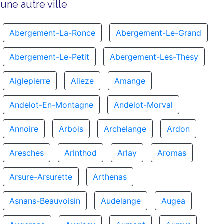
une autre ville
Abergement-La-Ronce
Abergement-Le-Grand
Abergement-Le-Petit
Abergement-Les-Thesy
Aiglepierre
Alieze
Amange
Andelot-En-Montagne
Andelot-Morval
Annoire
Arbois
Archelange
Ardon
Aresches
Arinthod
Arlay
Aromas
Arsure-Arsurette
Arthenas
Asnans-Beauvoisin
Audelange
Augea