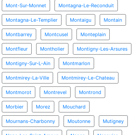
Mont-Sur-Monnet
Montagna-Le-Reconduit
Montagna-Le-Templier
Montaigu
Montain
Montbarrey
Montcusel
Monteplain
Montfleur
Montholier
Montigny-Les-Arsures
Montigny-Sur-L-Ain
Montmarlon
Montmirey-La-Ville
Montmirey-Le-Chateau
Montmorot
Montrevel
Montrond
Morbier
Morez
Mouchard
Mournans-Charbonny
Moutonne
Mutigney