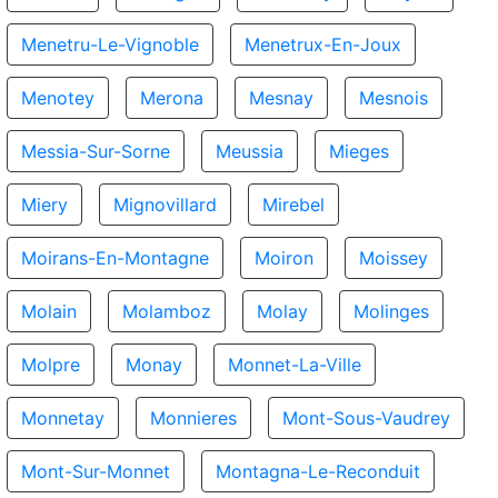
Menetru-Le-Vignoble
Menetrux-En-Joux
Menotey
Merona
Mesnay
Mesnois
Messia-Sur-Sorne
Meussia
Mieges
Miery
Mignovillard
Mirebel
Moirans-En-Montagne
Moiron
Moissey
Molain
Molamboz
Molay
Molinges
Molpre
Monay
Monnet-La-Ville
Monnetay
Monnieres
Mont-Sous-Vaudrey
Mont-Sur-Monnet
Montagna-Le-Reconduit