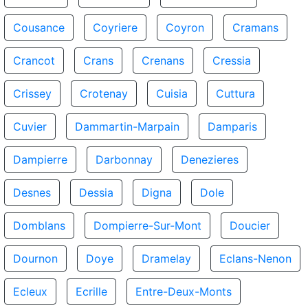
Cousance
Coyriere
Coyron
Cramans
Crancot
Crans
Crenans
Cressia
Crissey
Crotenay
Cuisia
Cuttura
Cuvier
Dammartin-Marpain
Damparis
Dampierre
Darbonnay
Denezieres
Desnes
Dessia
Digna
Dole
Domblans
Dompierre-Sur-Mont
Doucier
Dournon
Doye
Dramelay
Eclans-Nenon
Ecleux
Ecrille
Entre-Deux-Monts