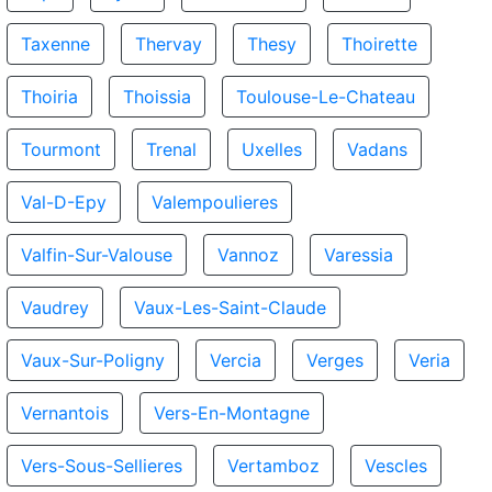
Taxenne
Thervay
Thesy
Thoirette
Thoiria
Thoissia
Toulouse-Le-Chateau
Tourmont
Trenal
Uxelles
Vadans
Val-D-Epy
Valempoulieres
Valfin-Sur-Valouse
Vannoz
Varessia
Vaudrey
Vaux-Les-Saint-Claude
Vaux-Sur-Poligny
Vercia
Verges
Veria
Vernantois
Vers-En-Montagne
Vers-Sous-Sellieres
Vertamboz
Vescles