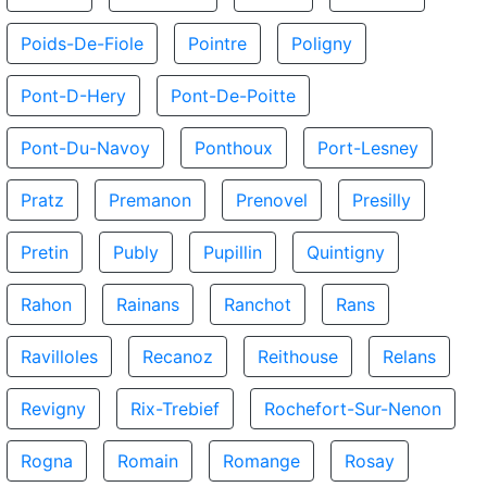
Poids-De-Fiole
Pointre
Poligny
Pont-D-Hery
Pont-De-Poitte
Pont-Du-Navoy
Ponthoux
Port-Lesney
Pratz
Premanon
Prenovel
Presilly
Pretin
Publy
Pupillin
Quintigny
Rahon
Rainans
Ranchot
Rans
Ravilloles
Recanoz
Reithouse
Relans
Revigny
Rix-Trebief
Rochefort-Sur-Nenon
Rogna
Romain
Romange
Rosay