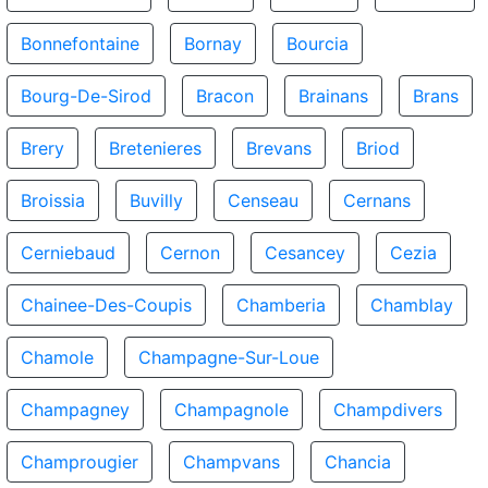
Bonnefontaine
Bornay
Bourcia
Bourg-De-Sirod
Bracon
Brainans
Brans
Brery
Bretenieres
Brevans
Briod
Broissia
Buvilly
Censeau
Cernans
Cerniebaud
Cernon
Cesancey
Cezia
Chainee-Des-Coupis
Chamberia
Chamblay
Chamole
Champagne-Sur-Loue
Champagney
Champagnole
Champdivers
Champrougier
Champvans
Chancia