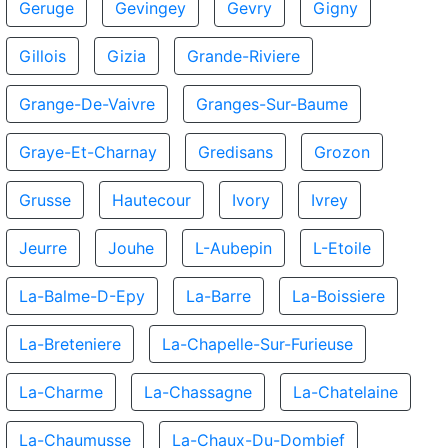
Geruge
Gevingey
Gevry
Gigny
Gillois
Gizia
Grande-Riviere
Grange-De-Vaivre
Granges-Sur-Baume
Graye-Et-Charnay
Gredisans
Grozon
Grusse
Hautecour
Ivory
Ivrey
Jeurre
Jouhe
L-Aubepin
L-Etoile
La-Balme-D-Epy
La-Barre
La-Boissiere
La-Breteniere
La-Chapelle-Sur-Furieuse
La-Charme
La-Chassagne
La-Chatelaine
La-Chaumusse
La-Chaux-Du-Dombief