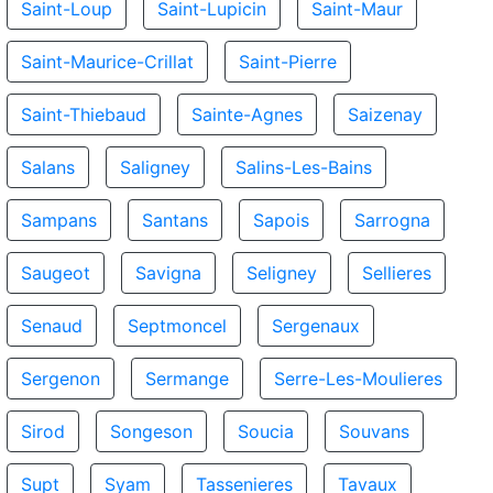
Saint-Loup
Saint-Lupicin
Saint-Maur
Saint-Maurice-Crillat
Saint-Pierre
Saint-Thiebaud
Sainte-Agnes
Saizenay
Salans
Saligney
Salins-Les-Bains
Sampans
Santans
Sapois
Sarrogna
Saugeot
Savigna
Seligney
Sellieres
Senaud
Septmoncel
Sergenaux
Sergenon
Sermange
Serre-Les-Moulieres
Sirod
Songeson
Soucia
Souvans
Supt
Syam
Tassenieres
Tavaux