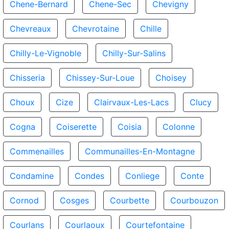
Chene-Bernard
Chene-Sec
Chevigny
Chevreaux
Chevrotaine
Chille
Chilly-Le-Vignoble
Chilly-Sur-Salins
Chisseria
Chissey-Sur-Loue
Choisey
Choux
Cize
Clairvaux-Les-Lacs
Clucy
Cogna
Coiserette
Coisia
Colonne
Commenailles
Communailles-En-Montagne
Condamine
Condes
Conliege
Conte
Cornod
Cosges
Courbette
Courbouzon
Courlans
Courlaoux
Courtefontaine