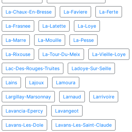
La-Chaux-En-Bresse
La-Faviere
La-Ferte
La-Frasnee
La-Latette
La-Loye
La-Marre
La-Mouille
La-Pesse
La-Rixouse
La-Tour-Du-Meix
La-Vieille-Loye
Lac-Des-Rouges-Truites
Ladoye-Sur-Seille
Lains
Lajoux
Lamoura
Largillay-Marsonnay
Larnaud
Larrivoire
Lavancia-Epercy
Lavangeot
Lavans-Les-Dole
Lavans-Les-Saint-Claude