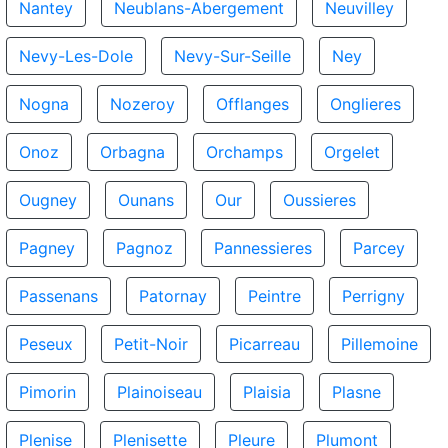
Nantey
Neublans-Abergement
Neuvilley
Nevy-Les-Dole
Nevy-Sur-Seille
Ney
Nogna
Nozeroy
Offlanges
Onglieres
Onoz
Orbagna
Orchamps
Orgelet
Ougney
Ounans
Our
Oussieres
Pagney
Pagnoz
Pannessieres
Parcey
Passenans
Patornay
Peintre
Perrigny
Peseux
Petit-Noir
Picarreau
Pillemoine
Pimorin
Plainoiseau
Plaisia
Plasne
Plenise
Plenisette
Pleure
Plumont