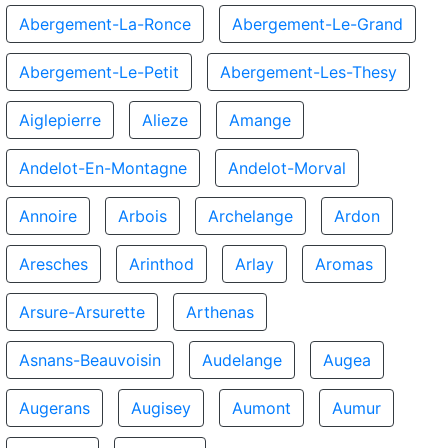
Abergement-La-Ronce
Abergement-Le-Grand
Abergement-Le-Petit
Abergement-Les-Thesy
Aiglepierre
Alieze
Amange
Andelot-En-Montagne
Andelot-Morval
Annoire
Arbois
Archelange
Ardon
Aresches
Arinthod
Arlay
Aromas
Arsure-Arsurette
Arthenas
Asnans-Beauvoisin
Audelange
Augea
Augerans
Augisey
Aumont
Aumur