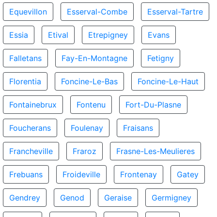
Equevillon
Esserval-Combe
Esserval-Tartre
Essia
Etival
Etrepigney
Evans
Falletans
Fay-En-Montagne
Fetigny
Florentia
Foncine-Le-Bas
Foncine-Le-Haut
Fontainebrux
Fontenu
Fort-Du-Plasne
Foucherans
Foulenay
Fraisans
Francheville
Fraroz
Frasne-Les-Meulieres
Frebuans
Froideville
Frontenay
Gatey
Gendrey
Genod
Geraise
Germigney