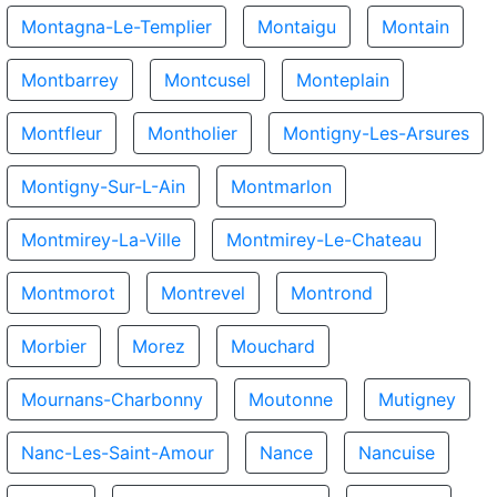
Montagna-Le-Templier
Montaigu
Montain
Montbarrey
Montcusel
Monteplain
Montfleur
Montholier
Montigny-Les-Arsures
Montigny-Sur-L-Ain
Montmarlon
Montmirey-La-Ville
Montmirey-Le-Chateau
Montmorot
Montrevel
Montrond
Morbier
Morez
Mouchard
Mournans-Charbonny
Moutonne
Mutigney
Nanc-Les-Saint-Amour
Nance
Nancuise