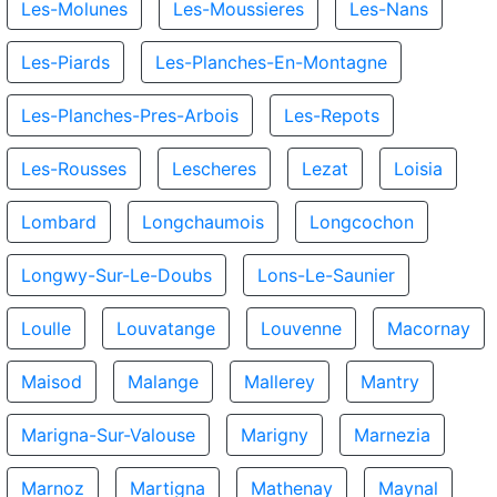
Les-Molunes
Les-Moussieres
Les-Nans
Les-Piards
Les-Planches-En-Montagne
Les-Planches-Pres-Arbois
Les-Repots
Les-Rousses
Lescheres
Lezat
Loisia
Lombard
Longchaumois
Longcochon
Longwy-Sur-Le-Doubs
Lons-Le-Saunier
Loulle
Louvatange
Louvenne
Macornay
Maisod
Malange
Mallerey
Mantry
Marigna-Sur-Valouse
Marigny
Marnezia
Marnoz
Martigna
Mathenay
Maynal