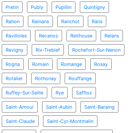
Pretin
Publy
Pupillin
Quintigny
Rahon
Rainans
Ranchot
Rans
Ravilloles
Recanoz
Reithouse
Relans
Revigny
Rix-Trebief
Rochefort-Sur-Nenon
Rogna
Romain
Romange
Rosay
Rotalier
Rothonay
Rouffange
Ruffey-Sur-Seille
Rye
Saffloz
Saint-Amour
Saint-Aubin
Saint-Baraing
Saint-Claude
Saint-Cyr-Montmalin