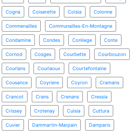
Cogna
Coiserette
Coisia
Colonne
Commenailles
Communailles-En-Montagne
Condamine
Condes
Conliege
Conte
Cornod
Cosges
Courbette
Courbouzon
Courlans
Courlaoux
Courtefontaine
Cousance
Coyriere
Coyron
Cramans
Crancot
Crans
Crenans
Cressia
Crissey
Crotenay
Cuisia
Cuttura
Cuvier
Dammartin-Marpain
Damparis