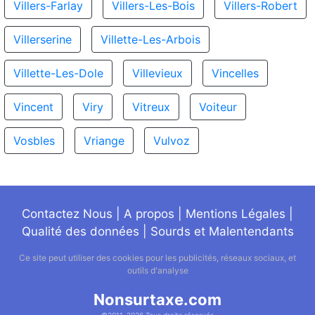
Villers-Farlay
Villers-Les-Bois
Villers-Robert
Villerserine
Villette-Les-Arbois
Villette-Les-Dole
Villevieux
Vincelles
Vincent
Viry
Vitreux
Voiteur
Vosbles
Vriange
Vulvoz
Contactez Nous
|
A propos
|
Mentions Légales
|
Qualité des données
|
Sourds et Malentendants
Ce site peut utiliser des cookies pour les publicités, réseaux sociaux, et
outils d'analyse
Nonsurtaxe.com