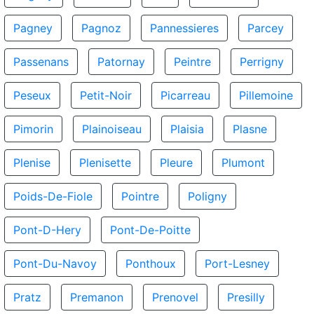
Pagney
Pagnoz
Pannessieres
Parcey
Passenans
Patornay
Peintre
Perrigny
Peseux
Petit-Noir
Picarreau
Pillemoine
Pimorin
Plainoiseau
Plaisia
Plasne
Plenise
Plenisette
Pleure
Plumont
Poids-De-Fiole
Pointre
Poligny
Pont-D-Hery
Pont-De-Poitte
Pont-Du-Navoy
Ponthoux
Port-Lesney
Pratz
Premanon
Prenovel
Presilly