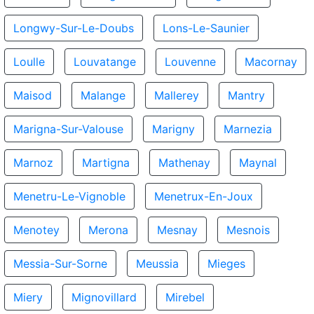
Longwy-Sur-Le-Doubs
Lons-Le-Saunier
Loulle
Louvatange
Louvenne
Macornay
Maisod
Malange
Mallerey
Mantry
Marigna-Sur-Valouse
Marigny
Marnezia
Marnoz
Martigna
Mathenay
Maynal
Menetru-Le-Vignoble
Menetrux-En-Joux
Menotey
Merona
Mesnay
Mesnois
Messia-Sur-Sorne
Meussia
Mieges
Miery
Mignovillard
Mirebel