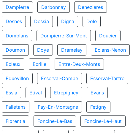
Dampierre
Darbonnay
Denezieres
Desnes
Dessia
Digna
Dole
Domblans
Dompierre-Sur-Mont
Doucier
Dournon
Doye
Dramelay
Eclans-Nenon
Ecleux
Ecrille
Entre-Deux-Monts
Equevillon
Esserval-Combe
Esserval-Tartre
Essia
Etival
Etrepigney
Evans
Falletans
Fay-En-Montagne
Fetigny
Florentia
Foncine-Le-Bas
Foncine-Le-Haut