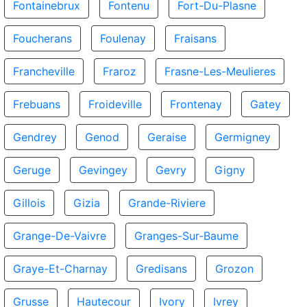
Fontainebrux
Fontenu
Fort-Du-Plasne
Foucherans
Foulenay
Fraisans
Francheville
Fraroz
Frasne-Les-Meulieres
Frebuans
Froideville
Frontenay
Gatey
Gendrey
Genod
Geraise
Germigney
Geruge
Gevingey
Gevry
Gigny
Gillois
Gizia
Grande-Riviere
Grange-De-Vaivre
Granges-Sur-Baume
Graye-Et-Charnay
Gredisans
Grozon
Grusse
Hautecour
Ivory
Ivrey