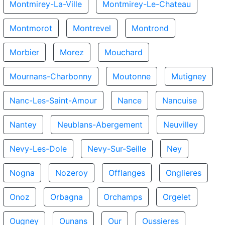
Montmirey-La-Ville
Montmirey-Le-Chateau
Montmorot
Montrevel
Montrond
Morbier
Morez
Mouchard
Mournans-Charbonny
Moutonne
Mutigney
Nanc-Les-Saint-Amour
Nance
Nancuise
Nantey
Neublans-Abergement
Neuvilley
Nevy-Les-Dole
Nevy-Sur-Seille
Ney
Nogna
Nozeroy
Offlanges
Onglieres
Onoz
Orbagna
Orchamps
Orgelet
Ougney
Ounans
Our
Oussieres