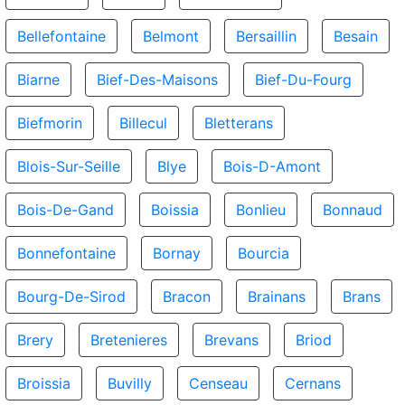
Bellefontaine
Belmont
Bersaillin
Besain
Biarne
Bief-Des-Maisons
Bief-Du-Fourg
Biefmorin
Billecul
Bletterans
Blois-Sur-Seille
Blye
Bois-D-Amont
Bois-De-Gand
Boissia
Bonlieu
Bonnaud
Bonnefontaine
Bornay
Bourcia
Bourg-De-Sirod
Bracon
Brainans
Brans
Brery
Bretenieres
Brevans
Briod
Broissia
Buvilly
Censeau
Cernans