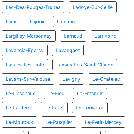
Lac-Des-Rouges-Truites
Ladoye-Sur-Seille
Lains
Lajoux
Lamoura
Largillay-Marsonnay
Larnaud
Larrivoire
Lavancia-Epercy
Lavangeot
Lavans-Les-Dole
Lavans-Les-Saint-Claude
Lavans-Sur-Valouse
Lavigny
Le-Chateley
Le-Deschaux
Le-Fied
Le-Frasnois
Le-Larderet
Le-Latet
Le-Louverot
Le-Moutoux
Le-Pasquier
Le-Petit-Mercey