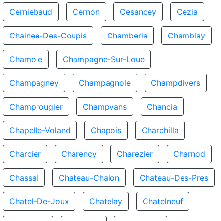
Cerniebaud
Cernon
Cesancey
Cezia
Chainee-Des-Coupis
Chamberia
Chamblay
Chamole
Champagne-Sur-Loue
Champagney
Champagnole
Champdivers
Champrougier
Champvans
Chancia
Chapelle-Voland
Chapois
Charchilla
Charcier
Charency
Charezier
Charnod
Chassal
Chateau-Chalon
Chateau-Des-Pres
Chatel-De-Joux
Chatelay
Chatelneuf