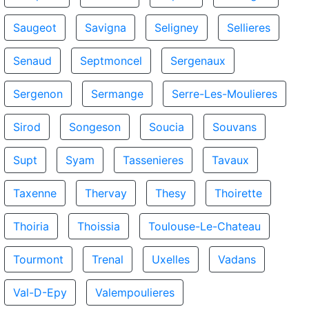
Saugeot
Savigna
Seligney
Sellieres
Senaud
Septmoncel
Sergenaux
Sergenon
Sermange
Serre-Les-Moulieres
Sirod
Songeson
Soucia
Souvans
Supt
Syam
Tassenieres
Tavaux
Taxenne
Thervay
Thesy
Thoirette
Thoiria
Thoissia
Toulouse-Le-Chateau
Tourmont
Trenal
Uxelles
Vadans
Val-D-Epy
Valempoulieres