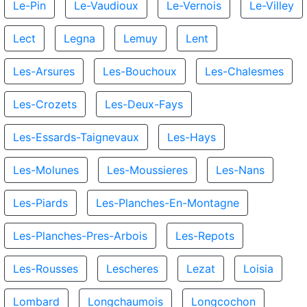
Le-Pin
Le-Vaudioux
Le-Vernois
Le-Villey
Lect
Legna
Lemuy
Lent
Les-Arsures
Les-Bouchoux
Les-Chalesmes
Les-Crozets
Les-Deux-Fays
Les-Essards-Taignevaux
Les-Hays
Les-Molunes
Les-Moussieres
Les-Nans
Les-Piards
Les-Planches-En-Montagne
Les-Planches-Pres-Arbois
Les-Repots
Les-Rousses
Lescheres
Lezat
Loisia
Lombard
Longchaumois
Longcochon