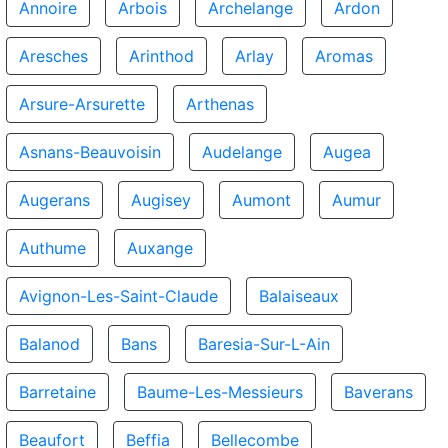
Annoire
Arbois
Archelange
Ardon
Aresches
Arinthod
Arlay
Aromas
Arsure-Arsurette
Arthenas
Asnans-Beauvoisin
Audelange
Augea
Augerans
Augisey
Aumont
Aumur
Authume
Auxange
Avignon-Les-Saint-Claude
Balaiseaux
Balanod
Bans
Baresia-Sur-L-Ain
Barretaine
Baume-Les-Messieurs
Baverans
Beaufort
Beffia
Bellecombe