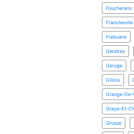
Foucherans
Francheville
Frebuans
Gendrey
Geruge
Gillois
Grange-De-V
Graye-Et-C
Grusse