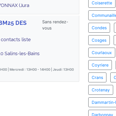
Coiserette
YONNAX (Jura
Communaill
Sans rendez-
CBM25 DES
Condes
vous
contacts liste
Cosges
Courlaoux
0 Salins-les-Bains
Coyriere
4H00 | Mercredi : 13H00 - 14H00 | Jeudi :13H00
Crans
Crotenay
Dammartin-
Darbonnay