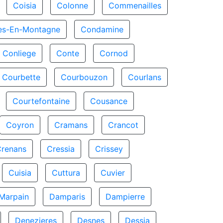
Coisia
Colonne
Commenailles
es-En-Montagne
Condamine
Conliege
Conte
Cornod
Courbette
Courbouzon
Courlans
Courtefontaine
Cousance
Coyron
Cramans
Crancot
Crenans
Cressia
Crissey
Cuisia
Cuttura
Cuvier
Marpain
Damparis
Dampierre
Denezieres
Desnes
Dessia