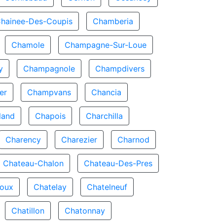
hainee-Des-Coupis
Chamberia
Chamole
Champagne-Sur-Loue
y
Champagnole
Champdivers
er
Champvans
Chancia
land
Chapois
Charchilla
Charency
Charezier
Charnod
Chateau-Chalon
Chateau-Des-Pres
Joux
Chatelay
Chatelneuf
Chatillon
Chatonnay