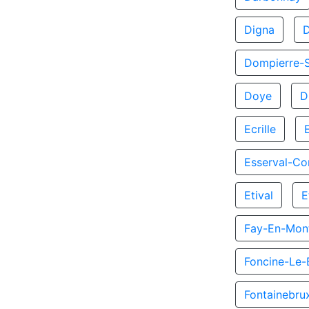
Digna
Dompierre-
Doye
D
Ecrille
Esserval-C
Etival
E
Fay-En-Mon
Foncine-Le-
Fontainebru