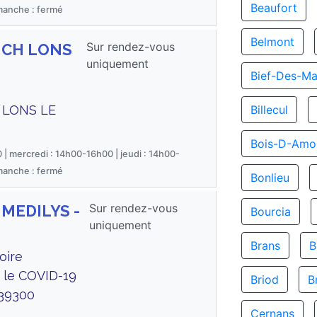
Beaufort
imanche : fermé
Belmont
Sur rendez-vous
s CH LONS
uniquement
Bief-Des-Ma
6 LONS LE
Billecul
Bois-D-Amo
 | mercredi : 14h00-16h00 | jeudi : 14h00-
imanche : fermé
Bonlieu
Sur rendez-vous
 MEDILYS -
Bourcia
uniquement
Brans
B
oire
r le COVID-19
Briod
B
 39300
Cernans