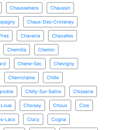
Chaussenans
Chaussin
mpagny
Chaux-Des-Crotenay
Pres
Chaveria
Chazelles
Chemilla
Chemin
ard
Chene-Sec
Chevigny
Chevrotaine
Chille
gnoble
Chilly-Sur-Salins
Chisseria
-Loue
Choisey
Choux
Cize
es-Lacs
Clucy
Cogna