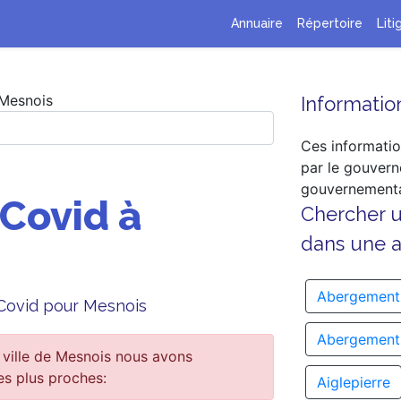
Annuaire
Répertoire
Liti
Mesnois
Information
Ces informatio
par le gouvern
gouvernementa
 Covid à
Chercher 
dans une au
Abergement
e Covid pour Mesnois
Abergement-
 ville de Mesnois nous avons
es plus proches:
Aiglepierre