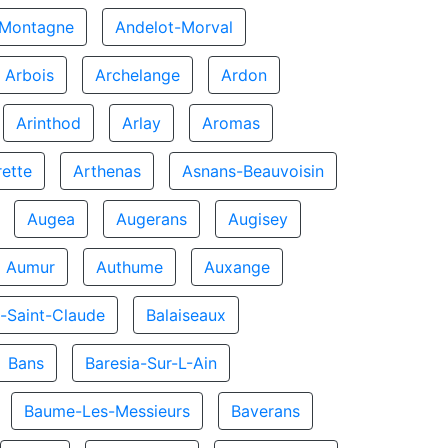
-Montagne
Andelot-Morval
Arbois
Archelange
Ardon
Arinthod
Arlay
Aromas
rette
Arthenas
Asnans-Beauvoisin
Augea
Augerans
Augisey
Aumur
Authume
Auxange
-Saint-Claude
Balaiseaux
Bans
Baresia-Sur-L-Ain
Baume-Les-Messieurs
Baverans