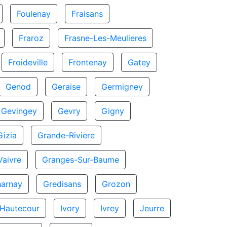
Foulenay
Fraisans
Fraroz
Frasne-Les-Meulieres
Froideville
Frontenay
Gatey
Genod
Geraise
Germigney
Gevingey
Gevry
Gigny
Gizia
Grande-Riviere
aivre
Granges-Sur-Baume
harnay
Gredisans
Grozon
Hautecour
Ivory
Ivrey
Jeurre