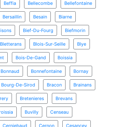
Beffia
Bellecombe
Bellefontaine
Bersaillin
Besain
Biarne
isons
Bief-Du-Fourg
Biefmorin
Bletterans
Blois-Sur-Seille
Blye
nt
Bois-De-Gand
Boissia
Bonnaud
Bonnefontaine
Bornay
Bourg-De-Sirod
Bracon
Brainans
rery
Bretenieres
Brevans
roissia
Buvilly
Censeau
Cerniebaud
Cernon
Cesancey