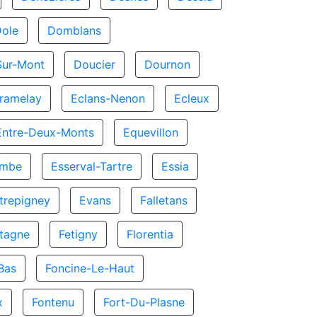
Dole
Domblans
Sur-Mont
Doucier
Dournon
ramelay
Eclans-Nenon
Ecleux
Entre-Deux-Monts
Equevillon
ombe
Esserval-Tartre
Essia
trepigney
Evans
Falletans
tagne
Fetigny
Florentia
Bas
Foncine-Le-Haut
x
Fontenu
Fort-Du-Plasne