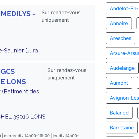
Andelot-En
Sur rendez-vous
 MEDILYS -
uniquement
Annoire
Aresches
-Saunier (Jura
Arsure-Arsu
Audelange
Sur rendez-vous
s GCS
uniquement
TE LONS
Aumont
 (Batiment des
Avignon-Les
Balanod
CHEL 39016 LONS
Barretaine
 | mercredi : 14h00-16h00 | jeudi : 14h00-