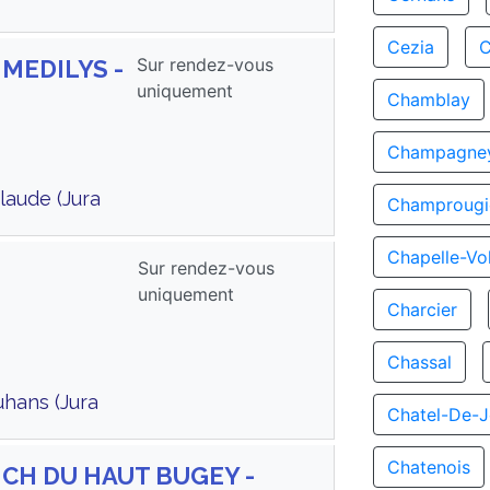
Cezia
C
Sur rendez-vous
 MEDILYS -
uniquement
Chamblay
Champagne
laude (Jura
Champrougi
Chapelle-Vo
Sur rendez-vous
uniquement
Charcier
Chassal
hans (Jura
Chatel-De-
Chatenois
s CH DU HAUT BUGEY -