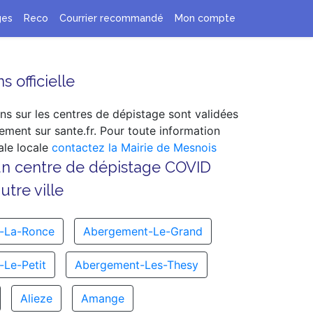
ges
Reco
Courrier recommandé
Mon compte
s officielle
ns sur les centres de dépistage sont validées
ement sur sante.fr. Pour toute information
le locale
contactez la Mairie de Mesnois
un centre de dépistage COVID
tre ville
-La-Ronce
Abergement-Le-Grand
Le-Petit
Abergement-Les-Thesy
Alieze
Amange