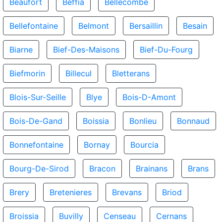
Beaufort
Beffia
Bellecombe
Bellefontaine
Belmont
Bersaillin
Besain
Biarne
Bief-Des-Maisons
Bief-Du-Fourg
Biefmorin
Billecul
Bletterans
Blois-Sur-Seille
Blye
Bois-D-Amont
Bois-De-Gand
Boissia
Bonlieu
Bonnaud
Bonnefontaine
Bornay
Bourcia
Bourg-De-Sirod
Bracon
Brainans
Brans
Brery
Bretenieres
Brevans
Briod
Broissia
Buvilly
Censeau
Cernans