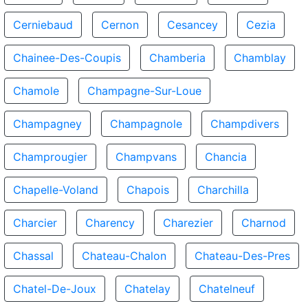
Cerniebaud
Cernon
Cesancey
Cezia
Chainee-Des-Coupis
Chamberia
Chamblay
Chamole
Champagne-Sur-Loue
Champagney
Champagnole
Champdivers
Champrougier
Champvans
Chancia
Chapelle-Voland
Chapois
Charchilla
Charcier
Charency
Charezier
Charnod
Chassal
Chateau-Chalon
Chateau-Des-Pres
Chatel-De-Joux
Chatelay
Chatelneuf