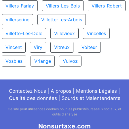
Villers-Farlay
Villers-Les-Bois
Villers-Robert
Villerserine
Villette-Les-Arbois
Villette-Les-Dole
Villevieux
Vincelles
Vincent
Viry
Vitreux
Voiteur
Vosbles
Vriange
Vulvoz
Contactez Nous
|
A propos
|
Mentions Légales
|
Qualité des données
|
Sourds et Malentendants
Ce site peut utiliser des cookies pour les publicités, réseaux sociaux, et
outils d'analyse
Nonsurtaxe.com