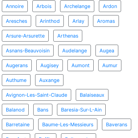
Annoire
Arbois
Archelange
Ardon
Aresches
Arinthod
Arlay
Aromas
Arsure-Arsurette
Arthenas
Asnans-Beauvoisin
Audelange
Augea
Augerans
Augisey
Aumont
Aumur
Authume
Auxange
Avignon-Les-Saint-Claude
Balaiseaux
Balanod
Bans
Baresia-Sur-L-Ain
Barretaine
Baume-Les-Messieurs
Baverans