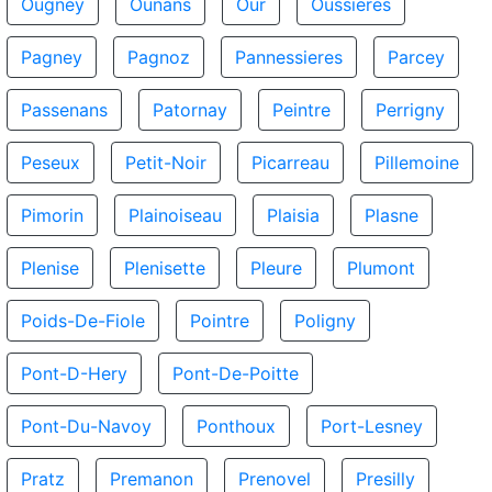
Ougney
Ounans
Our
Oussieres
Pagney
Pagnoz
Pannessieres
Parcey
Passenans
Patornay
Peintre
Perrigny
Peseux
Petit-Noir
Picarreau
Pillemoine
Pimorin
Plainoiseau
Plaisia
Plasne
Plenise
Plenisette
Pleure
Plumont
Poids-De-Fiole
Pointre
Poligny
Pont-D-Hery
Pont-De-Poitte
Pont-Du-Navoy
Ponthoux
Port-Lesney
Pratz
Premanon
Prenovel
Presilly