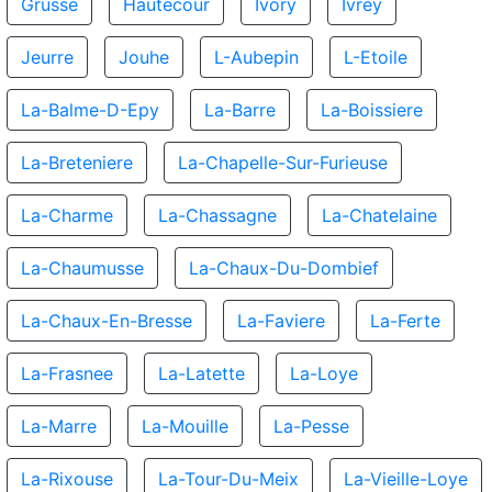
Grusse
Hautecour
Ivory
Ivrey
Jeurre
Jouhe
L-Aubepin
L-Etoile
La-Balme-D-Epy
La-Barre
La-Boissiere
La-Breteniere
La-Chapelle-Sur-Furieuse
La-Charme
La-Chassagne
La-Chatelaine
La-Chaumusse
La-Chaux-Du-Dombief
La-Chaux-En-Bresse
La-Faviere
La-Ferte
La-Frasnee
La-Latette
La-Loye
La-Marre
La-Mouille
La-Pesse
La-Rixouse
La-Tour-Du-Meix
La-Vieille-Loye