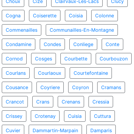
Choux
Cize
Clairvaux-Les-Lacs
Clucy
Cogna
Coiserette
Coisia
Colonne
Commenailles
Communailles-En-Montagne
Condamine
Condes
Conliege
Conte
Cornod
Cosges
Courbette
Courbouzon
Courlans
Courlaoux
Courtefontaine
Cousance
Coyriere
Coyron
Cramans
Crancot
Crans
Crenans
Cressia
Crissey
Crotenay
Cuisia
Cuttura
Cuvier
Dammartin-Marpain
Damparis