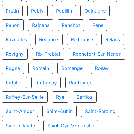
Pretin
Publy
Pupillin
Quintigny
Rahon
Rainans
Ranchot
Rans
Ravilloles
Recanoz
Reithouse
Relans
Revigny
Rix-Trebief
Rochefort-Sur-Nenon
Rogna
Romain
Romange
Rosay
Rotalier
Rothonay
Rouffange
Ruffey-Sur-Seille
Rye
Saffloz
Saint-Amour
Saint-Aubin
Saint-Baraing
Saint-Claude
Saint-Cyr-Montmalin