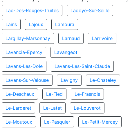
Lac-Des-Rouges-Truites
Ladoye-Sur-Seille
Lains
Lajoux
Lamoura
Largillay-Marsonnay
Larnaud
Larrivoire
Lavancia-Epercy
Lavangeot
Lavans-Les-Dole
Lavans-Les-Saint-Claude
Lavans-Sur-Valouse
Lavigny
Le-Chateley
Le-Deschaux
Le-Fied
Le-Frasnois
Le-Larderet
Le-Latet
Le-Louverot
Le-Moutoux
Le-Pasquier
Le-Petit-Mercey