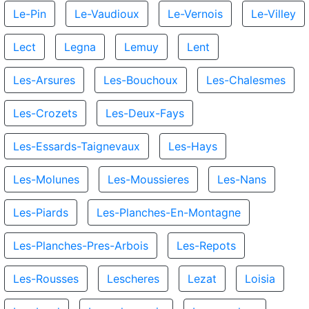
Le-Pin
Le-Vaudioux
Le-Vernois
Le-Villey
Lect
Legna
Lemuy
Lent
Les-Arsures
Les-Bouchoux
Les-Chalesmes
Les-Crozets
Les-Deux-Fays
Les-Essards-Taignevaux
Les-Hays
Les-Molunes
Les-Moussieres
Les-Nans
Les-Piards
Les-Planches-En-Montagne
Les-Planches-Pres-Arbois
Les-Repots
Les-Rousses
Lescheres
Lezat
Loisia