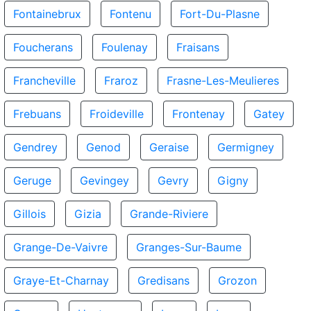
Fontainebrux
Fontenu
Fort-Du-Plasne
Foucherans
Foulenay
Fraisans
Francheville
Fraroz
Frasne-Les-Meulieres
Frebuans
Froideville
Frontenay
Gatey
Gendrey
Genod
Geraise
Germigney
Geruge
Gevingey
Gevry
Gigny
Gillois
Gizia
Grande-Riviere
Grange-De-Vaivre
Granges-Sur-Baume
Graye-Et-Charnay
Gredisans
Grozon