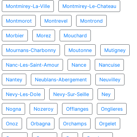
Montmirey-La-Ville
Montmirey-Le-Chateau
Montmorot
Montrevel
Montrond
Morbier
Morez
Mouchard
Mournans-Charbonny
Moutonne
Mutigney
Nanc-Les-Saint-Amour
Nance
Nancuise
Nantey
Neublans-Abergement
Neuvilley
Nevy-Les-Dole
Nevy-Sur-Seille
Ney
Nogna
Nozeroy
Offlanges
Onglieres
Onoz
Orbagna
Orchamps
Orgelet