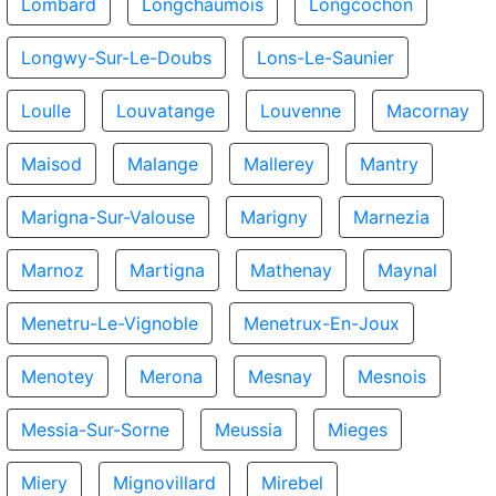
Lombard
Longchaumois
Longcochon
Longwy-Sur-Le-Doubs
Lons-Le-Saunier
Loulle
Louvatange
Louvenne
Macornay
Maisod
Malange
Mallerey
Mantry
Marigna-Sur-Valouse
Marigny
Marnezia
Marnoz
Martigna
Mathenay
Maynal
Menetru-Le-Vignoble
Menetrux-En-Joux
Menotey
Merona
Mesnay
Mesnois
Messia-Sur-Sorne
Meussia
Mieges
Miery
Mignovillard
Mirebel