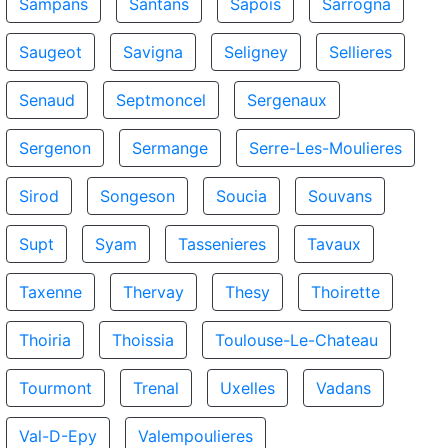
Sampans
Santans
Sapois
Sarrogna
Saugeot
Savigna
Seligney
Sellieres
Senaud
Septmoncel
Sergenaux
Sergenon
Sermange
Serre-Les-Moulieres
Sirod
Songeson
Soucia
Souvans
Supt
Syam
Tassenieres
Tavaux
Taxenne
Thervay
Thesy
Thoirette
Thoiria
Thoissia
Toulouse-Le-Chateau
Tourmont
Trenal
Uxelles
Vadans
Val-D-Epy
Valempoulieres