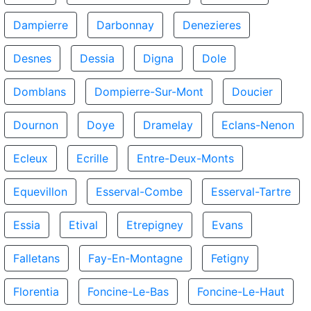
Dampierre
Darbonnay
Denezieres
Desnes
Dessia
Digna
Dole
Domblans
Dompierre-Sur-Mont
Doucier
Dournon
Doye
Dramelay
Eclans-Nenon
Ecleux
Ecrille
Entre-Deux-Monts
Equevillon
Esserval-Combe
Esserval-Tartre
Essia
Etival
Etrepigney
Evans
Falletans
Fay-En-Montagne
Fetigny
Florentia
Foncine-Le-Bas
Foncine-Le-Haut