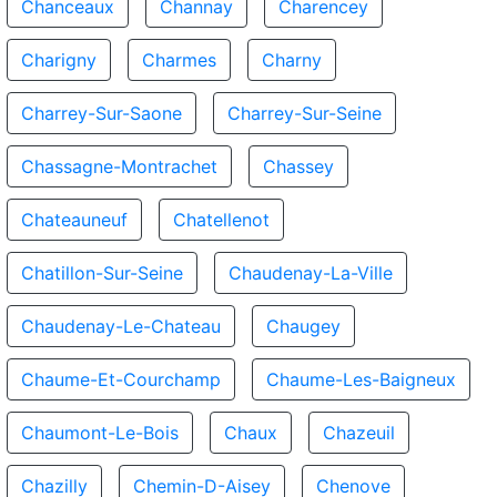
Chanceaux
Channay
Charencey
Charigny
Charmes
Charny
Charrey-Sur-Saone
Charrey-Sur-Seine
Chassagne-Montrachet
Chassey
Chateauneuf
Chatellenot
Chatillon-Sur-Seine
Chaudenay-La-Ville
Chaudenay-Le-Chateau
Chaugey
Chaume-Et-Courchamp
Chaume-Les-Baigneux
Chaumont-Le-Bois
Chaux
Chazeuil
Chazilly
Chemin-D-Aisey
Chenove