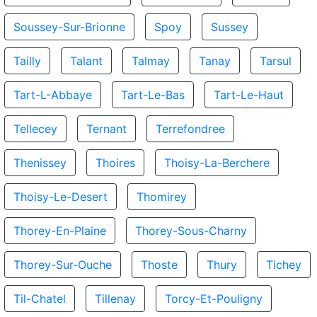
Soussey-Sur-Brionne
Spoy
Sussey
Tailly
Talant
Talmay
Tanay
Tarsul
Tart-L-Abbaye
Tart-Le-Bas
Tart-Le-Haut
Tellecey
Ternant
Terrefondree
Thenissey
Thoires
Thoisy-La-Berchere
Thoisy-Le-Desert
Thomirey
Thorey-En-Plaine
Thorey-Sous-Charny
Thorey-Sur-Ouche
Thoste
Thury
Tichey
Til-Chatel
Tillenay
Torcy-Et-Pouligny