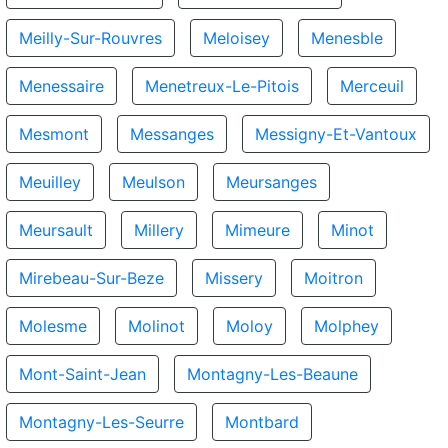
Meilly-Sur-Rouvres
Meloisey
Menesble
Menessaire
Menetreux-Le-Pitois
Merceuil
Mesmont
Messanges
Messigny-Et-Vantoux
Meuilley
Meulson
Meursanges
Meursault
Millery
Mimeure
Minot
Mirebeau-Sur-Beze
Missery
Moitron
Molesme
Molinot
Moloy
Molphey
Mont-Saint-Jean
Montagny-Les-Beaune
Montagny-Les-Seurre
Montbard