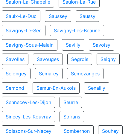
Saulon-La-Chapelle
Saulon-La-Rue
Saulx-Le-Duc
Saussey
Saussy
Savigny-Le-Sec
Savigny-Les-Beaune
Savigny-Sous-Malain
Savilly
Savoisy
Savolles
Savouges
Segrois
Seigny
Selongey
Semarey
Semezanges
Semond
Semur-En-Auxois
Senailly
Sennecey-Les-Dijon
Seurre
Sincey-Les-Rouvray
Soirans
Soissons-Sur-Nacey
Sombernon
Souhey