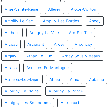
Alise-Sainte-Reine
Allerey
Aloxe-Corton
Ampilly-Le-Sec
Ampilly-Les-Bordes
Ancey
Antheuil
Antigny-La-Ville
Arc-Sur-Tille
Arceau
Arcenant
Arcey
Arconcey
Argilly
Arnay-Le-Duc
Arnay-Sous-Vitteaux
Arrans
Asnieres-En-Montagne
Asnieres-Les-Dijon
Athee
Athie
Aubaine
Aubigny-En-Plaine
Aubigny-La-Ronce
Aubigny-Les-Sombernon
Autricourt