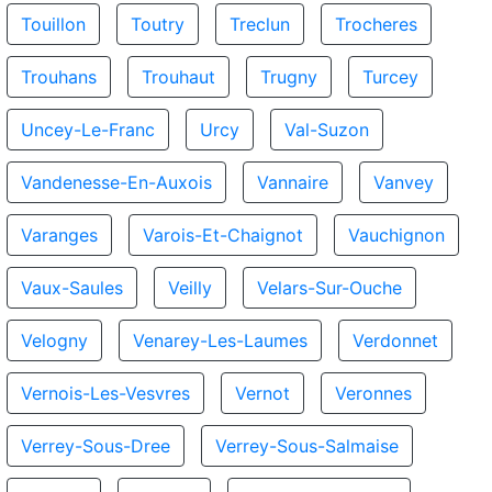
Touillon
Toutry
Treclun
Trocheres
Trouhans
Trouhaut
Trugny
Turcey
Uncey-Le-Franc
Urcy
Val-Suzon
Vandenesse-En-Auxois
Vannaire
Vanvey
Varanges
Varois-Et-Chaignot
Vauchignon
Vaux-Saules
Veilly
Velars-Sur-Ouche
Velogny
Venarey-Les-Laumes
Verdonnet
Vernois-Les-Vesvres
Vernot
Veronnes
Verrey-Sous-Dree
Verrey-Sous-Salmaise