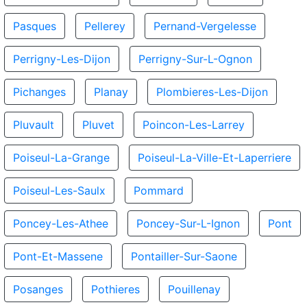
Pasques
Pellerey
Pernand-Vergelesse
Perrigny-Les-Dijon
Perrigny-Sur-L-Ognon
Pichanges
Planay
Plombieres-Les-Dijon
Pluvault
Pluvet
Poincon-Les-Larrey
Poiseul-La-Grange
Poiseul-La-Ville-Et-Laperriere
Poiseul-Les-Saulx
Pommard
Poncey-Les-Athee
Poncey-Sur-L-Ignon
Pont
Pont-Et-Massene
Pontailler-Sur-Saone
Posanges
Pothieres
Pouillenay