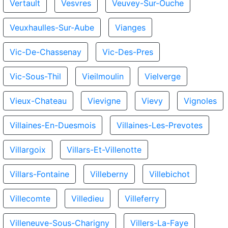
Vertault
Vesvres
Veuvey-Sur-Ouche
Veuxhaulles-Sur-Aube
Vianges
Vic-De-Chassenay
Vic-Des-Pres
Vic-Sous-Thil
Vieilmoulin
Vielverge
Vieux-Chateau
Vievigne
Vievy
Vignoles
Villaines-En-Duesmois
Villaines-Les-Prevotes
Villargoix
Villars-Et-Villenotte
Villars-Fontaine
Villeberny
Villebichot
Villecomte
Villedieu
Villeferry
Villeneuve-Sous-Charigny
Villers-La-Faye