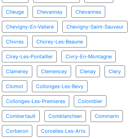
Cheuge
Chevannay
Chevannes
Chevigny-En-Valiere
Chevigny-Saint-Sauveur
Chivres
Chorey-Les-Beaune
Cirey-Les-Pontailler
Civry-En-Montagne
Clamerey
Clemencey
Clenay
Clery
Clomot
Collonges-Les-Bevy
Collonges-Les-Premieres
Colombier
Combertault
Comblanchien
Commarin
Corberon
Corcelles-Les-Arts