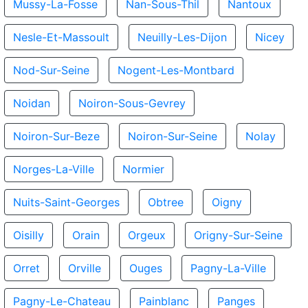
Mussy-La-Fosse
Nan-Sous-Thil
Nantoux
Nesle-Et-Massoult
Neuilly-Les-Dijon
Nicey
Nod-Sur-Seine
Nogent-Les-Montbard
Noidan
Noiron-Sous-Gevrey
Noiron-Sur-Beze
Noiron-Sur-Seine
Nolay
Norges-La-Ville
Normier
Nuits-Saint-Georges
Obtree
Oigny
Oisilly
Orain
Orgeux
Origny-Sur-Seine
Orret
Orville
Ouges
Pagny-La-Ville
Pagny-Le-Chateau
Painblanc
Panges