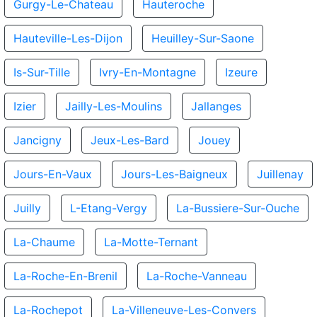
Gurgy-Le-Chateau
Hauteroche
Hauteville-Les-Dijon
Heuilley-Sur-Saone
Is-Sur-Tille
Ivry-En-Montagne
Izeure
Izier
Jailly-Les-Moulins
Jallanges
Jancigny
Jeux-Les-Bard
Jouey
Jours-En-Vaux
Jours-Les-Baigneux
Juillenay
Juilly
L-Etang-Vergy
La-Bussiere-Sur-Ouche
La-Chaume
La-Motte-Ternant
La-Roche-En-Brenil
La-Roche-Vanneau
La-Rochepot
La-Villeneuve-Les-Convers