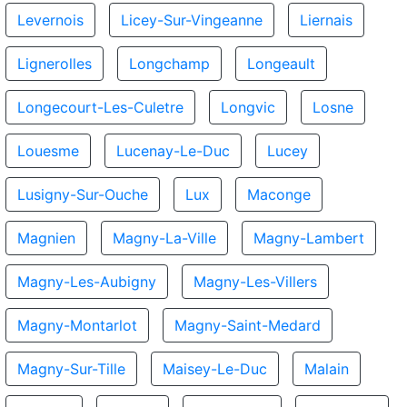
Levernois
Licey-Sur-Vingeanne
Liernais
Lignerolles
Longchamp
Longeault
Longecourt-Les-Culetre
Longvic
Losne
Louesme
Lucenay-Le-Duc
Lucey
Lusigny-Sur-Ouche
Lux
Maconge
Magnien
Magny-La-Ville
Magny-Lambert
Magny-Les-Aubigny
Magny-Les-Villers
Magny-Montarlot
Magny-Saint-Medard
Magny-Sur-Tille
Maisey-Le-Duc
Malain