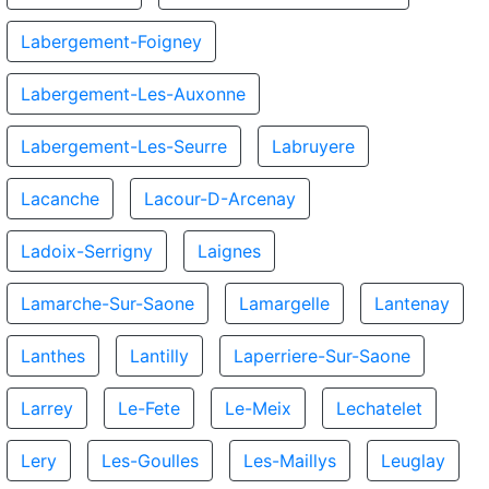
Labergement-Foigney
Labergement-Les-Auxonne
Labergement-Les-Seurre
Labruyere
Lacanche
Lacour-D-Arcenay
Ladoix-Serrigny
Laignes
Lamarche-Sur-Saone
Lamargelle
Lantenay
Lanthes
Lantilly
Laperriere-Sur-Saone
Larrey
Le-Fete
Le-Meix
Lechatelet
Lery
Les-Goulles
Les-Maillys
Leuglay