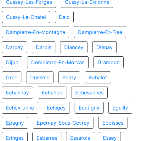
Cussey-Les-Forges
Cussy-La-Colonne
Cussy-Le-Chatel
Daix
Dampierre-En-Montagne
Dampierre-Et-Flee
Darcey
Darois
Diancey
Dienay
Dijon
Dompierre-En-Morvan
Drambon
Dree
Duesme
Ebaty
Echalot
Echannay
Echenon
Echevannes
Echevronne
Echigey
Ecutigny
Eguilly
Epagny
Epernay-Sous-Gevrey
Epoisses
Eringes
Esbarres
Essarois
Essey