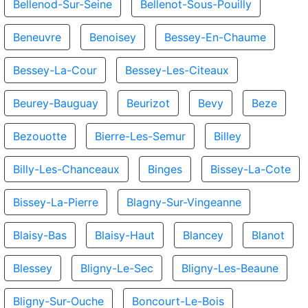
Bellenod-Sur-Seine
Bellenot-Sous-Pouilly
Beneuvre
Benoisey
Bessey-En-Chaume
Bessey-La-Cour
Bessey-Les-Citeaux
Beurey-Bauguay
Beurizot
Bevy
Beze
Bezouotte
Bierre-Les-Semur
Billey
Billy-Les-Chanceaux
Binges
Bissey-La-Cote
Bissey-La-Pierre
Blagny-Sur-Vingeanne
Blaisy-Bas
Blaisy-Haut
Blancey
Blanot
Blessey
Bligny-Le-Sec
Bligny-Les-Beaune
Bligny-Sur-Ouche
Boncourt-Le-Bois