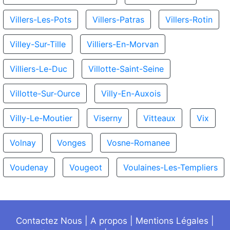
Villers-Les-Pots
Villers-Patras
Villers-Rotin
Villey-Sur-Tille
Villiers-En-Morvan
Villiers-Le-Duc
Villotte-Saint-Seine
Villotte-Sur-Ource
Villy-En-Auxois
Villy-Le-Moutier
Viserny
Vitteaux
Vix
Volnay
Vonges
Vosne-Romanee
Voudenay
Vougeot
Voulaines-Les-Templiers
Contactez Nous
|
A propos
|
Mentions Légales
|