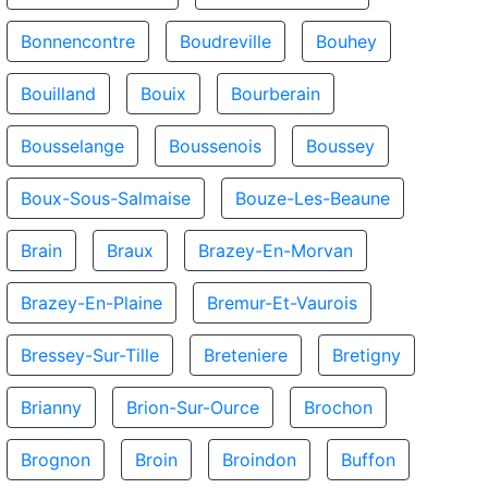
Bonnencontre
Boudreville
Bouhey
Bouilland
Bouix
Bourberain
Bousselange
Boussenois
Boussey
Boux-Sous-Salmaise
Bouze-Les-Beaune
Brain
Braux
Brazey-En-Morvan
Brazey-En-Plaine
Bremur-Et-Vaurois
Bressey-Sur-Tille
Breteniere
Bretigny
Brianny
Brion-Sur-Ource
Brochon
Brognon
Broin
Broindon
Buffon