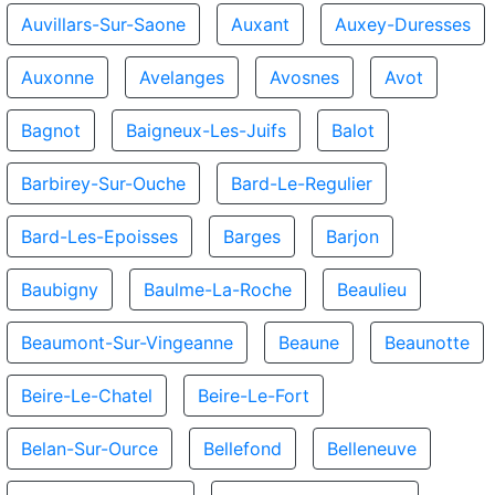
Auvillars-Sur-Saone
Auxant
Auxey-Duresses
Auxonne
Avelanges
Avosnes
Avot
Bagnot
Baigneux-Les-Juifs
Balot
Barbirey-Sur-Ouche
Bard-Le-Regulier
Bard-Les-Epoisses
Barges
Barjon
Baubigny
Baulme-La-Roche
Beaulieu
Beaumont-Sur-Vingeanne
Beaune
Beaunotte
Beire-Le-Chatel
Beire-Le-Fort
Belan-Sur-Ource
Bellefond
Belleneuve