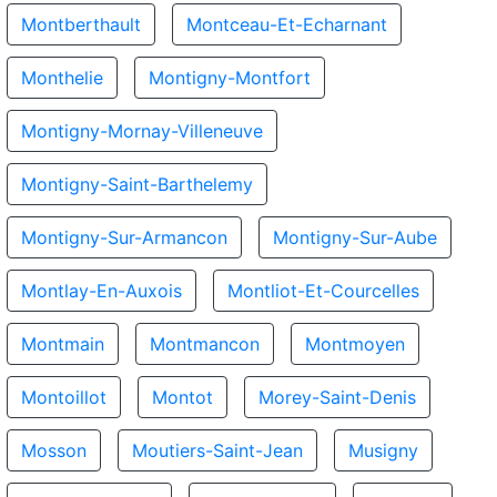
Montberthault
Montceau-Et-Echarnant
Monthelie
Montigny-Montfort
Montigny-Mornay-Villeneuve
Montigny-Saint-Barthelemy
Montigny-Sur-Armancon
Montigny-Sur-Aube
Montlay-En-Auxois
Montliot-Et-Courcelles
Montmain
Montmancon
Montmoyen
Montoillot
Montot
Morey-Saint-Denis
Mosson
Moutiers-Saint-Jean
Musigny