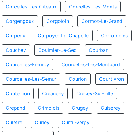
Corcelles-Les-Citeaux
Corcelles-Les-Monts
Corgengoux
Corgoloin
Cormot-Le-Grand
Corpeau
Corpoyer-La-Chapelle
Corrombles
Couchey
Coulmier-Le-Sec
Courban
Courcelles-Fremoy
Courcelles-Les-Montbard
Courcelles-Les-Semur
Courlon
Courtivron
Couternon
Creancey
Crecey-Sur-Tille
Crepand
Crimolois
Crugey
Cuiserey
Culetre
Curley
Curtil-Vergy