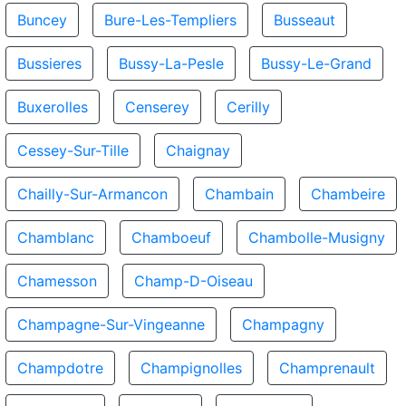
Buncey
Bure-Les-Templiers
Busseaut
Bussieres
Bussy-La-Pesle
Bussy-Le-Grand
Buxerolles
Censerey
Cerilly
Cessey-Sur-Tille
Chaignay
Chailly-Sur-Armancon
Chambain
Chambeire
Chamblanc
Chamboeuf
Chambolle-Musigny
Chamesson
Champ-D-Oiseau
Champagne-Sur-Vingeanne
Champagny
Champdotre
Champignolles
Champrenault