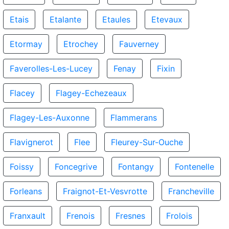
Etais
Etalante
Etaules
Etevaux
Etormay
Etrochey
Fauverney
Faverolles-Les-Lucey
Fenay
Fixin
Flacey
Flagey-Echezeaux
Flagey-Les-Auxonne
Flammerans
Flavignerot
Flee
Fleurey-Sur-Ouche
Foissy
Foncegrive
Fontangy
Fontenelle
Forleans
Fraignot-Et-Vesvrotte
Francheville
Franxault
Frenois
Fresnes
Frolois