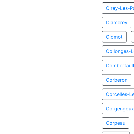
Cirey-Les-Po
Clamerey
Clomot
Collonges-L
Combertaul
Corberon
Corcelles-L
Corgengou
Corpeau