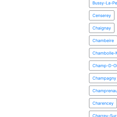
Bussy-La-Pe
Censerey
Chaignay
Chambeire
Chambolle-
Champ-D-Oi
Champagny
Champrenau
Charencey
Charrey-Su