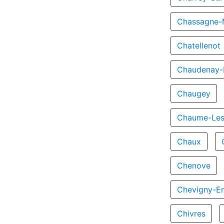
Chassagne-
Chatellenot
Chaudenay-L
Chaugey
Chaume-Les
Chaux
Chenove
Chevigny-En
Chivres