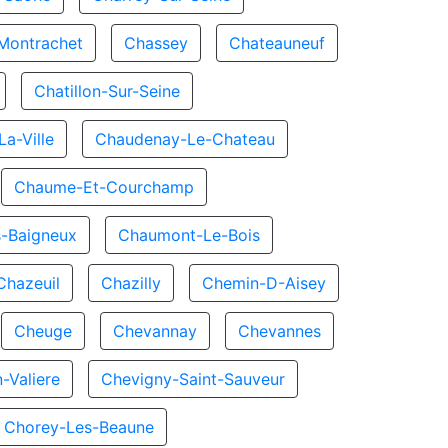
Montrachet
Chassey
Chateauneuf
Chatillon-Sur-Seine
a-Ville
Chaudenay-Le-Chateau
Chaume-Et-Courchamp
-Baigneux
Chaumont-Le-Bois
Chazeuil
Chazilly
Chemin-D-Aisey
Cheuge
Chevannay
Chevannes
-Valiere
Chevigny-Saint-Sauveur
Chorey-Les-Beaune