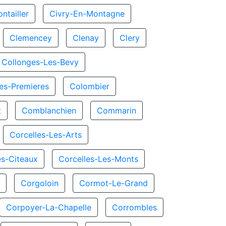
ntailler
Civry-En-Montagne
Clemencey
Clenay
Clery
Collonges-Les-Bevy
es-Premieres
Colombier
t
Comblanchien
Commarin
Corcelles-Les-Arts
es-Citeaux
Corcelles-Les-Monts
x
Corgoloin
Cormot-Le-Grand
Corpoyer-La-Chapelle
Corrombles