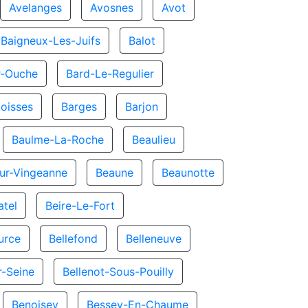
Avelanges
Avosnes
Avot
Baigneux-Les-Juifs
Balot
r-Ouche
Bard-Le-Regulier
oisses
Barges
Barjon
Baulme-La-Roche
Beaulieu
ur-Vingeanne
Beaune
Beaunotte
atel
Beire-Le-Fort
urce
Bellefond
Belleneuve
r-Seine
Bellenot-Sous-Pouilly
Benoisey
Bessey-En-Chaume