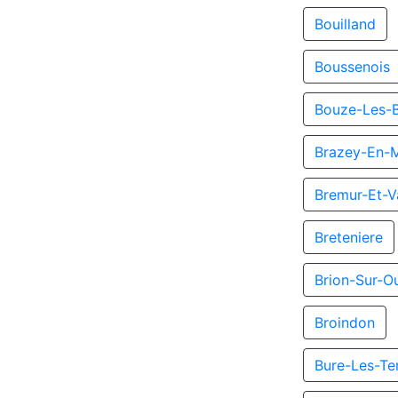
Bouilland
Boussenois
Bouze-Les-
Brazey-En-
Bremur-Et-V
Breteniere
Brion-Sur-O
Broindon
Bure-Les-Te