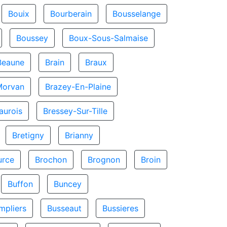
Bouix
Bourberain
Bousselange
Boussey
Boux-Sous-Salmaise
Beaune
Brain
Braux
Morvan
Brazey-En-Plaine
aurois
Bressey-Sur-Tille
Bretigny
Brianny
urce
Brochon
Brognon
Broin
Buffon
Buncey
mpliers
Busseaut
Bussieres