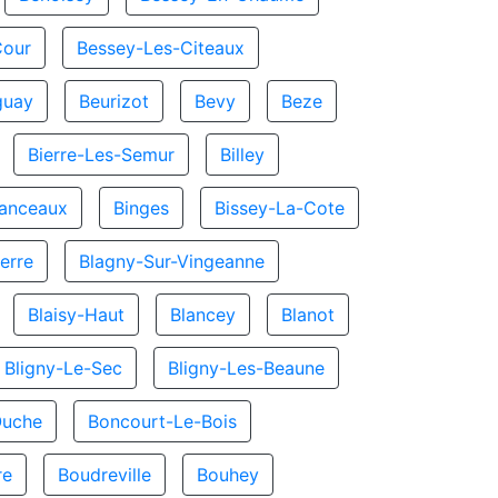
Cour
Bessey-Les-Citeaux
guay
Beurizot
Bevy
Beze
Bierre-Les-Semur
Billey
hanceaux
Binges
Bissey-La-Cote
erre
Blagny-Sur-Vingeanne
Blaisy-Haut
Blancey
Blanot
Bligny-Le-Sec
Bligny-Les-Beaune
Ouche
Boncourt-Le-Bois
re
Boudreville
Bouhey