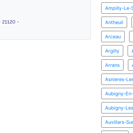
Ampilly-Le-
 21120 -
Antheuil
Arceau
Argilly
Arrans
Asnieres-Le
Aubigny-En-
Aubigny-Le
Auvillars-S