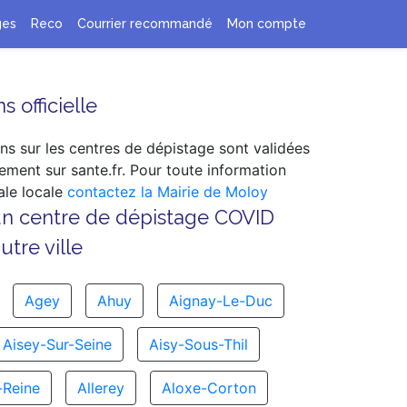
ges
Reco
Courrier recommandé
Mon compte
s officielle
ns sur les centres de dépistage sont validées
ement sur sante.fr. Pour toute information
le locale
contactez la Mairie de Moloy
un centre de dépistage COVID
tre ville
Agey
Ahuy
Aignay-Le-Duc
Aisey-Sur-Seine
Aisy-Sous-Thil
-Reine
Allerey
Aloxe-Corton