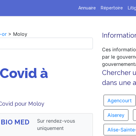
Annuaire
Répertoire
Liti
-or
> Moloy
Information
Ces informatio
par le gouvern
gouvernementa
 Covid à
Chercher 
dans une au
Agencourt
 Covid pour Moloy
Aiserey
Sur rendez-vous
s BIO MED
uniquement
Alise-Sainte