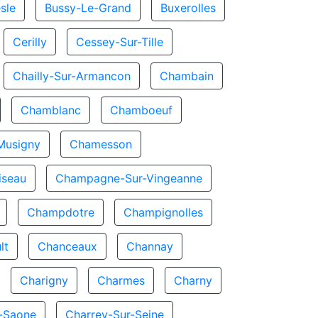
sle
Bussy-Le-Grand
Buxerolles
Cerilly
Cessey-Sur-Tille
Chailly-Sur-Armancon
Chambain
Chamblanc
Chamboeuf
Musigny
Chamesson
seau
Champagne-Sur-Vingeanne
Champdotre
Champignolles
lt
Chanceaux
Channay
Charigny
Charmes
Charny
r-Saone
Charrey-Sur-Seine