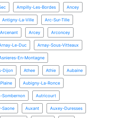
Sec
Ampilly-Les-Bordes
Ancey
Antigny-La-Ville
Arc-Sur-Tille
Arcenant
Arcey
Arconcey
Arnay-Le-Duc
Arnay-Sous-Vitteaux
Asnieres-En-Montagne
s-Dijon
Athee
Athie
Aubaine
Plaine
Aubigny-La-Ronce
s-Sombernon
Autricourt
ur-Saone
Auxant
Auxey-Duresses