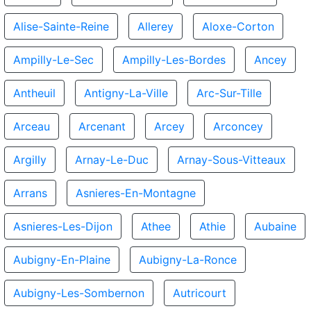
Alise-Sainte-Reine
Allerey
Aloxe-Corton
Ampilly-Le-Sec
Ampilly-Les-Bordes
Ancey
Antheuil
Antigny-La-Ville
Arc-Sur-Tille
Arceau
Arcenant
Arcey
Arconcey
Argilly
Arnay-Le-Duc
Arnay-Sous-Vitteaux
Arrans
Asnieres-En-Montagne
Asnieres-Les-Dijon
Athee
Athie
Aubaine
Aubigny-En-Plaine
Aubigny-La-Ronce
Aubigny-Les-Sombernon
Autricourt