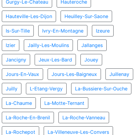
Gurgy-Le-Chateau
Hauteroche
Hauteville-Les-Dijon
Heuilley-Sur-Saone
Is-Sur-Tille
Ivry-En-Montagne
Izeure
Izier
Jailly-Les-Moulins
Jallanges
Jancigny
Jeux-Les-Bard
Jouey
Jours-En-Vaux
Jours-Les-Baigneux
Juillenay
Juilly
L-Etang-Vergy
La-Bussiere-Sur-Ouche
La-Chaume
La-Motte-Ternant
La-Roche-En-Brenil
La-Roche-Vanneau
La-Rochepot
La-Villeneuve-Les-Convers