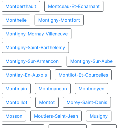
Montberthault
Montceau-Et-Echarnant
Monthelie
Montigny-Montfort
Montigny-Mornay-Villeneuve
Montigny-Saint-Barthelemy
Montigny-Sur-Armancon
Montigny-Sur-Aube
Montlay-En-Auxois
Montliot-Et-Courcelles
Montmain
Montmancon
Montmoyen
Montoillot
Montot
Morey-Saint-Denis
Mosson
Moutiers-Saint-Jean
Musigny