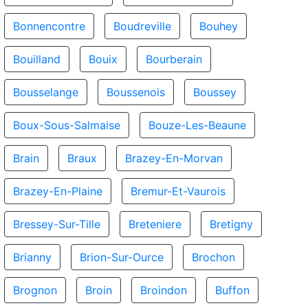
Bonnencontre
Boudreville
Bouhey
Bouilland
Bouix
Bourberain
Bousselange
Boussenois
Boussey
Boux-Sous-Salmaise
Bouze-Les-Beaune
Brain
Braux
Brazey-En-Morvan
Brazey-En-Plaine
Bremur-Et-Vaurois
Bressey-Sur-Tille
Breteniere
Bretigny
Brianny
Brion-Sur-Ource
Brochon
Brognon
Broin
Broindon
Buffon