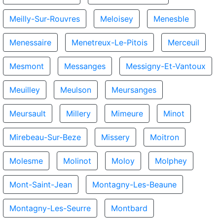
Meilly-Sur-Rouvres
Meloisey
Menesble
Menessaire
Menetreux-Le-Pitois
Merceuil
Mesmont
Messanges
Messigny-Et-Vantoux
Meuilley
Meulson
Meursanges
Meursault
Millery
Mimeure
Minot
Mirebeau-Sur-Beze
Missery
Moitron
Molesme
Molinot
Moloy
Molphey
Mont-Saint-Jean
Montagny-Les-Beaune
Montagny-Les-Seurre
Montbard