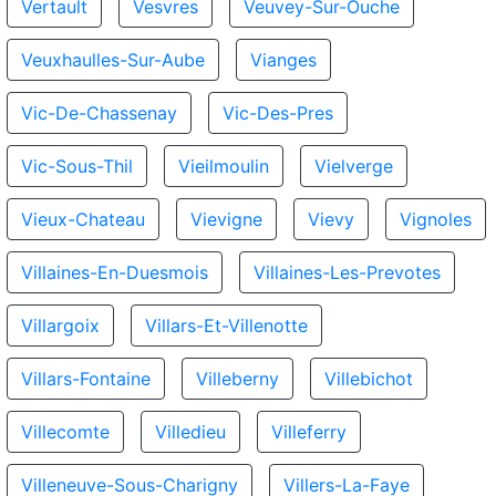
Vertault
Vesvres
Veuvey-Sur-Ouche
Veuxhaulles-Sur-Aube
Vianges
Vic-De-Chassenay
Vic-Des-Pres
Vic-Sous-Thil
Vieilmoulin
Vielverge
Vieux-Chateau
Vievigne
Vievy
Vignoles
Villaines-En-Duesmois
Villaines-Les-Prevotes
Villargoix
Villars-Et-Villenotte
Villars-Fontaine
Villeberny
Villebichot
Villecomte
Villedieu
Villeferry
Villeneuve-Sous-Charigny
Villers-La-Faye