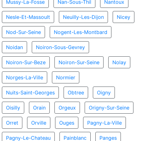
Mussy-La-Fosse
Nan-Sous-Thil
Nantoux
Nesle-Et-Massoult
Neuilly-Les-Dijon
Nicey
Nod-Sur-Seine
Nogent-Les-Montbard
Noidan
Noiron-Sous-Gevrey
Noiron-Sur-Beze
Noiron-Sur-Seine
Nolay
Norges-La-Ville
Normier
Nuits-Saint-Georges
Obtree
Oigny
Oisilly
Orain
Orgeux
Origny-Sur-Seine
Orret
Orville
Ouges
Pagny-La-Ville
Pagny-Le-Chateau
Painblanc
Panges