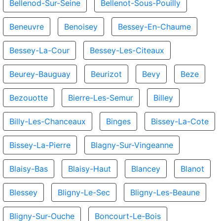
Bellenod-Sur-Seine
Bellenot-Sous-Pouilly
Beneuvre
Benoisey
Bessey-En-Chaume
Bessey-La-Cour
Bessey-Les-Citeaux
Beurey-Bauguay
Beurizot
Bevy
Beze
Bezouotte
Bierre-Les-Semur
Billey
Billy-Les-Chanceaux
Binges
Bissey-La-Cote
Bissey-La-Pierre
Blagny-Sur-Vingeanne
Blaisy-Bas
Blaisy-Haut
Blancey
Blanot
Blessey
Bligny-Le-Sec
Bligny-Les-Beaune
Bligny-Sur-Ouche
Boncourt-Le-Bois