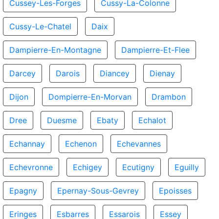
Cussey-Les-Forges
Cussy-La-Colonne
Cussy-Le-Chatel
Daix
Dampierre-En-Montagne
Dampierre-Et-Flee
Darcey
Darois
Diancey
Dienay
Dijon
Dompierre-En-Morvan
Drambon
Dree
Duesme
Ebaty
Echalot
Echannay
Echenon
Echevannes
Echevronne
Echigey
Ecutigny
Eguilly
Epagny
Epernay-Sous-Gevrey
Epoisses
Eringes
Esbarres
Essarois
Essey