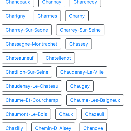
Chanceaux
Channay
Charencey
Charigny
Charmes
Charny
Charrey-Sur-Saone
Charrey-Sur-Seine
Chassagne-Montrachet
Chassey
Chateauneuf
Chatellenot
Chatillon-Sur-Seine
Chaudenay-La-Ville
Chaudenay-Le-Chateau
Chaugey
Chaume-Et-Courchamp
Chaume-Les-Baigneux
Chaumont-Le-Bois
Chaux
Chazeuil
Chazilly
Chemin-D-Aisey
Chenove