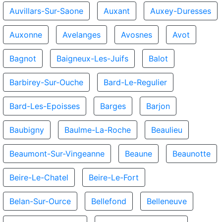
Auvillars-Sur-Saone
Auxant
Auxey-Duresses
Auxonne
Avelanges
Avosnes
Avot
Bagnot
Baigneux-Les-Juifs
Balot
Barbirey-Sur-Ouche
Bard-Le-Regulier
Bard-Les-Epoisses
Barges
Barjon
Baubigny
Baulme-La-Roche
Beaulieu
Beaumont-Sur-Vingeanne
Beaune
Beaunotte
Beire-Le-Chatel
Beire-Le-Fort
Belan-Sur-Ource
Bellefond
Belleneuve