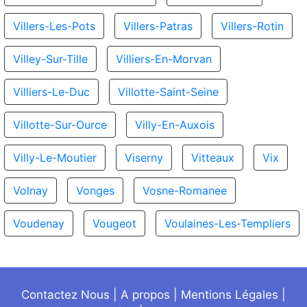
Villers-Les-Pots
Villers-Patras
Villers-Rotin
Villey-Sur-Tille
Villiers-En-Morvan
Villiers-Le-Duc
Villotte-Saint-Seine
Villotte-Sur-Ource
Villy-En-Auxois
Villy-Le-Moutier
Viserny
Vitteaux
Vix
Volnay
Vonges
Vosne-Romanee
Voudenay
Vougeot
Voulaines-Les-Templiers
Contactez Nous
|
A propos
|
Mentions Légales
|