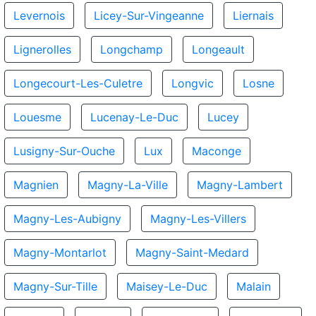
Levernois
Licey-Sur-Vingeanne
Liernais
Lignerolles
Longchamp
Longeault
Longecourt-Les-Culetre
Longvic
Losne
Louesme
Lucenay-Le-Duc
Lucey
Lusigny-Sur-Ouche
Lux
Maconge
Magnien
Magny-La-Ville
Magny-Lambert
Magny-Les-Aubigny
Magny-Les-Villers
Magny-Montarlot
Magny-Saint-Medard
Magny-Sur-Tille
Maisey-Le-Duc
Malain