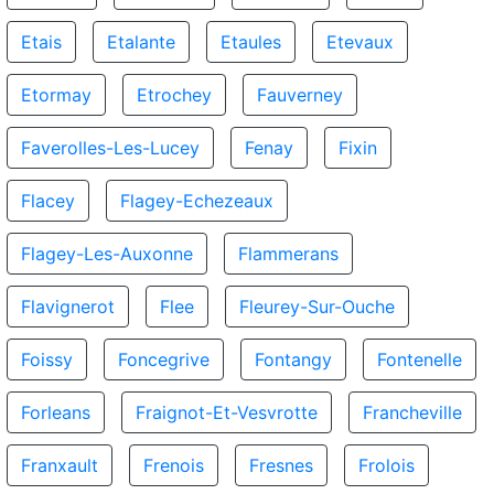
Etais
Etalante
Etaules
Etevaux
Etormay
Etrochey
Fauverney
Faverolles-Les-Lucey
Fenay
Fixin
Flacey
Flagey-Echezeaux
Flagey-Les-Auxonne
Flammerans
Flavignerot
Flee
Fleurey-Sur-Ouche
Foissy
Foncegrive
Fontangy
Fontenelle
Forleans
Fraignot-Et-Vesvrotte
Francheville
Franxault
Frenois
Fresnes
Frolois