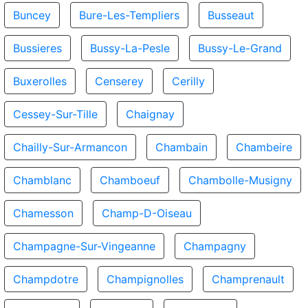
Buncey
Bure-Les-Templiers
Busseaut
Bussieres
Bussy-La-Pesle
Bussy-Le-Grand
Buxerolles
Censerey
Cerilly
Cessey-Sur-Tille
Chaignay
Chailly-Sur-Armancon
Chambain
Chambeire
Chamblanc
Chamboeuf
Chambolle-Musigny
Chamesson
Champ-D-Oiseau
Champagne-Sur-Vingeanne
Champagny
Champdotre
Champignolles
Champrenault