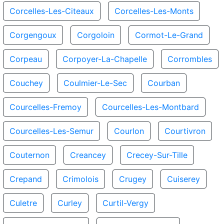
Corcelles-Les-Citeaux
Corcelles-Les-Monts
Corgengoux
Corgoloin
Cormot-Le-Grand
Corpeau
Corpoyer-La-Chapelle
Corrombles
Couchey
Coulmier-Le-Sec
Courban
Courcelles-Fremoy
Courcelles-Les-Montbard
Courcelles-Les-Semur
Courlon
Courtivron
Couternon
Creancey
Crecey-Sur-Tille
Crepand
Crimolois
Crugey
Cuiserey
Culetre
Curley
Curtil-Vergy