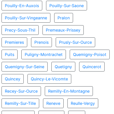
Pouilly-En-Auxois
Pouilly-Sur-Saone
Pouilly-Sur-Vingeanne
Pralon
Precy-Sous-Thil
Premeaux-Prissey
Premieres
Prenois
Prusly-Sur-Ource
Puits
Puligny-Montrachet
Quemigny-Poisot
Quemigny-Sur-Seine
Quetigny
Quincerot
Quincey
Quincy-Le-Vicomte
Recey-Sur-Ource
Remilly-En-Montagne
Remilly-Sur-Tille
Reneve
Reulle-Vergy