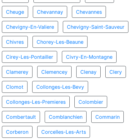
Cheuge
Chevannay
Chevannes
Chevigny-En-Valiere
Chevigny-Saint-Sauveur
Chivres
Chorey-Les-Beaune
Cirey-Les-Pontailler
Civry-En-Montagne
Clamerey
Clemencey
Clenay
Clery
Clomot
Collonges-Les-Bevy
Collonges-Les-Premieres
Colombier
Combertault
Comblanchien
Commarin
Corberon
Corcelles-Les-Arts