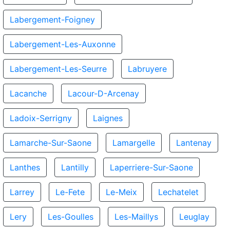
Labergement-Foigney
Labergement-Les-Auxonne
Labergement-Les-Seurre
Labruyere
Lacanche
Lacour-D-Arcenay
Ladoix-Serrigny
Laignes
Lamarche-Sur-Saone
Lamargelle
Lantenay
Lanthes
Lantilly
Laperriere-Sur-Saone
Larrey
Le-Fete
Le-Meix
Lechatelet
Lery
Les-Goulles
Les-Maillys
Leuglay