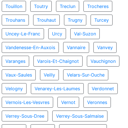
Touillon
Toutry
Treclun
Trocheres
Trouhans
Trouhaut
Trugny
Turcey
Uncey-Le-Franc
Urcy
Val-Suzon
Vandenesse-En-Auxois
Vannaire
Vanvey
Varanges
Varois-Et-Chaignot
Vauchignon
Vaux-Saules
Veilly
Velars-Sur-Ouche
Velogny
Venarey-Les-Laumes
Verdonnet
Vernois-Les-Vesvres
Vernot
Veronnes
Verrey-Sous-Dree
Verrey-Sous-Salmaise