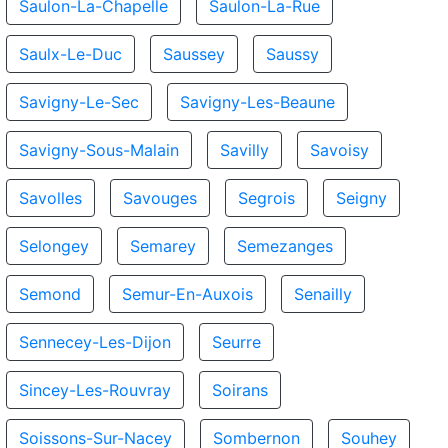
Saulon-La-Chapelle
Saulon-La-Rue
Saulx-Le-Duc
Saussey
Saussy
Savigny-Le-Sec
Savigny-Les-Beaune
Savigny-Sous-Malain
Savilly
Savoisy
Savolles
Savouges
Segrois
Seigny
Selongey
Semarey
Semezanges
Semond
Semur-En-Auxois
Senailly
Sennecey-Les-Dijon
Seurre
Sincey-Les-Rouvray
Soirans
Soissons-Sur-Nacey
Sombernon
Souhey