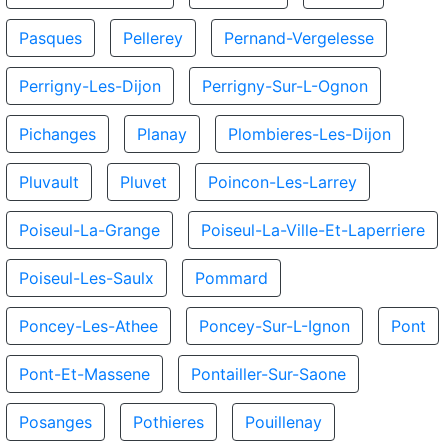
Pasques
Pellerey
Pernand-Vergelesse
Perrigny-Les-Dijon
Perrigny-Sur-L-Ognon
Pichanges
Planay
Plombieres-Les-Dijon
Pluvault
Pluvet
Poincon-Les-Larrey
Poiseul-La-Grange
Poiseul-La-Ville-Et-Laperriere
Poiseul-Les-Saulx
Pommard
Poncey-Les-Athee
Poncey-Sur-L-Ignon
Pont
Pont-Et-Massene
Pontailler-Sur-Saone
Posanges
Pothieres
Pouillenay