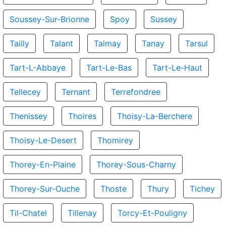
Soussey-Sur-Brionne
Spoy
Sussey
Tailly
Talant
Talmay
Tanay
Tarsul
Tart-L-Abbaye
Tart-Le-Bas
Tart-Le-Haut
Tellecey
Ternant
Terrefondree
Thenissey
Thoires
Thoisy-La-Berchere
Thoisy-Le-Desert
Thomirey
Thorey-En-Plaine
Thorey-Sous-Charny
Thorey-Sur-Ouche
Thoste
Thury
Tichey
Til-Chatel
Tillenay
Torcy-Et-Pouligny