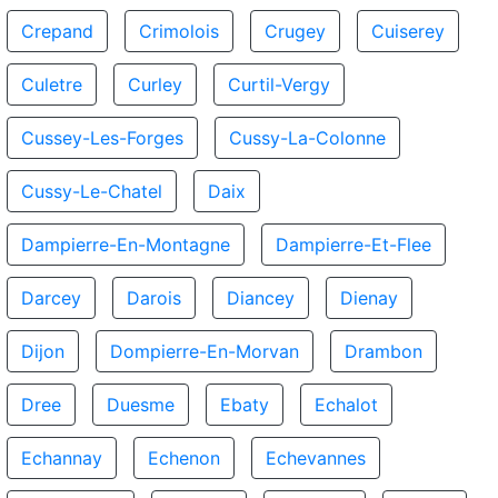
Crepand
Crimolois
Crugey
Cuiserey
Culetre
Curley
Curtil-Vergy
Cussey-Les-Forges
Cussy-La-Colonne
Cussy-Le-Chatel
Daix
Dampierre-En-Montagne
Dampierre-Et-Flee
Darcey
Darois
Diancey
Dienay
Dijon
Dompierre-En-Morvan
Drambon
Dree
Duesme
Ebaty
Echalot
Echannay
Echenon
Echevannes