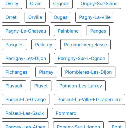
Oisilly
Orain
Orgeux
Origny-Sur-Seine
Orret
Orville
Ouges
Pagny-La-Ville
Pagny-Le-Chateau
Painblanc
Panges
Pasques
Pellerey
Pernand-Vergelesse
Perrigny-Les-Dijon
Perrigny-Sur-L-Ognon
Pichanges
Planay
Plombieres-Les-Dijon
Pluvault
Pluvet
Poincon-Les-Larrey
Poiseul-La-Grange
Poiseul-La-Ville-Et-Laperriere
Poiseul-Les-Saulx
Pommard
Poncey-Les-Athee
Poncey-Sur-L-Ignon
Pont