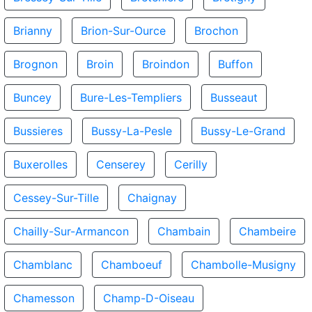
Brianny
Brion-Sur-Ource
Brochon
Brognon
Broin
Broindon
Buffon
Buncey
Bure-Les-Templiers
Busseaut
Bussieres
Bussy-La-Pesle
Bussy-Le-Grand
Buxerolles
Censerey
Cerilly
Cessey-Sur-Tille
Chaignay
Chailly-Sur-Armancon
Chambain
Chambeire
Chamblanc
Chamboeuf
Chambolle-Musigny
Chamesson
Champ-D-Oiseau