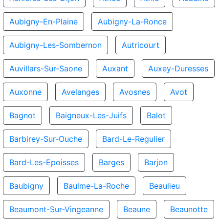
Aubigny-En-Plaine
Aubigny-La-Ronce
Aubigny-Les-Sombernon
Autricourt
Auvillars-Sur-Saone
Auxant
Auxey-Duresses
Auxonne
Avelanges
Avosnes
Avot
Bagnot
Baigneux-Les-Juifs
Balot
Barbirey-Sur-Ouche
Bard-Le-Regulier
Bard-Les-Epoisses
Barges
Barjon
Baubigny
Baulme-La-Roche
Beaulieu
Beaumont-Sur-Vingeanne
Beaune
Beaunotte