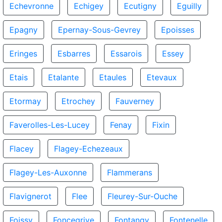
Echevronne
Echigey
Ecutigny
Eguilly
Epagny
Epernay-Sous-Gevrey
Epoisses
Eringes
Esbarres
Essarois
Essey
Etais
Etalante
Etaules
Etevaux
Etormay
Etrochey
Fauverney
Faverolles-Les-Lucey
Fenay
Fixin
Flacey
Flagey-Echezeaux
Flagey-Les-Auxonne
Flammerans
Flavignerot
Flee
Fleurey-Sur-Ouche
Foissy
Foncegrive
Fontangy
Fontenelle