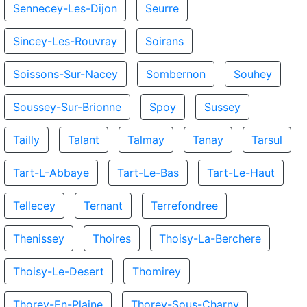
Sennecey-Les-Dijon
Seurre
Sincey-Les-Rouvray
Soirans
Soissons-Sur-Nacey
Sombernon
Souhey
Soussey-Sur-Brionne
Spoy
Sussey
Tailly
Talant
Talmay
Tanay
Tarsul
Tart-L-Abbaye
Tart-Le-Bas
Tart-Le-Haut
Tellecey
Ternant
Terrefondree
Thenissey
Thoires
Thoisy-La-Berchere
Thoisy-Le-Desert
Thomirey
Thorey-En-Plaine
Thorey-Sous-Charny