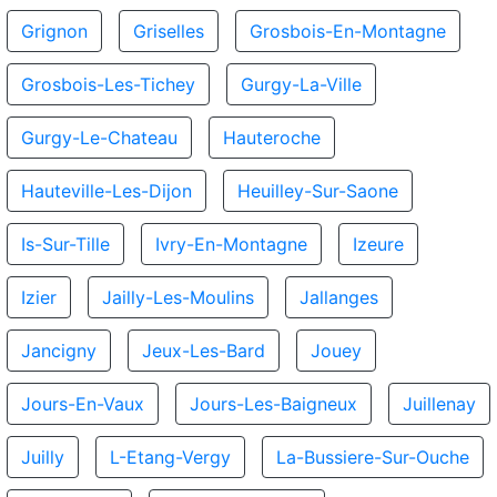
Grignon
Griselles
Grosbois-En-Montagne
Grosbois-Les-Tichey
Gurgy-La-Ville
Gurgy-Le-Chateau
Hauteroche
Hauteville-Les-Dijon
Heuilley-Sur-Saone
Is-Sur-Tille
Ivry-En-Montagne
Izeure
Izier
Jailly-Les-Moulins
Jallanges
Jancigny
Jeux-Les-Bard
Jouey
Jours-En-Vaux
Jours-Les-Baigneux
Juillenay
Juilly
L-Etang-Vergy
La-Bussiere-Sur-Ouche