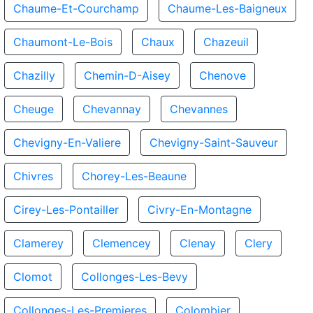
Chaume-Et-Courchamp
Chaume-Les-Baigneux
Chaumont-Le-Bois
Chaux
Chazeuil
Chazilly
Chemin-D-Aisey
Chenove
Cheuge
Chevannay
Chevannes
Chevigny-En-Valiere
Chevigny-Saint-Sauveur
Chivres
Chorey-Les-Beaune
Cirey-Les-Pontailler
Civry-En-Montagne
Clamerey
Clemencey
Clenay
Clery
Clomot
Collonges-Les-Bevy
Collonges-Les-Premieres
Colombier