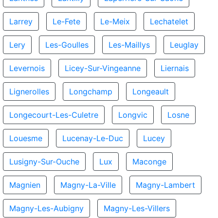
Larrey
Le-Fete
Le-Meix
Lechatelet
Lery
Les-Goulles
Les-Maillys
Leuglay
Levernois
Licey-Sur-Vingeanne
Liernais
Lignerolles
Longchamp
Longeault
Longecourt-Les-Culetre
Longvic
Losne
Louesme
Lucenay-Le-Duc
Lucey
Lusigny-Sur-Ouche
Lux
Maconge
Magnien
Magny-La-Ville
Magny-Lambert
Magny-Les-Aubigny
Magny-Les-Villers