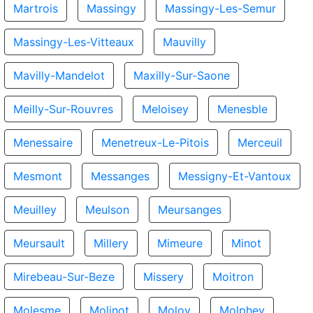
Martrois
Massingy
Massingy-Les-Semur
Massingy-Les-Vitteaux
Mauvilly
Mavilly-Mandelot
Maxilly-Sur-Saone
Meilly-Sur-Rouvres
Meloisey
Menesble
Menessaire
Menetreux-Le-Pitois
Merceuil
Mesmont
Messanges
Messigny-Et-Vantoux
Meuilley
Meulson
Meursanges
Meursault
Millery
Mimeure
Minot
Mirebeau-Sur-Beze
Missery
Moitron
Molesme
Molinot
Moloy
Molphey