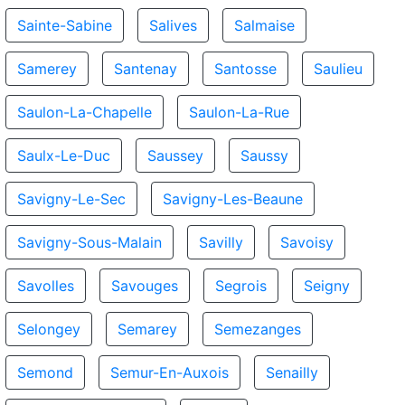
Sainte-Sabine
Salives
Salmaise
Samerey
Santenay
Santosse
Saulieu
Saulon-La-Chapelle
Saulon-La-Rue
Saulx-Le-Duc
Saussey
Saussy
Savigny-Le-Sec
Savigny-Les-Beaune
Savigny-Sous-Malain
Savilly
Savoisy
Savolles
Savouges
Segrois
Seigny
Selongey
Semarey
Semezanges
Semond
Semur-En-Auxois
Senailly