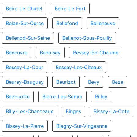
Beire-Le-Chatel
Beire-Le-Fort
Belan-Sur-Ource
Bellefond
Belleneuve
Bellenod-Sur-Seine
Bellenot-Sous-Pouilly
Beneuvre
Benoisey
Bessey-En-Chaume
Bessey-La-Cour
Bessey-Les-Citeaux
Beurey-Bauguay
Beurizot
Bevy
Beze
Bezouotte
Bierre-Les-Semur
Billey
Billy-Les-Chanceaux
Binges
Bissey-La-Cote
Bissey-La-Pierre
Blagny-Sur-Vingeanne