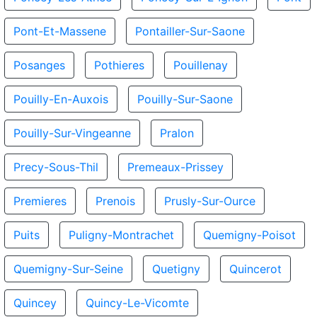
Pont-Et-Massene
Pontailler-Sur-Saone
Posanges
Pothieres
Pouillenay
Pouilly-En-Auxois
Pouilly-Sur-Saone
Pouilly-Sur-Vingeanne
Pralon
Precy-Sous-Thil
Premeaux-Prissey
Premieres
Prenois
Prusly-Sur-Ource
Puits
Puligny-Montrachet
Quemigny-Poisot
Quemigny-Sur-Seine
Quetigny
Quincerot
Quincey
Quincy-Le-Vicomte