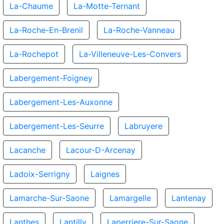
La-Chaume
La-Motte-Ternant
La-Roche-En-Brenil
La-Roche-Vanneau
La-Rochepot
La-Villeneuve-Les-Convers
Labergement-Foigney
Labergement-Les-Auxonne
Labergement-Les-Seurre
Labruyere
Lacanche
Lacour-D-Arcenay
Ladoix-Serrigny
Laignes
Lamarche-Sur-Saone
Lamargelle
Lantenay
Lanthes
Lantilly
Laperriere-Sur-Saone