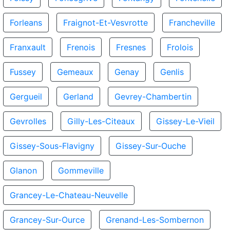
Forleans
Fraignot-Et-Vesvrotte
Francheville
Franxault
Frenois
Fresnes
Frolois
Fussey
Gemeaux
Genay
Genlis
Gergueil
Gerland
Gevrey-Chambertin
Gevrolles
Gilly-Les-Citeaux
Gissey-Le-Vieil
Gissey-Sous-Flavigny
Gissey-Sur-Ouche
Glanon
Gommeville
Grancey-Le-Chateau-Neuvelle
Grancey-Sur-Ource
Grenand-Les-Sombernon