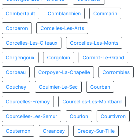
Combertault
Comblanchien
Commarin
Corberon
Corcelles-Les-Arts
Corcelles-Les-Citeaux
Corcelles-Les-Monts
Corgengoux
Corgoloin
Cormot-Le-Grand
Corpeau
Corpoyer-La-Chapelle
Corrombles
Couchey
Coulmier-Le-Sec
Courban
Courcelles-Fremoy
Courcelles-Les-Montbard
Courcelles-Les-Semur
Courlon
Courtivron
Couternon
Creancey
Crecey-Sur-Tille