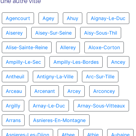
une autre ville
Agencourt
Agey
Ahuy
Aignay-Le-Duc
Aiserey
Aisey-Sur-Seine
Aisy-Sous-Thil
Alise-Sainte-Reine
Allerey
Aloxe-Corton
Ampilly-Le-Sec
Ampilly-Les-Bordes
Ancey
Antheuil
Antigny-La-Ville
Arc-Sur-Tille
Arceau
Arcenant
Arcey
Arconcey
Argilly
Arnay-Le-Duc
Arnay-Sous-Vitteaux
Arrans
Asnieres-En-Montagne
Asnieres-Les-Dijon
Athee
Athie
Aubaine