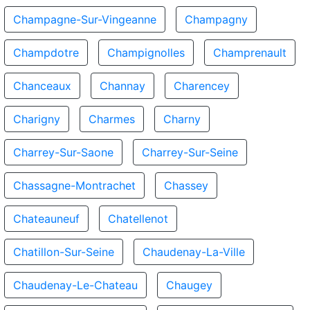
Champagne-Sur-Vingeanne
Champagny
Champdotre
Champignolles
Champrenault
Chanceaux
Channay
Charencey
Charigny
Charmes
Charny
Charrey-Sur-Saone
Charrey-Sur-Seine
Chassagne-Montrachet
Chassey
Chateauneuf
Chatellenot
Chatillon-Sur-Seine
Chaudenay-La-Ville
Chaudenay-Le-Chateau
Chaugey