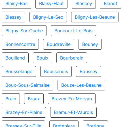
Blaisy-Bas
Blaisy-Haut
Blancey
Blanot
Blessey
Bligny-Le-Sec
Bligny-Les-Beaune
Bligny-Sur-Ouche
Boncourt-Le-Bois
Bonnencontre
Boudreville
Bouhey
Bouilland
Bouix
Bourberain
Bousselange
Boussenois
Boussey
Boux-Sous-Salmaise
Bouze-Les-Beaune
Brain
Braux
Brazey-En-Morvan
Brazey-En-Plaine
Bremur-Et-Vaurois
Bressey-Sur-Tille
Breteniere
Bretigny