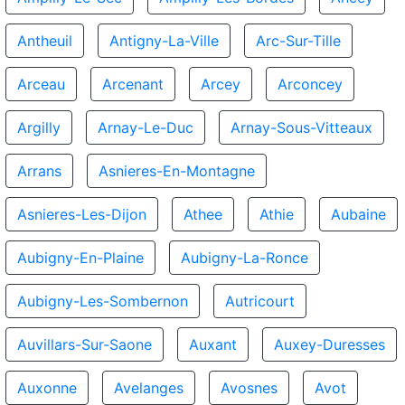
Antheuil
Antigny-La-Ville
Arc-Sur-Tille
Arceau
Arcenant
Arcey
Arconcey
Argilly
Arnay-Le-Duc
Arnay-Sous-Vitteaux
Arrans
Asnieres-En-Montagne
Asnieres-Les-Dijon
Athee
Athie
Aubaine
Aubigny-En-Plaine
Aubigny-La-Ronce
Aubigny-Les-Sombernon
Autricourt
Auvillars-Sur-Saone
Auxant
Auxey-Duresses
Auxonne
Avelanges
Avosnes
Avot