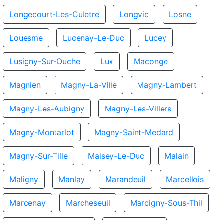
Longecourt-Les-Culetre
Longvic
Losne
Louesme
Lucenay-Le-Duc
Lucey
Lusigny-Sur-Ouche
Lux
Maconge
Magnien
Magny-La-Ville
Magny-Lambert
Magny-Les-Aubigny
Magny-Les-Villers
Magny-Montarlot
Magny-Saint-Medard
Magny-Sur-Tille
Maisey-Le-Duc
Malain
Maligny
Manlay
Marandeuil
Marcellois
Marcenay
Marcheseuil
Marcigny-Sous-Thil