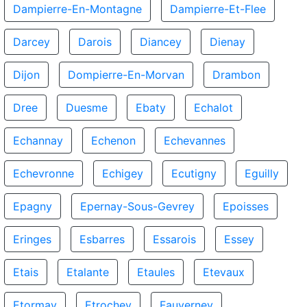
Dampierre-En-Montagne
Dampierre-Et-Flee
Darcey
Darois
Diancey
Dienay
Dijon
Dompierre-En-Morvan
Drambon
Dree
Duesme
Ebaty
Echalot
Echannay
Echenon
Echevannes
Echevronne
Echigey
Ecutigny
Eguilly
Epagny
Epernay-Sous-Gevrey
Epoisses
Eringes
Esbarres
Essarois
Essey
Etais
Etalante
Etaules
Etevaux
Etormay
Etrochey
Fauverney