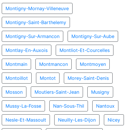
Montigny-Mornay-Villeneuve
Montigny-Saint-Barthelemy
Montigny-Sur-Armancon
Montigny-Sur-Aube
Montlay-En-Auxois
Montliot-Et-Courcelles
Montmain
Montmancon
Montmoyen
Montoillot
Montot
Morey-Saint-Denis
Mosson
Moutiers-Saint-Jean
Musigny
Mussy-La-Fosse
Nan-Sous-Thil
Nantoux
Nesle-Et-Massoult
Neuilly-Les-Dijon
Nicey