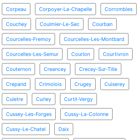
Corpeau
Corpoyer-La-Chapelle
Corrombles
Couchey
Coulmier-Le-Sec
Courban
Courcelles-Fremoy
Courcelles-Les-Montbard
Courcelles-Les-Semur
Courlon
Courtivron
Couternon
Creancey
Crecey-Sur-Tille
Crepand
Crimolois
Crugey
Cuiserey
Culetre
Curley
Curtil-Vergy
Cussey-Les-Forges
Cussy-La-Colonne
Cussy-Le-Chatel
Daix