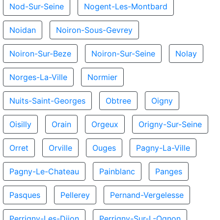
Nod-Sur-Seine
Nogent-Les-Montbard
Noidan
Noiron-Sous-Gevrey
Noiron-Sur-Beze
Noiron-Sur-Seine
Nolay
Norges-La-Ville
Normier
Nuits-Saint-Georges
Obtree
Oigny
Oisilly
Orain
Orgeux
Origny-Sur-Seine
Orret
Orville
Ouges
Pagny-La-Ville
Pagny-Le-Chateau
Painblanc
Panges
Pasques
Pellerey
Pernand-Vergelesse
Perrigny-Les-Dijon
Perrigny-Sur-L-Ognon