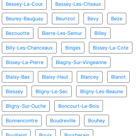
Bessey-La-Cour
Bessey-Les-Citeaux
Beurey-Bauguay
Beurizot
Bevy
Beze
Bezouotte
Bierre-Les-Semur
Billey
Billy-Les-Chanceaux
Binges
Bissey-La-Cote
Bissey-La-Pierre
Blagny-Sur-Vingeanne
Blaisy-Bas
Blaisy-Haut
Blancey
Blanot
Blessey
Bligny-Le-Sec
Bligny-Les-Beaune
Bligny-Sur-Ouche
Boncourt-Le-Bois
Bonnencontre
Boudreville
Bouhey
Bouilland
Bouix
Bourberain