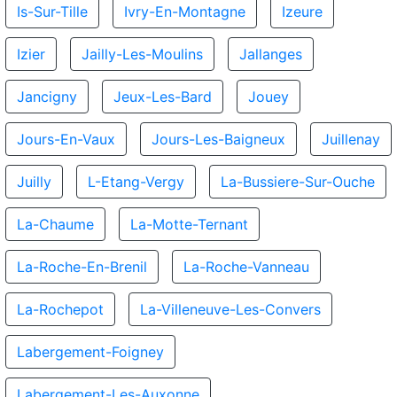
Is-Sur-Tille
Ivry-En-Montagne
Izeure
Izier
Jailly-Les-Moulins
Jallanges
Jancigny
Jeux-Les-Bard
Jouey
Jours-En-Vaux
Jours-Les-Baigneux
Juillenay
Juilly
L-Etang-Vergy
La-Bussiere-Sur-Ouche
La-Chaume
La-Motte-Ternant
La-Roche-En-Brenil
La-Roche-Vanneau
La-Rochepot
La-Villeneuve-Les-Convers
Labergement-Foigney
Labergement-Les-Auxonne