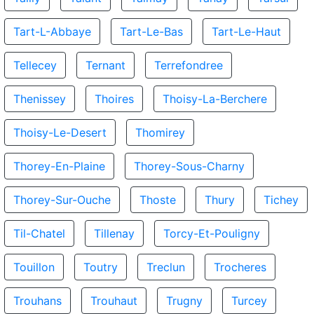
Tart-L-Abbaye
Tart-Le-Bas
Tart-Le-Haut
Tellecey
Ternant
Terrefondree
Thenissey
Thoires
Thoisy-La-Berchere
Thoisy-Le-Desert
Thomirey
Thorey-En-Plaine
Thorey-Sous-Charny
Thorey-Sur-Ouche
Thoste
Thury
Tichey
Til-Chatel
Tillenay
Torcy-Et-Pouligny
Touillon
Toutry
Treclun
Trocheres
Trouhans
Trouhaut
Trugny
Turcey