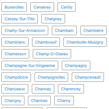
Buxerolles
Censerey
Cerilly
Cessey-Sur-Tille
Chaignay
Chailly-Sur-Armancon
Chambain
Chambeire
Chamblanc
Chamboeuf
Chambolle-Musigny
Chamesson
Champ-D-Oiseau
Champagne-Sur-Vingeanne
Champagny
Champdotre
Champignolles
Champrenault
Chanceaux
Channay
Charencey
Charigny
Charmes
Charny