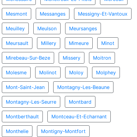
Mesmont
Messanges
Messigny-Et-Vantoux
Meuilley
Meulson
Meursanges
Meursault
Millery
Mimeure
Minot
Mirebeau-Sur-Beze
Missery
Moitron
Molesme
Molinot
Moloy
Molphey
Mont-Saint-Jean
Montagny-Les-Beaune
Montagny-Les-Seurre
Montbard
Montberthault
Montceau-Et-Echarnant
Monthelie
Montigny-Montfort