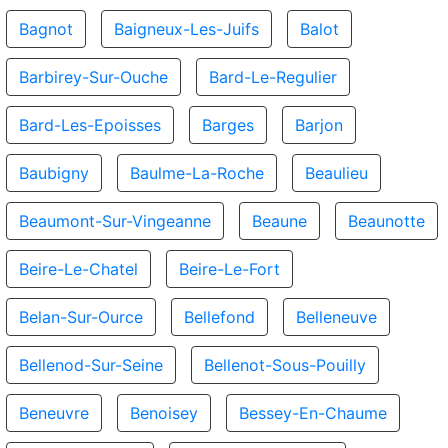
Bagnot
Baigneux-Les-Juifs
Balot
Barbirey-Sur-Ouche
Bard-Le-Regulier
Bard-Les-Epoisses
Barges
Barjon
Baubigny
Baulme-La-Roche
Beaulieu
Beaumont-Sur-Vingeanne
Beaune
Beaunotte
Beire-Le-Chatel
Beire-Le-Fort
Belan-Sur-Ource
Bellefond
Belleneuve
Bellenod-Sur-Seine
Bellenot-Sous-Pouilly
Beneuvre
Benoisey
Bessey-En-Chaume