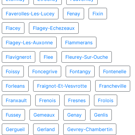
Faverolles-Les-Lucey
Fenay
Fixin
Flacey
Flagey-Echezeaux
Flagey-Les-Auxonne
Flammerans
Flavignerot
Flee
Fleurey-Sur-Ouche
Foissy
Foncegrive
Fontangy
Fontenelle
Forleans
Fraignot-Et-Vesvrotte
Francheville
Franxault
Frenois
Fresnes
Frolois
Fussey
Gemeaux
Genay
Genlis
Gergueil
Gerland
Gevrey-Chambertin