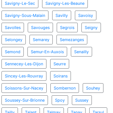
Savigny-Le-Sec
Savigny-Les-Beaune
Savigny-Sous-Malain
Savilly
Savoisy
Savolles
Savouges
Segrois
Seigny
Selongey
Semarey
Semezanges
Semond
Semur-En-Auxois
Senailly
Sennecey-Les-Dijon
Seurre
Sincey-Les-Rouvray
Soirans
Soissons-Sur-Nacey
Sombernon
Souhey
Soussey-Sur-Brionne
Spoy
Sussey
Tailly
Talant
Talmay
Tanay
Tarsul