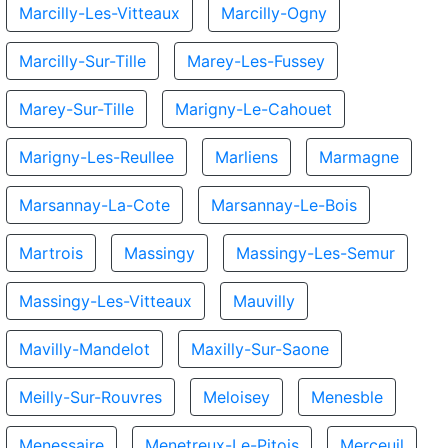
Marcilly-Les-Vitteaux
Marcilly-Ogny
Marcilly-Sur-Tille
Marey-Les-Fussey
Marey-Sur-Tille
Marigny-Le-Cahouet
Marigny-Les-Reullee
Marliens
Marmagne
Marsannay-La-Cote
Marsannay-Le-Bois
Martrois
Massingy
Massingy-Les-Semur
Massingy-Les-Vitteaux
Mauvilly
Mavilly-Mandelot
Maxilly-Sur-Saone
Meilly-Sur-Rouvres
Meloisey
Menesble
Menessaire
Menetreux-Le-Pitois
Merceuil