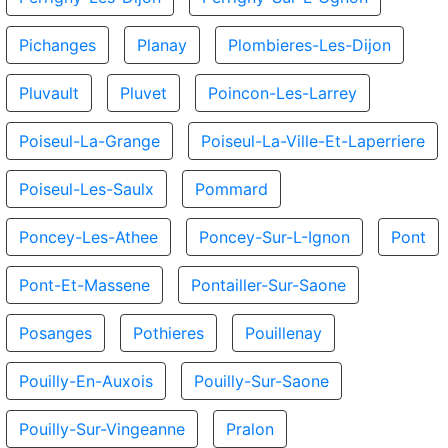
Pichanges
Planay
Plombieres-Les-Dijon
Pluvault
Pluvet
Poincon-Les-Larrey
Poiseul-La-Grange
Poiseul-La-Ville-Et-Laperriere
Poiseul-Les-Saulx
Pommard
Poncey-Les-Athee
Poncey-Sur-L-Ignon
Pont
Pont-Et-Massene
Pontailler-Sur-Saone
Posanges
Pothieres
Pouillenay
Pouilly-En-Auxois
Pouilly-Sur-Saone
Pouilly-Sur-Vingeanne
Pralon