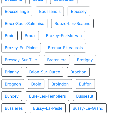
Bousselange
Boussenois
Boussey
Boux-Sous-Salmaise
Bouze-Les-Beaune
Brain
Braux
Brazey-En-Morvan
Brazey-En-Plaine
Bremur-Et-Vaurois
Bressey-Sur-Tille
Breteniere
Bretigny
Brianny
Brion-Sur-Ource
Brochon
Brognon
Broin
Broindon
Buffon
Buncey
Bure-Les-Templiers
Busseaut
Bussieres
Bussy-La-Pesle
Bussy-Le-Grand