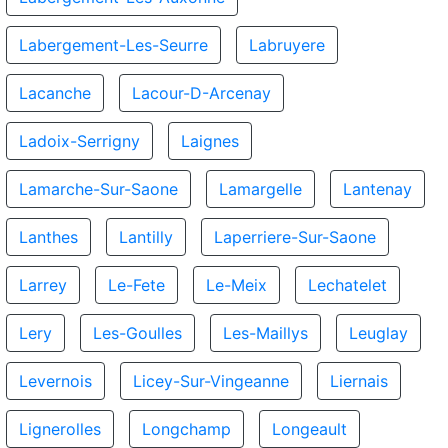
Labergement-Les-Seurre
Labruyere
Lacanche
Lacour-D-Arcenay
Ladoix-Serrigny
Laignes
Lamarche-Sur-Saone
Lamargelle
Lantenay
Lanthes
Lantilly
Laperriere-Sur-Saone
Larrey
Le-Fete
Le-Meix
Lechatelet
Lery
Les-Goulles
Les-Maillys
Leuglay
Levernois
Licey-Sur-Vingeanne
Liernais
Lignerolles
Longchamp
Longeault