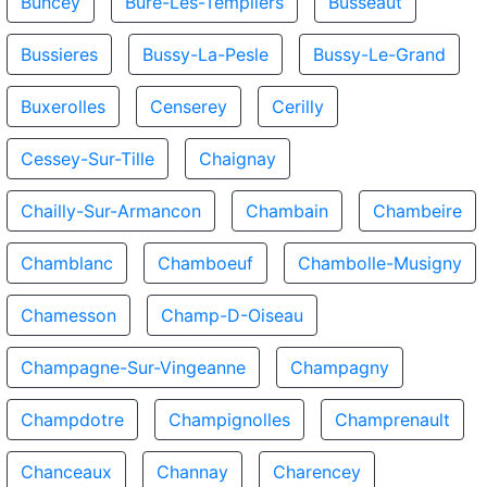
Buncey
Bure-Les-Templiers
Busseaut
Bussieres
Bussy-La-Pesle
Bussy-Le-Grand
Buxerolles
Censerey
Cerilly
Cessey-Sur-Tille
Chaignay
Chailly-Sur-Armancon
Chambain
Chambeire
Chamblanc
Chamboeuf
Chambolle-Musigny
Chamesson
Champ-D-Oiseau
Champagne-Sur-Vingeanne
Champagny
Champdotre
Champignolles
Champrenault
Chanceaux
Channay
Charencey