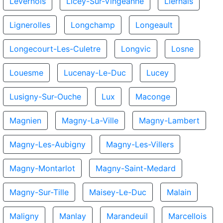
Levernois
Licey-Sur-Vingeanne
Liernais
Lignerolles
Longchamp
Longeault
Longecourt-Les-Culetre
Longvic
Losne
Louesme
Lucenay-Le-Duc
Lucey
Lusigny-Sur-Ouche
Lux
Maconge
Magnien
Magny-La-Ville
Magny-Lambert
Magny-Les-Aubigny
Magny-Les-Villers
Magny-Montarlot
Magny-Saint-Medard
Magny-Sur-Tille
Maisey-Le-Duc
Malain
Maligny
Manlay
Marandeuil
Marcellois