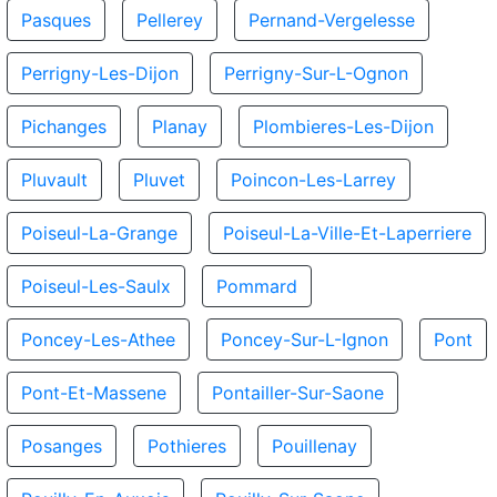
Pasques
Pellerey
Pernand-Vergelesse
Perrigny-Les-Dijon
Perrigny-Sur-L-Ognon
Pichanges
Planay
Plombieres-Les-Dijon
Pluvault
Pluvet
Poincon-Les-Larrey
Poiseul-La-Grange
Poiseul-La-Ville-Et-Laperriere
Poiseul-Les-Saulx
Pommard
Poncey-Les-Athee
Poncey-Sur-L-Ignon
Pont
Pont-Et-Massene
Pontailler-Sur-Saone
Posanges
Pothieres
Pouillenay