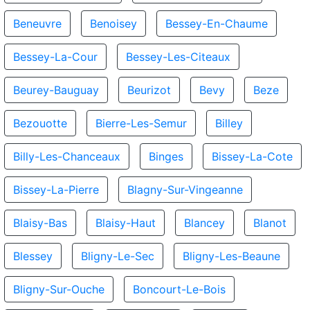
Beneuvre
Benoisey
Bessey-En-Chaume
Bessey-La-Cour
Bessey-Les-Citeaux
Beurey-Bauguay
Beurizot
Bevy
Beze
Bezouotte
Bierre-Les-Semur
Billey
Billy-Les-Chanceaux
Binges
Bissey-La-Cote
Bissey-La-Pierre
Blagny-Sur-Vingeanne
Blaisy-Bas
Blaisy-Haut
Blancey
Blanot
Blessey
Bligny-Le-Sec
Bligny-Les-Beaune
Bligny-Sur-Ouche
Boncourt-Le-Bois