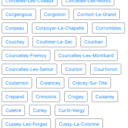
Corcelles-Les-Citeaux
Corcelles-Les-Monts
Corgengoux
Corgoloin
Cormot-Le-Grand
Corpeau
Corpoyer-La-Chapelle
Corrombles
Couchey
Coulmier-Le-Sec
Courban
Courcelles-Fremoy
Courcelles-Les-Montbard
Courcelles-Les-Semur
Courlon
Courtivron
Couternon
Creancey
Crecey-Sur-Tille
Crepand
Crimolois
Crugey
Cuiserey
Culetre
Curley
Curtil-Vergy
Cussey-Les-Forges
Cussy-La-Colonne