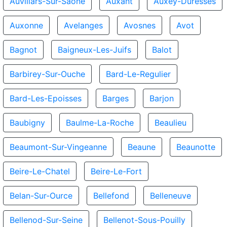
Auvillars-Sur-Saone
Auxant
Auxey-Duresses
Auxonne
Avelanges
Avosnes
Avot
Bagnot
Baigneux-Les-Juifs
Balot
Barbirey-Sur-Ouche
Bard-Le-Regulier
Bard-Les-Epoisses
Barges
Barjon
Baubigny
Baulme-La-Roche
Beaulieu
Beaumont-Sur-Vingeanne
Beaune
Beaunotte
Beire-Le-Chatel
Beire-Le-Fort
Belan-Sur-Ource
Bellefond
Belleneuve
Bellenod-Sur-Seine
Bellenot-Sous-Pouilly