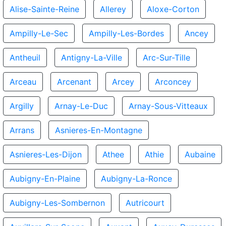
Alise-Sainte-Reine
Allerey
Aloxe-Corton
Ampilly-Le-Sec
Ampilly-Les-Bordes
Ancey
Antheuil
Antigny-La-Ville
Arc-Sur-Tille
Arceau
Arcenant
Arcey
Arconcey
Argilly
Arnay-Le-Duc
Arnay-Sous-Vitteaux
Arrans
Asnieres-En-Montagne
Asnieres-Les-Dijon
Athee
Athie
Aubaine
Aubigny-En-Plaine
Aubigny-La-Ronce
Aubigny-Les-Sombernon
Autricourt