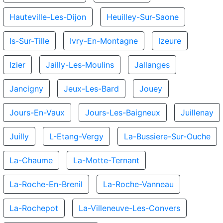
Hauteville-Les-Dijon
Heuilley-Sur-Saone
Is-Sur-Tille
Ivry-En-Montagne
Izeure
Izier
Jailly-Les-Moulins
Jallanges
Jancigny
Jeux-Les-Bard
Jouey
Jours-En-Vaux
Jours-Les-Baigneux
Juillenay
Juilly
L-Etang-Vergy
La-Bussiere-Sur-Ouche
La-Chaume
La-Motte-Ternant
La-Roche-En-Brenil
La-Roche-Vanneau
La-Rochepot
La-Villeneuve-Les-Convers