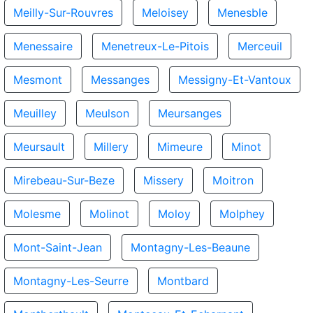
Meilly-Sur-Rouvres
Meloisey
Menesble
Menessaire
Menetreux-Le-Pitois
Merceuil
Mesmont
Messanges
Messigny-Et-Vantoux
Meuilley
Meulson
Meursanges
Meursault
Millery
Mimeure
Minot
Mirebeau-Sur-Beze
Missery
Moitron
Molesme
Molinot
Moloy
Molphey
Mont-Saint-Jean
Montagny-Les-Beaune
Montagny-Les-Seurre
Montbard