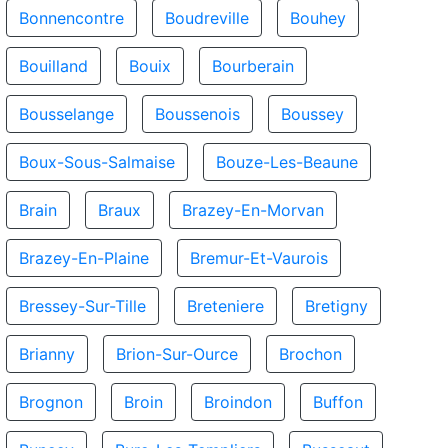
Bonnencontre
Boudreville
Bouhey
Bouilland
Bouix
Bourberain
Bousselange
Boussenois
Boussey
Boux-Sous-Salmaise
Bouze-Les-Beaune
Brain
Braux
Brazey-En-Morvan
Brazey-En-Plaine
Bremur-Et-Vaurois
Bressey-Sur-Tille
Breteniere
Bretigny
Brianny
Brion-Sur-Ource
Brochon
Brognon
Broin
Broindon
Buffon