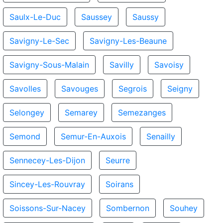
Saulx-Le-Duc
Saussey
Saussy
Savigny-Le-Sec
Savigny-Les-Beaune
Savigny-Sous-Malain
Savilly
Savoisy
Savolles
Savouges
Segrois
Seigny
Selongey
Semarey
Semezanges
Semond
Semur-En-Auxois
Senailly
Sennecey-Les-Dijon
Seurre
Sincey-Les-Rouvray
Soirans
Soissons-Sur-Nacey
Sombernon
Souhey