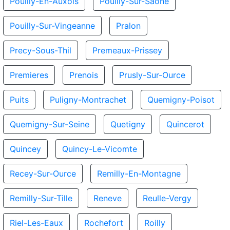
Pouilly-En-Auxois
Pouilly-Sur-Saone
Pouilly-Sur-Vingeanne
Pralon
Precy-Sous-Thil
Premeaux-Prissey
Premieres
Prenois
Prusly-Sur-Ource
Puits
Puligny-Montrachet
Quemigny-Poisot
Quemigny-Sur-Seine
Quetigny
Quincerot
Quincey
Quincy-Le-Vicomte
Recey-Sur-Ource
Remilly-En-Montagne
Remilly-Sur-Tille
Reneve
Reulle-Vergy
Riel-Les-Eaux
Rochefort
Roilly