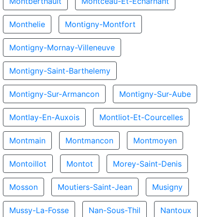
Montberthault
Montceau-Et-Echarnant
Monthelie
Montigny-Montfort
Montigny-Mornay-Villeneuve
Montigny-Saint-Barthelemy
Montigny-Sur-Armancon
Montigny-Sur-Aube
Montlay-En-Auxois
Montliot-Et-Courcelles
Montmain
Montmancon
Montmoyen
Montoillot
Montot
Morey-Saint-Denis
Mosson
Moutiers-Saint-Jean
Musigny
Mussy-La-Fosse
Nan-Sous-Thil
Nantoux