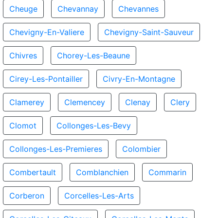
Cheuge
Chevannay
Chevannes
Chevigny-En-Valiere
Chevigny-Saint-Sauveur
Chivres
Chorey-Les-Beaune
Cirey-Les-Pontailler
Civry-En-Montagne
Clamerey
Clemencey
Clenay
Clery
Clomot
Collonges-Les-Bevy
Collonges-Les-Premieres
Colombier
Combertault
Comblanchien
Commarin
Corberon
Corcelles-Les-Arts