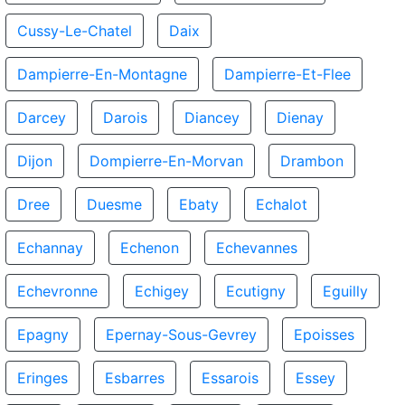
Cussy-Le-Chatel
Daix
Dampierre-En-Montagne
Dampierre-Et-Flee
Darcey
Darois
Diancey
Dienay
Dijon
Dompierre-En-Morvan
Drambon
Dree
Duesme
Ebaty
Echalot
Echannay
Echenon
Echevannes
Echevronne
Echigey
Ecutigny
Eguilly
Epagny
Epernay-Sous-Gevrey
Epoisses
Eringes
Esbarres
Essarois
Essey