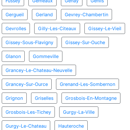
Fussey
Gemeaux
Genay
Genlis
Gergueil
Gerland
Gevrey-Chambertin
Gevrolles
Gilly-Les-Citeaux
Gissey-Le-Vieil
Gissey-Sous-Flavigny
Gissey-Sur-Ouche
Glanon
Gommeville
Grancey-Le-Chateau-Neuvelle
Grancey-Sur-Ource
Grenand-Les-Sombernon
Grignon
Griselles
Grosbois-En-Montagne
Grosbois-Les-Tichey
Gurgy-La-Ville
Gurgy-Le-Chateau
Hauteroche