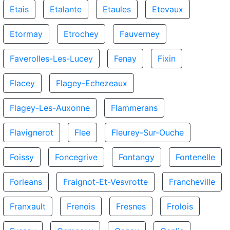
Etais
Etalante
Etaules
Etevaux
Etormay
Etrochey
Fauverney
Faverolles-Les-Lucey
Fenay
Fixin
Flacey
Flagey-Echezeaux
Flagey-Les-Auxonne
Flammerans
Flavignerot
Flee
Fleurey-Sur-Ouche
Foissy
Foncegrive
Fontangy
Fontenelle
Forleans
Fraignot-Et-Vesvrotte
Francheville
Franxault
Frenois
Fresnes
Frolois