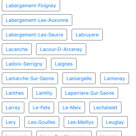
Labergement-Foigney
Labergement-Les-Auxonne
Labergement-Les-Seurre
Labruyere
Lacanche
Lacour-D-Arcenay
Ladoix-Serrigny
Laignes
Lamarche-Sur-Saone
Lamargelle
Lantenay
Lanthes
Lantilly
Laperriere-Sur-Saone
Larrey
Le-Fete
Le-Meix
Lechatelet
Lery
Les-Goulles
Les-Maillys
Leuglay