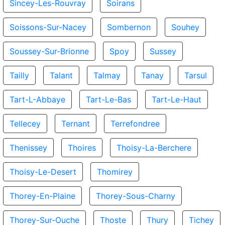
Sincey-Les-Rouvray
Soirans
Soissons-Sur-Nacey
Sombernon
Souhey
Soussey-Sur-Brionne
Spoy
Sussey
Tailly
Talant
Talmay
Tanay
Tarsul
Tart-L-Abbaye
Tart-Le-Bas
Tart-Le-Haut
Tellecey
Ternant
Terrefondree
Thenissey
Thoires
Thoisy-La-Berchere
Thoisy-Le-Desert
Thomirey
Thorey-En-Plaine
Thorey-Sous-Charny
Thorey-Sur-Ouche
Thoste
Thury
Tichey