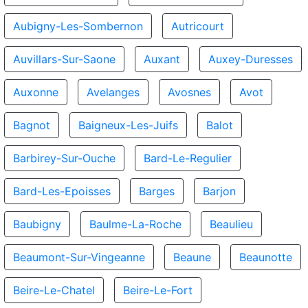
Aubigny-Les-Sombernon
Autricourt
Auvillars-Sur-Saone
Auxant
Auxey-Duresses
Auxonne
Avelanges
Avosnes
Avot
Bagnot
Baigneux-Les-Juifs
Balot
Barbirey-Sur-Ouche
Bard-Le-Regulier
Bard-Les-Epoisses
Barges
Barjon
Baubigny
Baulme-La-Roche
Beaulieu
Beaumont-Sur-Vingeanne
Beaune
Beaunotte
Beire-Le-Chatel
Beire-Le-Fort