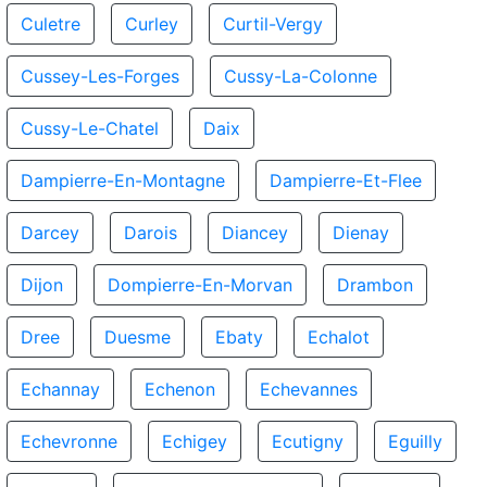
Culetre
Curley
Curtil-Vergy
Cussey-Les-Forges
Cussy-La-Colonne
Cussy-Le-Chatel
Daix
Dampierre-En-Montagne
Dampierre-Et-Flee
Darcey
Darois
Diancey
Dienay
Dijon
Dompierre-En-Morvan
Drambon
Dree
Duesme
Ebaty
Echalot
Echannay
Echenon
Echevannes
Echevronne
Echigey
Ecutigny
Eguilly