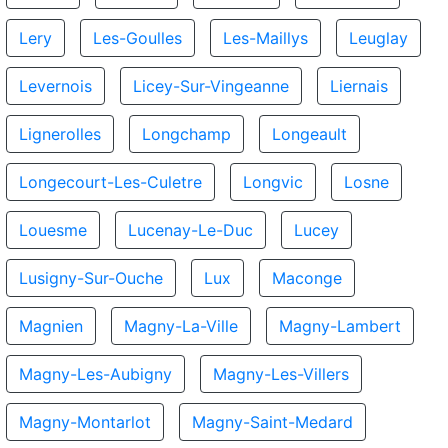
Lery
Les-Goulles
Les-Maillys
Leuglay
Levernois
Licey-Sur-Vingeanne
Liernais
Lignerolles
Longchamp
Longeault
Longecourt-Les-Culetre
Longvic
Losne
Louesme
Lucenay-Le-Duc
Lucey
Lusigny-Sur-Ouche
Lux
Maconge
Magnien
Magny-La-Ville
Magny-Lambert
Magny-Les-Aubigny
Magny-Les-Villers
Magny-Montarlot
Magny-Saint-Medard