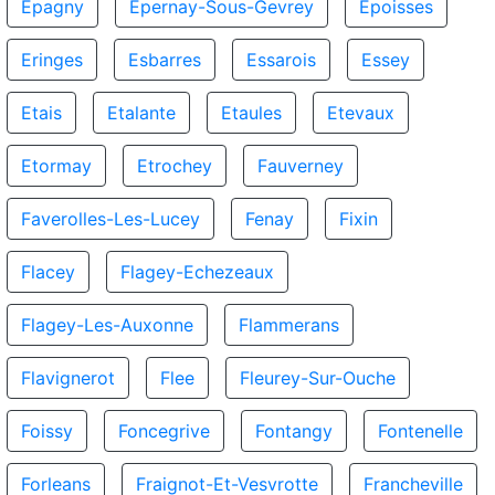
Epagny
Epernay-Sous-Gevrey
Epoisses
Eringes
Esbarres
Essarois
Essey
Etais
Etalante
Etaules
Etevaux
Etormay
Etrochey
Fauverney
Faverolles-Les-Lucey
Fenay
Fixin
Flacey
Flagey-Echezeaux
Flagey-Les-Auxonne
Flammerans
Flavignerot
Flee
Fleurey-Sur-Ouche
Foissy
Foncegrive
Fontangy
Fontenelle
Forleans
Fraignot-Et-Vesvrotte
Francheville