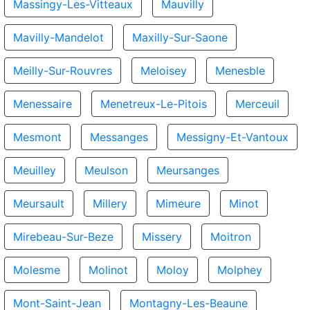
Massingy-Les-Vitteaux
Mauvilly
Mavilly-Mandelot
Maxilly-Sur-Saone
Meilly-Sur-Rouvres
Meloisey
Menesble
Menessaire
Menetreux-Le-Pitois
Merceuil
Mesmont
Messanges
Messigny-Et-Vantoux
Meuilley
Meulson
Meursanges
Meursault
Millery
Mimeure
Minot
Mirebeau-Sur-Beze
Missery
Moitron
Molesme
Molinot
Moloy
Molphey
Mont-Saint-Jean
Montagny-Les-Beaune