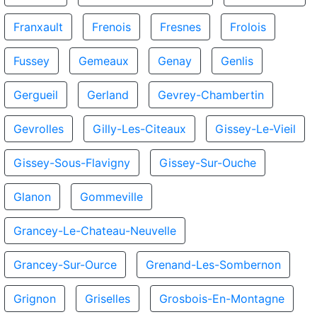
Franxault
Frenois
Fresnes
Frolois
Fussey
Gemeaux
Genay
Genlis
Gergueil
Gerland
Gevrey-Chambertin
Gevrolles
Gilly-Les-Citeaux
Gissey-Le-Vieil
Gissey-Sous-Flavigny
Gissey-Sur-Ouche
Glanon
Gommeville
Grancey-Le-Chateau-Neuvelle
Grancey-Sur-Ource
Grenand-Les-Sombernon
Grignon
Griselles
Grosbois-En-Montagne