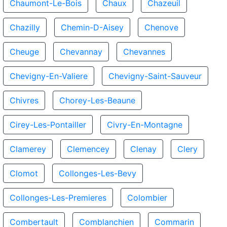
Chaumont-Le-Bois
Chaux
Chazeuil
Chazilly
Chemin-D-Aisey
Chenove
Cheuge
Chevannay
Chevannes
Chevigny-En-Valiere
Chevigny-Saint-Sauveur
Chivres
Chorey-Les-Beaune
Cirey-Les-Pontailler
Civry-En-Montagne
Clamerey
Clemencey
Clenay
Clery
Clomot
Collonges-Les-Bevy
Collonges-Les-Premieres
Colombier
Combertault
Comblanchien
Commarin