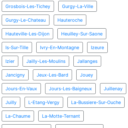
Grosbois-Les-Tichey
Gurgy-La-Ville
Gurgy-Le-Chateau
Hauteroche
Hauteville-Les-Dijon
Heuilley-Sur-Saone
Is-Sur-Tille
Ivry-En-Montagne
Izeure
Izier
Jailly-Les-Moulins
Jallanges
Jancigny
Jeux-Les-Bard
Jouey
Jours-En-Vaux
Jours-Les-Baigneux
Juillenay
Juilly
L-Etang-Vergy
La-Bussiere-Sur-Ouche
La-Chaume
La-Motte-Ternant