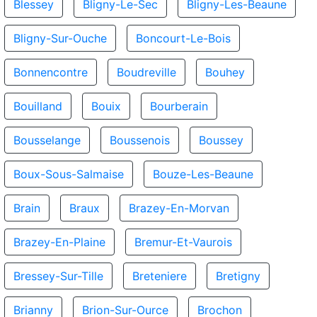
Blessey
Bligny-Le-Sec
Bligny-Les-Beaune
Bligny-Sur-Ouche
Boncourt-Le-Bois
Bonnencontre
Boudreville
Bouhey
Bouilland
Bouix
Bourberain
Bousselange
Boussenois
Boussey
Boux-Sous-Salmaise
Bouze-Les-Beaune
Brain
Braux
Brazey-En-Morvan
Brazey-En-Plaine
Bremur-Et-Vaurois
Bressey-Sur-Tille
Breteniere
Bretigny
Brianny
Brion-Sur-Ource
Brochon