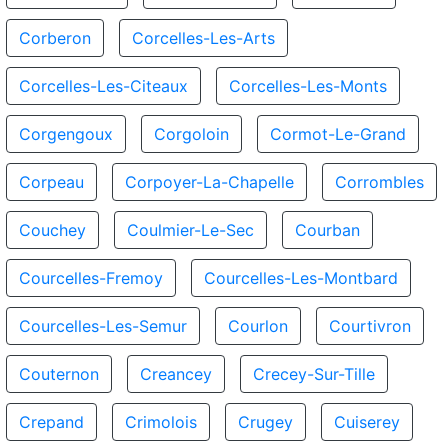
Corberon
Corcelles-Les-Arts
Corcelles-Les-Citeaux
Corcelles-Les-Monts
Corgengoux
Corgoloin
Cormot-Le-Grand
Corpeau
Corpoyer-La-Chapelle
Corrombles
Couchey
Coulmier-Le-Sec
Courban
Courcelles-Fremoy
Courcelles-Les-Montbard
Courcelles-Les-Semur
Courlon
Courtivron
Couternon
Creancey
Crecey-Sur-Tille
Crepand
Crimolois
Crugey
Cuiserey