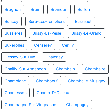
Brognon
Broin
Broindon
Buffon
Buncey
Bure-Les-Templiers
Busseaut
Bussieres
Bussy-La-Pesle
Bussy-Le-Grand
Buxerolles
Censerey
Cerilly
Cessey-Sur-Tille
Chaignay
Chailly-Sur-Armancon
Chambain
Chambeire
Chamblanc
Chamboeuf
Chambolle-Musigny
Chamesson
Champ-D-Oiseau
Champagne-Sur-Vingeanne
Champagny