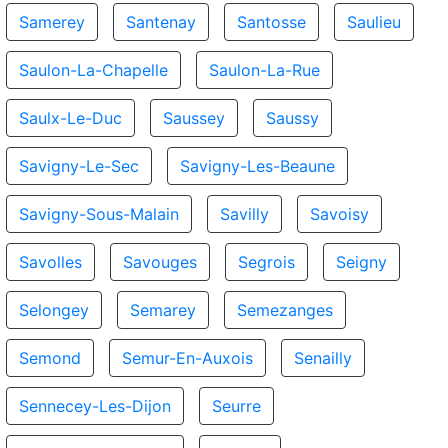
Samerey
Santenay
Santosse
Saulieu
Saulon-La-Chapelle
Saulon-La-Rue
Saulx-Le-Duc
Saussey
Saussy
Savigny-Le-Sec
Savigny-Les-Beaune
Savigny-Sous-Malain
Savilly
Savoisy
Savolles
Savouges
Segrois
Seigny
Selongey
Semarey
Semezanges
Semond
Semur-En-Auxois
Senailly
Sennecey-Les-Dijon
Seurre