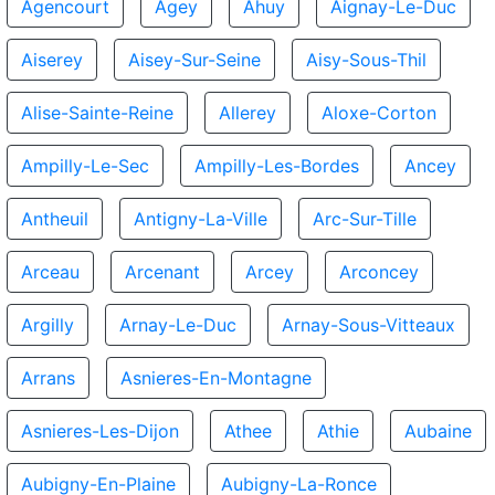
Agencourt
Agey
Ahuy
Aignay-Le-Duc
Aiserey
Aisey-Sur-Seine
Aisy-Sous-Thil
Alise-Sainte-Reine
Allerey
Aloxe-Corton
Ampilly-Le-Sec
Ampilly-Les-Bordes
Ancey
Antheuil
Antigny-La-Ville
Arc-Sur-Tille
Arceau
Arcenant
Arcey
Arconcey
Argilly
Arnay-Le-Duc
Arnay-Sous-Vitteaux
Arrans
Asnieres-En-Montagne
Asnieres-Les-Dijon
Athee
Athie
Aubaine
Aubigny-En-Plaine
Aubigny-La-Ronce