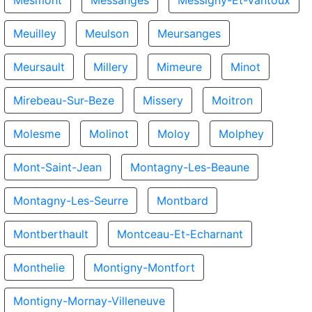
Mesmont
Messanges
Messigny-Et-Vantoux
Meuilley
Meulson
Meursanges
Meursault
Millery
Mimeure
Minot
Mirebeau-Sur-Beze
Missery
Moitron
Molesme
Molinot
Moloy
Molphey
Mont-Saint-Jean
Montagny-Les-Beaune
Montagny-Les-Seurre
Montbard
Montberthault
Montceau-Et-Echarnant
Monthelie
Montigny-Montfort
Montigny-Mornay-Villeneuve