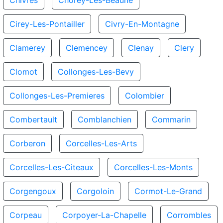
Chivres
Chorey-Les-Beaune
Cirey-Les-Pontailler
Civry-En-Montagne
Clamerey
Clemencey
Clenay
Clery
Clomot
Collonges-Les-Bevy
Collonges-Les-Premieres
Colombier
Combertault
Comblanchien
Commarin
Corberon
Corcelles-Les-Arts
Corcelles-Les-Citeaux
Corcelles-Les-Monts
Corgengoux
Corgoloin
Cormot-Le-Grand
Corpeau
Corpoyer-La-Chapelle
Corrombles