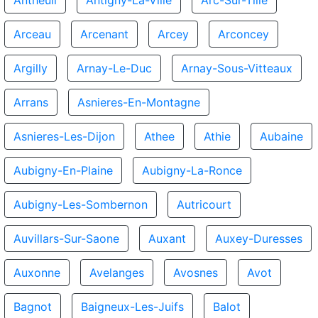
Antheuil
Antigny-La-Ville
Arc-Sur-Tille
Arceau
Arcenant
Arcey
Arconcey
Argilly
Arnay-Le-Duc
Arnay-Sous-Vitteaux
Arrans
Asnieres-En-Montagne
Asnieres-Les-Dijon
Athee
Athie
Aubaine
Aubigny-En-Plaine
Aubigny-La-Ronce
Aubigny-Les-Sombernon
Autricourt
Auvillars-Sur-Saone
Auxant
Auxey-Duresses
Auxonne
Avelanges
Avosnes
Avot
Bagnot
Baigneux-Les-Juifs
Balot