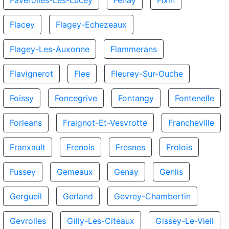
Faverolles-Les-Lucey
Fenay
Fixin
Flacey
Flagey-Echezeaux
Flagey-Les-Auxonne
Flammerans
Flavignerot
Flee
Fleurey-Sur-Ouche
Foissy
Foncegrive
Fontangy
Fontenelle
Forleans
Fraignot-Et-Vesvrotte
Francheville
Franxault
Frenois
Fresnes
Frolois
Fussey
Gemeaux
Genay
Genlis
Gergueil
Gerland
Gevrey-Chambertin
Gevrolles
Gilly-Les-Citeaux
Gissey-Le-Vieil