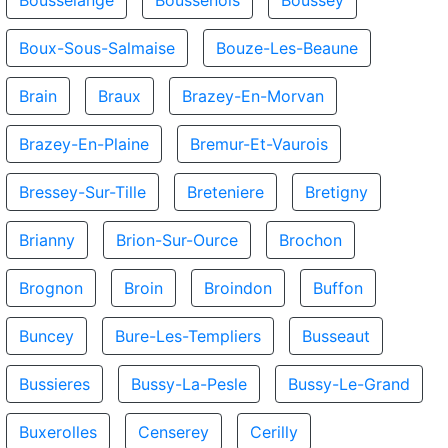
Bousselange
Boussenois
Boussey
Boux-Sous-Salmaise
Bouze-Les-Beaune
Brain
Braux
Brazey-En-Morvan
Brazey-En-Plaine
Bremur-Et-Vaurois
Bressey-Sur-Tille
Breteniere
Bretigny
Brianny
Brion-Sur-Ource
Brochon
Brognon
Broin
Broindon
Buffon
Buncey
Bure-Les-Templiers
Busseaut
Bussieres
Bussy-La-Pesle
Bussy-Le-Grand
Buxerolles
Censerey
Cerilly