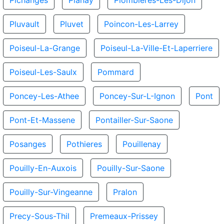
Pichanges
Planay
Plombieres-Les-Dijon
Pluvault
Pluvet
Poincon-Les-Larrey
Poiseul-La-Grange
Poiseul-La-Ville-Et-Laperriere
Poiseul-Les-Saulx
Pommard
Poncey-Les-Athee
Poncey-Sur-L-Ignon
Pont
Pont-Et-Massene
Pontailler-Sur-Saone
Posanges
Pothieres
Pouillenay
Pouilly-En-Auxois
Pouilly-Sur-Saone
Pouilly-Sur-Vingeanne
Pralon
Precy-Sous-Thil
Premeaux-Prissey