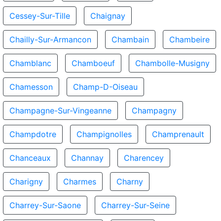
Cessey-Sur-Tille
Chaignay
Chailly-Sur-Armancon
Chambain
Chambeire
Chamblanc
Chamboeuf
Chambolle-Musigny
Chamesson
Champ-D-Oiseau
Champagne-Sur-Vingeanne
Champagny
Champdotre
Champignolles
Champrenault
Chanceaux
Channay
Charencey
Charigny
Charmes
Charny
Charrey-Sur-Saone
Charrey-Sur-Seine