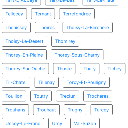
Tart-L-Abbaye
Tart-Le-Bas
Tart-Le-Haut
Tellecey
Ternant
Terrefondree
Thenissey
Thoires
Thoisy-La-Berchere
Thoisy-Le-Desert
Thomirey
Thorey-En-Plaine
Thorey-Sous-Charny
Thorey-Sur-Ouche
Thoste
Thury
Tichey
Til-Chatel
Tillenay
Torcy-Et-Pouligny
Touillon
Toutry
Treclun
Trocheres
Trouhans
Trouhaut
Trugny
Turcey
Uncey-Le-Franc
Urcy
Val-Suzon