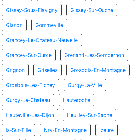
Gissey-Sous-Flavigny
Gissey-Sur-Ouche
Glanon
Gommeville
Grancey-Le-Chateau-Neuvelle
Grancey-Sur-Ource
Grenand-Les-Sombernon
Grignon
Griselles
Grosbois-En-Montagne
Grosbois-Les-Tichey
Gurgy-La-Ville
Gurgy-Le-Chateau
Hauteroche
Hauteville-Les-Dijon
Heuilley-Sur-Saone
Is-Sur-Tille
Ivry-En-Montagne
Izeure