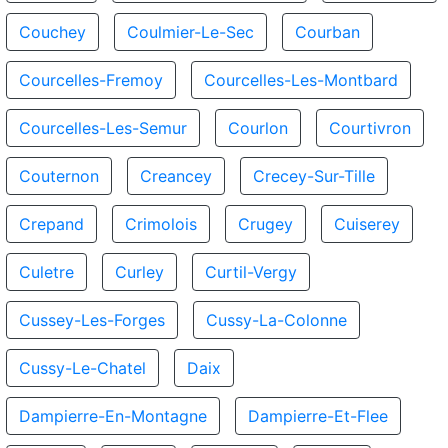
Couchey
Coulmier-Le-Sec
Courban
Courcelles-Fremoy
Courcelles-Les-Montbard
Courcelles-Les-Semur
Courlon
Courtivron
Couternon
Creancey
Crecey-Sur-Tille
Crepand
Crimolois
Crugey
Cuiserey
Culetre
Curley
Curtil-Vergy
Cussey-Les-Forges
Cussy-La-Colonne
Cussy-Le-Chatel
Daix
Dampierre-En-Montagne
Dampierre-Et-Flee