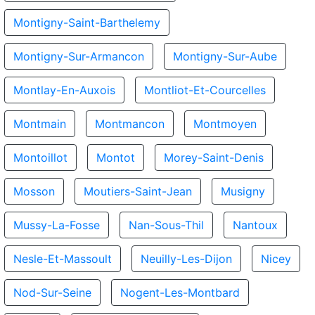
Montigny-Saint-Barthelemy
Montigny-Sur-Armancon
Montigny-Sur-Aube
Montlay-En-Auxois
Montliot-Et-Courcelles
Montmain
Montmancon
Montmoyen
Montoillot
Montot
Morey-Saint-Denis
Mosson
Moutiers-Saint-Jean
Musigny
Mussy-La-Fosse
Nan-Sous-Thil
Nantoux
Nesle-Et-Massoult
Neuilly-Les-Dijon
Nicey
Nod-Sur-Seine
Nogent-Les-Montbard