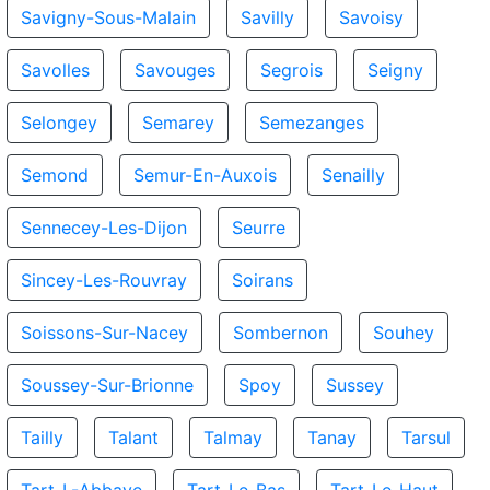
Savigny-Sous-Malain
Savilly
Savoisy
Savolles
Savouges
Segrois
Seigny
Selongey
Semarey
Semezanges
Semond
Semur-En-Auxois
Senailly
Sennecey-Les-Dijon
Seurre
Sincey-Les-Rouvray
Soirans
Soissons-Sur-Nacey
Sombernon
Souhey
Soussey-Sur-Brionne
Spoy
Sussey
Tailly
Talant
Talmay
Tanay
Tarsul