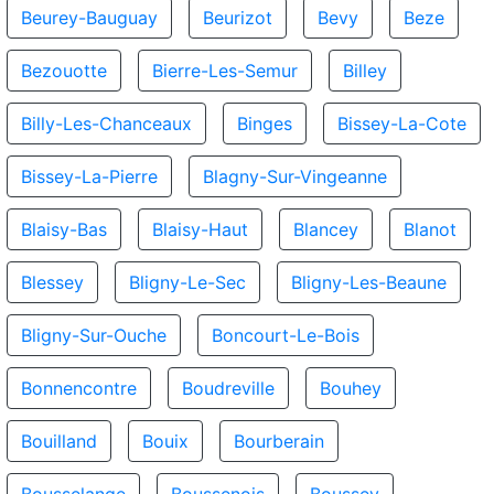
Beurey-Bauguay
Beurizot
Bevy
Beze
Bezouotte
Bierre-Les-Semur
Billey
Billy-Les-Chanceaux
Binges
Bissey-La-Cote
Bissey-La-Pierre
Blagny-Sur-Vingeanne
Blaisy-Bas
Blaisy-Haut
Blancey
Blanot
Blessey
Bligny-Le-Sec
Bligny-Les-Beaune
Bligny-Sur-Ouche
Boncourt-Le-Bois
Bonnencontre
Boudreville
Bouhey
Bouilland
Bouix
Bourberain