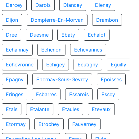
Darcey
Darois
Diancey
Dienay
Dijon
Dompierre-En-Morvan
Drambon
Dree
Duesme
Ebaty
Echalot
Echannay
Echenon
Echevannes
Echevronne
Echigey
Ecutigny
Eguilly
Epagny
Epernay-Sous-Gevrey
Epoisses
Eringes
Esbarres
Essarois
Essey
Etais
Etalante
Etaules
Etevaux
Etormay
Etrochey
Fauverney