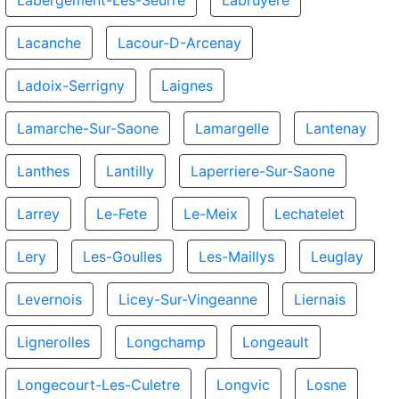
Labergement-Les-Seurre
Labruyere
Lacanche
Lacour-D-Arcenay
Ladoix-Serrigny
Laignes
Lamarche-Sur-Saone
Lamargelle
Lantenay
Lanthes
Lantilly
Laperriere-Sur-Saone
Larrey
Le-Fete
Le-Meix
Lechatelet
Lery
Les-Goulles
Les-Maillys
Leuglay
Levernois
Licey-Sur-Vingeanne
Liernais
Lignerolles
Longchamp
Longeault
Longecourt-Les-Culetre
Longvic
Losne