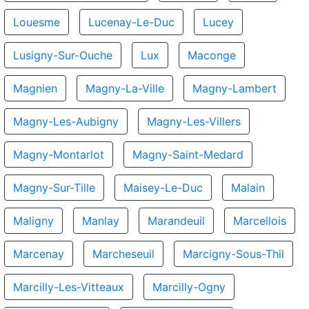
Louesme
Lucenay-Le-Duc
Lucey
Lusigny-Sur-Ouche
Lux
Maconge
Magnien
Magny-La-Ville
Magny-Lambert
Magny-Les-Aubigny
Magny-Les-Villers
Magny-Montarlot
Magny-Saint-Medard
Magny-Sur-Tille
Maisey-Le-Duc
Malain
Maligny
Manlay
Marandeuil
Marcellois
Marcenay
Marcheseuil
Marcigny-Sous-Thil
Marcilly-Les-Vitteaux
Marcilly-Ogny