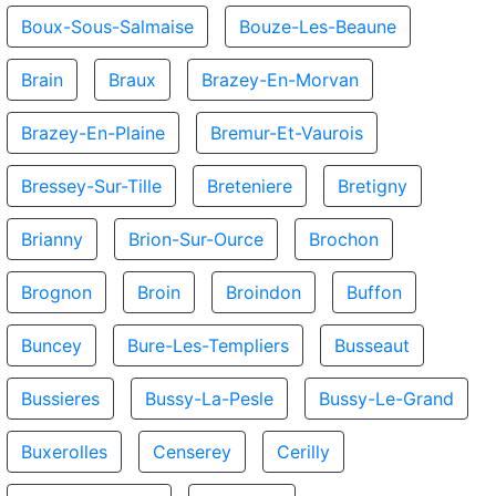
Boux-Sous-Salmaise
Bouze-Les-Beaune
Brain
Braux
Brazey-En-Morvan
Brazey-En-Plaine
Bremur-Et-Vaurois
Bressey-Sur-Tille
Breteniere
Bretigny
Brianny
Brion-Sur-Ource
Brochon
Brognon
Broin
Broindon
Buffon
Buncey
Bure-Les-Templiers
Busseaut
Bussieres
Bussy-La-Pesle
Bussy-Le-Grand
Buxerolles
Censerey
Cerilly