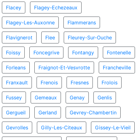
Flacey
Flagey-Echezeaux
Flagey-Les-Auxonne
Flammerans
Flavignerot
Flee
Fleurey-Sur-Ouche
Foissy
Foncegrive
Fontangy
Fontenelle
Forleans
Fraignot-Et-Vesvrotte
Francheville
Franxault
Frenois
Fresnes
Frolois
Fussey
Gemeaux
Genay
Genlis
Gergueil
Gerland
Gevrey-Chambertin
Gevrolles
Gilly-Les-Citeaux
Gissey-Le-Vieil