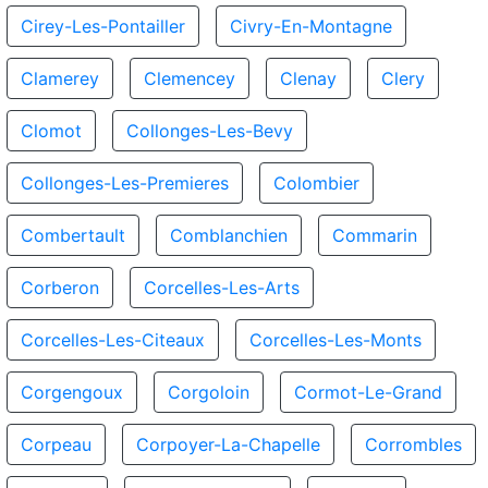
Cirey-Les-Pontailler
Civry-En-Montagne
Clamerey
Clemencey
Clenay
Clery
Clomot
Collonges-Les-Bevy
Collonges-Les-Premieres
Colombier
Combertault
Comblanchien
Commarin
Corberon
Corcelles-Les-Arts
Corcelles-Les-Citeaux
Corcelles-Les-Monts
Corgengoux
Corgoloin
Cormot-Le-Grand
Corpeau
Corpoyer-La-Chapelle
Corrombles