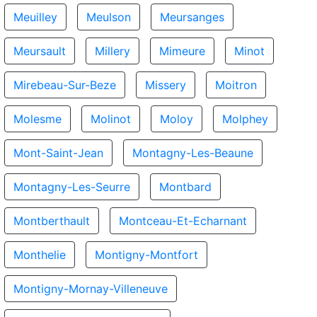
Meuilley
Meulson
Meursanges
Meursault
Millery
Mimeure
Minot
Mirebeau-Sur-Beze
Missery
Moitron
Molesme
Molinot
Moloy
Molphey
Mont-Saint-Jean
Montagny-Les-Beaune
Montagny-Les-Seurre
Montbard
Montberthault
Montceau-Et-Echarnant
Monthelie
Montigny-Montfort
Montigny-Mornay-Villeneuve