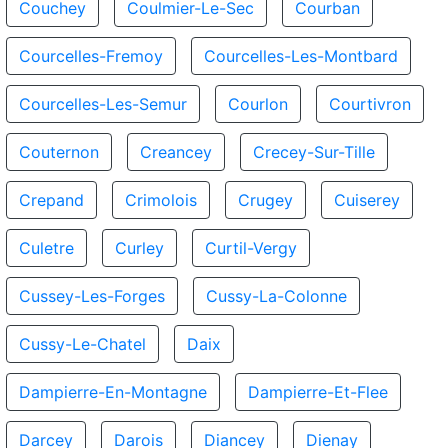
Couchey
Coulmier-Le-Sec
Courban
Courcelles-Fremoy
Courcelles-Les-Montbard
Courcelles-Les-Semur
Courlon
Courtivron
Couternon
Creancey
Crecey-Sur-Tille
Crepand
Crimolois
Crugey
Cuiserey
Culetre
Curley
Curtil-Vergy
Cussey-Les-Forges
Cussy-La-Colonne
Cussy-Le-Chatel
Daix
Dampierre-En-Montagne
Dampierre-Et-Flee
Darcey
Darois
Diancey
Dienay