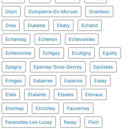
Dijon
Dompierre-En-Morvan
Drambon
Dree
Duesme
Ebaty
Echalot
Echannay
Echenon
Echevannes
Echevronne
Echigey
Ecutigny
Eguilly
Epagny
Epernay-Sous-Gevrey
Epoisses
Eringes
Esbarres
Essarois
Essey
Etais
Etalante
Etaules
Etevaux
Etormay
Etrochey
Fauverney
Faverolles-Les-Lucey
Fenay
Fixin