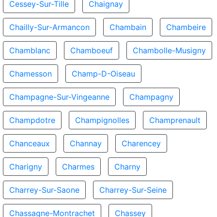
Cessey-Sur-Tille
Chaignay
Chailly-Sur-Armancon
Chambain
Chambeire
Chamblanc
Chamboeuf
Chambolle-Musigny
Chamesson
Champ-D-Oiseau
Champagne-Sur-Vingeanne
Champagny
Champdotre
Champignolles
Champrenault
Chanceaux
Channay
Charencey
Charigny
Charmes
Charny
Charrey-Sur-Saone
Charrey-Sur-Seine
Chassagne-Montrachet
Chassey