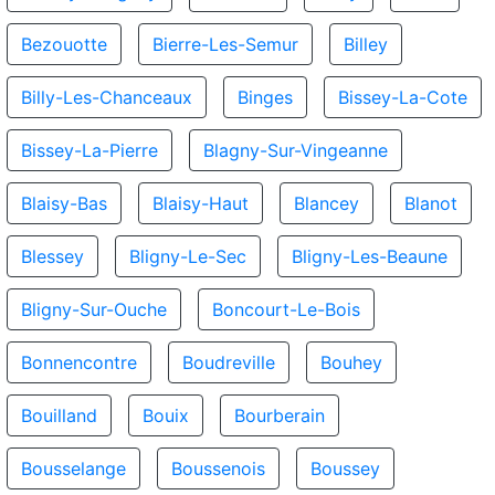
Bezouotte
Bierre-Les-Semur
Billey
Billy-Les-Chanceaux
Binges
Bissey-La-Cote
Bissey-La-Pierre
Blagny-Sur-Vingeanne
Blaisy-Bas
Blaisy-Haut
Blancey
Blanot
Blessey
Bligny-Le-Sec
Bligny-Les-Beaune
Bligny-Sur-Ouche
Boncourt-Le-Bois
Bonnencontre
Boudreville
Bouhey
Bouilland
Bouix
Bourberain
Bousselange
Boussenois
Boussey