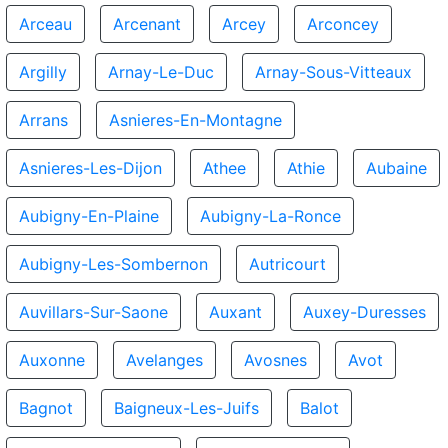
Arceau
Arcenant
Arcey
Arconcey
Argilly
Arnay-Le-Duc
Arnay-Sous-Vitteaux
Arrans
Asnieres-En-Montagne
Asnieres-Les-Dijon
Athee
Athie
Aubaine
Aubigny-En-Plaine
Aubigny-La-Ronce
Aubigny-Les-Sombernon
Autricourt
Auvillars-Sur-Saone
Auxant
Auxey-Duresses
Auxonne
Avelanges
Avosnes
Avot
Bagnot
Baigneux-Les-Juifs
Balot