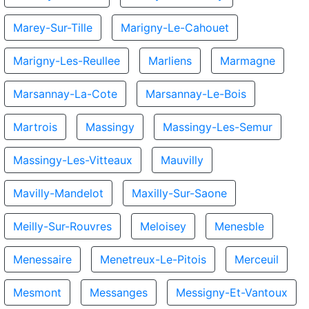
Marey-Sur-Tille
Marigny-Le-Cahouet
Marigny-Les-Reullee
Marliens
Marmagne
Marsannay-La-Cote
Marsannay-Le-Bois
Martrois
Massingy
Massingy-Les-Semur
Massingy-Les-Vitteaux
Mauvilly
Mavilly-Mandelot
Maxilly-Sur-Saone
Meilly-Sur-Rouvres
Meloisey
Menesble
Menessaire
Menetreux-Le-Pitois
Merceuil
Mesmont
Messanges
Messigny-Et-Vantoux