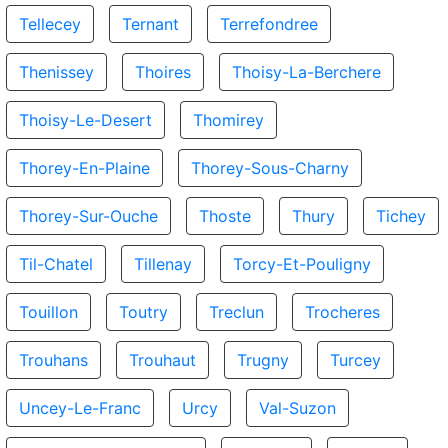
Tellecey
Ternant
Terrefondree
Thenissey
Thoires
Thoisy-La-Berchere
Thoisy-Le-Desert
Thomirey
Thorey-En-Plaine
Thorey-Sous-Charny
Thorey-Sur-Ouche
Thoste
Thury
Tichey
Til-Chatel
Tillenay
Torcy-Et-Pouligny
Touillon
Toutry
Treclun
Trocheres
Trouhans
Trouhaut
Trugny
Turcey
Uncey-Le-Franc
Urcy
Val-Suzon