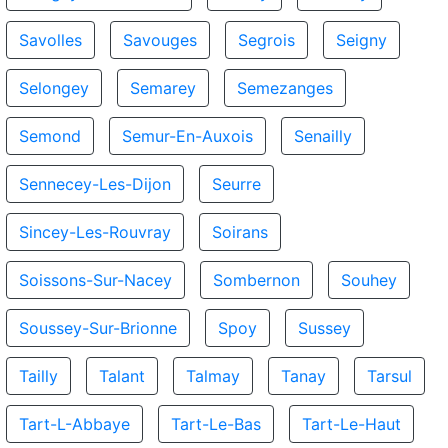
Savolles
Savouges
Segrois
Seigny
Selongey
Semarey
Semezanges
Semond
Semur-En-Auxois
Senailly
Sennecey-Les-Dijon
Seurre
Sincey-Les-Rouvray
Soirans
Soissons-Sur-Nacey
Sombernon
Souhey
Soussey-Sur-Brionne
Spoy
Sussey
Tailly
Talant
Talmay
Tanay
Tarsul
Tart-L-Abbaye
Tart-Le-Bas
Tart-Le-Haut