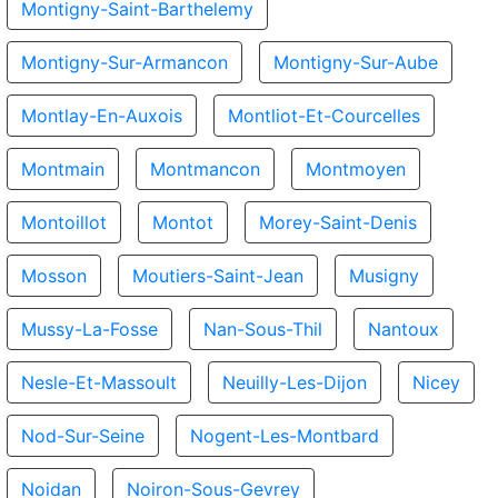
Montigny-Saint-Barthelemy
Montigny-Sur-Armancon
Montigny-Sur-Aube
Montlay-En-Auxois
Montliot-Et-Courcelles
Montmain
Montmancon
Montmoyen
Montoillot
Montot
Morey-Saint-Denis
Mosson
Moutiers-Saint-Jean
Musigny
Mussy-La-Fosse
Nan-Sous-Thil
Nantoux
Nesle-Et-Massoult
Neuilly-Les-Dijon
Nicey
Nod-Sur-Seine
Nogent-Les-Montbard
Noidan
Noiron-Sous-Gevrey