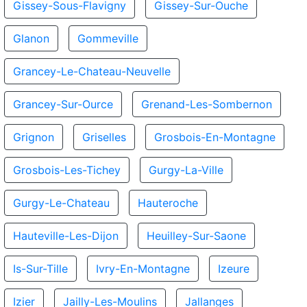
Gissey-Sous-Flavigny
Gissey-Sur-Ouche
Glanon
Gommeville
Grancey-Le-Chateau-Neuvelle
Grancey-Sur-Ource
Grenand-Les-Sombernon
Grignon
Griselles
Grosbois-En-Montagne
Grosbois-Les-Tichey
Gurgy-La-Ville
Gurgy-Le-Chateau
Hauteroche
Hauteville-Les-Dijon
Heuilley-Sur-Saone
Is-Sur-Tille
Ivry-En-Montagne
Izeure
Izier
Jailly-Les-Moulins
Jallanges