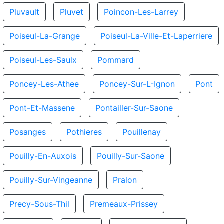
Pluvault
Pluvet
Poincon-Les-Larrey
Poiseul-La-Grange
Poiseul-La-Ville-Et-Laperriere
Poiseul-Les-Saulx
Pommard
Poncey-Les-Athee
Poncey-Sur-L-Ignon
Pont
Pont-Et-Massene
Pontailler-Sur-Saone
Posanges
Pothieres
Pouillenay
Pouilly-En-Auxois
Pouilly-Sur-Saone
Pouilly-Sur-Vingeanne
Pralon
Precy-Sous-Thil
Premeaux-Prissey