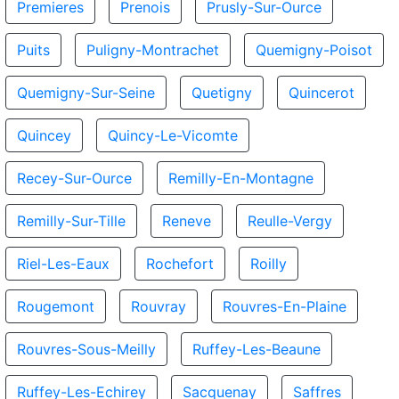
Premieres
Prenois
Prusly-Sur-Ource
Puits
Puligny-Montrachet
Quemigny-Poisot
Quemigny-Sur-Seine
Quetigny
Quincerot
Quincey
Quincy-Le-Vicomte
Recey-Sur-Ource
Remilly-En-Montagne
Remilly-Sur-Tille
Reneve
Reulle-Vergy
Riel-Les-Eaux
Rochefort
Roilly
Rougemont
Rouvray
Rouvres-En-Plaine
Rouvres-Sous-Meilly
Ruffey-Les-Beaune
Ruffey-Les-Echirey
Sacquenay
Saffres