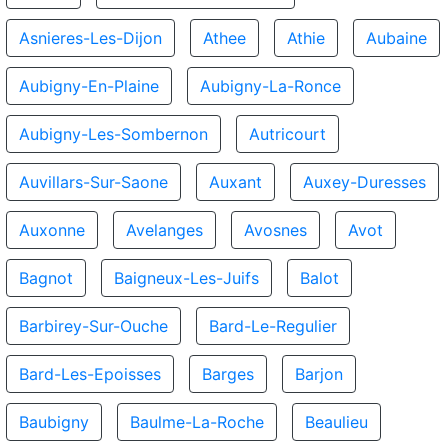
Asnieres-Les-Dijon
Athee
Athie
Aubaine
Aubigny-En-Plaine
Aubigny-La-Ronce
Aubigny-Les-Sombernon
Autricourt
Auvillars-Sur-Saone
Auxant
Auxey-Duresses
Auxonne
Avelanges
Avosnes
Avot
Bagnot
Baigneux-Les-Juifs
Balot
Barbirey-Sur-Ouche
Bard-Le-Regulier
Bard-Les-Epoisses
Barges
Barjon
Baubigny
Baulme-La-Roche
Beaulieu