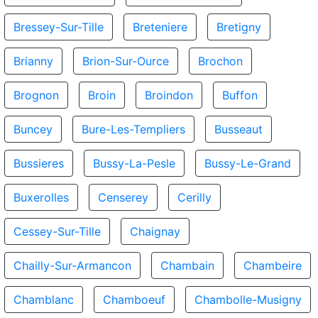
Bressey-Sur-Tille
Breteniere
Bretigny
Brianny
Brion-Sur-Ource
Brochon
Brognon
Broin
Broindon
Buffon
Buncey
Bure-Les-Templiers
Busseaut
Bussieres
Bussy-La-Pesle
Bussy-Le-Grand
Buxerolles
Censerey
Cerilly
Cessey-Sur-Tille
Chaignay
Chailly-Sur-Armancon
Chambain
Chambeire
Chamblanc
Chamboeuf
Chambolle-Musigny