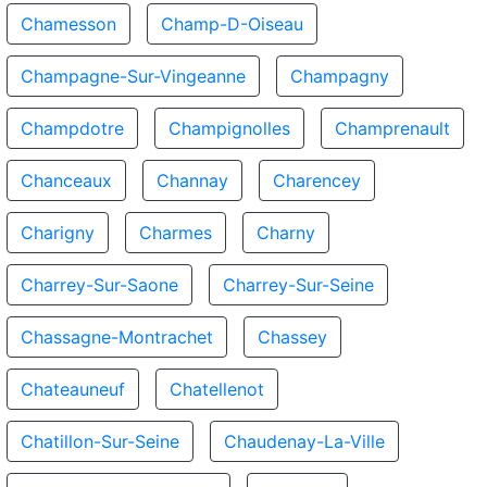
Chamesson
Champ-D-Oiseau
Champagne-Sur-Vingeanne
Champagny
Champdotre
Champignolles
Champrenault
Chanceaux
Channay
Charencey
Charigny
Charmes
Charny
Charrey-Sur-Saone
Charrey-Sur-Seine
Chassagne-Montrachet
Chassey
Chateauneuf
Chatellenot
Chatillon-Sur-Seine
Chaudenay-La-Ville