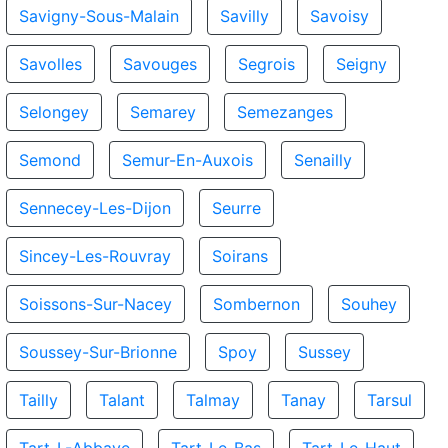
Savigny-Sous-Malain
Savilly
Savoisy
Savolles
Savouges
Segrois
Seigny
Selongey
Semarey
Semezanges
Semond
Semur-En-Auxois
Senailly
Sennecey-Les-Dijon
Seurre
Sincey-Les-Rouvray
Soirans
Soissons-Sur-Nacey
Sombernon
Souhey
Soussey-Sur-Brionne
Spoy
Sussey
Tailly
Talant
Talmay
Tanay
Tarsul