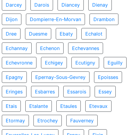
Darcey
Darois
Diancey
Dienay
Dijon
Dompierre-En-Morvan
Drambon
Dree
Duesme
Ebaty
Echalot
Echannay
Echenon
Echevannes
Echevronne
Echigey
Ecutigny
Eguilly
Epagny
Epernay-Sous-Gevrey
Epoisses
Eringes
Esbarres
Essarois
Essey
Etais
Etalante
Etaules
Etevaux
Etormay
Etrochey
Fauverney