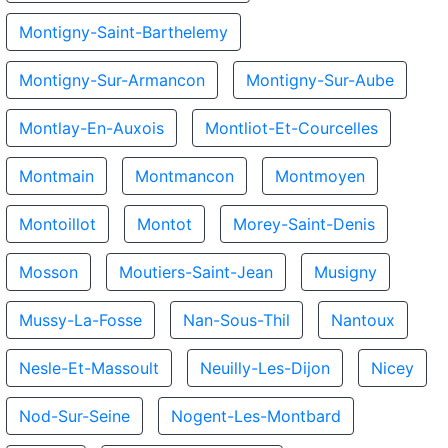
Montigny-Saint-Barthelemy
Montigny-Sur-Armancon
Montigny-Sur-Aube
Montlay-En-Auxois
Montliot-Et-Courcelles
Montmain
Montmancon
Montmoyen
Montoillot
Montot
Morey-Saint-Denis
Mosson
Moutiers-Saint-Jean
Musigny
Mussy-La-Fosse
Nan-Sous-Thil
Nantoux
Nesle-Et-Massoult
Neuilly-Les-Dijon
Nicey
Nod-Sur-Seine
Nogent-Les-Montbard