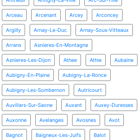
Antheuil
Antigny-La-Ville
Arc-Sur-Tille
Arceau
Arcenant
Arcey
Arconcey
Argilly
Arnay-Le-Duc
Arnay-Sous-Vitteaux
Arrans
Asnieres-En-Montagne
Asnieres-Les-Dijon
Athee
Athie
Aubaine
Aubigny-En-Plaine
Aubigny-La-Ronce
Aubigny-Les-Sombernon
Autricourt
Auvillars-Sur-Saone
Auxant
Auxey-Duresses
Auxonne
Avelanges
Avosnes
Avot
Bagnot
Baigneux-Les-Juifs
Balot