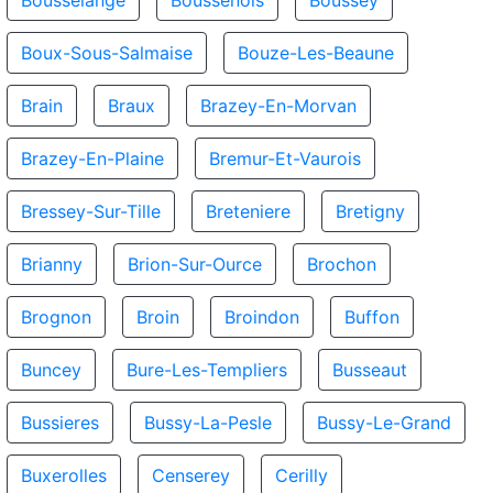
Bousselange
Boussenois
Boussey
Boux-Sous-Salmaise
Bouze-Les-Beaune
Brain
Braux
Brazey-En-Morvan
Brazey-En-Plaine
Bremur-Et-Vaurois
Bressey-Sur-Tille
Breteniere
Bretigny
Brianny
Brion-Sur-Ource
Brochon
Brognon
Broin
Broindon
Buffon
Buncey
Bure-Les-Templiers
Busseaut
Bussieres
Bussy-La-Pesle
Bussy-Le-Grand
Buxerolles
Censerey
Cerilly