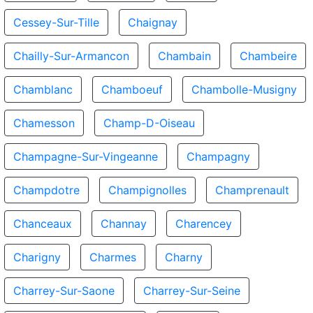
Cessey-Sur-Tille
Chaignay
Chailly-Sur-Armancon
Chambain
Chambeire
Chamblanc
Chamboeuf
Chambolle-Musigny
Chamesson
Champ-D-Oiseau
Champagne-Sur-Vingeanne
Champagny
Champdotre
Champignolles
Champrenault
Chanceaux
Channay
Charencey
Charigny
Charmes
Charny
Charrey-Sur-Saone
Charrey-Sur-Seine