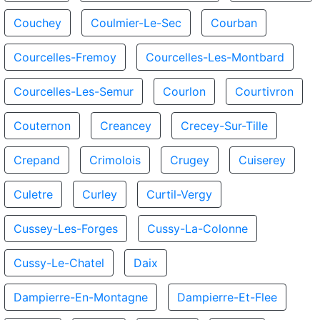
Couchey
Coulmier-Le-Sec
Courban
Courcelles-Fremoy
Courcelles-Les-Montbard
Courcelles-Les-Semur
Courlon
Courtivron
Couternon
Creancey
Crecey-Sur-Tille
Crepand
Crimolois
Crugey
Cuiserey
Culetre
Curley
Curtil-Vergy
Cussey-Les-Forges
Cussy-La-Colonne
Cussy-Le-Chatel
Daix
Dampierre-En-Montagne
Dampierre-Et-Flee