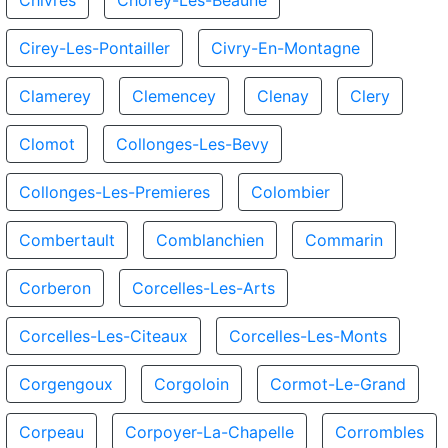
Chivres
Chorey-Les-Beaune
Cirey-Les-Pontailler
Civry-En-Montagne
Clamerey
Clemencey
Clenay
Clery
Clomot
Collonges-Les-Bevy
Collonges-Les-Premieres
Colombier
Combertault
Comblanchien
Commarin
Corberon
Corcelles-Les-Arts
Corcelles-Les-Citeaux
Corcelles-Les-Monts
Corgengoux
Corgoloin
Cormot-Le-Grand
Corpeau
Corpoyer-La-Chapelle
Corrombles