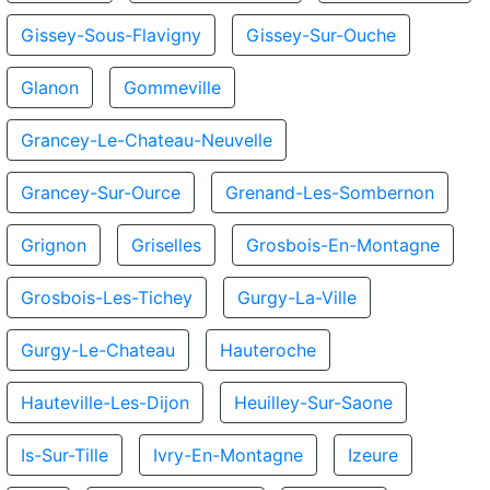
Gissey-Sous-Flavigny
Gissey-Sur-Ouche
Glanon
Gommeville
Grancey-Le-Chateau-Neuvelle
Grancey-Sur-Ource
Grenand-Les-Sombernon
Grignon
Griselles
Grosbois-En-Montagne
Grosbois-Les-Tichey
Gurgy-La-Ville
Gurgy-Le-Chateau
Hauteroche
Hauteville-Les-Dijon
Heuilley-Sur-Saone
Is-Sur-Tille
Ivry-En-Montagne
Izeure