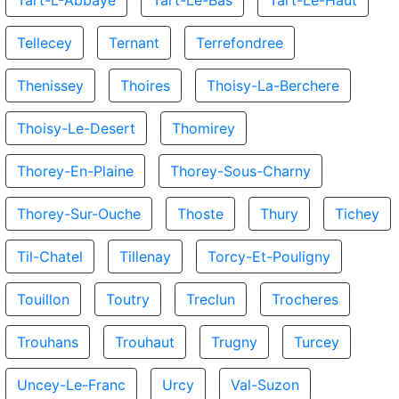
Tart-L-Abbaye
Tart-Le-Bas
Tart-Le-Haut
Tellecey
Ternant
Terrefondree
Thenissey
Thoires
Thoisy-La-Berchere
Thoisy-Le-Desert
Thomirey
Thorey-En-Plaine
Thorey-Sous-Charny
Thorey-Sur-Ouche
Thoste
Thury
Tichey
Til-Chatel
Tillenay
Torcy-Et-Pouligny
Touillon
Toutry
Treclun
Trocheres
Trouhans
Trouhaut
Trugny
Turcey
Uncey-Le-Franc
Urcy
Val-Suzon