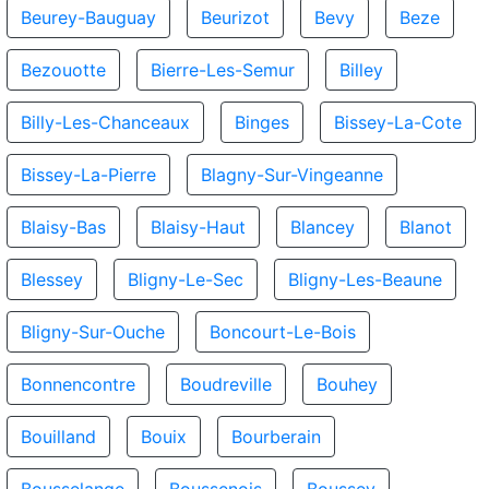
Beurey-Bauguay
Beurizot
Bevy
Beze
Bezouotte
Bierre-Les-Semur
Billey
Billy-Les-Chanceaux
Binges
Bissey-La-Cote
Bissey-La-Pierre
Blagny-Sur-Vingeanne
Blaisy-Bas
Blaisy-Haut
Blancey
Blanot
Blessey
Bligny-Le-Sec
Bligny-Les-Beaune
Bligny-Sur-Ouche
Boncourt-Le-Bois
Bonnencontre
Boudreville
Bouhey
Bouilland
Bouix
Bourberain