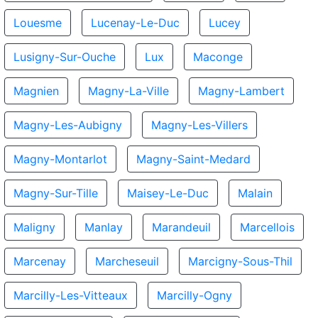
Louesme
Lucenay-Le-Duc
Lucey
Lusigny-Sur-Ouche
Lux
Maconge
Magnien
Magny-La-Ville
Magny-Lambert
Magny-Les-Aubigny
Magny-Les-Villers
Magny-Montarlot
Magny-Saint-Medard
Magny-Sur-Tille
Maisey-Le-Duc
Malain
Maligny
Manlay
Marandeuil
Marcellois
Marcenay
Marcheseuil
Marcigny-Sous-Thil
Marcilly-Les-Vitteaux
Marcilly-Ogny