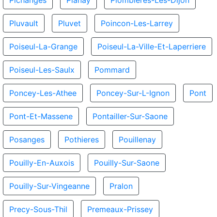
Pichanges
Planay
Plombieres-Les-Dijon
Pluvault
Pluvet
Poincon-Les-Larrey
Poiseul-La-Grange
Poiseul-La-Ville-Et-Laperriere
Poiseul-Les-Saulx
Pommard
Poncey-Les-Athee
Poncey-Sur-L-Ignon
Pont
Pont-Et-Massene
Pontailler-Sur-Saone
Posanges
Pothieres
Pouillenay
Pouilly-En-Auxois
Pouilly-Sur-Saone
Pouilly-Sur-Vingeanne
Pralon
Precy-Sous-Thil
Premeaux-Prissey