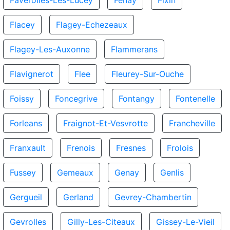
Faverolles-Les-Lucey
Fenay
Fixin
Flacey
Flagey-Echezeaux
Flagey-Les-Auxonne
Flammerans
Flavignerot
Flee
Fleurey-Sur-Ouche
Foissy
Foncegrive
Fontangy
Fontenelle
Forleans
Fraignot-Et-Vesvrotte
Francheville
Franxault
Frenois
Fresnes
Frolois
Fussey
Gemeaux
Genay
Genlis
Gergueil
Gerland
Gevrey-Chambertin
Gevrolles
Gilly-Les-Citeaux
Gissey-Le-Vieil