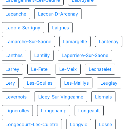
Labergement-Les-Seurre
Labruyere
Lacanche
Lacour-D-Arcenay
Ladoix-Serrigny
Laignes
Lamarche-Sur-Saone
Lamargelle
Lantenay
Lanthes
Lantilly
Laperriere-Sur-Saone
Larrey
Le-Fete
Le-Meix
Lechatelet
Lery
Les-Goulles
Les-Maillys
Leuglay
Levernois
Licey-Sur-Vingeanne
Liernais
Lignerolles
Longchamp
Longeault
Longecourt-Les-Culetre
Longvic
Losne