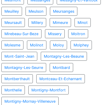
Mesmont
Messanges
Messigny-Et-Vantoux
Meuilley
Meulson
Meursanges
Meursault
Millery
Mimeure
Minot
Mirebeau-Sur-Beze
Missery
Moitron
Molesme
Molinot
Moloy
Molphey
Mont-Saint-Jean
Montagny-Les-Beaune
Montagny-Les-Seurre
Montbard
Montberthault
Montceau-Et-Echarnant
Monthelie
Montigny-Montfort
Montigny-Mornay-Villeneuve