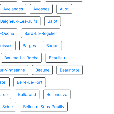
Avelanges
Avosnes
Avot
Baigneux-Les-Juifs
Balot
r-Ouche
Bard-Le-Regulier
oisses
Barges
Barjon
Baulme-La-Roche
Beaulieu
ur-Vingeanne
Beaune
Beaunotte
atel
Beire-Le-Fort
urce
Bellefond
Belleneuve
r-Seine
Bellenot-Sous-Pouilly