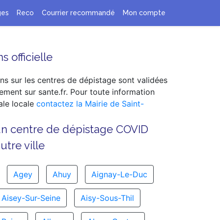
ges
Reco
Courrier recommandé
Mon compte
s officielle
ns sur les centres de dépistage sont validées
ement sur sante.fr. Pour toute information
le locale
contactez la Mairie de Saint-
un centre de dépistage COVID
tre ville
Agey
Ahuy
Aignay-Le-Duc
Aisey-Sur-Seine
Aisy-Sous-Thil