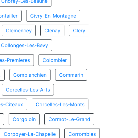
Chorey-Les-Beaune
ntailler
Civry-En-Montagne
Clemencey
Clenay
Clery
Collonges-Les-Bevy
es-Premieres
Colombier
t
Comblanchien
Commarin
Corcelles-Les-Arts
es-Citeaux
Corcelles-Les-Monts
x
Corgoloin
Cormot-Le-Grand
Corpoyer-La-Chapelle
Corrombles