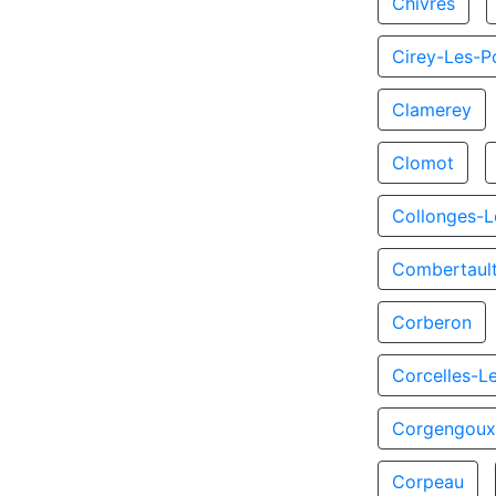
Chivres
Cirey-Les-Po
Clamerey
Clomot
Collonges-L
Combertaul
Corberon
Corcelles-L
Corgengou
Corpeau