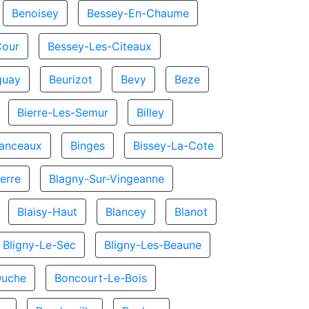
Benoisey
Bessey-En-Chaume
Cour
Bessey-Les-Citeaux
guay
Beurizot
Bevy
Beze
Bierre-Les-Semur
Billey
hanceaux
Binges
Bissey-La-Cote
erre
Blagny-Sur-Vingeanne
Blaisy-Haut
Blancey
Blanot
Bligny-Le-Sec
Bligny-Les-Beaune
Ouche
Boncourt-Le-Bois