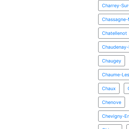
Charrey-Su
Chassagne-
Chatellenot
Chaudenay-L
Chaugey
Chaume-Les
Chaux
Chenove
Chevigny-En