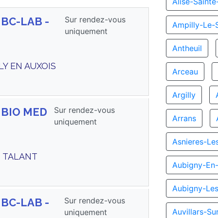
Alise-Sainte
Sur rendez-vous
 BC-LAB -
Ampilly-Le-
uniquement
Antheuil
LLY EN AUXOIS
Arceau
Argilly
Sur rendez-vous
s BIO MED
Arrans
uniquement
Asnieres-Le
0 TALANT
Aubigny-En-
Aubigny-Le
Sur rendez-vous
 BC-LAB -
Auvillars-S
uniquement