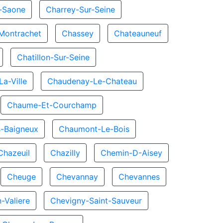
r-Saone
Charrey-Sur-Seine
Montrachet
Chassey
Chateauneuf
Chatillon-Sur-Seine
a-Ville
Chaudenay-Le-Chateau
Chaume-Et-Courchamp
-Baigneux
Chaumont-Le-Bois
Chazeuil
Chazilly
Chemin-D-Aisey
Cheuge
Chevannay
Chevannes
-Valiere
Chevigny-Saint-Sauveur