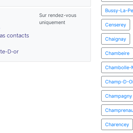
Bussy-La-Pe
Sur rendez-vous
uniquement
Censerey
A
Cas contacts
Chaignay
te-D-or
Chambeire
Chambolle-
Champ-D-Oi
Champagny
Champrenau
Charencey