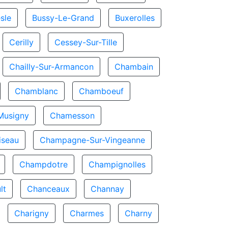
sle
Bussy-Le-Grand
Buxerolles
Cerilly
Cessey-Sur-Tille
Chailly-Sur-Armancon
Chambain
Chamblanc
Chamboeuf
Musigny
Chamesson
seau
Champagne-Sur-Vingeanne
Champdotre
Champignolles
lt
Chanceaux
Channay
Charigny
Charmes
Charny