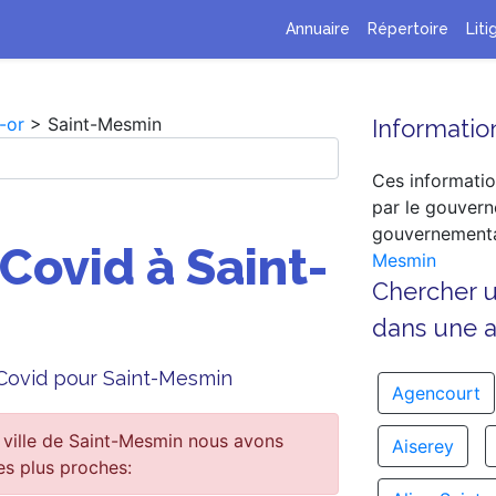
Annuaire
Répertoire
Liti
-or
> Saint-Mesmin
Information
Ces informatio
par le gouvern
gouvernementa
 Covid à Saint-
Mesmin
Chercher 
dans une au
e Covid pour Saint-Mesmin
Agencourt
 ville de Saint-Mesmin nous avons
Aiserey
es plus proches: