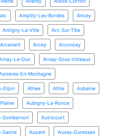
-Reine
Allerey
Aloxe-Corton
Sec
Ampilly-Les-Bordes
Ancey
Antigny-La-Ville
Arc-Sur-Tille
Arcenant
Arcey
Arconcey
Arnay-Le-Duc
Arnay-Sous-Vitteaux
Asnieres-En-Montagne
s-Dijon
Athee
Athie
Aubaine
Plaine
Aubigny-La-Ronce
s-Sombernon
Autricourt
ur-Saone
Auxant
Auxey-Duresses