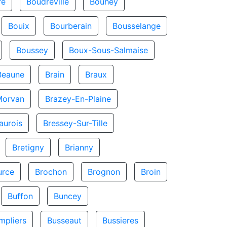
re
Boudreville
Bouhey
Bouix
Bourberain
Bousselange
Boussey
Boux-Sous-Salmaise
Beaune
Brain
Braux
Morvan
Brazey-En-Plaine
aurois
Bressey-Sur-Tille
Bretigny
Brianny
urce
Brochon
Brognon
Broin
Buffon
Buncey
mpliers
Busseaut
Bussieres