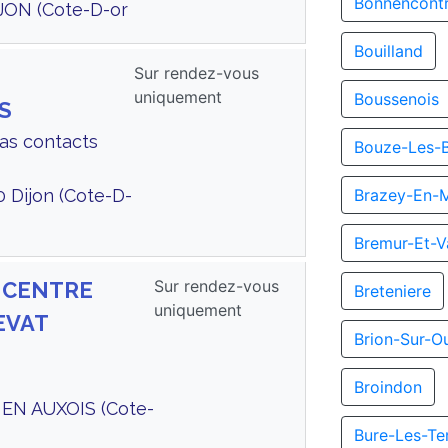
Bonnencont
JON (Cote-D-or
Bouilland
Sur rendez-vous
uniquement
Boussenois
S
Cas contacts
Bouze-Les-
0 Dijon (Cote-D-
Brazey-En-
Bremur-Et-V
Sur rendez-vous
s CENTRE
Breteniere
uniquement
EVAT
Brion-Sur-O
Broindon
 EN AUXOIS (Cote-
Bure-Les-Te