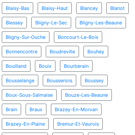
Blaisy-Bas
Blaisy-Haut
Blancey
Blanot
Blessey
Bligny-Le-Sec
Bligny-Les-Beaune
Bligny-Sur-Ouche
Boncourt-Le-Bois
Bonnencontre
Boudreville
Bouhey
Bouilland
Bouix
Bourberain
Bousselange
Boussenois
Boussey
Boux-Sous-Salmaise
Bouze-Les-Beaune
Brain
Braux
Brazey-En-Morvan
Brazey-En-Plaine
Bremur-Et-Vaurois