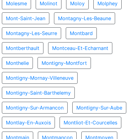
Molesme
Molinot
Moloy
Molphey
Mont-Saint-Jean
Montagny-Les-Beaune
Montagny-Les-Seurre
Montbard
Montberthault
Montceau-Et-Echarnant
Monthelie
Montigny-Montfort
Montigny-Mornay-Villeneuve
Montigny-Saint-Barthelemy
Montigny-Sur-Armancon
Montigny-Sur-Aube
Montlay-En-Auxois
Montliot-Et-Courcelles
Montmain
Montmancon
Montmoyen