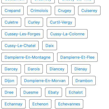
Crepand
Crimolois
Crugey
Cuiserey
Culetre
Curley
Curtil-Vergy
Cussey-Les-Forges
Cussy-La-Colonne
Cussy-Le-Chatel
Daix
Dampierre-En-Montagne
Dampierre-Et-Flee
Darcey
Darois
Diancey
Dienay
Dijon
Dompierre-En-Morvan
Drambon
Dree
Duesme
Ebaty
Echalot
Echannay
Echenon
Echevannes