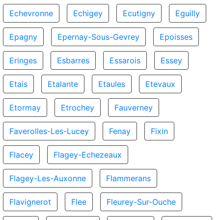
Echevronne
Echigey
Ecutigny
Eguilly
Epagny
Epernay-Sous-Gevrey
Epoisses
Eringes
Esbarres
Essarois
Essey
Etais
Etalante
Etaules
Etevaux
Etormay
Etrochey
Fauverney
Faverolles-Les-Lucey
Fenay
Fixin
Flacey
Flagey-Echezeaux
Flagey-Les-Auxonne
Flammerans
Flavignerot
Flee
Fleurey-Sur-Ouche