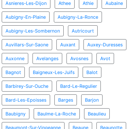
Asnieres-Les-Dijon
Athee
Athie
Aubaine
Aubigny-En-Plaine
Aubigny-La-Ronce
Aubigny-Les-Sombernon
Autricourt
Auvillars-Sur-Saone
Auxant
Auxey-Duresses
Auxonne
Avelanges
Avosnes
Avot
Bagnot
Baigneux-Les-Juifs
Balot
Barbirey-Sur-Ouche
Bard-Le-Regulier
Bard-Les-Epoisses
Barges
Barjon
Baubigny
Baulme-La-Roche
Beaulieu
Beaumont-Sur-Vingeanne
Beaune
Beaunotte