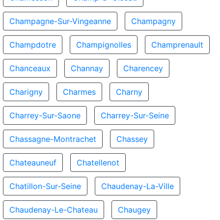
Champagne-Sur-Vingeanne
Champagny
Champdotre
Champignolles
Champrenault
Chanceaux
Channay
Charencey
Charigny
Charmes
Charny
Charrey-Sur-Saone
Charrey-Sur-Seine
Chassagne-Montrachet
Chassey
Chateauneuf
Chatellenot
Chatillon-Sur-Seine
Chaudenay-La-Ville
Chaudenay-Le-Chateau
Chaugey