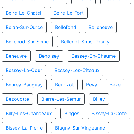
Beire-Le-Chatel
Beire-Le-Fort
Belan-Sur-Ource
Bellefond
Belleneuve
Bellenod-Sur-Seine
Bellenot-Sous-Pouilly
Beneuvre
Benoisey
Bessey-En-Chaume
Bessey-La-Cour
Bessey-Les-Citeaux
Beurey-Bauguay
Beurizot
Bevy
Beze
Bezouotte
Bierre-Les-Semur
Billey
Billy-Les-Chanceaux
Binges
Bissey-La-Cote
Bissey-La-Pierre
Blagny-Sur-Vingeanne