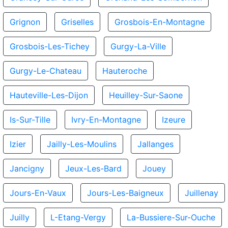
Grignon
Griselles
Grosbois-En-Montagne
Grosbois-Les-Tichey
Gurgy-La-Ville
Gurgy-Le-Chateau
Hauteroche
Hauteville-Les-Dijon
Heuilley-Sur-Saone
Is-Sur-Tille
Ivry-En-Montagne
Izeure
Izier
Jailly-Les-Moulins
Jallanges
Jancigny
Jeux-Les-Bard
Jouey
Jours-En-Vaux
Jours-Les-Baigneux
Juillenay
Juilly
L-Etang-Vergy
La-Bussiere-Sur-Ouche