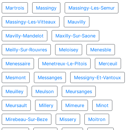
Martrois
Massingy
Massingy-Les-Semur
Massingy-Les-Vitteaux
Mauvilly
Mavilly-Mandelot
Maxilly-Sur-Saone
Meilly-Sur-Rouvres
Meloisey
Menesble
Menessaire
Menetreux-Le-Pitois
Merceuil
Mesmont
Messanges
Messigny-Et-Vantoux
Meuilley
Meulson
Meursanges
Meursault
Millery
Mimeure
Minot
Mirebeau-Sur-Beze
Missery
Moitron