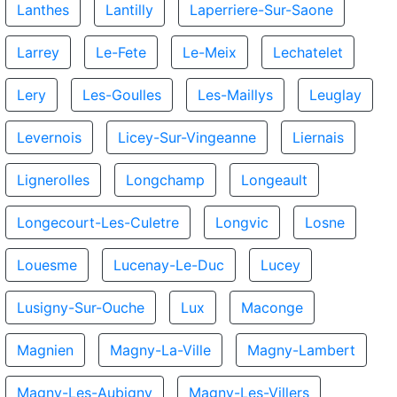
Lanthes
Lantilly
Laperriere-Sur-Saone
Larrey
Le-Fete
Le-Meix
Lechatelet
Lery
Les-Goulles
Les-Maillys
Leuglay
Levernois
Licey-Sur-Vingeanne
Liernais
Lignerolles
Longchamp
Longeault
Longecourt-Les-Culetre
Longvic
Losne
Louesme
Lucenay-Le-Duc
Lucey
Lusigny-Sur-Ouche
Lux
Maconge
Magnien
Magny-La-Ville
Magny-Lambert
Magny-Les-Aubigny
Magny-Les-Villers