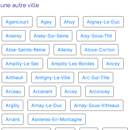
une autre ville
Agencourt
Agey
Ahuy
Aignay-Le-Duc
Aiserey
Aisey-Sur-Seine
Aisy-Sous-Thil
Alise-Sainte-Reine
Allerey
Aloxe-Corton
Ampilly-Le-Sec
Ampilly-Les-Bordes
Ancey
Antheuil
Antigny-La-Ville
Arc-Sur-Tille
Arceau
Arcenant
Arcey
Arconcey
Argilly
Arnay-Le-Duc
Arnay-Sous-Vitteaux
Arrans
Asnieres-En-Montagne