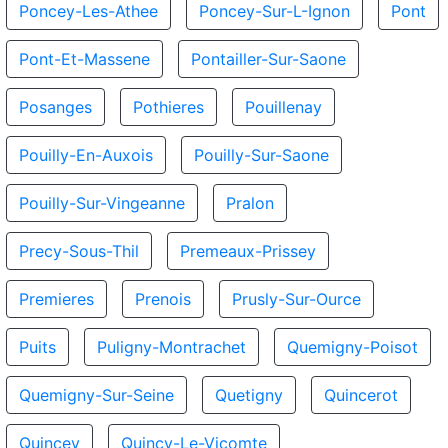
Poncey-Les-Athee
Poncey-Sur-L-Ignon
Pont
Pont-Et-Massene
Pontailler-Sur-Saone
Posanges
Pothieres
Pouillenay
Pouilly-En-Auxois
Pouilly-Sur-Saone
Pouilly-Sur-Vingeanne
Pralon
Precy-Sous-Thil
Premeaux-Prissey
Premieres
Prenois
Prusly-Sur-Ource
Puits
Puligny-Montrachet
Quemigny-Poisot
Quemigny-Sur-Seine
Quetigny
Quincerot
Quincey
Quincy-Le-Vicomte