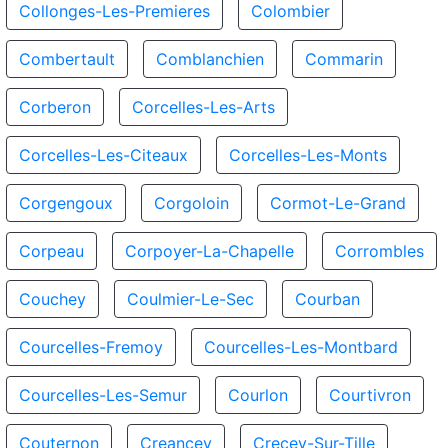
Collonges-Les-Premieres
Colombier
Combertault
Comblanchien
Commarin
Corberon
Corcelles-Les-Arts
Corcelles-Les-Citeaux
Corcelles-Les-Monts
Corgengoux
Corgoloin
Cormot-Le-Grand
Corpeau
Corpoyer-La-Chapelle
Corrombles
Couchey
Coulmier-Le-Sec
Courban
Courcelles-Fremoy
Courcelles-Les-Montbard
Courcelles-Les-Semur
Courlon
Courtivron
Couternon
Creancey
Crecey-Sur-Tille