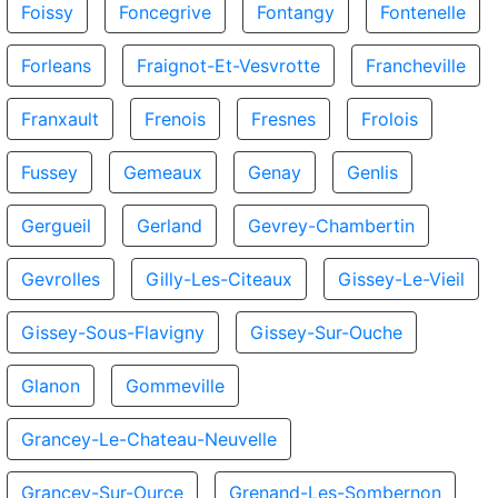
Foissy
Foncegrive
Fontangy
Fontenelle
Forleans
Fraignot-Et-Vesvrotte
Francheville
Franxault
Frenois
Fresnes
Frolois
Fussey
Gemeaux
Genay
Genlis
Gergueil
Gerland
Gevrey-Chambertin
Gevrolles
Gilly-Les-Citeaux
Gissey-Le-Vieil
Gissey-Sous-Flavigny
Gissey-Sur-Ouche
Glanon
Gommeville
Grancey-Le-Chateau-Neuvelle
Grancey-Sur-Ource
Grenand-Les-Sombernon