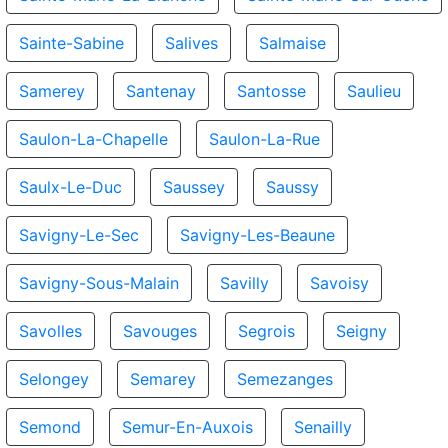
Sainte-Sabine
Salives
Salmaise
Samerey
Santenay
Santosse
Saulieu
Saulon-La-Chapelle
Saulon-La-Rue
Saulx-Le-Duc
Saussey
Saussy
Savigny-Le-Sec
Savigny-Les-Beaune
Savigny-Sous-Malain
Savilly
Savoisy
Savolles
Savouges
Segrois
Seigny
Selongey
Semarey
Semezanges
Semond
Semur-En-Auxois
Senailly