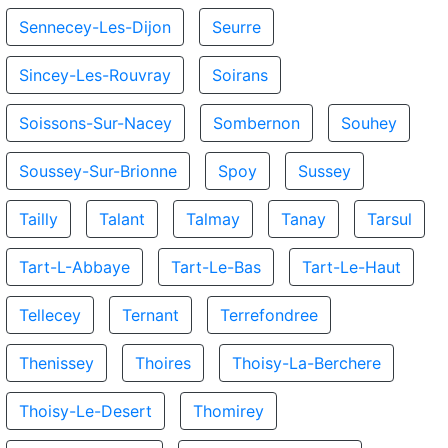
Sennecey-Les-Dijon
Seurre
Sincey-Les-Rouvray
Soirans
Soissons-Sur-Nacey
Sombernon
Souhey
Soussey-Sur-Brionne
Spoy
Sussey
Tailly
Talant
Talmay
Tanay
Tarsul
Tart-L-Abbaye
Tart-Le-Bas
Tart-Le-Haut
Tellecey
Ternant
Terrefondree
Thenissey
Thoires
Thoisy-La-Berchere
Thoisy-Le-Desert
Thomirey