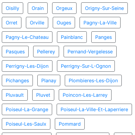
Oisilly
Orain
Orgeux
Origny-Sur-Seine
Orret
Orville
Ouges
Pagny-La-Ville
Pagny-Le-Chateau
Painblanc
Panges
Pasques
Pellerey
Pernand-Vergelesse
Perrigny-Les-Dijon
Perrigny-Sur-L-Ognon
Pichanges
Planay
Plombieres-Les-Dijon
Pluvault
Pluvet
Poincon-Les-Larrey
Poiseul-La-Grange
Poiseul-La-Ville-Et-Laperriere
Poiseul-Les-Saulx
Pommard