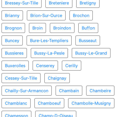
Bressey-Sur-Tille
Breteniere
Bretigny
Brianny
Brion-Sur-Ource
Brochon
Brognon
Broin
Broindon
Buffon
Buncey
Bure-Les-Templiers
Busseaut
Bussieres
Bussy-La-Pesle
Bussy-Le-Grand
Buxerolles
Censerey
Cerilly
Cessey-Sur-Tille
Chaignay
Chailly-Sur-Armancon
Chambain
Chambeire
Chamblanc
Chamboeuf
Chambolle-Musigny
Chamesson
Champ-D-Oiseau