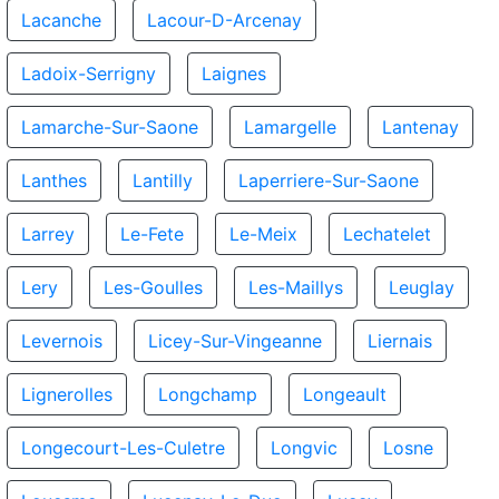
Lacanche
Lacour-D-Arcenay
Ladoix-Serrigny
Laignes
Lamarche-Sur-Saone
Lamargelle
Lantenay
Lanthes
Lantilly
Laperriere-Sur-Saone
Larrey
Le-Fete
Le-Meix
Lechatelet
Lery
Les-Goulles
Les-Maillys
Leuglay
Levernois
Licey-Sur-Vingeanne
Liernais
Lignerolles
Longchamp
Longeault
Longecourt-Les-Culetre
Longvic
Losne