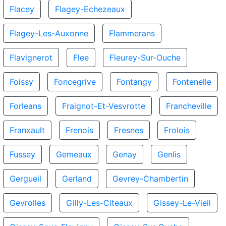
Flacey
Flagey-Echezeaux
Flagey-Les-Auxonne
Flammerans
Flavignerot
Flee
Fleurey-Sur-Ouche
Foissy
Foncegrive
Fontangy
Fontenelle
Forleans
Fraignot-Et-Vesvrotte
Francheville
Franxault
Frenois
Fresnes
Frolois
Fussey
Gemeaux
Genay
Genlis
Gergueil
Gerland
Gevrey-Chambertin
Gevrolles
Gilly-Les-Citeaux
Gissey-Le-Vieil