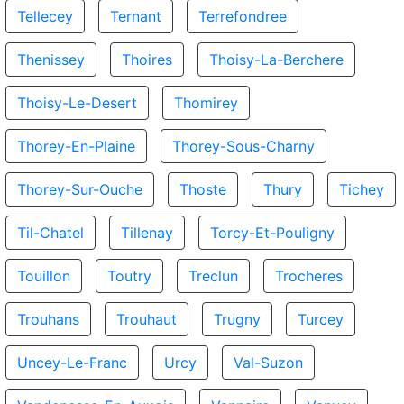
Tellecey
Ternant
Terrefondree
Thenissey
Thoires
Thoisy-La-Berchere
Thoisy-Le-Desert
Thomirey
Thorey-En-Plaine
Thorey-Sous-Charny
Thorey-Sur-Ouche
Thoste
Thury
Tichey
Til-Chatel
Tillenay
Torcy-Et-Pouligny
Touillon
Toutry
Treclun
Trocheres
Trouhans
Trouhaut
Trugny
Turcey
Uncey-Le-Franc
Urcy
Val-Suzon