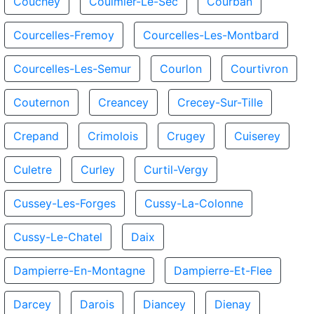
Couchey
Coulmier-Le-Sec
Courban
Courcelles-Fremoy
Courcelles-Les-Montbard
Courcelles-Les-Semur
Courlon
Courtivron
Couternon
Creancey
Crecey-Sur-Tille
Crepand
Crimolois
Crugey
Cuiserey
Culetre
Curley
Curtil-Vergy
Cussey-Les-Forges
Cussy-La-Colonne
Cussy-Le-Chatel
Daix
Dampierre-En-Montagne
Dampierre-Et-Flee
Darcey
Darois
Diancey
Dienay