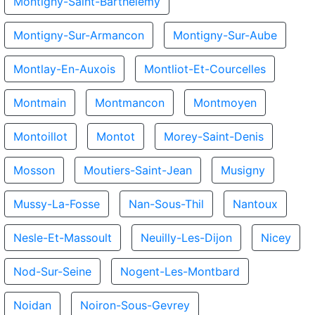
Montigny-Saint-Barthelemy
Montigny-Sur-Armancon
Montigny-Sur-Aube
Montlay-En-Auxois
Montliot-Et-Courcelles
Montmain
Montmancon
Montmoyen
Montoillot
Montot
Morey-Saint-Denis
Mosson
Moutiers-Saint-Jean
Musigny
Mussy-La-Fosse
Nan-Sous-Thil
Nantoux
Nesle-Et-Massoult
Neuilly-Les-Dijon
Nicey
Nod-Sur-Seine
Nogent-Les-Montbard
Noidan
Noiron-Sous-Gevrey