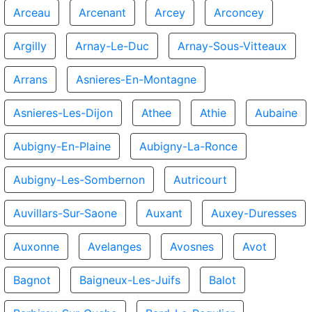
Arceau
Arcenant
Arcey
Arconcey
Argilly
Arnay-Le-Duc
Arnay-Sous-Vitteaux
Arrans
Asnieres-En-Montagne
Asnieres-Les-Dijon
Athee
Athie
Aubaine
Aubigny-En-Plaine
Aubigny-La-Ronce
Aubigny-Les-Sombernon
Autricourt
Auvillars-Sur-Saone
Auxant
Auxey-Duresses
Auxonne
Avelanges
Avosnes
Avot
Bagnot
Baigneux-Les-Juifs
Balot