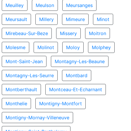
Meuilley
Meulson
Meursanges
Meursault
Millery
Mimeure
Minot
Mirebeau-Sur-Beze
Missery
Moitron
Molesme
Molinot
Moloy
Molphey
Mont-Saint-Jean
Montagny-Les-Beaune
Montagny-Les-Seurre
Montbard
Montberthault
Montceau-Et-Echarnant
Monthelie
Montigny-Montfort
Montigny-Mornay-Villeneuve