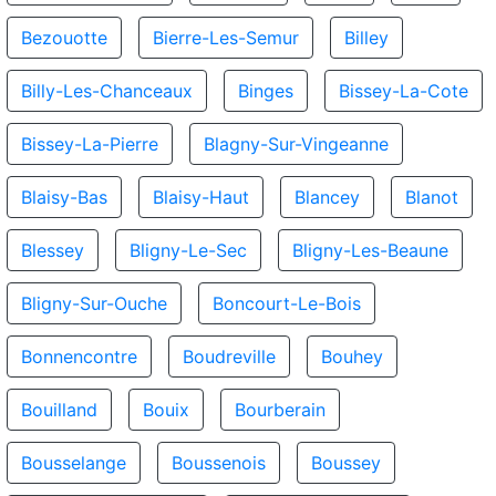
Bezouotte
Bierre-Les-Semur
Billey
Billy-Les-Chanceaux
Binges
Bissey-La-Cote
Bissey-La-Pierre
Blagny-Sur-Vingeanne
Blaisy-Bas
Blaisy-Haut
Blancey
Blanot
Blessey
Bligny-Le-Sec
Bligny-Les-Beaune
Bligny-Sur-Ouche
Boncourt-Le-Bois
Bonnencontre
Boudreville
Bouhey
Bouilland
Bouix
Bourberain
Bousselange
Boussenois
Boussey