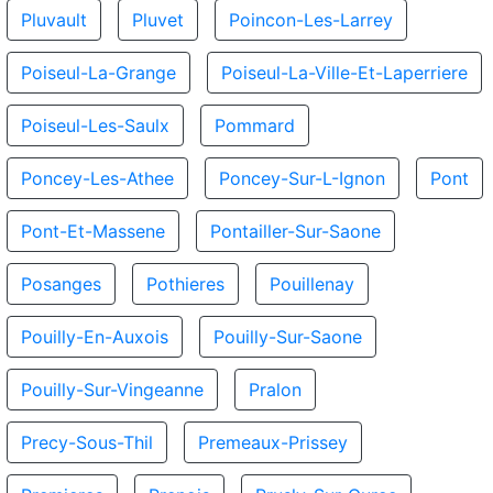
Pluvault
Pluvet
Poincon-Les-Larrey
Poiseul-La-Grange
Poiseul-La-Ville-Et-Laperriere
Poiseul-Les-Saulx
Pommard
Poncey-Les-Athee
Poncey-Sur-L-Ignon
Pont
Pont-Et-Massene
Pontailler-Sur-Saone
Posanges
Pothieres
Pouillenay
Pouilly-En-Auxois
Pouilly-Sur-Saone
Pouilly-Sur-Vingeanne
Pralon
Precy-Sous-Thil
Premeaux-Prissey