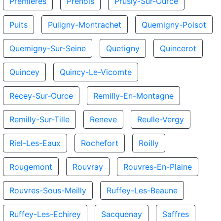
Premieres
Prenois
Prusly-Sur-Ource
Puits
Puligny-Montrachet
Quemigny-Poisot
Quemigny-Sur-Seine
Quetigny
Quincerot
Quincey
Quincy-Le-Vicomte
Recey-Sur-Ource
Remilly-En-Montagne
Remilly-Sur-Tille
Reneve
Reulle-Vergy
Riel-Les-Eaux
Rochefort
Roilly
Rougemont
Rouvray
Rouvres-En-Plaine
Rouvres-Sous-Meilly
Ruffey-Les-Beaune
Ruffey-Les-Echirey
Sacquenay
Saffres