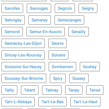
Savolles
Savouges
Segrois
Seigny
Selongey
Semarey
Semezanges
Semond
Semur-En-Auxois
Senailly
Sennecey-Les-Dijon
Seurre
Sincey-Les-Rouvray
Soirans
Soissons-Sur-Nacey
Sombernon
Souhey
Soussey-Sur-Brionne
Spoy
Sussey
Tailly
Talant
Talmay
Tanay
Tarsul
Tart-L-Abbaye
Tart-Le-Bas
Tart-Le-Haut