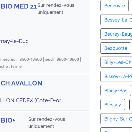
Sur rendez-vous
 BIO MED 21
Beneuvre
uniquement
Bessey-La-
Beurey-Bau
rnay-le-Duc
Bezouotte
 mercredi : 8h00-16h00 | jeudi : 8h00-16h00 |
Billy-Les-C
nche : fermé
Bissey-La-Pi
s CH AVALLON
Blaisy-Bas
ALLON CEDEX (Cote-D-or
Blessey
Bligny-Sur-
Sur rendez-vous
 BIO+
uniquement