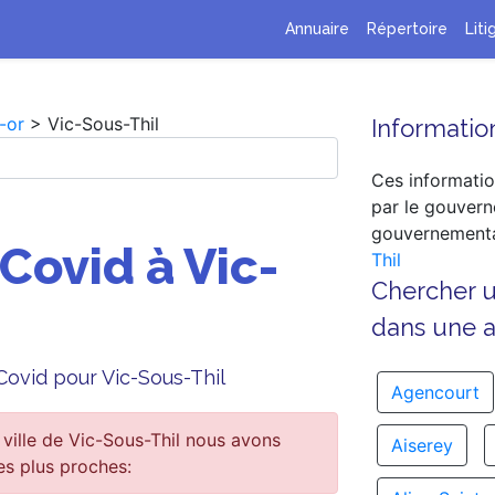
Annuaire
Répertoire
Liti
-or
> Vic-Sous-Thil
Information
Ces informatio
par le gouvern
gouvernementa
 Covid à Vic-
Thil
Chercher 
dans une au
 Covid pour Vic-Sous-Thil
Agencourt
ville de Vic-Sous-Thil nous avons
Aiserey
es plus proches: