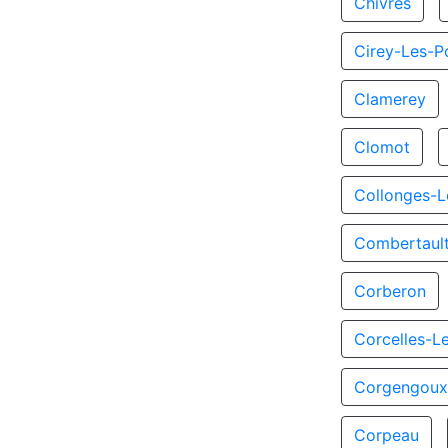
Chivres
Cirey-Les-Po
Clamerey
Clomot
Collonges-L
Combertaul
Corberon
Corcelles-L
Corgengou
Corpeau