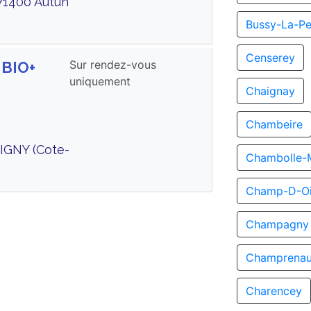
71400 Autun
Bussy-La-Pe
Censerey
Sur rendez-vous
 BIO+
uniquement
Chaignay
Chambeire
IGNY (Cote-
Chambolle-
Champ-D-Oi
Champagny
Champrenau
Charencey