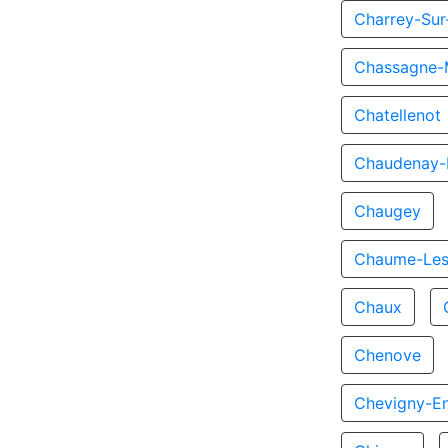
Charrey-Su
Chassagne-
Chatellenot
Chaudenay-L
Chaugey
Chaume-Les
Chaux
Chenove
Chevigny-En