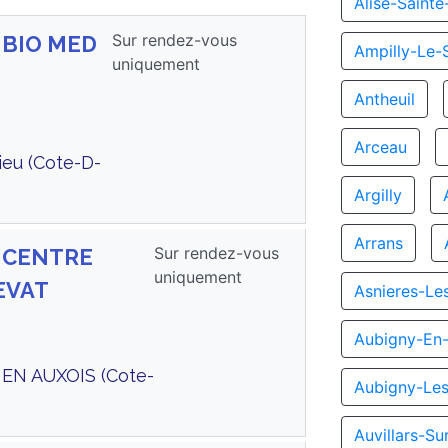
Alise-Sainte
Sur rendez-vous
s BIO MED
Ampilly-Le-
uniquement
Antheuil
Arceau
ieu (Cote-D-
Argilly
Arrans
Sur rendez-vous
s CENTRE
uniquement
EVAT
Asnieres-Le
Aubigny-En-
 EN AUXOIS (Cote-
Aubigny-Le
Auvillars-S