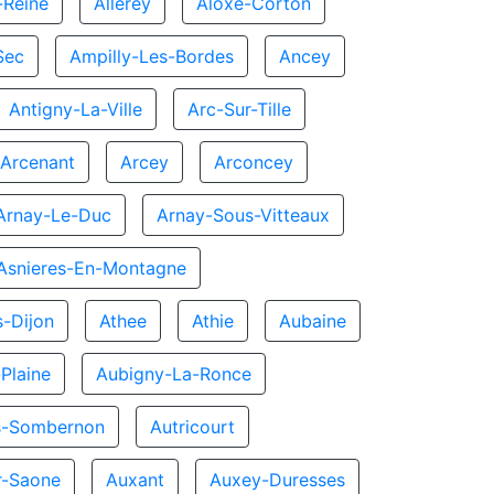
-Reine
Allerey
Aloxe-Corton
Sec
Ampilly-Les-Bordes
Ancey
Antigny-La-Ville
Arc-Sur-Tille
Arcenant
Arcey
Arconcey
Arnay-Le-Duc
Arnay-Sous-Vitteaux
Asnieres-En-Montagne
s-Dijon
Athee
Athie
Aubaine
Plaine
Aubigny-La-Ronce
s-Sombernon
Autricourt
ur-Saone
Auxant
Auxey-Duresses