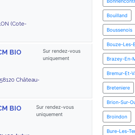
Bonnencont
Bouilland
LON (Cote-
Boussenois
Bouze-Les-
Sur rendez-vous
ACM BIO
uniquement
Brazey-En-
Bremur-Et-V
 58120 Château-
Breteniere
Brion-Sur-O
Sur rendez-vous
ACM BIO
uniquement
Broindon
Bure-Les-Te