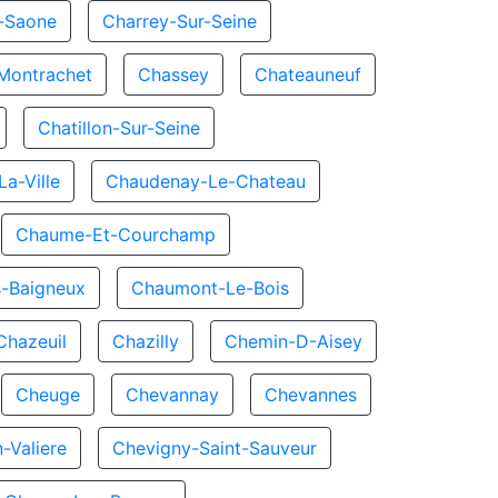
r-Saone
Charrey-Sur-Seine
Montrachet
Chassey
Chateauneuf
Chatillon-Sur-Seine
a-Ville
Chaudenay-Le-Chateau
Chaume-Et-Courchamp
-Baigneux
Chaumont-Le-Bois
Chazeuil
Chazilly
Chemin-D-Aisey
Cheuge
Chevannay
Chevannes
-Valiere
Chevigny-Saint-Sauveur