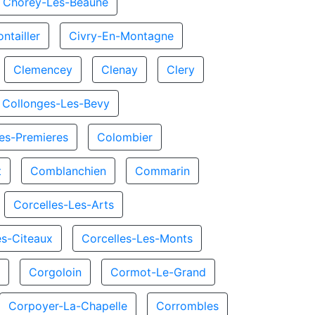
Chorey-Les-Beaune
ntailler
Civry-En-Montagne
Clemencey
Clenay
Clery
Collonges-Les-Bevy
es-Premieres
Colombier
t
Comblanchien
Commarin
Corcelles-Les-Arts
es-Citeaux
Corcelles-Les-Monts
x
Corgoloin
Cormot-Le-Grand
Corpoyer-La-Chapelle
Corrombles