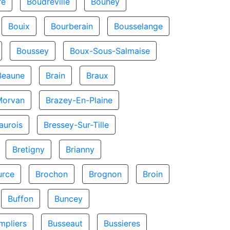
re
Boudreville
Bouhey
Bouix
Bourberain
Bousselange
Boussey
Boux-Sous-Salmaise
Beaune
Brain
Braux
Morvan
Brazey-En-Plaine
aurois
Bressey-Sur-Tille
Bretigny
Brianny
urce
Brochon
Brognon
Broin
Buffon
Buncey
mpliers
Busseaut
Bussieres