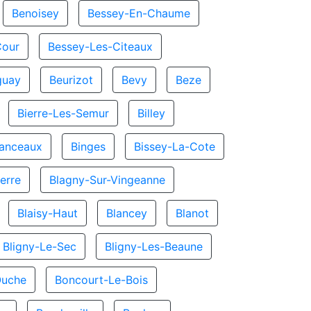
Benoisey
Bessey-En-Chaume
Cour
Bessey-Les-Citeaux
guay
Beurizot
Bevy
Beze
Bierre-Les-Semur
Billey
hanceaux
Binges
Bissey-La-Cote
erre
Blagny-Sur-Vingeanne
Blaisy-Haut
Blancey
Blanot
Bligny-Le-Sec
Bligny-Les-Beaune
Ouche
Boncourt-Le-Bois