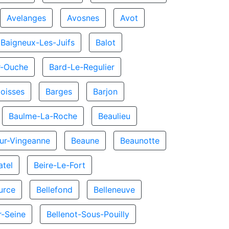
Avelanges
Avosnes
Avot
Baigneux-Les-Juifs
Balot
r-Ouche
Bard-Le-Regulier
oisses
Barges
Barjon
Baulme-La-Roche
Beaulieu
ur-Vingeanne
Beaune
Beaunotte
atel
Beire-Le-Fort
urce
Bellefond
Belleneuve
r-Seine
Bellenot-Sous-Pouilly