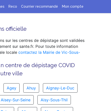
ges
Reco
Courrier recommandé
Mon compte
s officielle
ns sur les centres de dépistage sont validées
ement sur sante.fr. Pour toute information
le locale
contactez la Mairie de Vic-Sous-
un centre de dépistage COVID
tre ville
Agey
Ahuy
Aignay-Le-Duc
Aisey-Sur-Seine
Aisy-Sous-Thil