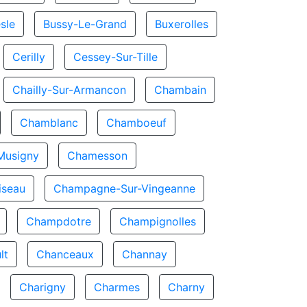
sle
Bussy-Le-Grand
Buxerolles
Cerilly
Cessey-Sur-Tille
Chailly-Sur-Armancon
Chambain
Chamblanc
Chamboeuf
Musigny
Chamesson
seau
Champagne-Sur-Vingeanne
Champdotre
Champignolles
lt
Chanceaux
Channay
Charigny
Charmes
Charny