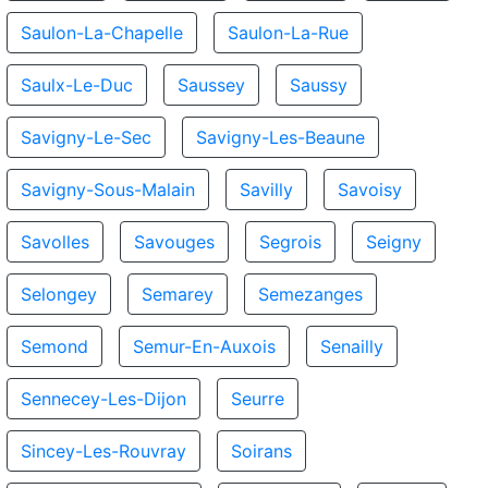
Saulon-La-Chapelle
Saulon-La-Rue
Saulx-Le-Duc
Saussey
Saussy
Savigny-Le-Sec
Savigny-Les-Beaune
Savigny-Sous-Malain
Savilly
Savoisy
Savolles
Savouges
Segrois
Seigny
Selongey
Semarey
Semezanges
Semond
Semur-En-Auxois
Senailly
Sennecey-Les-Dijon
Seurre
Sincey-Les-Rouvray
Soirans