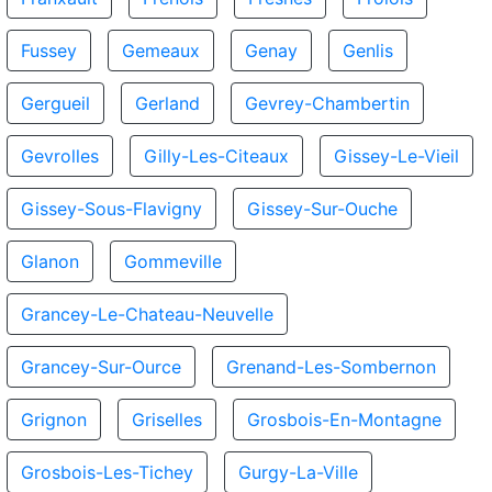
Fussey
Gemeaux
Genay
Genlis
Gergueil
Gerland
Gevrey-Chambertin
Gevrolles
Gilly-Les-Citeaux
Gissey-Le-Vieil
Gissey-Sous-Flavigny
Gissey-Sur-Ouche
Glanon
Gommeville
Grancey-Le-Chateau-Neuvelle
Grancey-Sur-Ource
Grenand-Les-Sombernon
Grignon
Griselles
Grosbois-En-Montagne
Grosbois-Les-Tichey
Gurgy-La-Ville