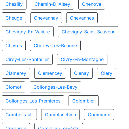
Chazilly
Chemin-D-Aisey
Chenove
Cheuge
Chevannay
Chevannes
Chevigny-En-Valiere
Chevigny-Saint-Sauveur
Chivres
Chorey-Les-Beaune
Cirey-Les-Pontailler
Civry-En-Montagne
Clamerey
Clemencey
Clenay
Clery
Clomot
Collonges-Les-Bevy
Collonges-Les-Premieres
Colombier
Combertault
Comblanchien
Commarin
Corberon
Corcelles-Les-Arts