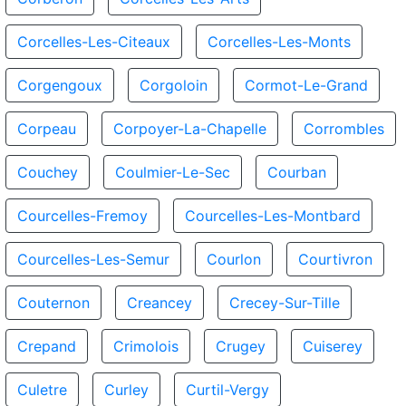
Corcelles-Les-Citeaux
Corcelles-Les-Monts
Corgengoux
Corgoloin
Cormot-Le-Grand
Corpeau
Corpoyer-La-Chapelle
Corrombles
Couchey
Coulmier-Le-Sec
Courban
Courcelles-Fremoy
Courcelles-Les-Montbard
Courcelles-Les-Semur
Courlon
Courtivron
Couternon
Creancey
Crecey-Sur-Tille
Crepand
Crimolois
Crugey
Cuiserey
Culetre
Curley
Curtil-Vergy