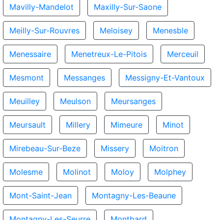
Mavilly-Mandelot
Maxilly-Sur-Saone
Meilly-Sur-Rouvres
Meloisey
Menesble
Menessaire
Menetreux-Le-Pitois
Merceuil
Mesmont
Messanges
Messigny-Et-Vantoux
Meuilley
Meulson
Meursanges
Meursault
Millery
Mimeure
Minot
Mirebeau-Sur-Beze
Missery
Moitron
Molesme
Molinot
Moloy
Molphey
Mont-Saint-Jean
Montagny-Les-Beaune
Montagny-Les-Seurre
Montbard