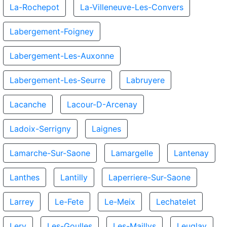
La-Rochepot
La-Villeneuve-Les-Convers
Labergement-Foigney
Labergement-Les-Auxonne
Labergement-Les-Seurre
Labruyere
Lacanche
Lacour-D-Arcenay
Ladoix-Serrigny
Laignes
Lamarche-Sur-Saone
Lamargelle
Lantenay
Lanthes
Lantilly
Laperriere-Sur-Saone
Larrey
Le-Fete
Le-Meix
Lechatelet
Lery
Les-Goulles
Les-Maillys
Leuglay