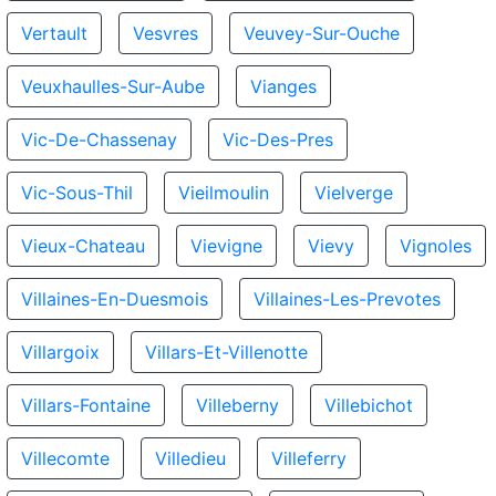
Vertault
Vesvres
Veuvey-Sur-Ouche
Veuxhaulles-Sur-Aube
Vianges
Vic-De-Chassenay
Vic-Des-Pres
Vic-Sous-Thil
Vieilmoulin
Vielverge
Vieux-Chateau
Vievigne
Vievy
Vignoles
Villaines-En-Duesmois
Villaines-Les-Prevotes
Villargoix
Villars-Et-Villenotte
Villars-Fontaine
Villeberny
Villebichot
Villecomte
Villedieu
Villeferry