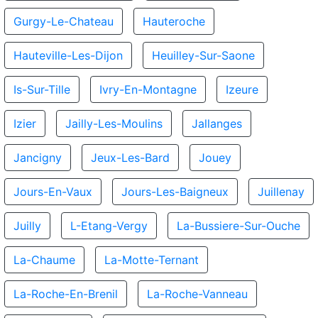
Gurgy-Le-Chateau
Hauteroche
Hauteville-Les-Dijon
Heuilley-Sur-Saone
Is-Sur-Tille
Ivry-En-Montagne
Izeure
Izier
Jailly-Les-Moulins
Jallanges
Jancigny
Jeux-Les-Bard
Jouey
Jours-En-Vaux
Jours-Les-Baigneux
Juillenay
Juilly
L-Etang-Vergy
La-Bussiere-Sur-Ouche
La-Chaume
La-Motte-Ternant
La-Roche-En-Brenil
La-Roche-Vanneau