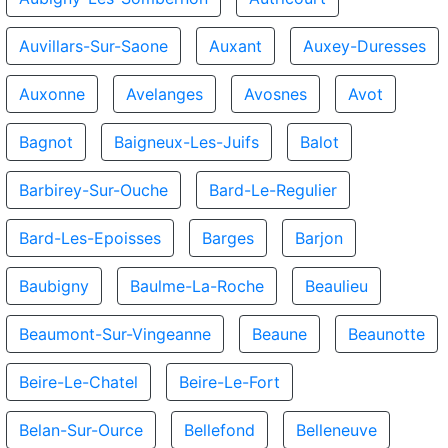
Auvillars-Sur-Saone
Auxant
Auxey-Duresses
Auxonne
Avelanges
Avosnes
Avot
Bagnot
Baigneux-Les-Juifs
Balot
Barbirey-Sur-Ouche
Bard-Le-Regulier
Bard-Les-Epoisses
Barges
Barjon
Baubigny
Baulme-La-Roche
Beaulieu
Beaumont-Sur-Vingeanne
Beaune
Beaunotte
Beire-Le-Chatel
Beire-Le-Fort
Belan-Sur-Ource
Bellefond
Belleneuve