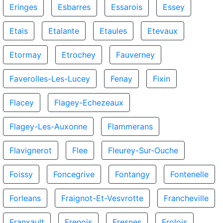
Eringes
Esbarres
Essarois
Essey
Etais
Etalante
Etaules
Etevaux
Etormay
Etrochey
Fauverney
Faverolles-Les-Lucey
Fenay
Fixin
Flacey
Flagey-Echezeaux
Flagey-Les-Auxonne
Flammerans
Flavignerot
Flee
Fleurey-Sur-Ouche
Foissy
Foncegrive
Fontangy
Fontenelle
Forleans
Fraignot-Et-Vesvrotte
Francheville
Franxault
Frenois
Fresnes
Frolois