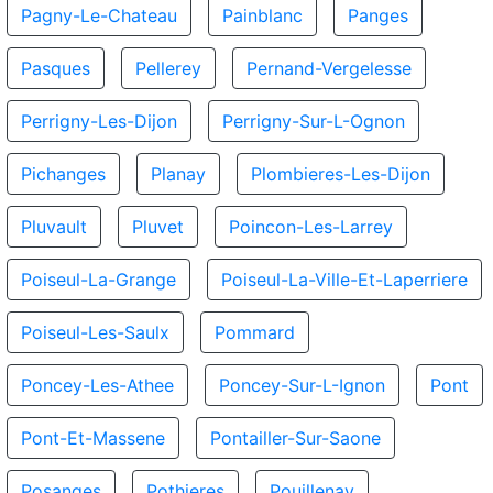
Pagny-Le-Chateau
Painblanc
Panges
Pasques
Pellerey
Pernand-Vergelesse
Perrigny-Les-Dijon
Perrigny-Sur-L-Ognon
Pichanges
Planay
Plombieres-Les-Dijon
Pluvault
Pluvet
Poincon-Les-Larrey
Poiseul-La-Grange
Poiseul-La-Ville-Et-Laperriere
Poiseul-Les-Saulx
Pommard
Poncey-Les-Athee
Poncey-Sur-L-Ignon
Pont
Pont-Et-Massene
Pontailler-Sur-Saone
Posanges
Pothieres
Pouillenay