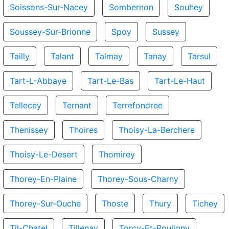
Soissons-Sur-Nacey
Sombernon
Souhey
Soussey-Sur-Brionne
Spoy
Sussey
Tailly
Talant
Talmay
Tanay
Tarsul
Tart-L-Abbaye
Tart-Le-Bas
Tart-Le-Haut
Tellecey
Ternant
Terrefondree
Thenissey
Thoires
Thoisy-La-Berchere
Thoisy-Le-Desert
Thomirey
Thorey-En-Plaine
Thorey-Sous-Charny
Thorey-Sur-Ouche
Thoste
Thury
Tichey
Til-Chatel
Tillenay
Torcy-Et-Pouligny