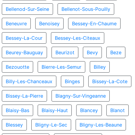
Bellenod-Sur-Seine
Bellenot-Sous-Pouilly
Beneuvre
Benoisey
Bessey-En-Chaume
Bessey-La-Cour
Bessey-Les-Citeaux
Beurey-Bauguay
Beurizot
Bevy
Beze
Bezouotte
Bierre-Les-Semur
Billey
Billy-Les-Chanceaux
Binges
Bissey-La-Cote
Bissey-La-Pierre
Blagny-Sur-Vingeanne
Blaisy-Bas
Blaisy-Haut
Blancey
Blanot
Blessey
Bligny-Le-Sec
Bligny-Les-Beaune