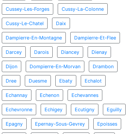
Cussey-Les-Forges
Cussy-La-Colonne
Cussy-Le-Chatel
Daix
Dampierre-En-Montagne
Dampierre-Et-Flee
Darcey
Darois
Diancey
Dienay
Dijon
Dompierre-En-Morvan
Drambon
Dree
Duesme
Ebaty
Echalot
Echannay
Echenon
Echevannes
Echevronne
Echigey
Ecutigny
Eguilly
Epagny
Epernay-Sous-Gevrey
Epoisses