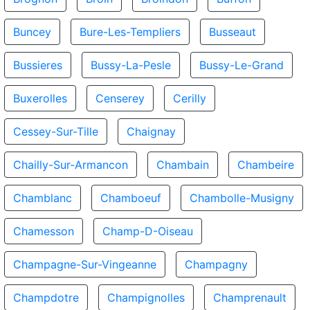
Buncey
Bure-Les-Templiers
Busseaut
Bussieres
Bussy-La-Pesle
Bussy-Le-Grand
Buxerolles
Censerey
Cerilly
Cessey-Sur-Tille
Chaignay
Chailly-Sur-Armancon
Chambain
Chambeire
Chamblanc
Chamboeuf
Chambolle-Musigny
Chamesson
Champ-D-Oiseau
Champagne-Sur-Vingeanne
Champagny
Champdotre
Champignolles
Champrenault