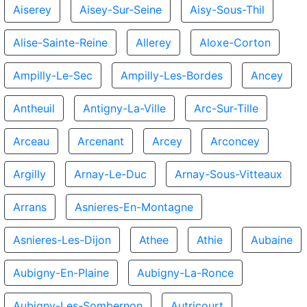
Aiserey
Aisey-Sur-Seine
Aisy-Sous-Thil
Alise-Sainte-Reine
Allerey
Aloxe-Corton
Ampilly-Le-Sec
Ampilly-Les-Bordes
Ancey
Antheuil
Antigny-La-Ville
Arc-Sur-Tille
Arceau
Arcenant
Arcey
Arconcey
Argilly
Arnay-Le-Duc
Arnay-Sous-Vitteaux
Arrans
Asnieres-En-Montagne
Asnieres-Les-Dijon
Athee
Athie
Aubaine
Aubigny-En-Plaine
Aubigny-La-Ronce
Aubigny-Les-Sombernon
Autricourt