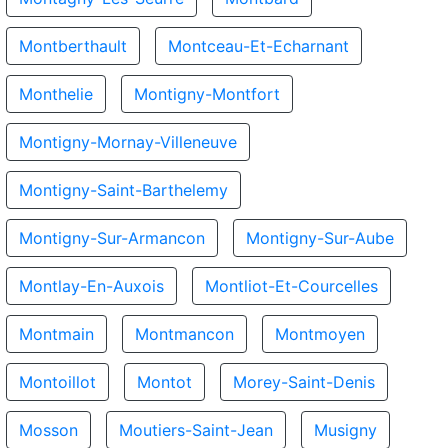
Montberthault
Montceau-Et-Echarnant
Monthelie
Montigny-Montfort
Montigny-Mornay-Villeneuve
Montigny-Saint-Barthelemy
Montigny-Sur-Armancon
Montigny-Sur-Aube
Montlay-En-Auxois
Montliot-Et-Courcelles
Montmain
Montmancon
Montmoyen
Montoillot
Montot
Morey-Saint-Denis
Mosson
Moutiers-Saint-Jean
Musigny