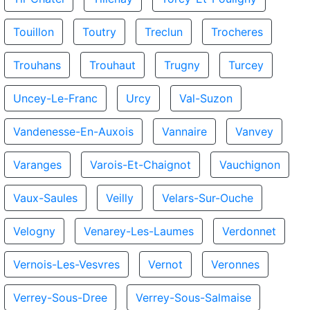
Touillon
Toutry
Treclun
Trocheres
Trouhans
Trouhaut
Trugny
Turcey
Uncey-Le-Franc
Urcy
Val-Suzon
Vandenesse-En-Auxois
Vannaire
Vanvey
Varanges
Varois-Et-Chaignot
Vauchignon
Vaux-Saules
Veilly
Velars-Sur-Ouche
Velogny
Venarey-Les-Laumes
Verdonnet
Vernois-Les-Vesvres
Vernot
Veronnes
Verrey-Sous-Dree
Verrey-Sous-Salmaise