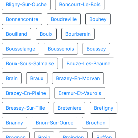
Bligny-Sur-Ouche
Boncourt-Le-Bois
Bonnencontre
Boudreville
Bouhey
Bouilland
Bouix
Bourberain
Bousselange
Boussenois
Boussey
Boux-Sous-Salmaise
Bouze-Les-Beaune
Brain
Braux
Brazey-En-Morvan
Brazey-En-Plaine
Bremur-Et-Vaurois
Bressey-Sur-Tille
Breteniere
Bretigny
Brianny
Brion-Sur-Ource
Brochon
Brognon
Broin
Broindon
Buffon