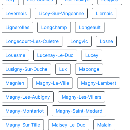
Levernois
Licey-Sur-Vingeanne
Liernais
Lignerolles
Longchamp
Longeault
Longecourt-Les-Culetre
Longvic
Losne
Louesme
Lucenay-Le-Duc
Lucey
Lusigny-Sur-Ouche
Lux
Maconge
Magnien
Magny-La-Ville
Magny-Lambert
Magny-Les-Aubigny
Magny-Les-Villers
Magny-Montarlot
Magny-Saint-Medard
Magny-Sur-Tille
Maisey-Le-Duc
Malain