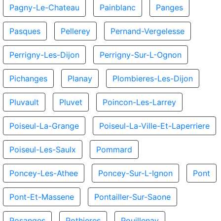
Pagny-Le-Chateau
Painblanc
Panges
Pasques
Pellerey
Pernand-Vergelesse
Perrigny-Les-Dijon
Perrigny-Sur-L-Ognon
Pichanges
Planay
Plombieres-Les-Dijon
Pluvault
Pluvet
Poincon-Les-Larrey
Poiseul-La-Grange
Poiseul-La-Ville-Et-Laperriere
Poiseul-Les-Saulx
Pommard
Poncey-Les-Athee
Poncey-Sur-L-Ignon
Pont
Pont-Et-Massene
Pontailler-Sur-Saone
Posanges
Pothieres
Pouillenay