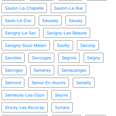
Saulon-La-Chapelle
Saulon-La-Rue
Saulx-Le-Duc
Saussey
Saussy
Savigny-Le-Sec
Savigny-Les-Beaune
Savigny-Sous-Malain
Savilly
Savoisy
Savolles
Savouges
Segrois
Seigny
Selongey
Semarey
Semezanges
Semond
Semur-En-Auxois
Senailly
Sennecey-Les-Dijon
Seurre
Sincey-Les-Rouvray
Soirans