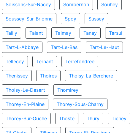
Soissons-Sur-Nacey
Sombernon
Souhey
Soussey-Sur-Brionne
Spoy
Sussey
Tailly
Talant
Talmay
Tanay
Tarsul
Tart-L-Abbaye
Tart-Le-Bas
Tart-Le-Haut
Tellecey
Ternant
Terrefondree
Thenissey
Thoires
Thoisy-La-Berchere
Thoisy-Le-Desert
Thomirey
Thorey-En-Plaine
Thorey-Sous-Charny
Thorey-Sur-Ouche
Thoste
Thury
Tichey
Til-Chatel
Tillenay
Torcy-Et-Pouligny