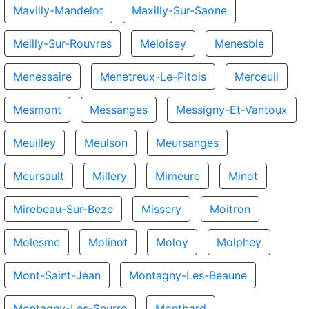
Mavilly-Mandelot
Maxilly-Sur-Saone
Meilly-Sur-Rouvres
Meloisey
Menesble
Menessaire
Menetreux-Le-Pitois
Merceuil
Mesmont
Messanges
Messigny-Et-Vantoux
Meuilley
Meulson
Meursanges
Meursault
Millery
Mimeure
Minot
Mirebeau-Sur-Beze
Missery
Moitron
Molesme
Molinot
Moloy
Molphey
Mont-Saint-Jean
Montagny-Les-Beaune
Montagny-Les-Seurre
Montbard