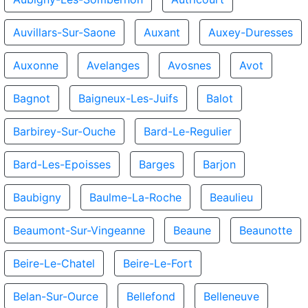
Auvillars-Sur-Saone
Auxant
Auxey-Duresses
Auxonne
Avelanges
Avosnes
Avot
Bagnot
Baigneux-Les-Juifs
Balot
Barbirey-Sur-Ouche
Bard-Le-Regulier
Bard-Les-Epoisses
Barges
Barjon
Baubigny
Baulme-La-Roche
Beaulieu
Beaumont-Sur-Vingeanne
Beaune
Beaunotte
Beire-Le-Chatel
Beire-Le-Fort
Belan-Sur-Ource
Bellefond
Belleneuve