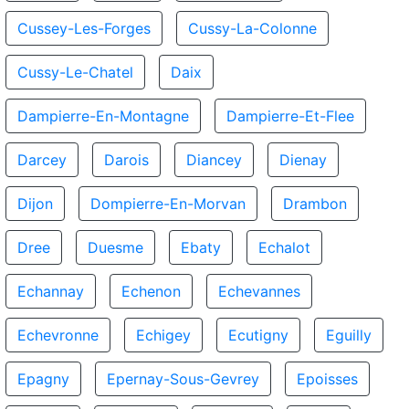
Cussey-Les-Forges
Cussy-La-Colonne
Cussy-Le-Chatel
Daix
Dampierre-En-Montagne
Dampierre-Et-Flee
Darcey
Darois
Diancey
Dienay
Dijon
Dompierre-En-Morvan
Drambon
Dree
Duesme
Ebaty
Echalot
Echannay
Echenon
Echevannes
Echevronne
Echigey
Ecutigny
Eguilly
Epagny
Epernay-Sous-Gevrey
Epoisses