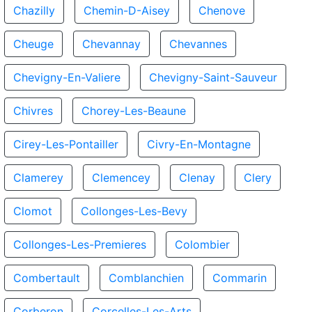
Chazilly
Chemin-D-Aisey
Chenove
Cheuge
Chevannay
Chevannes
Chevigny-En-Valiere
Chevigny-Saint-Sauveur
Chivres
Chorey-Les-Beaune
Cirey-Les-Pontailler
Civry-En-Montagne
Clamerey
Clemencey
Clenay
Clery
Clomot
Collonges-Les-Bevy
Collonges-Les-Premieres
Colombier
Combertault
Comblanchien
Commarin
Corberon
Corcelles-Les-Arts