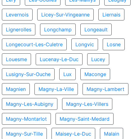
Levernois
Licey-Sur-Vingeanne
Liernais
Lignerolles
Longchamp
Longeault
Longecourt-Les-Culetre
Longvic
Losne
Louesme
Lucenay-Le-Duc
Lucey
Lusigny-Sur-Ouche
Lux
Maconge
Magnien
Magny-La-Ville
Magny-Lambert
Magny-Les-Aubigny
Magny-Les-Villers
Magny-Montarlot
Magny-Saint-Medard
Magny-Sur-Tille
Maisey-Le-Duc
Malain