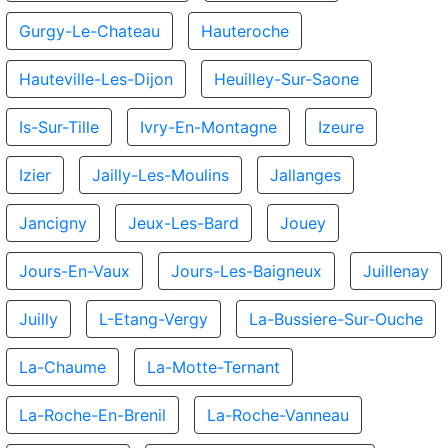
Gurgy-Le-Chateau
Hauteroche
Hauteville-Les-Dijon
Heuilley-Sur-Saone
Is-Sur-Tille
Ivry-En-Montagne
Izeure
Izier
Jailly-Les-Moulins
Jallanges
Jancigny
Jeux-Les-Bard
Jouey
Jours-En-Vaux
Jours-Les-Baigneux
Juillenay
Juilly
L-Etang-Vergy
La-Bussiere-Sur-Ouche
La-Chaume
La-Motte-Ternant
La-Roche-En-Brenil
La-Roche-Vanneau