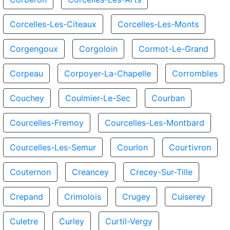
Corcelles-Les-Citeaux
Corcelles-Les-Monts
Corgengoux
Corgoloin
Cormot-Le-Grand
Corpeau
Corpoyer-La-Chapelle
Corrombles
Couchey
Coulmier-Le-Sec
Courban
Courcelles-Fremoy
Courcelles-Les-Montbard
Courcelles-Les-Semur
Courlon
Courtivron
Couternon
Creancey
Crecey-Sur-Tille
Crepand
Crimolois
Crugey
Cuiserey
Culetre
Curley
Curtil-Vergy