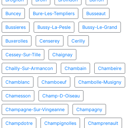
Buncey
Bure-Les-Templiers
Busseaut
Bussieres
Bussy-La-Pesle
Bussy-Le-Grand
Buxerolles
Censerey
Cerilly
Cessey-Sur-Tille
Chaignay
Chailly-Sur-Armancon
Chambain
Chambeire
Chamblanc
Chamboeuf
Chambolle-Musigny
Chamesson
Champ-D-Oiseau
Champagne-Sur-Vingeanne
Champagny
Champdotre
Champignolles
Champrenault