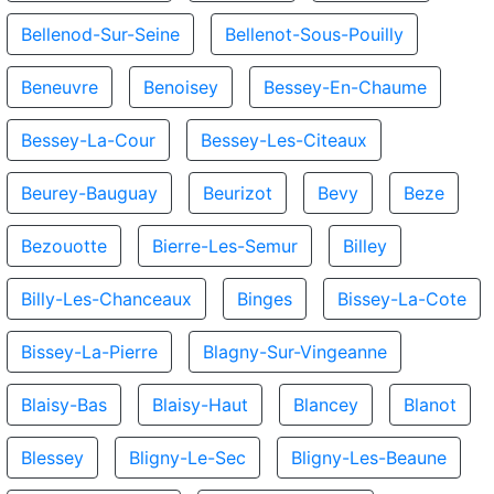
Bellenod-Sur-Seine
Bellenot-Sous-Pouilly
Beneuvre
Benoisey
Bessey-En-Chaume
Bessey-La-Cour
Bessey-Les-Citeaux
Beurey-Bauguay
Beurizot
Bevy
Beze
Bezouotte
Bierre-Les-Semur
Billey
Billy-Les-Chanceaux
Binges
Bissey-La-Cote
Bissey-La-Pierre
Blagny-Sur-Vingeanne
Blaisy-Bas
Blaisy-Haut
Blancey
Blanot
Blessey
Bligny-Le-Sec
Bligny-Les-Beaune