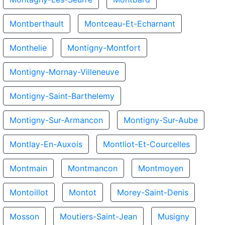
Montberthault
Montceau-Et-Echarnant
Monthelie
Montigny-Montfort
Montigny-Mornay-Villeneuve
Montigny-Saint-Barthelemy
Montigny-Sur-Armancon
Montigny-Sur-Aube
Montlay-En-Auxois
Montliot-Et-Courcelles
Montmain
Montmancon
Montmoyen
Montoillot
Montot
Morey-Saint-Denis
Mosson
Moutiers-Saint-Jean
Musigny