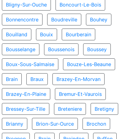
Bligny-Sur-Ouche
Boncourt-Le-Bois
Bonnencontre
Boudreville
Bouhey
Bouilland
Bouix
Bourberain
Bousselange
Boussenois
Boussey
Boux-Sous-Salmaise
Bouze-Les-Beaune
Brain
Braux
Brazey-En-Morvan
Brazey-En-Plaine
Bremur-Et-Vaurois
Bressey-Sur-Tille
Breteniere
Bretigny
Brianny
Brion-Sur-Ource
Brochon
Brognon
Broin
Broindon
Buffon