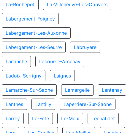
La-Rochepot
La-Villeneuve-Les-Convers
Labergement-Foigney
Labergement-Les-Auxonne
Labergement-Les-Seurre
Labruyere
Lacanche
Lacour-D-Arcenay
Ladoix-Serrigny
Laignes
Lamarche-Sur-Saone
Lamargelle
Lantenay
Lanthes
Lantilly
Laperriere-Sur-Saone
Larrey
Le-Fete
Le-Meix
Lechatelet
Lery
Les-Goulles
Les-Maillys
Leuglay