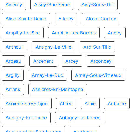
Aiserey
Aisey-Sur-Seine
Aisy-Sous-Thil
Alise-Sainte-Reine
Allerey
Aloxe-Corton
Ampilly-Le-Sec
Ampilly-Les-Bordes
Ancey
Antheuil
Antigny-La-Ville
Arc-Sur-Tille
Arceau
Arcenant
Arcey
Arconcey
Argilly
Arnay-Le-Duc
Arnay-Sous-Vitteaux
Arrans
Asnieres-En-Montagne
Asnieres-Les-Dijon
Athee
Athie
Aubaine
Aubigny-En-Plaine
Aubigny-La-Ronce
Aubigny-Les-Sombernon
Autricourt