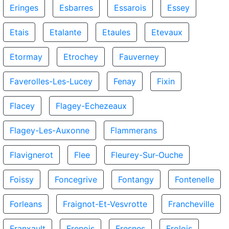
Eringes
Esbarres
Essarois
Essey
Etais
Etalante
Etaules
Etevaux
Etormay
Etrochey
Fauverney
Faverolles-Les-Lucey
Fenay
Fixin
Flacey
Flagey-Echezeaux
Flagey-Les-Auxonne
Flammerans
Flavignerot
Flee
Fleurey-Sur-Ouche
Foissy
Foncegrive
Fontangy
Fontenelle
Forleans
Fraignot-Et-Vesvrotte
Francheville
Franxault
Frenois
Fresnes
Frolois