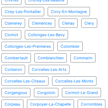
Chivres
Chorey-Les-Beaune
Cirey-Les-Pontailler
Civry-En-Montagne
Clamerey
Clemencey
Clenay
Clery
Clomot
Collonges-Les-Bevy
Collonges-Les-Premieres
Colombier
Combertault
Comblanchien
Commarin
Corberon
Corcelles-Les-Arts
Corcelles-Les-Citeaux
Corcelles-Les-Monts
Corgengoux
Corgoloin
Cormot-Le-Grand
Corpeau
Corpoyer-La-Chapelle
Corrombles