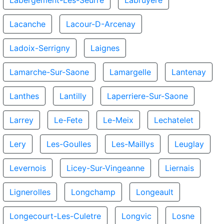
Labergement-Les-Seurre
Labruyere
Lacanche
Lacour-D-Arcenay
Ladoix-Serrigny
Laignes
Lamarche-Sur-Saone
Lamargelle
Lantenay
Lanthes
Lantilly
Laperriere-Sur-Saone
Larrey
Le-Fete
Le-Meix
Lechatelet
Lery
Les-Goulles
Les-Maillys
Leuglay
Levernois
Licey-Sur-Vingeanne
Liernais
Lignerolles
Longchamp
Longeault
Longecourt-Les-Culetre
Longvic
Losne