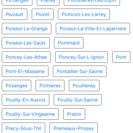
Pichanges
Planay
Plombieres-Les-Dijon
Pluvault
Pluvet
Poincon-Les-Larrey
Poiseul-La-Grange
Poiseul-La-Ville-Et-Laperriere
Poiseul-Les-Saulx
Pommard
Poncey-Les-Athee
Poncey-Sur-L-Ignon
Pont
Pont-Et-Massene
Pontailler-Sur-Saone
Posanges
Pothieres
Pouillenay
Pouilly-En-Auxois
Pouilly-Sur-Saone
Pouilly-Sur-Vingeanne
Pralon
Precy-Sous-Thil
Premeaux-Prissey