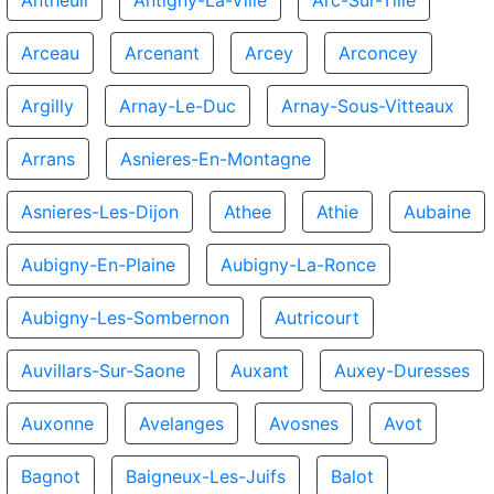
Antheuil
Antigny-La-Ville
Arc-Sur-Tille
Arceau
Arcenant
Arcey
Arconcey
Argilly
Arnay-Le-Duc
Arnay-Sous-Vitteaux
Arrans
Asnieres-En-Montagne
Asnieres-Les-Dijon
Athee
Athie
Aubaine
Aubigny-En-Plaine
Aubigny-La-Ronce
Aubigny-Les-Sombernon
Autricourt
Auvillars-Sur-Saone
Auxant
Auxey-Duresses
Auxonne
Avelanges
Avosnes
Avot
Bagnot
Baigneux-Les-Juifs
Balot