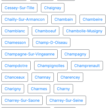
Cessey-Sur-Tille
Chaignay
Chailly-Sur-Armancon
Chambain
Chambeire
Chamblanc
Chamboeuf
Chambolle-Musigny
Chamesson
Champ-D-Oiseau
Champagne-Sur-Vingeanne
Champagny
Champdotre
Champignolles
Champrenault
Chanceaux
Channay
Charencey
Charigny
Charmes
Charny
Charrey-Sur-Saone
Charrey-Sur-Seine