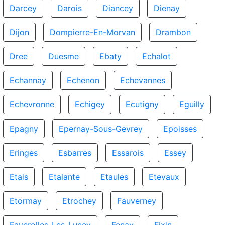
Darcey
Darois
Diancey
Dienay
Dijon
Dompierre-En-Morvan
Drambon
Dree
Duesme
Ebaty
Echalot
Echannay
Echenon
Echevannes
Echevronne
Echigey
Ecutigny
Eguilly
Epagny
Epernay-Sous-Gevrey
Epoisses
Eringes
Esbarres
Essarois
Essey
Etais
Etalante
Etaules
Etevaux
Etormay
Etrochey
Fauverney