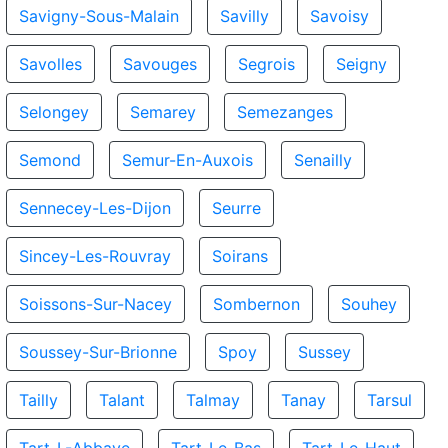
Savigny-Sous-Malain
Savilly
Savoisy
Savolles
Savouges
Segrois
Seigny
Selongey
Semarey
Semezanges
Semond
Semur-En-Auxois
Senailly
Sennecey-Les-Dijon
Seurre
Sincey-Les-Rouvray
Soirans
Soissons-Sur-Nacey
Sombernon
Souhey
Soussey-Sur-Brionne
Spoy
Sussey
Tailly
Talant
Talmay
Tanay
Tarsul