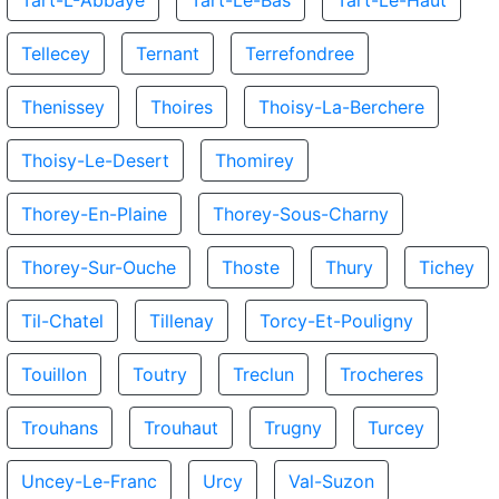
Tart-L-Abbaye
Tart-Le-Bas
Tart-Le-Haut
Tellecey
Ternant
Terrefondree
Thenissey
Thoires
Thoisy-La-Berchere
Thoisy-Le-Desert
Thomirey
Thorey-En-Plaine
Thorey-Sous-Charny
Thorey-Sur-Ouche
Thoste
Thury
Tichey
Til-Chatel
Tillenay
Torcy-Et-Pouligny
Touillon
Toutry
Treclun
Trocheres
Trouhans
Trouhaut
Trugny
Turcey
Uncey-Le-Franc
Urcy
Val-Suzon