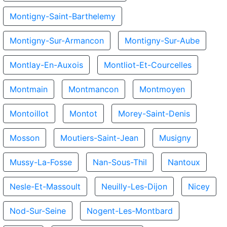
Montigny-Saint-Barthelemy
Montigny-Sur-Armancon
Montigny-Sur-Aube
Montlay-En-Auxois
Montliot-Et-Courcelles
Montmain
Montmancon
Montmoyen
Montoillot
Montot
Morey-Saint-Denis
Mosson
Moutiers-Saint-Jean
Musigny
Mussy-La-Fosse
Nan-Sous-Thil
Nantoux
Nesle-Et-Massoult
Neuilly-Les-Dijon
Nicey
Nod-Sur-Seine
Nogent-Les-Montbard