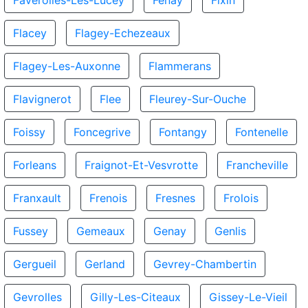
Faverolles-Les-Lucey
Fenay
Fixin
Flacey
Flagey-Echezeaux
Flagey-Les-Auxonne
Flammerans
Flavignerot
Flee
Fleurey-Sur-Ouche
Foissy
Foncegrive
Fontangy
Fontenelle
Forleans
Fraignot-Et-Vesvrotte
Francheville
Franxault
Frenois
Fresnes
Frolois
Fussey
Gemeaux
Genay
Genlis
Gergueil
Gerland
Gevrey-Chambertin
Gevrolles
Gilly-Les-Citeaux
Gissey-Le-Vieil