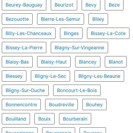
Beurey-Bauguay
Beurizot
Bevy
Beze
Bezouotte
Bierre-Les-Semur
Billey
Billy-Les-Chanceaux
Binges
Bissey-La-Cote
Bissey-La-Pierre
Blagny-Sur-Vingeanne
Blaisy-Bas
Blaisy-Haut
Blancey
Blanot
Blessey
Bligny-Le-Sec
Bligny-Les-Beaune
Bligny-Sur-Ouche
Boncourt-Le-Bois
Bonnencontre
Boudreville
Bouhey
Bouilland
Bouix
Bourberain