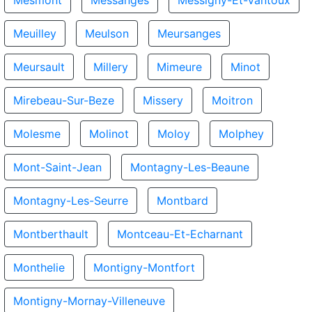
Mesmont
Messanges
Messigny-Et-Vantoux
Meuilley
Meulson
Meursanges
Meursault
Millery
Mimeure
Minot
Mirebeau-Sur-Beze
Missery
Moitron
Molesme
Molinot
Moloy
Molphey
Mont-Saint-Jean
Montagny-Les-Beaune
Montagny-Les-Seurre
Montbard
Montberthault
Montceau-Et-Echarnant
Monthelie
Montigny-Montfort
Montigny-Mornay-Villeneuve