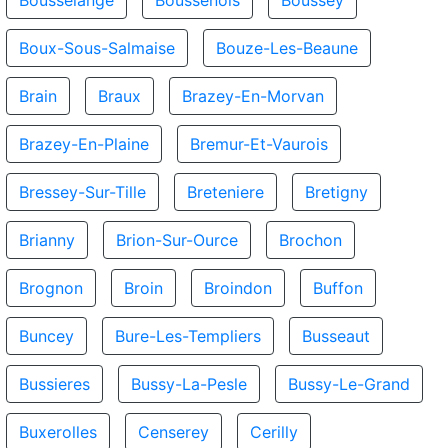
Bousselange
Boussenois
Boussey
Boux-Sous-Salmaise
Bouze-Les-Beaune
Brain
Braux
Brazey-En-Morvan
Brazey-En-Plaine
Bremur-Et-Vaurois
Bressey-Sur-Tille
Breteniere
Bretigny
Brianny
Brion-Sur-Ource
Brochon
Brognon
Broin
Broindon
Buffon
Buncey
Bure-Les-Templiers
Busseaut
Bussieres
Bussy-La-Pesle
Bussy-Le-Grand
Buxerolles
Censerey
Cerilly