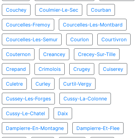
Couchey
Coulmier-Le-Sec
Courban
Courcelles-Fremoy
Courcelles-Les-Montbard
Courcelles-Les-Semur
Courlon
Courtivron
Couternon
Creancey
Crecey-Sur-Tille
Crepand
Crimolois
Crugey
Cuiserey
Culetre
Curley
Curtil-Vergy
Cussey-Les-Forges
Cussy-La-Colonne
Cussy-Le-Chatel
Daix
Dampierre-En-Montagne
Dampierre-Et-Flee