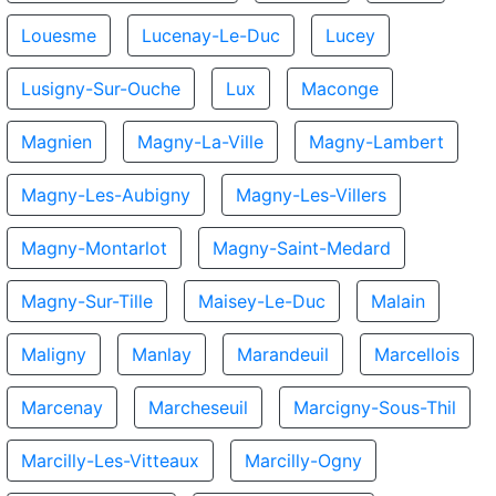
Louesme
Lucenay-Le-Duc
Lucey
Lusigny-Sur-Ouche
Lux
Maconge
Magnien
Magny-La-Ville
Magny-Lambert
Magny-Les-Aubigny
Magny-Les-Villers
Magny-Montarlot
Magny-Saint-Medard
Magny-Sur-Tille
Maisey-Le-Duc
Malain
Maligny
Manlay
Marandeuil
Marcellois
Marcenay
Marcheseuil
Marcigny-Sous-Thil
Marcilly-Les-Vitteaux
Marcilly-Ogny