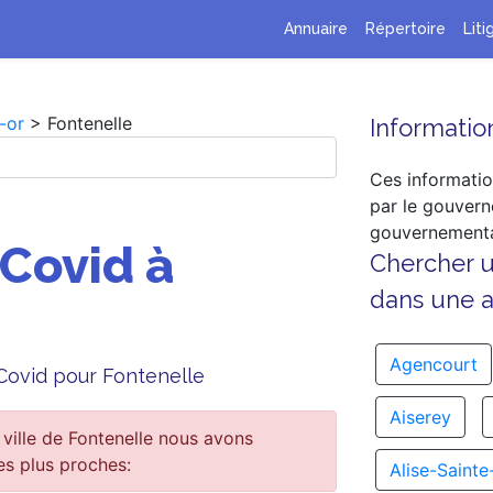
Annuaire
Répertoire
Liti
-or
> Fontenelle
Information
Ces informatio
par le gouvern
gouvernementa
 Covid à
Chercher 
dans une au
Agencourt
 Covid pour Fontenelle
Aiserey
ville de Fontenelle nous avons
es plus proches:
Alise-Sainte