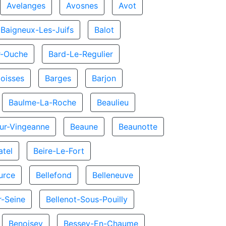
Avelanges
Avosnes
Avot
Baigneux-Les-Juifs
Balot
r-Ouche
Bard-Le-Regulier
oisses
Barges
Barjon
Baulme-La-Roche
Beaulieu
ur-Vingeanne
Beaune
Beaunotte
atel
Beire-Le-Fort
urce
Bellefond
Belleneuve
r-Seine
Bellenot-Sous-Pouilly
Benoisey
Bessey-En-Chaume