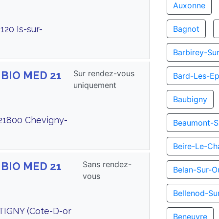
Auxonne
120 Is-sur-
Bagnot
Barbirey-Su
Sur rendez-vous
 BIO MED 21
Bard-Les-Ep
uniquement
Baubigny
 21800 Chevigny-
Beaumont-S
Beire-Le-Ch
Sans rendez-
 BIO MED 21
Belan-Sur-O
vous
Bellenod-Su
TIGNY (Cote-D-or
Beneuvre