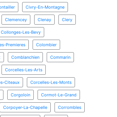
ntailler
Civry-En-Montagne
Clemencey
Clenay
Clery
Collonges-Les-Bevy
es-Premieres
Colombier
t
Comblanchien
Commarin
Corcelles-Les-Arts
es-Citeaux
Corcelles-Les-Monts
x
Corgoloin
Cormot-Le-Grand
Corpoyer-La-Chapelle
Corrombles