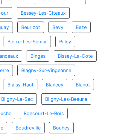
Cour
Bessey-Les-Citeaux
guay
Beurizot
Bevy
Beze
Bierre-Les-Semur
Billey
hanceaux
Binges
Bissey-La-Cote
erre
Blagny-Sur-Vingeanne
Blaisy-Haut
Blancey
Blanot
Bligny-Le-Sec
Bligny-Les-Beaune
Ouche
Boncourt-Le-Bois
re
Boudreville
Bouhey