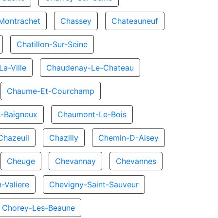
Montrachet
Chassey
Chateauneuf
Chatillon-Sur-Seine
a-Ville
Chaudenay-Le-Chateau
Chaume-Et-Courchamp
-Baigneux
Chaumont-Le-Bois
Chazeuil
Chazilly
Chemin-D-Aisey
Cheuge
Chevannay
Chevannes
-Valiere
Chevigny-Saint-Sauveur
Chorey-Les-Beaune