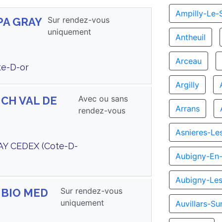
Ampilly-Le-
Sur rendez-vous
LPA GRAY
uniquement
Antheuil
Arceau
te-D-or
Argilly
Avec ou sans
 CH VAL DE
Arrans
rendez-vous
Asnieres-Le
AY CEDEX (Cote-D-
Aubigny-En-
Aubigny-Le
Sur rendez-vous
s BIO MED
uniquement
Auvillars-S