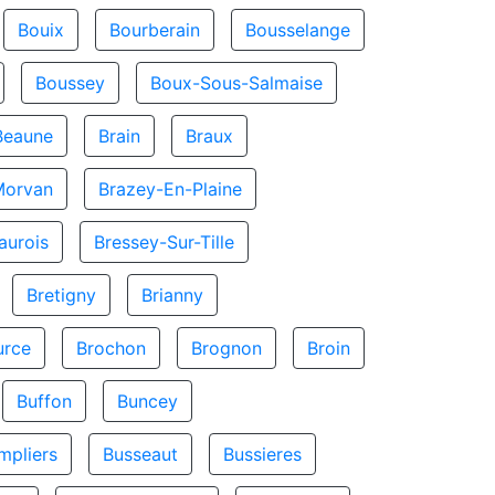
Bouix
Bourberain
Bousselange
Boussey
Boux-Sous-Salmaise
Beaune
Brain
Braux
Morvan
Brazey-En-Plaine
aurois
Bressey-Sur-Tille
Bretigny
Brianny
urce
Brochon
Brognon
Broin
Buffon
Buncey
mpliers
Busseaut
Bussieres