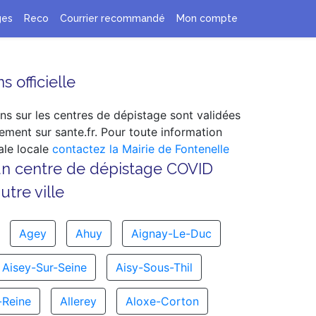
ges
Reco
Courrier recommandé
Mon compte
s officielle
ns sur les centres de dépistage sont validées
ement sur sante.fr. Pour toute information
le locale
contactez la Mairie de Fontenelle
un centre de dépistage COVID
tre ville
Agey
Ahuy
Aignay-Le-Duc
Aisey-Sur-Seine
Aisy-Sous-Thil
-Reine
Allerey
Aloxe-Corton