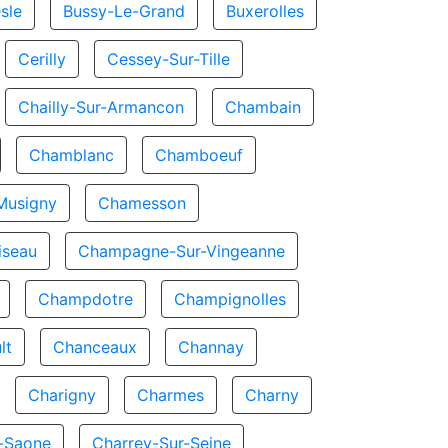
sle
Bussy-Le-Grand
Buxerolles
Cerilly
Cessey-Sur-Tille
Chailly-Sur-Armancon
Chambain
Chamblanc
Chamboeuf
Musigny
Chamesson
seau
Champagne-Sur-Vingeanne
Champdotre
Champignolles
lt
Chanceaux
Channay
Charigny
Charmes
Charny
r-Saone
Charrey-Sur-Seine