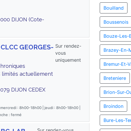
Bouilland
000 DIJON (Cote-
Boussenois
Bouze-Les-
Sur rendez-
us CLCC GEORGES-
Brazey-En-
vous
uniquement
Bremur-Et-V
chroniques
 limités actuellement
Breteniere
1079 DIJON CEDEX
Brion-Sur-O
Broindon
 mercredi : 8h00-18h00 | jeudi : 8h00-18h00 |
nche : fermé
Bure-Les-Te
Sur rendez-vous