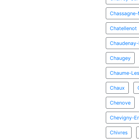
Chassagne-
Chatellenot
Chaudenay-L
Chaugey
Chaume-Les
Chaux
Chenove
Chevigny-En
Chivres