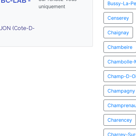
 BC-LAB -
Bussy-La-Pe
uniquement
Censerey
JON (Cote-D-
Chaignay
Chambeire
Chambolle-
Champ-D-Oi
Champagny
Champrenau
Charencey
Charrey-Su