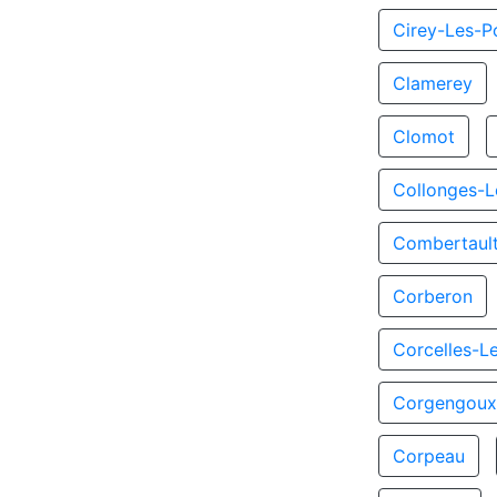
Cirey-Les-Po
Clamerey
Clomot
Collonges-L
Combertaul
Corberon
Corcelles-L
Corgengou
Corpeau