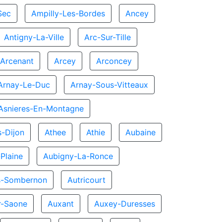
Sec
Ampilly-Les-Bordes
Ancey
Antigny-La-Ville
Arc-Sur-Tille
Arcenant
Arcey
Arconcey
Arnay-Le-Duc
Arnay-Sous-Vitteaux
Asnieres-En-Montagne
s-Dijon
Athee
Athie
Aubaine
Plaine
Aubigny-La-Ronce
s-Sombernon
Autricourt
ur-Saone
Auxant
Auxey-Duresses