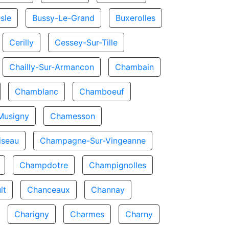
sle
Bussy-Le-Grand
Buxerolles
Cerilly
Cessey-Sur-Tille
Chailly-Sur-Armancon
Chambain
Chamblanc
Chamboeuf
Musigny
Chamesson
seau
Champagne-Sur-Vingeanne
Champdotre
Champignolles
lt
Chanceaux
Channay
Charigny
Charmes
Charny