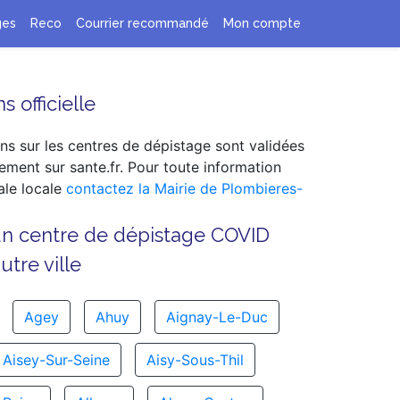
ges
Reco
Courrier recommandé
Mon compte
s officielle
ns sur les centres de dépistage sont validées
ement sur sante.fr. Pour toute information
le locale
contactez la Mairie de Plombieres-
un centre de dépistage COVID
tre ville
Agey
Ahuy
Aignay-Le-Duc
Aisey-Sur-Seine
Aisy-Sous-Thil