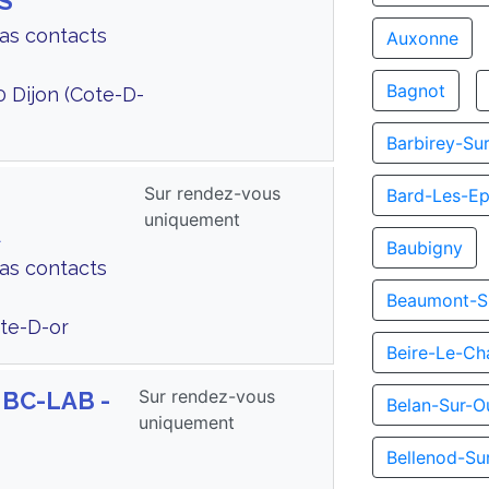
S
Cas contacts
Auxonne
Bagnot
0 Dijon (Cote-D-
Barbirey-Su
Sur rendez-vous
Bard-Les-Ep
uniquement
A
Baubigny
Cas contacts
Beaumont-S
te-D-or
Beire-Le-Ch
Sur rendez-vous
 BC-LAB -
Belan-Sur-O
uniquement
Bellenod-Su