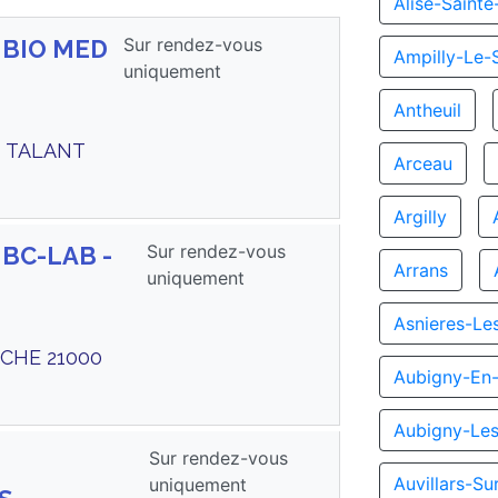
Alise-Sainte
Sur rendez-vous
s BIO MED
Ampilly-Le-
uniquement
Antheuil
0 TALANT
Arceau
Argilly
Sur rendez-vous
 BC-LAB -
Arrans
uniquement
Asnieres-Le
UCHE 21000
Aubigny-En-
Aubigny-Le
Sur rendez-vous
Auvillars-S
uniquement