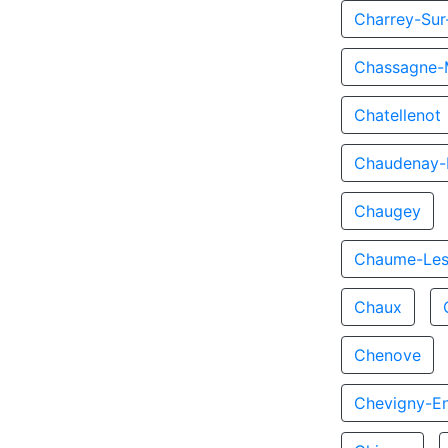
Charrey-Su
Chassagne-
Chatellenot
Chaudenay-L
Chaugey
Chaume-Les
Chaux
Chenove
Chevigny-En