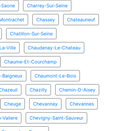
r-Saone
Charrey-Sur-Seine
Montrachet
Chassey
Chateauneuf
Chatillon-Sur-Seine
a-Ville
Chaudenay-Le-Chateau
Chaume-Et-Courchamp
-Baigneux
Chaumont-Le-Bois
Chazeuil
Chazilly
Chemin-D-Aisey
Cheuge
Chevannay
Chevannes
-Valiere
Chevigny-Saint-Sauveur