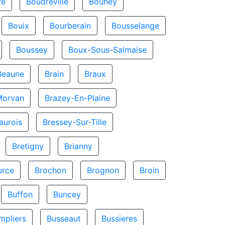
re
Boudreville
Bouhey
Bouix
Bourberain
Bousselange
Boussey
Boux-Sous-Salmaise
Beaune
Brain
Braux
Morvan
Brazey-En-Plaine
aurois
Bressey-Sur-Tille
Bretigny
Brianny
urce
Brochon
Brognon
Broin
Buffon
Buncey
mpliers
Busseaut
Bussieres