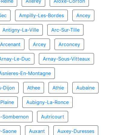
-Reine
Allerey
Aloxe-Corton
Sec
Ampilly-Les-Bordes
Ancey
Antigny-La-Ville
Arc-Sur-Tille
Arcenant
Arcey
Arconcey
Arnay-Le-Duc
Arnay-Sous-Vitteaux
Asnieres-En-Montagne
s-Dijon
Athee
Athie
Aubaine
Plaine
Aubigny-La-Ronce
s-Sombernon
Autricourt
ur-Saone
Auxant
Auxey-Duresses