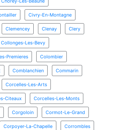
Chorey-Les-Beaune
ntailler
Civry-En-Montagne
Clemencey
Clenay
Clery
Collonges-Les-Bevy
es-Premieres
Colombier
t
Comblanchien
Commarin
Corcelles-Les-Arts
es-Citeaux
Corcelles-Les-Monts
x
Corgoloin
Cormot-Le-Grand
Corpoyer-La-Chapelle
Corrombles