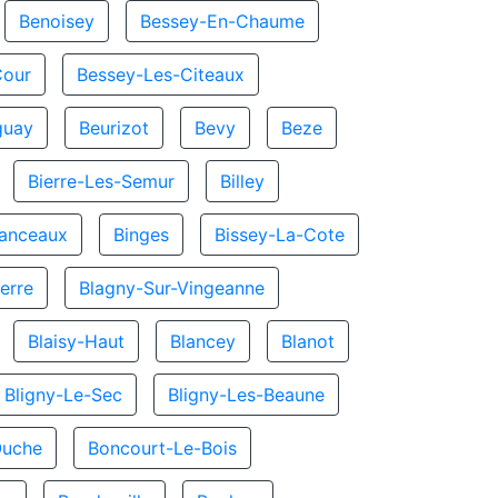
Benoisey
Bessey-En-Chaume
Cour
Bessey-Les-Citeaux
guay
Beurizot
Bevy
Beze
Bierre-Les-Semur
Billey
hanceaux
Binges
Bissey-La-Cote
erre
Blagny-Sur-Vingeanne
Blaisy-Haut
Blancey
Blanot
Bligny-Le-Sec
Bligny-Les-Beaune
Ouche
Boncourt-Le-Bois