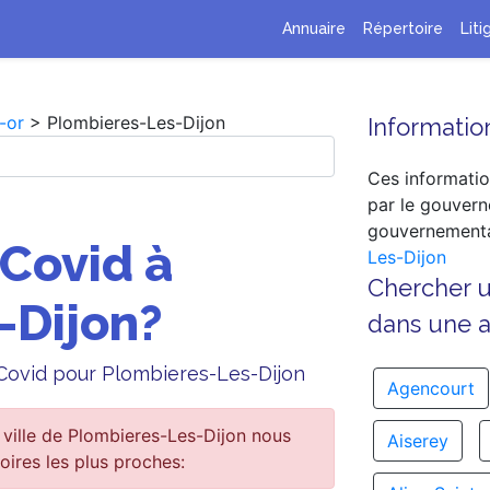
Annuaire
Répertoire
Liti
-or
> Plombieres-Les-Dijon
Information
Ces informatio
par le gouvern
gouvernementa
 Covid à
Les-Dijon
Chercher 
-Dijon?
dans une au
e Covid pour Plombieres-Les-Dijon
Agencourt
ville de Plombieres-Les-Dijon nous
Aiserey
oires les plus proches: