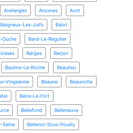
Avelanges
Avosnes
Avot
Baigneux-Les-Juifs
Balot
r-Ouche
Bard-Le-Regulier
oisses
Barges
Barjon
Baulme-La-Roche
Beaulieu
ur-Vingeanne
Beaune
Beaunotte
atel
Beire-Le-Fort
urce
Bellefond
Belleneuve
r-Seine
Bellenot-Sous-Pouilly