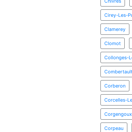
Chivres
Cirey-Les-Po
Clamerey
Clomot
Collonges-L
Combertaul
Corberon
Corcelles-L
Corgengou
Corpeau