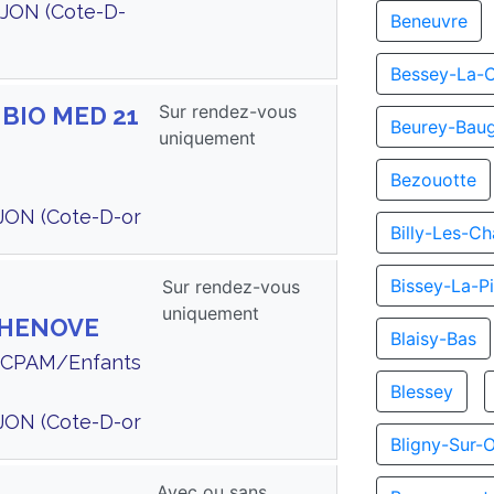
JON (Cote-D-
Beneuvre
Bessey-La-
Sur rendez-vous
 BIO MED 21
Beurey-Bau
uniquement
Bezouotte
JON (Cote-D-or
Billy-Les-C
Bissey-La-Pi
Sur rendez-vous
uniquement
CHENOVE
Blaisy-Bas
te CPAM/Enfants
Blessey
JON (Cote-D-or
Bligny-Sur-
Avec ou sans