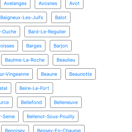
Avelanges
Avosnes
Avot
Baigneux-Les-Juifs
Balot
r-Ouche
Bard-Le-Regulier
oisses
Barges
Barjon
Baulme-La-Roche
Beaulieu
ur-Vingeanne
Beaune
Beaunotte
atel
Beire-Le-Fort
urce
Bellefond
Belleneuve
r-Seine
Bellenot-Sous-Pouilly
Benoisey
Bessey-En-Chaume