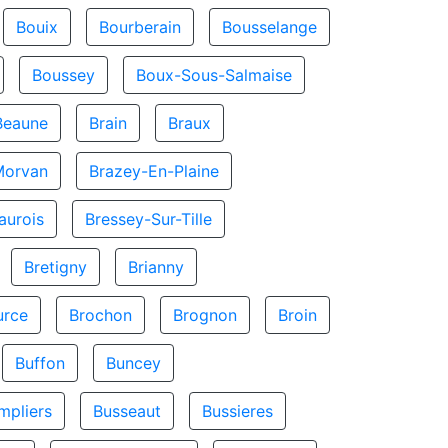
Bouix
Bourberain
Bousselange
Boussey
Boux-Sous-Salmaise
Beaune
Brain
Braux
Morvan
Brazey-En-Plaine
aurois
Bressey-Sur-Tille
Bretigny
Brianny
urce
Brochon
Brognon
Broin
Buffon
Buncey
mpliers
Busseaut
Bussieres