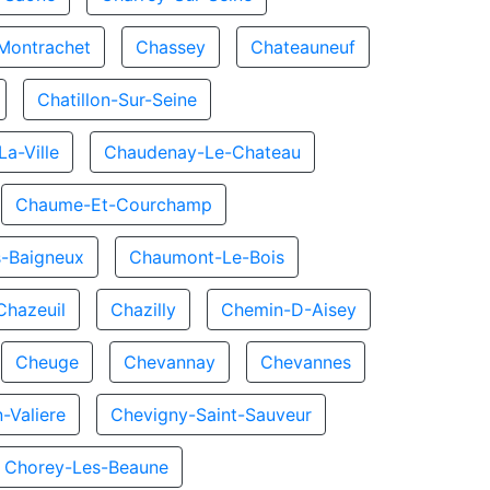
Montrachet
Chassey
Chateauneuf
Chatillon-Sur-Seine
a-Ville
Chaudenay-Le-Chateau
Chaume-Et-Courchamp
-Baigneux
Chaumont-Le-Bois
Chazeuil
Chazilly
Chemin-D-Aisey
Cheuge
Chevannay
Chevannes
-Valiere
Chevigny-Saint-Sauveur
Chorey-Les-Beaune