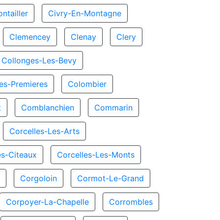
ntailler
Civry-En-Montagne
Clemencey
Clenay
Clery
Collonges-Les-Bevy
es-Premieres
Colombier
t
Comblanchien
Commarin
Corcelles-Les-Arts
es-Citeaux
Corcelles-Les-Monts
x
Corgoloin
Cormot-Le-Grand
Corpoyer-La-Chapelle
Corrombles