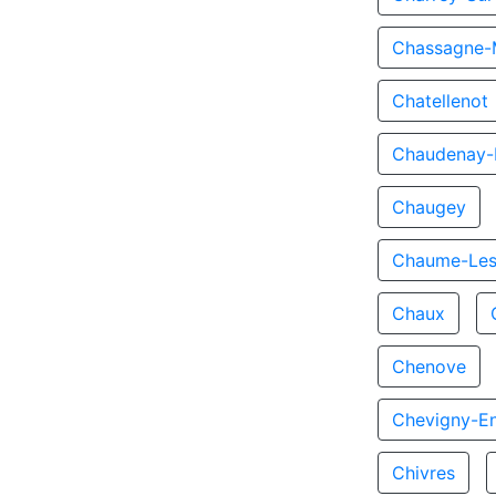
Chassagne-
Chatellenot
Chaudenay-L
Chaugey
Chaume-Les
Chaux
Chenove
Chevigny-En
Chivres