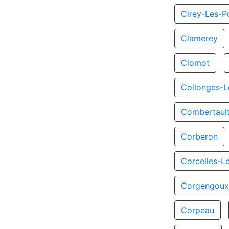
Cirey-Les-Po
Clamerey
Clomot
Collonges-L
Combertaul
Corberon
Corcelles-L
Corgengou
Corpeau