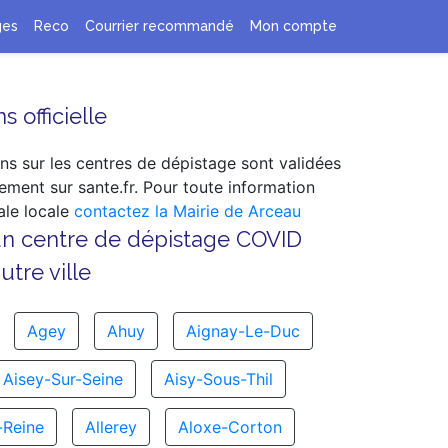
ges
Reco
Courrier recommandé
Mon compte
s officielle
ns sur les centres de dépistage sont validées
ement sur sante.fr. Pour toute information
le locale
contactez la Mairie de Arceau
un centre de dépistage COVID
tre ville
Agey
Ahuy
Aignay-Le-Duc
Aisey-Sur-Seine
Aisy-Sous-Thil
-Reine
Allerey
Aloxe-Corton