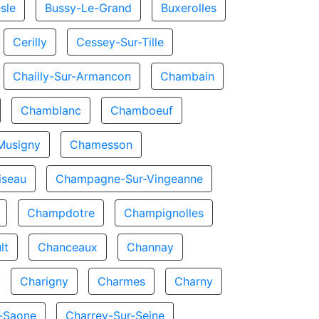
sle
Bussy-Le-Grand
Buxerolles
Cerilly
Cessey-Sur-Tille
Chailly-Sur-Armancon
Chambain
Chamblanc
Chamboeuf
Musigny
Chamesson
seau
Champagne-Sur-Vingeanne
Champdotre
Champignolles
lt
Chanceaux
Channay
Charigny
Charmes
Charny
r-Saone
Charrey-Sur-Seine