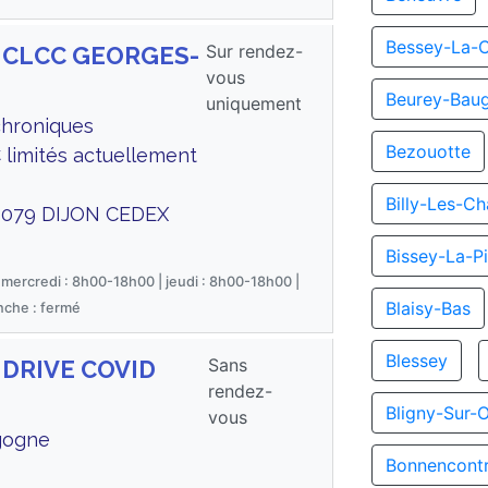
Bessey-La-
Sur rendez-
us CLCC GEORGES-
vous
Beurey-Bau
uniquement
chroniques
Bezouotte
 limités actuellement
Billy-Les-C
1079 DIJON CEDEX
Bissey-La-Pi
 mercredi : 8h00-18h00 | jeudi : 8h00-18h00 |
Blaisy-Bas
nche : fermé
Blessey
Sans
s DRIVE COVID
rendez-
Bligny-Sur-
vous
gogne
Bonnencont