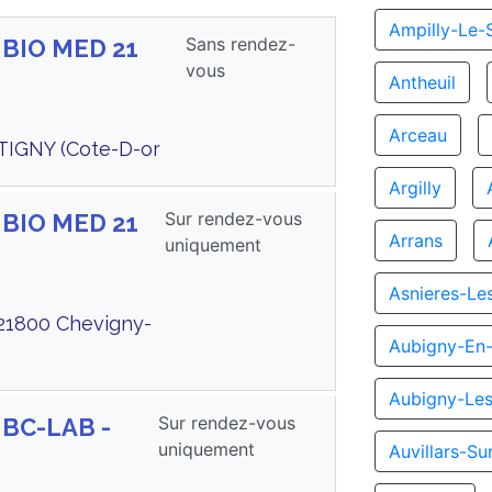
Ampilly-Le-
Sans rendez-
 BIO MED 21
vous
Antheuil
Arceau
TIGNY (Cote-D-or
Argilly
Sur rendez-vous
 BIO MED 21
Arrans
uniquement
Asnieres-Le
 21800 Chevigny-
Aubigny-En-
Aubigny-Le
Sur rendez-vous
 BC-LAB -
uniquement
Auvillars-S