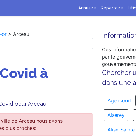
Annuaire
Répertoire
Liti
-or
> Arceau
Information
Ces informatio
par le gouvern
gouvernementa
 Covid à
Chercher 
dans une au
Agencourt
 Covid pour Arceau
Aiserey
 ville de Arceau nous avons
es plus proches:
Alise-Sainte