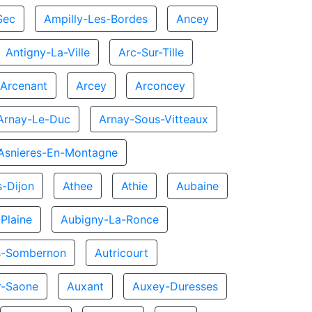
Sec
Ampilly-Les-Bordes
Ancey
Antigny-La-Ville
Arc-Sur-Tille
Arcenant
Arcey
Arconcey
Arnay-Le-Duc
Arnay-Sous-Vitteaux
Asnieres-En-Montagne
s-Dijon
Athee
Athie
Aubaine
Plaine
Aubigny-La-Ronce
s-Sombernon
Autricourt
ur-Saone
Auxant
Auxey-Duresses