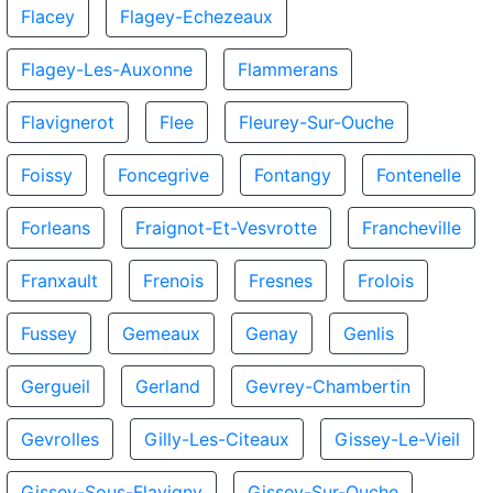
Flacey
Flagey-Echezeaux
Flagey-Les-Auxonne
Flammerans
Flavignerot
Flee
Fleurey-Sur-Ouche
Foissy
Foncegrive
Fontangy
Fontenelle
Forleans
Fraignot-Et-Vesvrotte
Francheville
Franxault
Frenois
Fresnes
Frolois
Fussey
Gemeaux
Genay
Genlis
Gergueil
Gerland
Gevrey-Chambertin
Gevrolles
Gilly-Les-Citeaux
Gissey-Le-Vieil
Gissey-Sous-Flavigny
Gissey-Sur-Ouche