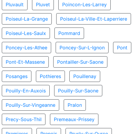
Pluvault
Pluvet
Poincon-Les-Larrey
Poiseul-La-Grange
Poiseul-La-Ville-Et-Laperriere
Poiseul-Les-Saulx
Pommard
Poncey-Les-Athee
Poncey-Sur-L-Ignon
Pont
Pont-Et-Massene
Pontailler-Sur-Saone
Posanges
Pothieres
Pouillenay
Pouilly-En-Auxois
Pouilly-Sur-Saone
Pouilly-Sur-Vingeanne
Pralon
Precy-Sous-Thil
Premeaux-Prissey
Premieres
Prenois
Prusly-Sur-Ource