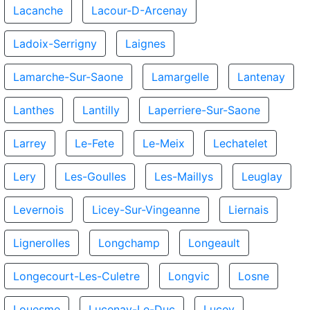
Lacanche
Lacour-D-Arcenay
Ladoix-Serrigny
Laignes
Lamarche-Sur-Saone
Lamargelle
Lantenay
Lanthes
Lantilly
Laperriere-Sur-Saone
Larrey
Le-Fete
Le-Meix
Lechatelet
Lery
Les-Goulles
Les-Maillys
Leuglay
Levernois
Licey-Sur-Vingeanne
Liernais
Lignerolles
Longchamp
Longeault
Longecourt-Les-Culetre
Longvic
Losne
Louesme
Lucenay-Le-Duc
Lucey