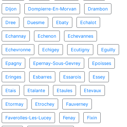
Dijon
Dompierre-En-Morvan
Drambon
Dree
Duesme
Ebaty
Echalot
Echannay
Echenon
Echevannes
Echevronne
Echigey
Ecutigny
Eguilly
Epagny
Epernay-Sous-Gevrey
Epoisses
Eringes
Esbarres
Essarois
Essey
Etais
Etalante
Etaules
Etevaux
Etormay
Etrochey
Fauverney
Faverolles-Les-Lucey
Fenay
Fixin