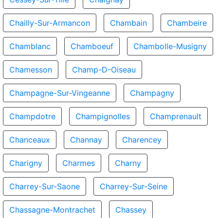
Chailly-Sur-Armancon
Chambain
Chambeire
Chamblanc
Chamboeuf
Chambolle-Musigny
Chamesson
Champ-D-Oiseau
Champagne-Sur-Vingeanne
Champagny
Champdotre
Champignolles
Champrenault
Chanceaux
Channay
Charencey
Charigny
Charmes
Charny
Charrey-Sur-Saone
Charrey-Sur-Seine
Chassagne-Montrachet
Chassey