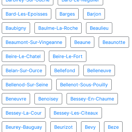
Bard-Les-Epoisses
Barges
Barjon
Baubigny
Baulme-La-Roche
Beaulieu
Beaumont-Sur-Vingeanne
Beaune
Beaunotte
Beire-Le-Chatel
Beire-Le-Fort
Belan-Sur-Ource
Bellefond
Belleneuve
Bellenod-Sur-Seine
Bellenot-Sous-Pouilly
Beneuvre
Benoisey
Bessey-En-Chaume
Bessey-La-Cour
Bessey-Les-Citeaux
Beurey-Bauguay
Beurizot
Bevy
Beze