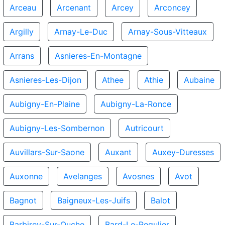
Arceau
Arcenant
Arcey
Arconcey
Argilly
Arnay-Le-Duc
Arnay-Sous-Vitteaux
Arrans
Asnieres-En-Montagne
Asnieres-Les-Dijon
Athee
Athie
Aubaine
Aubigny-En-Plaine
Aubigny-La-Ronce
Aubigny-Les-Sombernon
Autricourt
Auvillars-Sur-Saone
Auxant
Auxey-Duresses
Auxonne
Avelanges
Avosnes
Avot
Bagnot
Baigneux-Les-Juifs
Balot
Barbirey-Sur-Ouche
Bard-Le-Regulier