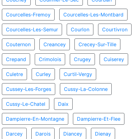
Courcelles-Fremoy
Courcelles-Les-Montbard
Courcelles-Les-Semur
Courlon
Courtivron
Couternon
Creancey
Crecey-Sur-Tille
Crepand
Crimolois
Crugey
Cuiserey
Culetre
Curley
Curtil-Vergy
Cussey-Les-Forges
Cussy-La-Colonne
Cussy-Le-Chatel
Daix
Dampierre-En-Montagne
Dampierre-Et-Flee
Darcey
Darois
Diancey
Dienay