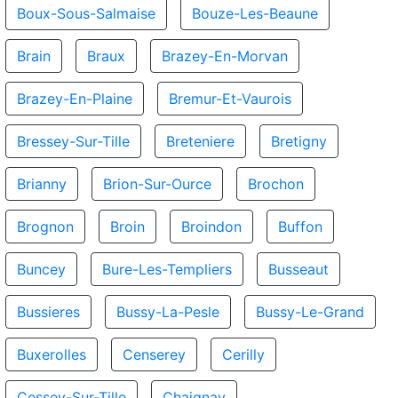
Boux-Sous-Salmaise
Bouze-Les-Beaune
Brain
Braux
Brazey-En-Morvan
Brazey-En-Plaine
Bremur-Et-Vaurois
Bressey-Sur-Tille
Breteniere
Bretigny
Brianny
Brion-Sur-Ource
Brochon
Brognon
Broin
Broindon
Buffon
Buncey
Bure-Les-Templiers
Busseaut
Bussieres
Bussy-La-Pesle
Bussy-Le-Grand
Buxerolles
Censerey
Cerilly
Cessey-Sur-Tille
Chaignay