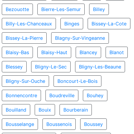
Bezouotte
Bierre-Les-Semur
Billey
Billy-Les-Chanceaux
Binges
Bissey-La-Cote
Bissey-La-Pierre
Blagny-Sur-Vingeanne
Blaisy-Bas
Blaisy-Haut
Blancey
Blanot
Blessey
Bligny-Le-Sec
Bligny-Les-Beaune
Bligny-Sur-Ouche
Boncourt-Le-Bois
Bonnencontre
Boudreville
Bouhey
Bouilland
Bouix
Bourberain
Bousselange
Boussenois
Boussey