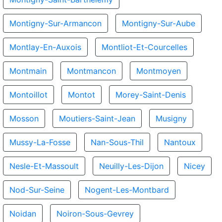
Montigny-Sur-Armancon
Montigny-Sur-Aube
Montlay-En-Auxois
Montliot-Et-Courcelles
Montmain
Montmancon
Montmoyen
Montoillot
Montot
Morey-Saint-Denis
Mosson
Moutiers-Saint-Jean
Musigny
Mussy-La-Fosse
Nan-Sous-Thil
Nantoux
Nesle-Et-Massoult
Neuilly-Les-Dijon
Nicey
Nod-Sur-Seine
Nogent-Les-Montbard
Noidan
Noiron-Sous-Gevrey