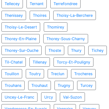
Tellecey
Ternant
Terrefondree
Thenissey
Thoires
Thoisy-La-Berchere
Thoisy-Le-Desert
Thomirey
Thorey-En-Plaine
Thorey-Sous-Charny
Thorey-Sur-Ouche
Thoste
Thury
Tichey
Til-Chatel
Tillenay
Torcy-Et-Pouligny
Touillon
Toutry
Treclun
Trocheres
Trouhans
Trouhaut
Trugny
Turcey
Uncey-Le-Franc
Urcy
Val-Suzon
Vandenesse-En-Auxois
Vannaire
Vanvey