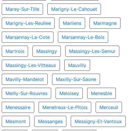
Marey-Sur-Tille
Marigny-Le-Cahouet
Marigny-Les-Reullee
Marliens
Marmagne
Marsannay-La-Cote
Marsannay-Le-Bois
Martrois
Massingy
Massingy-Les-Semur
Massingy-Les-Vitteaux
Mauvilly
Mavilly-Mandelot
Maxilly-Sur-Saone
Meilly-Sur-Rouvres
Meloisey
Menesble
Menessaire
Menetreux-Le-Pitois
Merceuil
Mesmont
Messanges
Messigny-Et-Vantoux