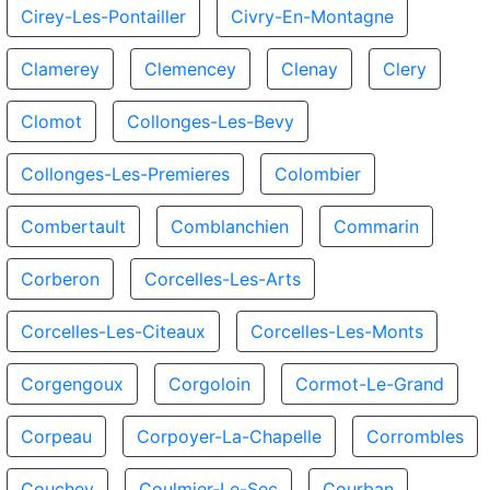
Cirey-Les-Pontailler
Civry-En-Montagne
Clamerey
Clemencey
Clenay
Clery
Clomot
Collonges-Les-Bevy
Collonges-Les-Premieres
Colombier
Combertault
Comblanchien
Commarin
Corberon
Corcelles-Les-Arts
Corcelles-Les-Citeaux
Corcelles-Les-Monts
Corgengoux
Corgoloin
Cormot-Le-Grand
Corpeau
Corpoyer-La-Chapelle
Corrombles
Couchey
Coulmier-Le-Sec
Courban