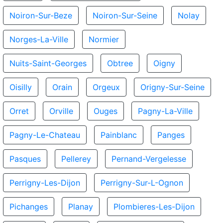
Noiron-Sur-Beze
Noiron-Sur-Seine
Nolay
Norges-La-Ville
Normier
Nuits-Saint-Georges
Obtree
Oigny
Oisilly
Orain
Orgeux
Origny-Sur-Seine
Orret
Orville
Ouges
Pagny-La-Ville
Pagny-Le-Chateau
Painblanc
Panges
Pasques
Pellerey
Pernand-Vergelesse
Perrigny-Les-Dijon
Perrigny-Sur-L-Ognon
Pichanges
Planay
Plombieres-Les-Dijon