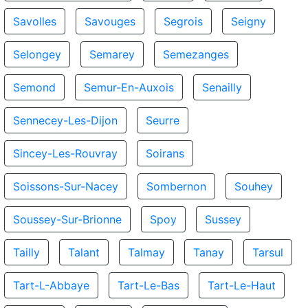
Savolles
Savouges
Segrois
Seigny
Selongey
Semarey
Semezanges
Semond
Semur-En-Auxois
Senailly
Sennecey-Les-Dijon
Seurre
Sincey-Les-Rouvray
Soirans
Soissons-Sur-Nacey
Sombernon
Souhey
Soussey-Sur-Brionne
Spoy
Sussey
Tailly
Talant
Talmay
Tanay
Tarsul
Tart-L-Abbaye
Tart-Le-Bas
Tart-Le-Haut