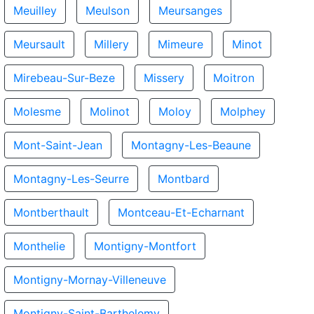
Meuilley
Meulson
Meursanges
Meursault
Millery
Mimeure
Minot
Mirebeau-Sur-Beze
Missery
Moitron
Molesme
Molinot
Moloy
Molphey
Mont-Saint-Jean
Montagny-Les-Beaune
Montagny-Les-Seurre
Montbard
Montberthault
Montceau-Et-Echarnant
Monthelie
Montigny-Montfort
Montigny-Mornay-Villeneuve
Montigny-Saint-Barthelemy