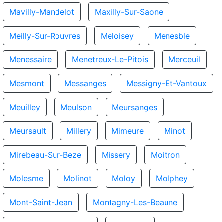
Mavilly-Mandelot
Maxilly-Sur-Saone
Meilly-Sur-Rouvres
Meloisey
Menesble
Menessaire
Menetreux-Le-Pitois
Merceuil
Mesmont
Messanges
Messigny-Et-Vantoux
Meuilley
Meulson
Meursanges
Meursault
Millery
Mimeure
Minot
Mirebeau-Sur-Beze
Missery
Moitron
Molesme
Molinot
Moloy
Molphey
Mont-Saint-Jean
Montagny-Les-Beaune