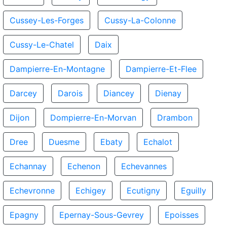
Cussey-Les-Forges
Cussy-La-Colonne
Cussy-Le-Chatel
Daix
Dampierre-En-Montagne
Dampierre-Et-Flee
Darcey
Darois
Diancey
Dienay
Dijon
Dompierre-En-Morvan
Drambon
Dree
Duesme
Ebaty
Echalot
Echannay
Echenon
Echevannes
Echevronne
Echigey
Ecutigny
Eguilly
Epagny
Epernay-Sous-Gevrey
Epoisses