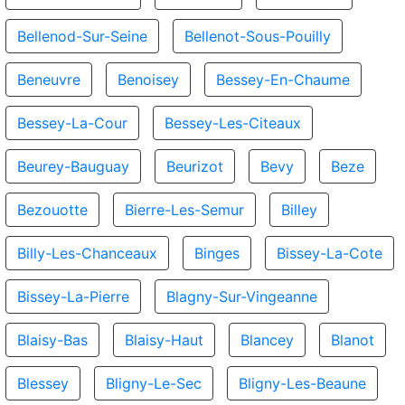
Bellenod-Sur-Seine
Bellenot-Sous-Pouilly
Beneuvre
Benoisey
Bessey-En-Chaume
Bessey-La-Cour
Bessey-Les-Citeaux
Beurey-Bauguay
Beurizot
Bevy
Beze
Bezouotte
Bierre-Les-Semur
Billey
Billy-Les-Chanceaux
Binges
Bissey-La-Cote
Bissey-La-Pierre
Blagny-Sur-Vingeanne
Blaisy-Bas
Blaisy-Haut
Blancey
Blanot
Blessey
Bligny-Le-Sec
Bligny-Les-Beaune