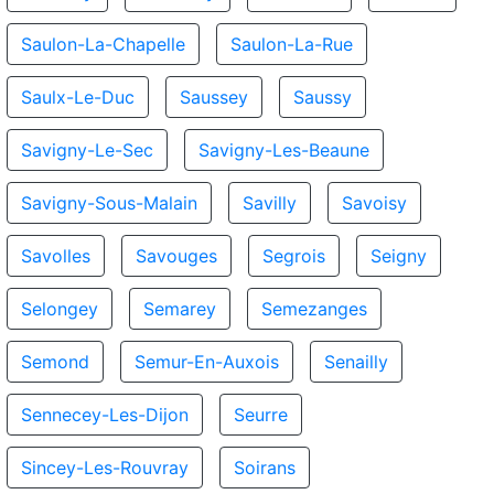
Saulon-La-Chapelle
Saulon-La-Rue
Saulx-Le-Duc
Saussey
Saussy
Savigny-Le-Sec
Savigny-Les-Beaune
Savigny-Sous-Malain
Savilly
Savoisy
Savolles
Savouges
Segrois
Seigny
Selongey
Semarey
Semezanges
Semond
Semur-En-Auxois
Senailly
Sennecey-Les-Dijon
Seurre
Sincey-Les-Rouvray
Soirans