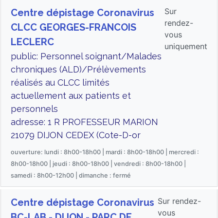
Sur
Centre dépistage Coronavirus
rendez-
CLCC GEORGES-FRANCOIS
vous
LECLERC
uniquement
public: Personnel soignant/Malades
chroniques (ALD)/Prélèvements
réalisés au CLCC limités
actuellement aux patients et
personnels
adresse: 1 R PROFESSEUR MARION
21079 DIJON CEDEX (Cote-D-or
ouverture: lundi : 8h00-18h00 | mardi : 8h00-18h00 | mercredi :
8h00-18h00 | jeudi : 8h00-18h00 | vendredi : 8h00-18h00 |
samedi : 8h00-12h00 | dimanche : fermé
Sur rendez-
Centre dépistage Coronavirus
vous
BC-LAB - DIJON - PARC DE