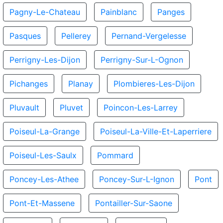
Pagny-Le-Chateau
Painblanc
Panges
Pasques
Pellerey
Pernand-Vergelesse
Perrigny-Les-Dijon
Perrigny-Sur-L-Ognon
Pichanges
Planay
Plombieres-Les-Dijon
Pluvault
Pluvet
Poincon-Les-Larrey
Poiseul-La-Grange
Poiseul-La-Ville-Et-Laperriere
Poiseul-Les-Saulx
Pommard
Poncey-Les-Athee
Poncey-Sur-L-Ignon
Pont
Pont-Et-Massene
Pontailler-Sur-Saone