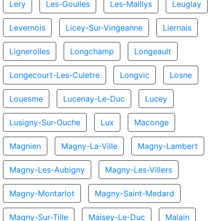
Lery
Les-Goulles
Les-Maillys
Leuglay
Levernois
Licey-Sur-Vingeanne
Liernais
Lignerolles
Longchamp
Longeault
Longecourt-Les-Culetre
Longvic
Losne
Louesme
Lucenay-Le-Duc
Lucey
Lusigny-Sur-Ouche
Lux
Maconge
Magnien
Magny-La-Ville
Magny-Lambert
Magny-Les-Aubigny
Magny-Les-Villers
Magny-Montarlot
Magny-Saint-Medard
Magny-Sur-Tille
Maisey-Le-Duc
Malain