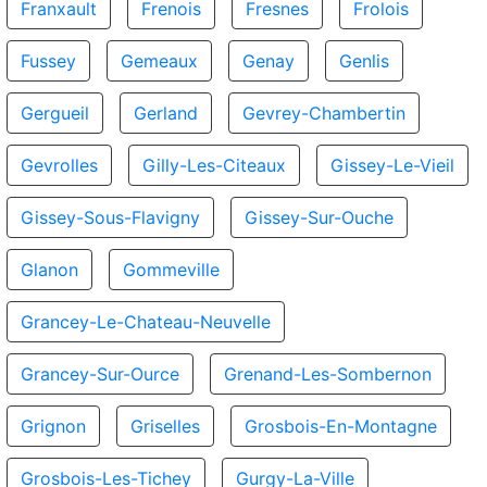
Franxault
Frenois
Fresnes
Frolois
Fussey
Gemeaux
Genay
Genlis
Gergueil
Gerland
Gevrey-Chambertin
Gevrolles
Gilly-Les-Citeaux
Gissey-Le-Vieil
Gissey-Sous-Flavigny
Gissey-Sur-Ouche
Glanon
Gommeville
Grancey-Le-Chateau-Neuvelle
Grancey-Sur-Ource
Grenand-Les-Sombernon
Grignon
Griselles
Grosbois-En-Montagne
Grosbois-Les-Tichey
Gurgy-La-Ville