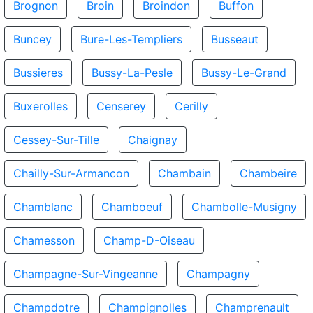
Brognon
Broin
Broindon
Buffon
Buncey
Bure-Les-Templiers
Busseaut
Bussieres
Bussy-La-Pesle
Bussy-Le-Grand
Buxerolles
Censerey
Cerilly
Cessey-Sur-Tille
Chaignay
Chailly-Sur-Armancon
Chambain
Chambeire
Chamblanc
Chamboeuf
Chambolle-Musigny
Chamesson
Champ-D-Oiseau
Champagne-Sur-Vingeanne
Champagny
Champdotre
Champignolles
Champrenault