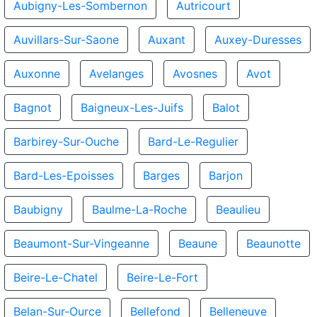
Aubigny-Les-Sombernon
Autricourt
Auvillars-Sur-Saone
Auxant
Auxey-Duresses
Auxonne
Avelanges
Avosnes
Avot
Bagnot
Baigneux-Les-Juifs
Balot
Barbirey-Sur-Ouche
Bard-Le-Regulier
Bard-Les-Epoisses
Barges
Barjon
Baubigny
Baulme-La-Roche
Beaulieu
Beaumont-Sur-Vingeanne
Beaune
Beaunotte
Beire-Le-Chatel
Beire-Le-Fort
Belan-Sur-Ource
Bellefond
Belleneuve