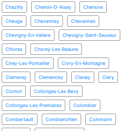
Chazilly
Chemin-D-Aisey
Chenove
Cheuge
Chevannay
Chevannes
Chevigny-En-Valiere
Chevigny-Saint-Sauveur
Chivres
Chorey-Les-Beaune
Cirey-Les-Pontailler
Civry-En-Montagne
Clamerey
Clemencey
Clenay
Clery
Clomot
Collonges-Les-Bevy
Collonges-Les-Premieres
Colombier
Combertault
Comblanchien
Commarin