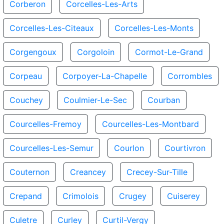
Corberon
Corcelles-Les-Arts
Corcelles-Les-Citeaux
Corcelles-Les-Monts
Corgengoux
Corgoloin
Cormot-Le-Grand
Corpeau
Corpoyer-La-Chapelle
Corrombles
Couchey
Coulmier-Le-Sec
Courban
Courcelles-Fremoy
Courcelles-Les-Montbard
Courcelles-Les-Semur
Courlon
Courtivron
Couternon
Creancey
Crecey-Sur-Tille
Crepand
Crimolois
Crugey
Cuiserey
Culetre
Curley
Curtil-Vergy