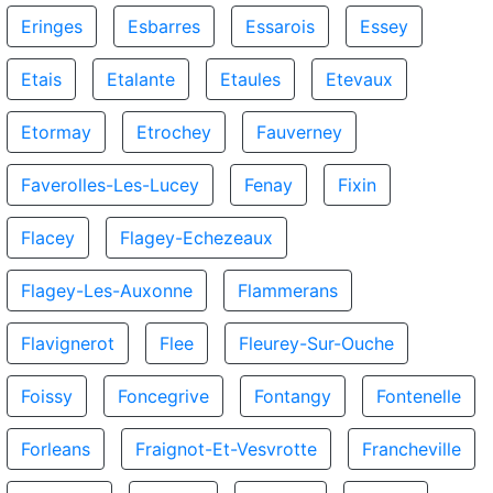
Eringes
Esbarres
Essarois
Essey
Etais
Etalante
Etaules
Etevaux
Etormay
Etrochey
Fauverney
Faverolles-Les-Lucey
Fenay
Fixin
Flacey
Flagey-Echezeaux
Flagey-Les-Auxonne
Flammerans
Flavignerot
Flee
Fleurey-Sur-Ouche
Foissy
Foncegrive
Fontangy
Fontenelle
Forleans
Fraignot-Et-Vesvrotte
Francheville