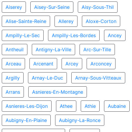
Aiserey
Aisey-Sur-Seine
Aisy-Sous-Thil
Alise-Sainte-Reine
Allerey
Aloxe-Corton
Ampilly-Le-Sec
Ampilly-Les-Bordes
Ancey
Antheuil
Antigny-La-Ville
Arc-Sur-Tille
Arceau
Arcenant
Arcey
Arconcey
Argilly
Arnay-Le-Duc
Arnay-Sous-Vitteaux
Arrans
Asnieres-En-Montagne
Asnieres-Les-Dijon
Athee
Athie
Aubaine
Aubigny-En-Plaine
Aubigny-La-Ronce