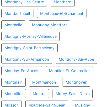
Montagny-Les-Seurre
Montbard
Montberthault
Montceau-Et-Echarnant
Monthelie
Montigny-Montfort
Montigny-Mornay-Villeneuve
Montigny-Saint-Barthelemy
Montigny-Sur-Armancon
Montigny-Sur-Aube
Montlay-En-Auxois
Montliot-Et-Courcelles
Montmain
Montmancon
Montmoyen
Montoillot
Montot
Morey-Saint-Denis
Mosson
Moutiers-Saint-Jean
Musigny