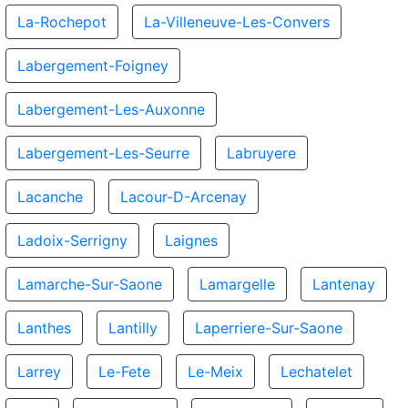
La-Rochepot
La-Villeneuve-Les-Convers
Labergement-Foigney
Labergement-Les-Auxonne
Labergement-Les-Seurre
Labruyere
Lacanche
Lacour-D-Arcenay
Ladoix-Serrigny
Laignes
Lamarche-Sur-Saone
Lamargelle
Lantenay
Lanthes
Lantilly
Laperriere-Sur-Saone
Larrey
Le-Fete
Le-Meix
Lechatelet