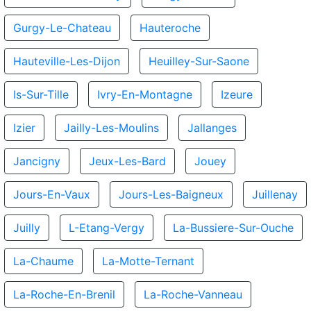
Gurgy-Le-Chateau
Hauteroche
Hauteville-Les-Dijon
Heuilley-Sur-Saone
Is-Sur-Tille
Ivry-En-Montagne
Izeure
Izier
Jailly-Les-Moulins
Jallanges
Jancigny
Jeux-Les-Bard
Jouey
Jours-En-Vaux
Jours-Les-Baigneux
Juillenay
Juilly
L-Etang-Vergy
La-Bussiere-Sur-Ouche
La-Chaume
La-Motte-Ternant
La-Roche-En-Brenil
La-Roche-Vanneau