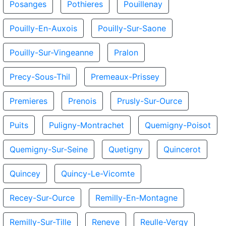
Posanges
Pothieres
Pouillenay
Pouilly-En-Auxois
Pouilly-Sur-Saone
Pouilly-Sur-Vingeanne
Pralon
Precy-Sous-Thil
Premeaux-Prissey
Premieres
Prenois
Prusly-Sur-Ource
Puits
Puligny-Montrachet
Quemigny-Poisot
Quemigny-Sur-Seine
Quetigny
Quincerot
Quincey
Quincy-Le-Vicomte
Recey-Sur-Ource
Remilly-En-Montagne
Remilly-Sur-Tille
Reneve
Reulle-Vergy