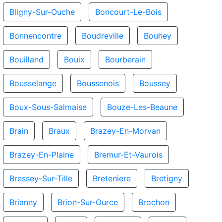
Bligny-Sur-Ouche
Boncourt-Le-Bois
Bonnencontre
Boudreville
Bouhey
Bouilland
Bouix
Bourberain
Bousselange
Boussenois
Boussey
Boux-Sous-Salmaise
Bouze-Les-Beaune
Brain
Braux
Brazey-En-Morvan
Brazey-En-Plaine
Bremur-Et-Vaurois
Bressey-Sur-Tille
Breteniere
Bretigny
Brianny
Brion-Sur-Ource
Brochon