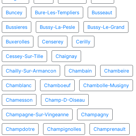
Buncey
Bure-Les-Templiers
Busseaut
Bussieres
Bussy-La-Pesle
Bussy-Le-Grand
Buxerolles
Censerey
Cerilly
Cessey-Sur-Tille
Chaignay
Chailly-Sur-Armancon
Chambain
Chambeire
Chamblanc
Chamboeuf
Chambolle-Musigny
Chamesson
Champ-D-Oiseau
Champagne-Sur-Vingeanne
Champagny
Champdotre
Champignolles
Champrenault