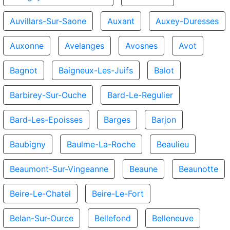
Auvillars-Sur-Saone
Auxant
Auxey-Duresses
Auxonne
Avelanges
Avosnes
Avot
Bagnot
Baigneux-Les-Juifs
Balot
Barbirey-Sur-Ouche
Bard-Le-Regulier
Bard-Les-Epoisses
Barges
Barjon
Baubigny
Baulme-La-Roche
Beaulieu
Beaumont-Sur-Vingeanne
Beaune
Beaunotte
Beire-Le-Chatel
Beire-Le-Fort
Belan-Sur-Ource
Bellefond
Belleneuve