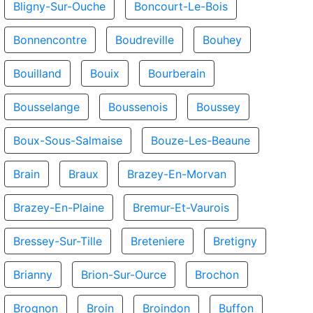
Bligny-Sur-Ouche
Boncourt-Le-Bois
Bonnencontre
Boudreville
Bouhey
Bouilland
Bouix
Bourberain
Bousselange
Boussenois
Boussey
Boux-Sous-Salmaise
Bouze-Les-Beaune
Brain
Braux
Brazey-En-Morvan
Brazey-En-Plaine
Bremur-Et-Vaurois
Bressey-Sur-Tille
Breteniere
Bretigny
Brianny
Brion-Sur-Ource
Brochon
Brognon
Broin
Broindon
Buffon