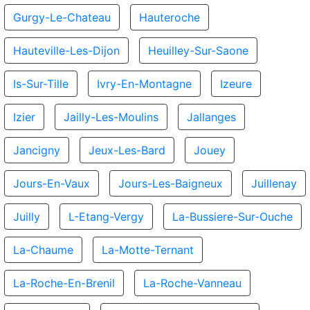
Gurgy-Le-Chateau
Hauteroche
Hauteville-Les-Dijon
Heuilley-Sur-Saone
Is-Sur-Tille
Ivry-En-Montagne
Izeure
Izier
Jailly-Les-Moulins
Jallanges
Jancigny
Jeux-Les-Bard
Jouey
Jours-En-Vaux
Jours-Les-Baigneux
Juillenay
Juilly
L-Etang-Vergy
La-Bussiere-Sur-Ouche
La-Chaume
La-Motte-Ternant
La-Roche-En-Brenil
La-Roche-Vanneau