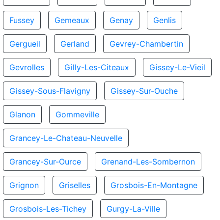
Fussey
Gemeaux
Genay
Genlis
Gergueil
Gerland
Gevrey-Chambertin
Gevrolles
Gilly-Les-Citeaux
Gissey-Le-Vieil
Gissey-Sous-Flavigny
Gissey-Sur-Ouche
Glanon
Gommeville
Grancey-Le-Chateau-Neuvelle
Grancey-Sur-Ource
Grenand-Les-Sombernon
Grignon
Griselles
Grosbois-En-Montagne
Grosbois-Les-Tichey
Gurgy-La-Ville