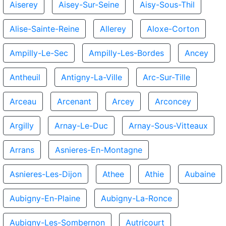
Aiserey
Aisey-Sur-Seine
Aisy-Sous-Thil
Alise-Sainte-Reine
Allerey
Aloxe-Corton
Ampilly-Le-Sec
Ampilly-Les-Bordes
Ancey
Antheuil
Antigny-La-Ville
Arc-Sur-Tille
Arceau
Arcenant
Arcey
Arconcey
Argilly
Arnay-Le-Duc
Arnay-Sous-Vitteaux
Arrans
Asnieres-En-Montagne
Asnieres-Les-Dijon
Athee
Athie
Aubaine
Aubigny-En-Plaine
Aubigny-La-Ronce
Aubigny-Les-Sombernon
Autricourt