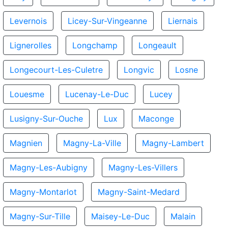
Levernois
Licey-Sur-Vingeanne
Liernais
Lignerolles
Longchamp
Longeault
Longecourt-Les-Culetre
Longvic
Losne
Louesme
Lucenay-Le-Duc
Lucey
Lusigny-Sur-Ouche
Lux
Maconge
Magnien
Magny-La-Ville
Magny-Lambert
Magny-Les-Aubigny
Magny-Les-Villers
Magny-Montarlot
Magny-Saint-Medard
Magny-Sur-Tille
Maisey-Le-Duc
Malain