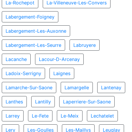
La-Rochepot
La-Villeneuve-Les-Convers
Labergement-Foigney
Labergement-Les-Auxonne
Labergement-Les-Seurre
Labruyere
Lacanche
Lacour-D-Arcenay
Ladoix-Serrigny
Laignes
Lamarche-Sur-Saone
Lamargelle
Lantenay
Lanthes
Lantilly
Laperriere-Sur-Saone
Larrey
Le-Fete
Le-Meix
Lechatelet
Lery
Les-Goulles
Les-Maillys
Leuglay