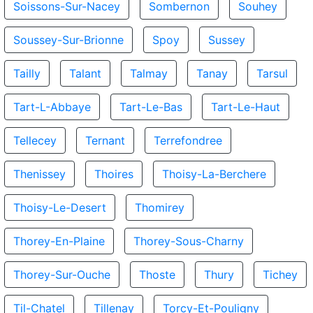
Soissons-Sur-Nacey
Sombernon
Souhey
Soussey-Sur-Brionne
Spoy
Sussey
Tailly
Talant
Talmay
Tanay
Tarsul
Tart-L-Abbaye
Tart-Le-Bas
Tart-Le-Haut
Tellecey
Ternant
Terrefondree
Thenissey
Thoires
Thoisy-La-Berchere
Thoisy-Le-Desert
Thomirey
Thorey-En-Plaine
Thorey-Sous-Charny
Thorey-Sur-Ouche
Thoste
Thury
Tichey
Til-Chatel
Tillenay
Torcy-Et-Pouligny