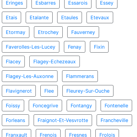
Eringes
Esbarres
Essarois
Essey
Etais
Etalante
Etaules
Etevaux
Etormay
Etrochey
Fauverney
Faverolles-Les-Lucey
Fenay
Fixin
Flacey
Flagey-Echezeaux
Flagey-Les-Auxonne
Flammerans
Flavignerot
Flee
Fleurey-Sur-Ouche
Foissy
Foncegrive
Fontangy
Fontenelle
Forleans
Fraignot-Et-Vesvrotte
Francheville
Franxault
Frenois
Fresnes
Frolois