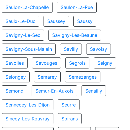
Saulon-La-Chapelle
Saulon-La-Rue
Saulx-Le-Duc
Saussey
Saussy
Savigny-Le-Sec
Savigny-Les-Beaune
Savigny-Sous-Malain
Savilly
Savoisy
Savolles
Savouges
Segrois
Seigny
Selongey
Semarey
Semezanges
Semond
Semur-En-Auxois
Senailly
Sennecey-Les-Dijon
Seurre
Sincey-Les-Rouvray
Soirans