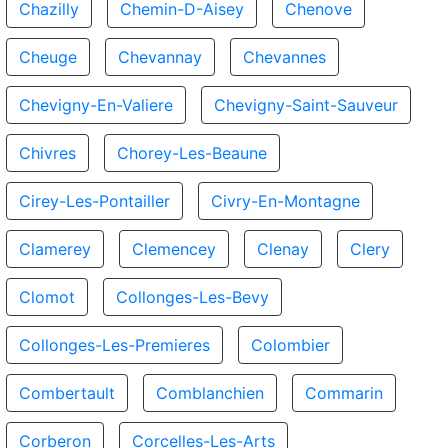
Chazilly
Chemin-D-Aisey
Chenove
Cheuge
Chevannay
Chevannes
Chevigny-En-Valiere
Chevigny-Saint-Sauveur
Chivres
Chorey-Les-Beaune
Cirey-Les-Pontailler
Civry-En-Montagne
Clamerey
Clemencey
Clenay
Clery
Clomot
Collonges-Les-Bevy
Collonges-Les-Premieres
Colombier
Combertault
Comblanchien
Commarin
Corberon
Corcelles-Les-Arts