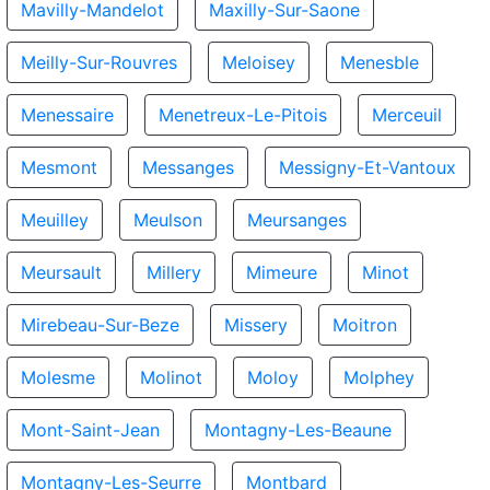
Mavilly-Mandelot
Maxilly-Sur-Saone
Meilly-Sur-Rouvres
Meloisey
Menesble
Menessaire
Menetreux-Le-Pitois
Merceuil
Mesmont
Messanges
Messigny-Et-Vantoux
Meuilley
Meulson
Meursanges
Meursault
Millery
Mimeure
Minot
Mirebeau-Sur-Beze
Missery
Moitron
Molesme
Molinot
Moloy
Molphey
Mont-Saint-Jean
Montagny-Les-Beaune
Montagny-Les-Seurre
Montbard