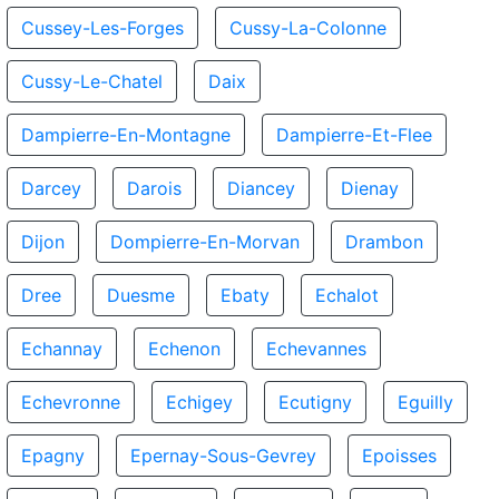
Cussey-Les-Forges
Cussy-La-Colonne
Cussy-Le-Chatel
Daix
Dampierre-En-Montagne
Dampierre-Et-Flee
Darcey
Darois
Diancey
Dienay
Dijon
Dompierre-En-Morvan
Drambon
Dree
Duesme
Ebaty
Echalot
Echannay
Echenon
Echevannes
Echevronne
Echigey
Ecutigny
Eguilly
Epagny
Epernay-Sous-Gevrey
Epoisses