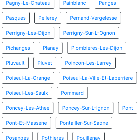
Pagny-Le-Chateau
Painblanc
Panges
Pasques
Pellerey
Pernand-Vergelesse
Perrigny-Les-Dijon
Perrigny-Sur-L-Ognon
Pichanges
Planay
Plombieres-Les-Dijon
Pluvault
Pluvet
Poincon-Les-Larrey
Poiseul-La-Grange
Poiseul-La-Ville-Et-Laperriere
Poiseul-Les-Saulx
Pommard
Poncey-Les-Athee
Poncey-Sur-L-Ignon
Pont
Pont-Et-Massene
Pontailler-Sur-Saone
Posanges
Pothieres
Pouillenay