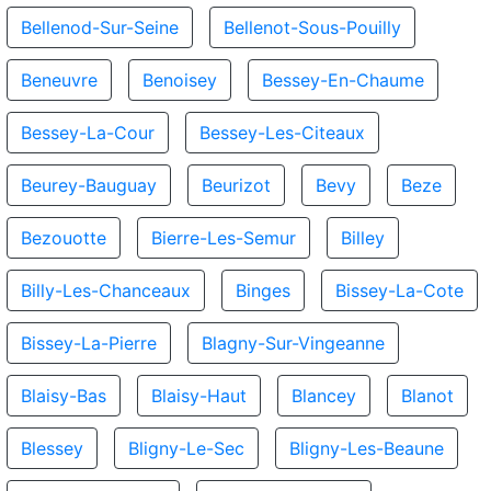
Bellenod-Sur-Seine
Bellenot-Sous-Pouilly
Beneuvre
Benoisey
Bessey-En-Chaume
Bessey-La-Cour
Bessey-Les-Citeaux
Beurey-Bauguay
Beurizot
Bevy
Beze
Bezouotte
Bierre-Les-Semur
Billey
Billy-Les-Chanceaux
Binges
Bissey-La-Cote
Bissey-La-Pierre
Blagny-Sur-Vingeanne
Blaisy-Bas
Blaisy-Haut
Blancey
Blanot
Blessey
Bligny-Le-Sec
Bligny-Les-Beaune