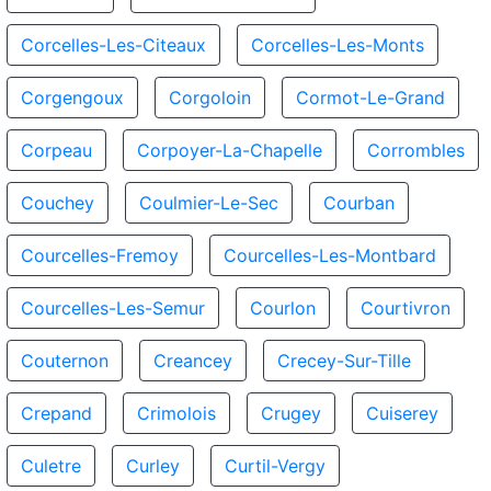
Corcelles-Les-Citeaux
Corcelles-Les-Monts
Corgengoux
Corgoloin
Cormot-Le-Grand
Corpeau
Corpoyer-La-Chapelle
Corrombles
Couchey
Coulmier-Le-Sec
Courban
Courcelles-Fremoy
Courcelles-Les-Montbard
Courcelles-Les-Semur
Courlon
Courtivron
Couternon
Creancey
Crecey-Sur-Tille
Crepand
Crimolois
Crugey
Cuiserey
Culetre
Curley
Curtil-Vergy