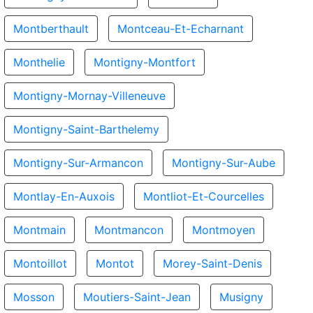
Montberthault
Montceau-Et-Echarnant
Monthelie
Montigny-Montfort
Montigny-Mornay-Villeneuve
Montigny-Saint-Barthelemy
Montigny-Sur-Armancon
Montigny-Sur-Aube
Montlay-En-Auxois
Montliot-Et-Courcelles
Montmain
Montmancon
Montmoyen
Montoillot
Montot
Morey-Saint-Denis
Mosson
Moutiers-Saint-Jean
Musigny