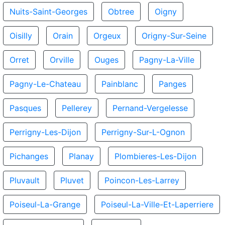
Nuits-Saint-Georges
Obtree
Oigny
Oisilly
Orain
Orgeux
Origny-Sur-Seine
Orret
Orville
Ouges
Pagny-La-Ville
Pagny-Le-Chateau
Painblanc
Panges
Pasques
Pellerey
Pernand-Vergelesse
Perrigny-Les-Dijon
Perrigny-Sur-L-Ognon
Pichanges
Planay
Plombieres-Les-Dijon
Pluvault
Pluvet
Poincon-Les-Larrey
Poiseul-La-Grange
Poiseul-La-Ville-Et-Laperriere