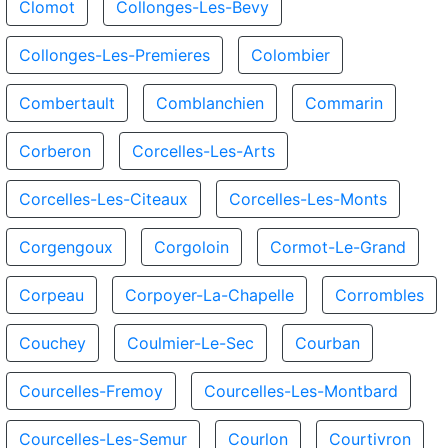
Clomot
Collonges-Les-Bevy
Collonges-Les-Premieres
Colombier
Combertault
Comblanchien
Commarin
Corberon
Corcelles-Les-Arts
Corcelles-Les-Citeaux
Corcelles-Les-Monts
Corgengoux
Corgoloin
Cormot-Le-Grand
Corpeau
Corpoyer-La-Chapelle
Corrombles
Couchey
Coulmier-Le-Sec
Courban
Courcelles-Fremoy
Courcelles-Les-Montbard
Courcelles-Les-Semur
Courlon
Courtivron