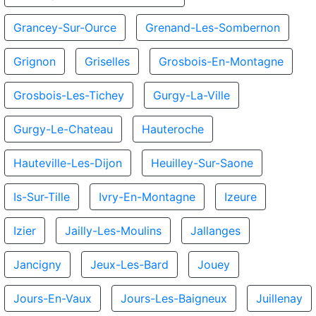
Grancey-Sur-Ource
Grenand-Les-Sombernon
Grignon
Griselles
Grosbois-En-Montagne
Grosbois-Les-Tichey
Gurgy-La-Ville
Gurgy-Le-Chateau
Hauteroche
Hauteville-Les-Dijon
Heuilley-Sur-Saone
Is-Sur-Tille
Ivry-En-Montagne
Izeure
Izier
Jailly-Les-Moulins
Jallanges
Jancigny
Jeux-Les-Bard
Jouey
Jours-En-Vaux
Jours-Les-Baigneux
Juillenay