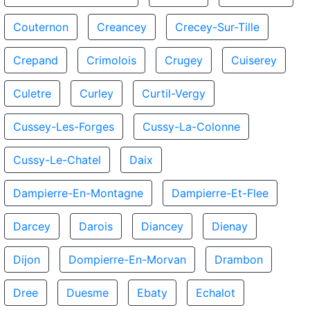
Couternon
Creancey
Crecey-Sur-Tille
Crepand
Crimolois
Crugey
Cuiserey
Culetre
Curley
Curtil-Vergy
Cussey-Les-Forges
Cussy-La-Colonne
Cussy-Le-Chatel
Daix
Dampierre-En-Montagne
Dampierre-Et-Flee
Darcey
Darois
Diancey
Dienay
Dijon
Dompierre-En-Morvan
Drambon
Dree
Duesme
Ebaty
Echalot