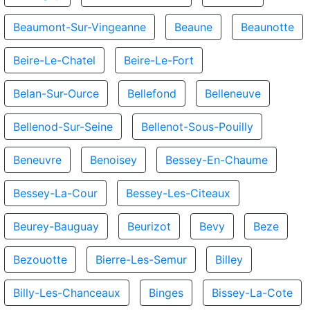
Beaumont-Sur-Vingeanne
Beaune
Beaunotte
Beire-Le-Chatel
Beire-Le-Fort
Belan-Sur-Ource
Bellefond
Belleneuve
Bellenod-Sur-Seine
Bellenot-Sous-Pouilly
Beneuvre
Benoisey
Bessey-En-Chaume
Bessey-La-Cour
Bessey-Les-Citeaux
Beurey-Bauguay
Beurizot
Bevy
Beze
Bezouotte
Bierre-Les-Semur
Billey
Billy-Les-Chanceaux
Binges
Bissey-La-Cote