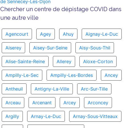
de Sennecey-Les-Dijon
Chercher un centre de dépistage COVID dans
une autre ville
Agencourt
Agey
Ahuy
Aignay-Le-Duc
Aiserey
Aisey-Sur-Seine
Aisy-Sous-Thil
Alise-Sainte-Reine
Allerey
Aloxe-Corton
Ampilly-Le-Sec
Ampilly-Les-Bordes
Ancey
Antheuil
Antigny-La-Ville
Arc-Sur-Tille
Arceau
Arcenant
Arcey
Arconcey
Argilly
Arnay-Le-Duc
Arnay-Sous-Vitteaux