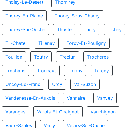
Thoisy-Le-Desert
Thomirey
Thorey-En-Plaine
Thorey-Sous-Charny
Thorey-Sur-Ouche
Thoste
Thury
Tichey
Til-Chatel
Tillenay
Torcy-Et-Pouligny
Touillon
Toutry
Treclun
Trocheres
Trouhans
Trouhaut
Trugny
Turcey
Uncey-Le-Franc
Urcy
Val-Suzon
Vandenesse-En-Auxois
Vannaire
Vanvey
Varanges
Varois-Et-Chaignot
Vauchignon
Vaux-Saules
Veilly
Velars-Sur-Ouche