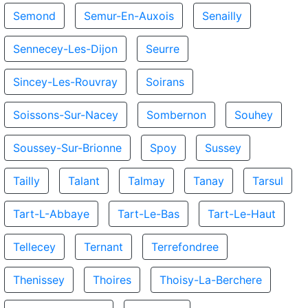
Semond
Semur-En-Auxois
Senailly
Sennecey-Les-Dijon
Seurre
Sincey-Les-Rouvray
Soirans
Soissons-Sur-Nacey
Sombernon
Souhey
Soussey-Sur-Brionne
Spoy
Sussey
Tailly
Talant
Talmay
Tanay
Tarsul
Tart-L-Abbaye
Tart-Le-Bas
Tart-Le-Haut
Tellecey
Ternant
Terrefondree
Thenissey
Thoires
Thoisy-La-Berchere