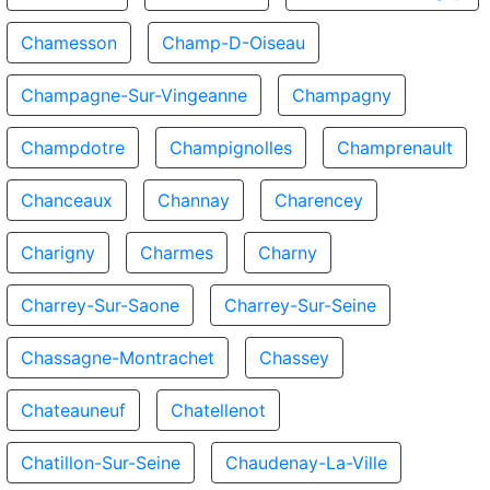
Chamesson
Champ-D-Oiseau
Champagne-Sur-Vingeanne
Champagny
Champdotre
Champignolles
Champrenault
Chanceaux
Channay
Charencey
Charigny
Charmes
Charny
Charrey-Sur-Saone
Charrey-Sur-Seine
Chassagne-Montrachet
Chassey
Chateauneuf
Chatellenot
Chatillon-Sur-Seine
Chaudenay-La-Ville