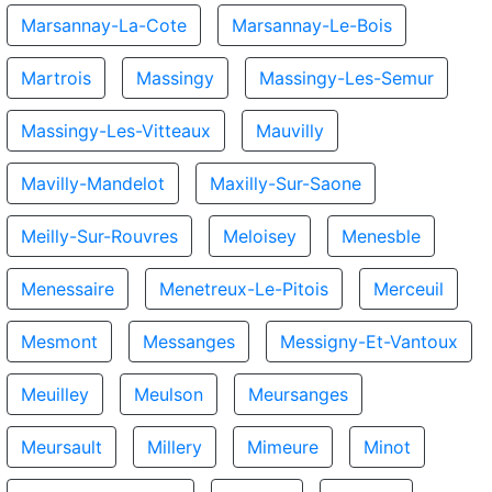
Marsannay-La-Cote
Marsannay-Le-Bois
Martrois
Massingy
Massingy-Les-Semur
Massingy-Les-Vitteaux
Mauvilly
Mavilly-Mandelot
Maxilly-Sur-Saone
Meilly-Sur-Rouvres
Meloisey
Menesble
Menessaire
Menetreux-Le-Pitois
Merceuil
Mesmont
Messanges
Messigny-Et-Vantoux
Meuilley
Meulson
Meursanges
Meursault
Millery
Mimeure
Minot