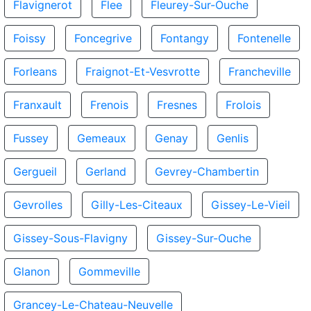
Flavignerot
Flee
Fleurey-Sur-Ouche
Foissy
Foncegrive
Fontangy
Fontenelle
Forleans
Fraignot-Et-Vesvrotte
Francheville
Franxault
Frenois
Fresnes
Frolois
Fussey
Gemeaux
Genay
Genlis
Gergueil
Gerland
Gevrey-Chambertin
Gevrolles
Gilly-Les-Citeaux
Gissey-Le-Vieil
Gissey-Sous-Flavigny
Gissey-Sur-Ouche
Glanon
Gommeville
Grancey-Le-Chateau-Neuvelle