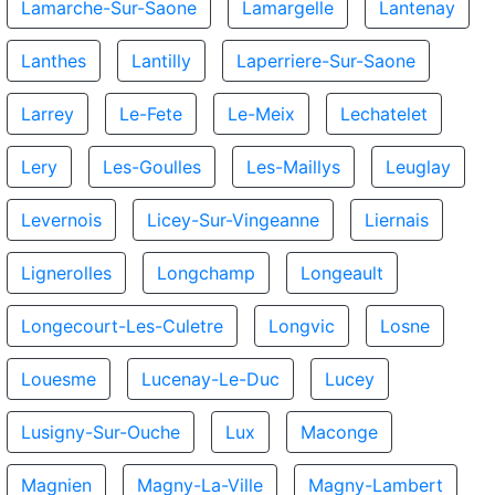
Lamarche-Sur-Saone
Lamargelle
Lantenay
Lanthes
Lantilly
Laperriere-Sur-Saone
Larrey
Le-Fete
Le-Meix
Lechatelet
Lery
Les-Goulles
Les-Maillys
Leuglay
Levernois
Licey-Sur-Vingeanne
Liernais
Lignerolles
Longchamp
Longeault
Longecourt-Les-Culetre
Longvic
Losne
Louesme
Lucenay-Le-Duc
Lucey
Lusigny-Sur-Ouche
Lux
Maconge
Magnien
Magny-La-Ville
Magny-Lambert