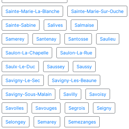
Sainte-Marie-La-Blanche
Sainte-Marie-Sur-Ouche
Sainte-Sabine
Salives
Salmaise
Samerey
Santenay
Santosse
Saulieu
Saulon-La-Chapelle
Saulon-La-Rue
Saulx-Le-Duc
Saussey
Saussy
Savigny-Le-Sec
Savigny-Les-Beaune
Savigny-Sous-Malain
Savilly
Savoisy
Savolles
Savouges
Segrois
Seigny
Selongey
Semarey
Semezanges