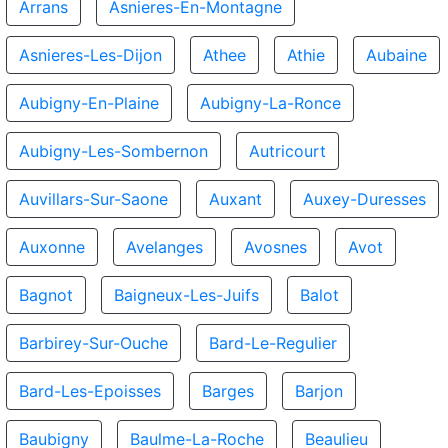
Arrans
Asnieres-En-Montagne
Asnieres-Les-Dijon
Athee
Athie
Aubaine
Aubigny-En-Plaine
Aubigny-La-Ronce
Aubigny-Les-Sombernon
Autricourt
Auvillars-Sur-Saone
Auxant
Auxey-Duresses
Auxonne
Avelanges
Avosnes
Avot
Bagnot
Baigneux-Les-Juifs
Balot
Barbirey-Sur-Ouche
Bard-Le-Regulier
Bard-Les-Epoisses
Barges
Barjon
Baubigny
Baulme-La-Roche
Beaulieu