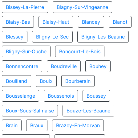
Bissey-La-Pierre
Blagny-Sur-Vingeanne
Blaisy-Bas
Blaisy-Haut
Blancey
Blanot
Blessey
Bligny-Le-Sec
Bligny-Les-Beaune
Bligny-Sur-Ouche
Boncourt-Le-Bois
Bonnencontre
Boudreville
Bouhey
Bouilland
Bouix
Bourberain
Bousselange
Boussenois
Boussey
Boux-Sous-Salmaise
Bouze-Les-Beaune
Brain
Braux
Brazey-En-Morvan