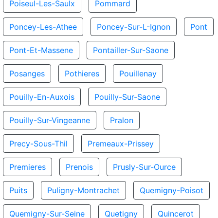
Poiseul-Les-Saulx
Pommard
Poncey-Les-Athee
Poncey-Sur-L-Ignon
Pont
Pont-Et-Massene
Pontailler-Sur-Saone
Posanges
Pothieres
Pouillenay
Pouilly-En-Auxois
Pouilly-Sur-Saone
Pouilly-Sur-Vingeanne
Pralon
Precy-Sous-Thil
Premeaux-Prissey
Premieres
Prenois
Prusly-Sur-Ource
Puits
Puligny-Montrachet
Quemigny-Poisot
Quemigny-Sur-Seine
Quetigny
Quincerot