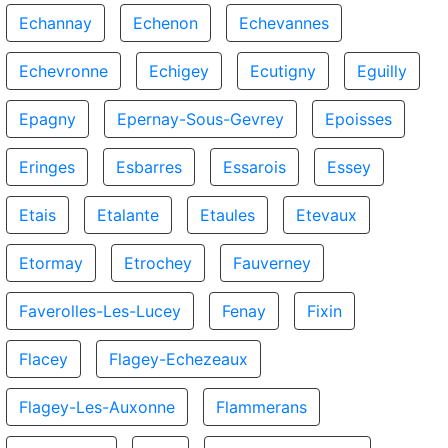
Echannay
Echenon
Echevannes
Echevronne
Echigey
Ecutigny
Eguilly
Epagny
Epernay-Sous-Gevrey
Epoisses
Eringes
Esbarres
Essarois
Essey
Etais
Etalante
Etaules
Etevaux
Etormay
Etrochey
Fauverney
Faverolles-Les-Lucey
Fenay
Fixin
Flacey
Flagey-Echezeaux
Flagey-Les-Auxonne
Flammerans