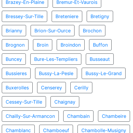
Brazey-En-Plaine
Bremur-Et-Vaurois
Bressey-Sur-Tille
Breteniere
Bretigny
Brianny
Brion-Sur-Ource
Brochon
Brognon
Broin
Broindon
Buffon
Buncey
Bure-Les-Templiers
Busseaut
Bussieres
Bussy-La-Pesle
Bussy-Le-Grand
Buxerolles
Censerey
Cerilly
Cessey-Sur-Tille
Chaignay
Chailly-Sur-Armancon
Chambain
Chambeire
Chamblanc
Chamboeuf
Chambolle-Musigny