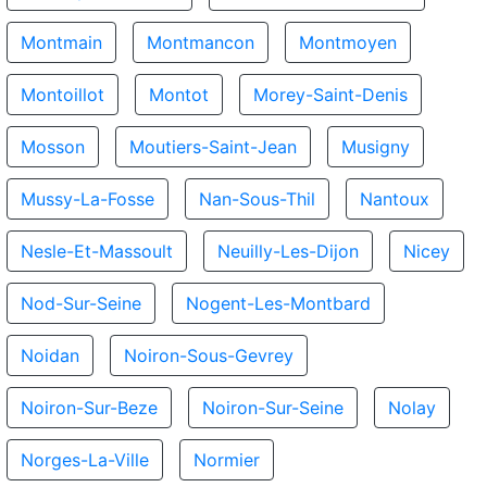
Montmain
Montmancon
Montmoyen
Montoillot
Montot
Morey-Saint-Denis
Mosson
Moutiers-Saint-Jean
Musigny
Mussy-La-Fosse
Nan-Sous-Thil
Nantoux
Nesle-Et-Massoult
Neuilly-Les-Dijon
Nicey
Nod-Sur-Seine
Nogent-Les-Montbard
Noidan
Noiron-Sous-Gevrey
Noiron-Sur-Beze
Noiron-Sur-Seine
Nolay
Norges-La-Ville
Normier