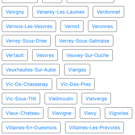
Velogny
Venarey-Les-Laumes
Verdonnet
Vernois-Les-Vesvres
Vernot
Veronnes
Verrey-Sous-Dree
Verrey-Sous-Salmaise
Vertault
Vesvres
Veuvey-Sur-Ouche
Veuxhaulles-Sur-Aube
Vianges
Vic-De-Chassenay
Vic-Des-Pres
Vic-Sous-Thil
Vieilmoulin
Vielverge
Vieux-Chateau
Vievigne
Vievy
Vignoles
Villaines-En-Duesmois
Villaines-Les-Prevotes