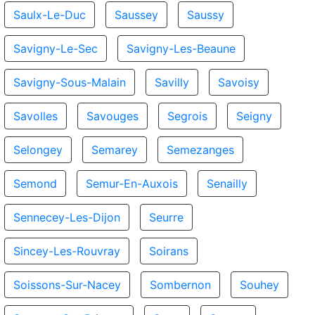
Saulx-Le-Duc
Saussey
Saussy
Savigny-Le-Sec
Savigny-Les-Beaune
Savigny-Sous-Malain
Savilly
Savoisy
Savolles
Savouges
Segrois
Seigny
Selongey
Semarey
Semezanges
Semond
Semur-En-Auxois
Senailly
Sennecey-Les-Dijon
Seurre
Sincey-Les-Rouvray
Soirans
Soissons-Sur-Nacey
Sombernon
Souhey