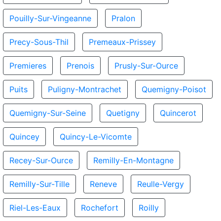
Pouilly-Sur-Vingeanne
Pralon
Precy-Sous-Thil
Premeaux-Prissey
Premieres
Prenois
Prusly-Sur-Ource
Puits
Puligny-Montrachet
Quemigny-Poisot
Quemigny-Sur-Seine
Quetigny
Quincerot
Quincey
Quincy-Le-Vicomte
Recey-Sur-Ource
Remilly-En-Montagne
Remilly-Sur-Tille
Reneve
Reulle-Vergy
Riel-Les-Eaux
Rochefort
Roilly