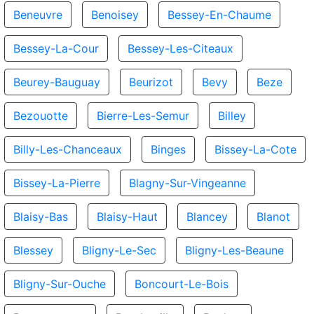
Beneuvre
Benoisey
Bessey-En-Chaume
Bessey-La-Cour
Bessey-Les-Citeaux
Beurey-Bauguay
Beurizot
Bevy
Beze
Bezouotte
Bierre-Les-Semur
Billey
Billy-Les-Chanceaux
Binges
Bissey-La-Cote
Bissey-La-Pierre
Blagny-Sur-Vingeanne
Blaisy-Bas
Blaisy-Haut
Blancey
Blanot
Blessey
Bligny-Le-Sec
Bligny-Les-Beaune
Bligny-Sur-Ouche
Boncourt-Le-Bois