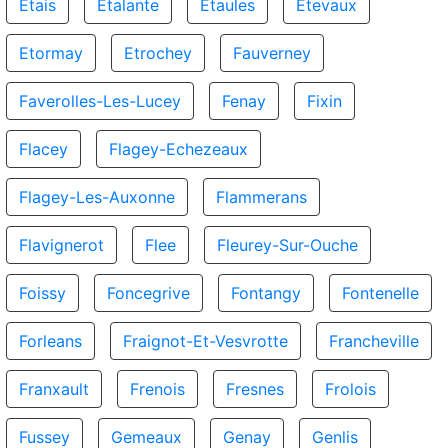
Etais
Etalante
Etaules
Etevaux
Etormay
Etrochey
Fauverney
Faverolles-Les-Lucey
Fenay
Fixin
Flacey
Flagey-Echezeaux
Flagey-Les-Auxonne
Flammerans
Flavignerot
Flee
Fleurey-Sur-Ouche
Foissy
Foncegrive
Fontangy
Fontenelle
Forleans
Fraignot-Et-Vesvrotte
Francheville
Franxault
Frenois
Fresnes
Frolois
Fussey
Gemeaux
Genay
Genlis