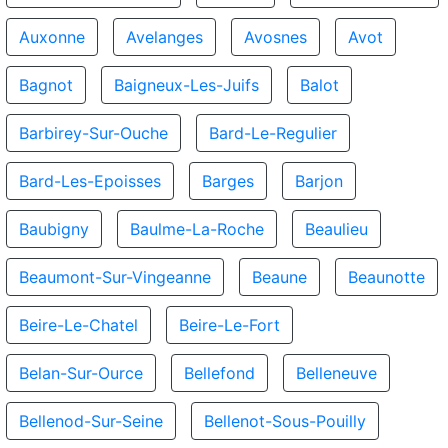
Auxonne
Avelanges
Avosnes
Avot
Bagnot
Baigneux-Les-Juifs
Balot
Barbirey-Sur-Ouche
Bard-Le-Regulier
Bard-Les-Epoisses
Barges
Barjon
Baubigny
Baulme-La-Roche
Beaulieu
Beaumont-Sur-Vingeanne
Beaune
Beaunotte
Beire-Le-Chatel
Beire-Le-Fort
Belan-Sur-Ource
Bellefond
Belleneuve
Bellenod-Sur-Seine
Bellenot-Sous-Pouilly