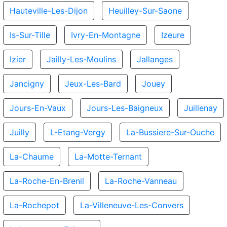
Hauteville-Les-Dijon
Heuilley-Sur-Saone
Is-Sur-Tille
Ivry-En-Montagne
Izeure
Izier
Jailly-Les-Moulins
Jallanges
Jancigny
Jeux-Les-Bard
Jouey
Jours-En-Vaux
Jours-Les-Baigneux
Juillenay
Juilly
L-Etang-Vergy
La-Bussiere-Sur-Ouche
La-Chaume
La-Motte-Ternant
La-Roche-En-Brenil
La-Roche-Vanneau
La-Rochepot
La-Villeneuve-Les-Convers