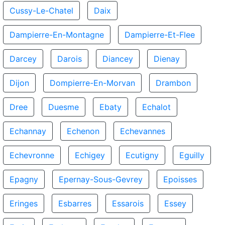
Cussy-Le-Chatel
Daix
Dampierre-En-Montagne
Dampierre-Et-Flee
Darcey
Darois
Diancey
Dienay
Dijon
Dompierre-En-Morvan
Drambon
Dree
Duesme
Ebaty
Echalot
Echannay
Echenon
Echevannes
Echevronne
Echigey
Ecutigny
Eguilly
Epagny
Epernay-Sous-Gevrey
Epoisses
Eringes
Esbarres
Essarois
Essey