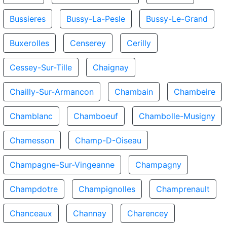
Bussieres
Bussy-La-Pesle
Bussy-Le-Grand
Buxerolles
Censerey
Cerilly
Cessey-Sur-Tille
Chaignay
Chailly-Sur-Armancon
Chambain
Chambeire
Chamblanc
Chamboeuf
Chambolle-Musigny
Chamesson
Champ-D-Oiseau
Champagne-Sur-Vingeanne
Champagny
Champdotre
Champignolles
Champrenault
Chanceaux
Channay
Charencey