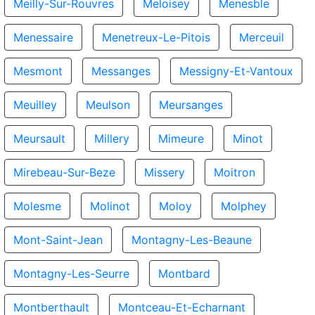
Meilly-Sur-Rouvres
Meloisey
Menesble
Menessaire
Menetreux-Le-Pitois
Merceuil
Mesmont
Messanges
Messigny-Et-Vantoux
Meuilley
Meulson
Meursanges
Meursault
Millery
Mimeure
Minot
Mirebeau-Sur-Beze
Missery
Moitron
Molesme
Molinot
Moloy
Molphey
Mont-Saint-Jean
Montagny-Les-Beaune
Montagny-Les-Seurre
Montbard
Montberthault
Montceau-Et-Echarnant