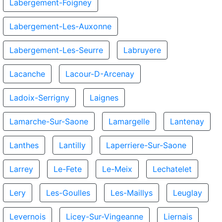
Labergement-Foigney
Labergement-Les-Auxonne
Labergement-Les-Seurre
Labruyere
Lacanche
Lacour-D-Arcenay
Ladoix-Serrigny
Laignes
Lamarche-Sur-Saone
Lamargelle
Lantenay
Lanthes
Lantilly
Laperriere-Sur-Saone
Larrey
Le-Fete
Le-Meix
Lechatelet
Lery
Les-Goulles
Les-Maillys
Leuglay
Levernois
Licey-Sur-Vingeanne
Liernais