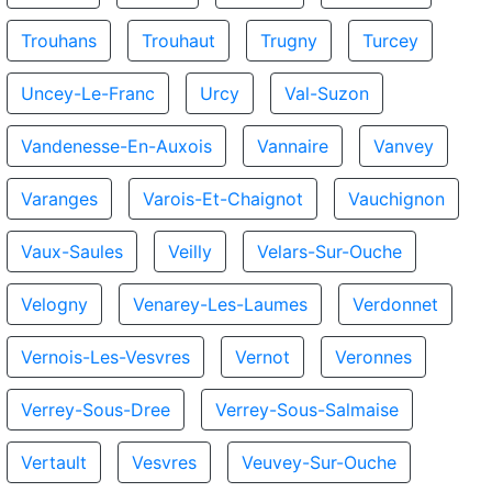
Trouhans
Trouhaut
Trugny
Turcey
Uncey-Le-Franc
Urcy
Val-Suzon
Vandenesse-En-Auxois
Vannaire
Vanvey
Varanges
Varois-Et-Chaignot
Vauchignon
Vaux-Saules
Veilly
Velars-Sur-Ouche
Velogny
Venarey-Les-Laumes
Verdonnet
Vernois-Les-Vesvres
Vernot
Veronnes
Verrey-Sous-Dree
Verrey-Sous-Salmaise
Vertault
Vesvres
Veuvey-Sur-Ouche