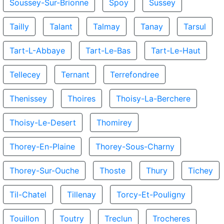
Soussey-Sur-Brionne
Spoy
Sussey
Tailly
Talant
Talmay
Tanay
Tarsul
Tart-L-Abbaye
Tart-Le-Bas
Tart-Le-Haut
Tellecey
Ternant
Terrefondree
Thenissey
Thoires
Thoisy-La-Berchere
Thoisy-Le-Desert
Thomirey
Thorey-En-Plaine
Thorey-Sous-Charny
Thorey-Sur-Ouche
Thoste
Thury
Tichey
Til-Chatel
Tillenay
Torcy-Et-Pouligny
Touillon
Toutry
Treclun
Trocheres