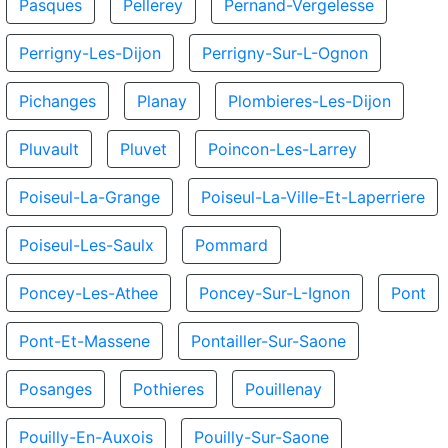
Pasques
Pellerey
Pernand-Vergelesse
Perrigny-Les-Dijon
Perrigny-Sur-L-Ognon
Pichanges
Planay
Plombieres-Les-Dijon
Pluvault
Pluvet
Poincon-Les-Larrey
Poiseul-La-Grange
Poiseul-La-Ville-Et-Laperriere
Poiseul-Les-Saulx
Pommard
Poncey-Les-Athee
Poncey-Sur-L-Ignon
Pont
Pont-Et-Massene
Pontailler-Sur-Saone
Posanges
Pothieres
Pouillenay
Pouilly-En-Auxois
Pouilly-Sur-Saone