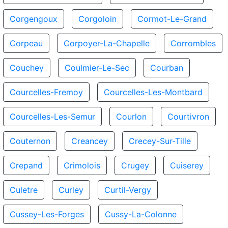
Corgengoux
Corgoloin
Cormot-Le-Grand
Corpeau
Corpoyer-La-Chapelle
Corrombles
Couchey
Coulmier-Le-Sec
Courban
Courcelles-Fremoy
Courcelles-Les-Montbard
Courcelles-Les-Semur
Courlon
Courtivron
Couternon
Creancey
Crecey-Sur-Tille
Crepand
Crimolois
Crugey
Cuiserey
Culetre
Curley
Curtil-Vergy
Cussey-Les-Forges
Cussy-La-Colonne