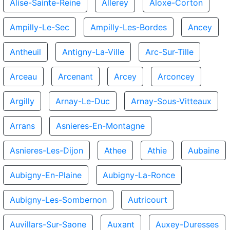
Alise-Sainte-Reine
Allerey
Aloxe-Corton
Ampilly-Le-Sec
Ampilly-Les-Bordes
Ancey
Antheuil
Antigny-La-Ville
Arc-Sur-Tille
Arceau
Arcenant
Arcey
Arconcey
Argilly
Arnay-Le-Duc
Arnay-Sous-Vitteaux
Arrans
Asnieres-En-Montagne
Asnieres-Les-Dijon
Athee
Athie
Aubaine
Aubigny-En-Plaine
Aubigny-La-Ronce
Aubigny-Les-Sombernon
Autricourt
Auvillars-Sur-Saone
Auxant
Auxey-Duresses