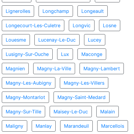
Lignerolles
Longchamp
Longeault
Longecourt-Les-Culetre
Longvic
Losne
Louesme
Lucenay-Le-Duc
Lucey
Lusigny-Sur-Ouche
Lux
Maconge
Magnien
Magny-La-Ville
Magny-Lambert
Magny-Les-Aubigny
Magny-Les-Villers
Magny-Montarlot
Magny-Saint-Medard
Magny-Sur-Tille
Maisey-Le-Duc
Malain
Maligny
Manlay
Marandeuil
Marcellois