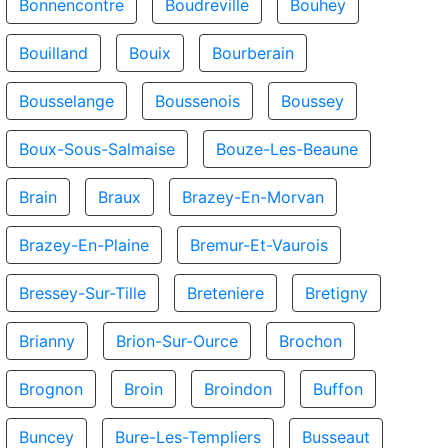
Bonnencontre
Boudreville
Bouhey
Bouilland
Bouix
Bourberain
Bousselange
Boussenois
Boussey
Boux-Sous-Salmaise
Bouze-Les-Beaune
Brain
Braux
Brazey-En-Morvan
Brazey-En-Plaine
Bremur-Et-Vaurois
Bressey-Sur-Tille
Breteniere
Bretigny
Brianny
Brion-Sur-Ource
Brochon
Brognon
Broin
Broindon
Buffon
Buncey
Bure-Les-Templiers
Busseaut