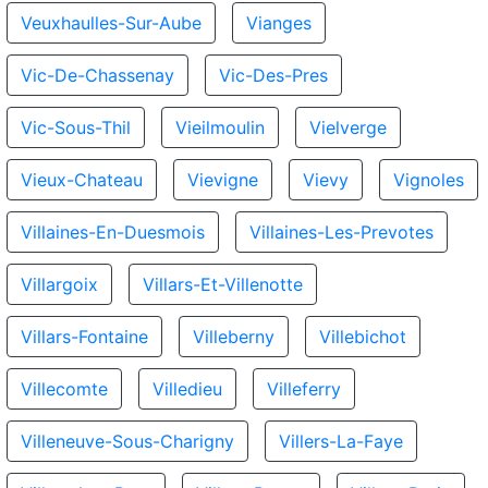
Veuxhaulles-Sur-Aube
Vianges
Vic-De-Chassenay
Vic-Des-Pres
Vic-Sous-Thil
Vieilmoulin
Vielverge
Vieux-Chateau
Vievigne
Vievy
Vignoles
Villaines-En-Duesmois
Villaines-Les-Prevotes
Villargoix
Villars-Et-Villenotte
Villars-Fontaine
Villeberny
Villebichot
Villecomte
Villedieu
Villeferry
Villeneuve-Sous-Charigny
Villers-La-Faye