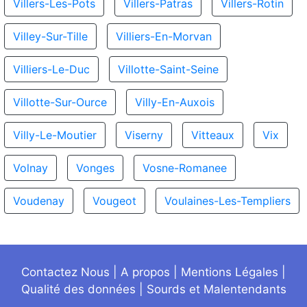
Villers-Les-Pots
Villers-Patras
Villers-Rotin
Villey-Sur-Tille
Villiers-En-Morvan
Villiers-Le-Duc
Villotte-Saint-Seine
Villotte-Sur-Ource
Villy-En-Auxois
Villy-Le-Moutier
Viserny
Vitteaux
Vix
Volnay
Vonges
Vosne-Romanee
Voudenay
Vougeot
Voulaines-Les-Templiers
Contactez Nous
|
A propos
|
Mentions Légales
|
Qualité des données
|
Sourds et Malentendants