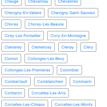
Cheuge
Chevannay
Chevannes
Chevigny-En-Valiere
Chevigny-Saint-Sauveur
Chivres
Chorey-Les-Beaune
Cirey-Les-Pontailler
Civry-En-Montagne
Clamerey
Clemencey
Clenay
Clery
Clomot
Collonges-Les-Bevy
Collonges-Les-Premieres
Colombier
Combertault
Comblanchien
Commarin
Corberon
Corcelles-Les-Arts
Corcelles-Les-Citeaux
Corcelles-Les-Monts