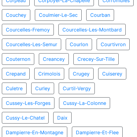
Corpeau
Corpoyer-La-Chapelle
Corrombles
Couchey
Coulmier-Le-Sec
Courban
Courcelles-Fremoy
Courcelles-Les-Montbard
Courcelles-Les-Semur
Courlon
Courtivron
Couternon
Creancey
Crecey-Sur-Tille
Crepand
Crimolois
Crugey
Cuiserey
Culetre
Curley
Curtil-Vergy
Cussey-Les-Forges
Cussy-La-Colonne
Cussy-Le-Chatel
Daix
Dampierre-En-Montagne
Dampierre-Et-Flee