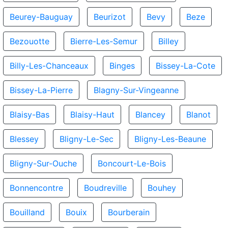
Beurey-Bauguay
Beurizot
Bevy
Beze
Bezouotte
Bierre-Les-Semur
Billey
Billy-Les-Chanceaux
Binges
Bissey-La-Cote
Bissey-La-Pierre
Blagny-Sur-Vingeanne
Blaisy-Bas
Blaisy-Haut
Blancey
Blanot
Blessey
Bligny-Le-Sec
Bligny-Les-Beaune
Bligny-Sur-Ouche
Boncourt-Le-Bois
Bonnencontre
Boudreville
Bouhey
Bouilland
Bouix
Bourberain