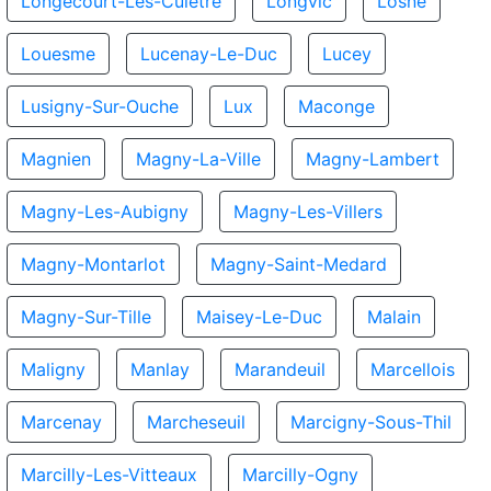
Longecourt-Les-Culetre
Longvic
Losne
Louesme
Lucenay-Le-Duc
Lucey
Lusigny-Sur-Ouche
Lux
Maconge
Magnien
Magny-La-Ville
Magny-Lambert
Magny-Les-Aubigny
Magny-Les-Villers
Magny-Montarlot
Magny-Saint-Medard
Magny-Sur-Tille
Maisey-Le-Duc
Malain
Maligny
Manlay
Marandeuil
Marcellois
Marcenay
Marcheseuil
Marcigny-Sous-Thil
Marcilly-Les-Vitteaux
Marcilly-Ogny