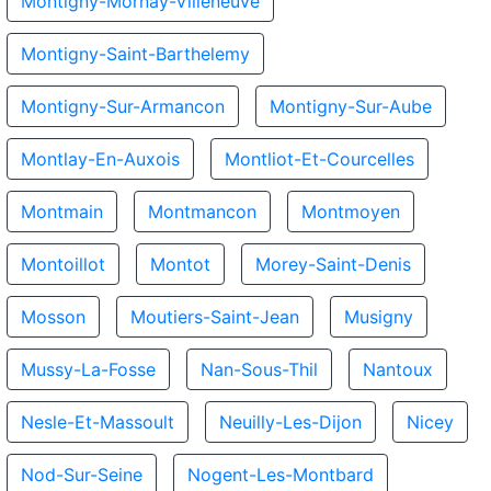
Montigny-Mornay-Villeneuve
Montigny-Saint-Barthelemy
Montigny-Sur-Armancon
Montigny-Sur-Aube
Montlay-En-Auxois
Montliot-Et-Courcelles
Montmain
Montmancon
Montmoyen
Montoillot
Montot
Morey-Saint-Denis
Mosson
Moutiers-Saint-Jean
Musigny
Mussy-La-Fosse
Nan-Sous-Thil
Nantoux
Nesle-Et-Massoult
Neuilly-Les-Dijon
Nicey
Nod-Sur-Seine
Nogent-Les-Montbard