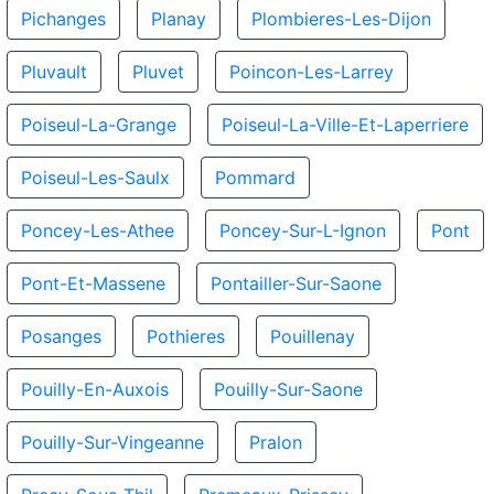
Pichanges
Planay
Plombieres-Les-Dijon
Pluvault
Pluvet
Poincon-Les-Larrey
Poiseul-La-Grange
Poiseul-La-Ville-Et-Laperriere
Poiseul-Les-Saulx
Pommard
Poncey-Les-Athee
Poncey-Sur-L-Ignon
Pont
Pont-Et-Massene
Pontailler-Sur-Saone
Posanges
Pothieres
Pouillenay
Pouilly-En-Auxois
Pouilly-Sur-Saone
Pouilly-Sur-Vingeanne
Pralon