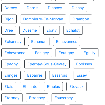
Darcey
Darois
Diancey
Dienay
Dijon
Dompierre-En-Morvan
Drambon
Dree
Duesme
Ebaty
Echalot
Echannay
Echenon
Echevannes
Echevronne
Echigey
Ecutigny
Eguilly
Epagny
Epernay-Sous-Gevrey
Epoisses
Eringes
Esbarres
Essarois
Essey
Etais
Etalante
Etaules
Etevaux
Etormay
Etrochey
Fauverney