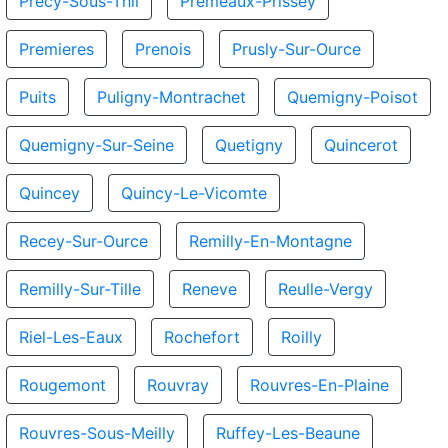
Precy-Sous-Thil
Premeaux-Prissey
Premieres
Prenois
Prusly-Sur-Ource
Puits
Puligny-Montrachet
Quemigny-Poisot
Quemigny-Sur-Seine
Quetigny
Quincerot
Quincey
Quincy-Le-Vicomte
Recey-Sur-Ource
Remilly-En-Montagne
Remilly-Sur-Tille
Reneve
Reulle-Vergy
Riel-Les-Eaux
Rochefort
Roilly
Rougemont
Rouvray
Rouvres-En-Plaine
Rouvres-Sous-Meilly
Ruffey-Les-Beaune