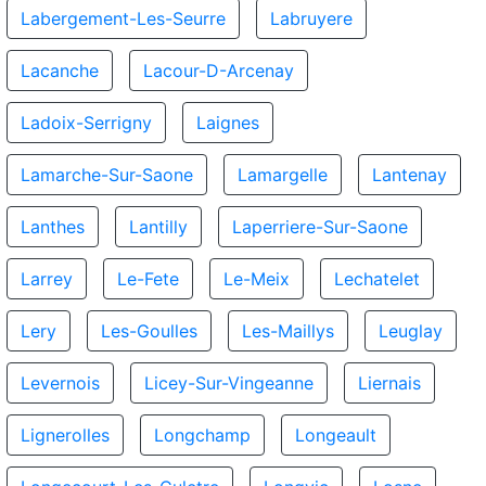
Labergement-Les-Seurre
Labruyere
Lacanche
Lacour-D-Arcenay
Ladoix-Serrigny
Laignes
Lamarche-Sur-Saone
Lamargelle
Lantenay
Lanthes
Lantilly
Laperriere-Sur-Saone
Larrey
Le-Fete
Le-Meix
Lechatelet
Lery
Les-Goulles
Les-Maillys
Leuglay
Levernois
Licey-Sur-Vingeanne
Liernais
Lignerolles
Longchamp
Longeault