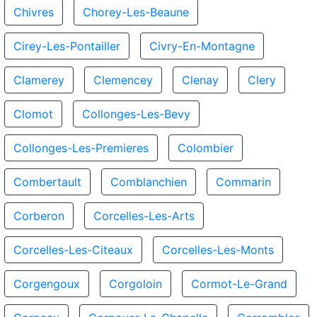
Chivres
Chorey-Les-Beaune
Cirey-Les-Pontailler
Civry-En-Montagne
Clamerey
Clemencey
Clenay
Clery
Clomot
Collonges-Les-Bevy
Collonges-Les-Premieres
Colombier
Combertault
Comblanchien
Commarin
Corberon
Corcelles-Les-Arts
Corcelles-Les-Citeaux
Corcelles-Les-Monts
Corgengoux
Corgoloin
Cormot-Le-Grand