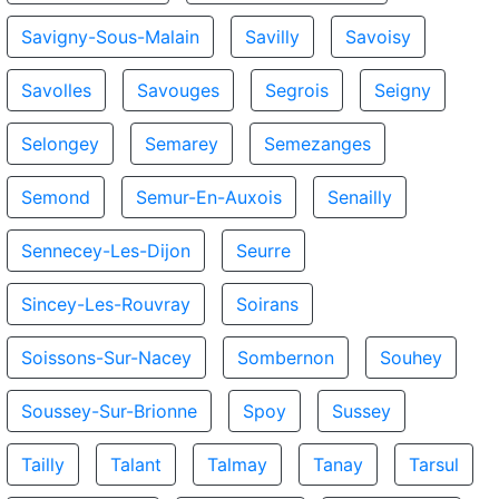
Savigny-Sous-Malain
Savilly
Savoisy
Savolles
Savouges
Segrois
Seigny
Selongey
Semarey
Semezanges
Semond
Semur-En-Auxois
Senailly
Sennecey-Les-Dijon
Seurre
Sincey-Les-Rouvray
Soirans
Soissons-Sur-Nacey
Sombernon
Souhey
Soussey-Sur-Brionne
Spoy
Sussey
Tailly
Talant
Talmay
Tanay
Tarsul