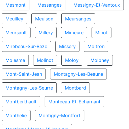
Mesmont
Messanges
Messigny-Et-Vantoux
Meuilley
Meulson
Meursanges
Meursault
Millery
Mimeure
Minot
Mirebeau-Sur-Beze
Missery
Moitron
Molesme
Molinot
Moloy
Molphey
Mont-Saint-Jean
Montagny-Les-Beaune
Montagny-Les-Seurre
Montbard
Montberthault
Montceau-Et-Echarnant
Monthelie
Montigny-Montfort