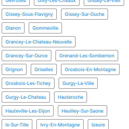
Gevrolles
Gilly-Les-Citeaux
Gissey-Le-Vieil
Gissey-Sous-Flavigny
Gissey-Sur-Ouche
Glanon
Gommeville
Grancey-Le-Chateau-Neuvelle
Grancey-Sur-Ource
Grenand-Les-Sombernon
Grignon
Griselles
Grosbois-En-Montagne
Grosbois-Les-Tichey
Gurgy-La-Ville
Gurgy-Le-Chateau
Hauteroche
Hauteville-Les-Dijon
Heuilley-Sur-Saone
Is-Sur-Tille
Ivry-En-Montagne
Izeure