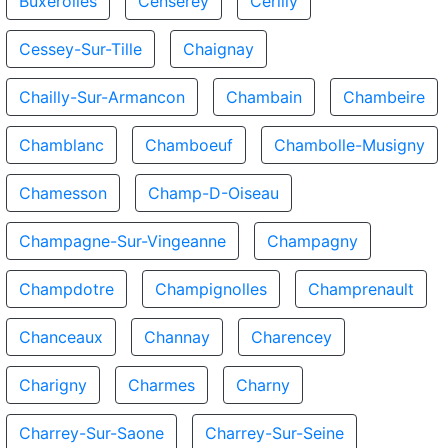
Buxerolles
Censerey
Cerilly
Cessey-Sur-Tille
Chaignay
Chailly-Sur-Armancon
Chambain
Chambeire
Chamblanc
Chamboeuf
Chambolle-Musigny
Chamesson
Champ-D-Oiseau
Champagne-Sur-Vingeanne
Champagny
Champdotre
Champignolles
Champrenault
Chanceaux
Channay
Charencey
Charigny
Charmes
Charny
Charrey-Sur-Saone
Charrey-Sur-Seine