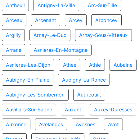
Antheuil
Antigny-La-Ville
Arc-Sur-Tille
Arceau
Arcenant
Arcey
Arconcey
Argilly
Arnay-Le-Duc
Arnay-Sous-Vitteaux
Arrans
Asnieres-En-Montagne
Asnieres-Les-Dijon
Athee
Athie
Aubaine
Aubigny-En-Plaine
Aubigny-La-Ronce
Aubigny-Les-Sombernon
Autricourt
Auvillars-Sur-Saone
Auxant
Auxey-Duresses
Auxonne
Avelanges
Avosnes
Avot