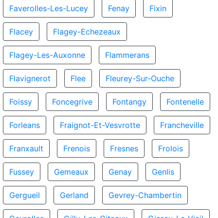
Faverolles-Les-Lucey
Fenay
Fixin
Flacey
Flagey-Echezeaux
Flagey-Les-Auxonne
Flammerans
Flavignerot
Flee
Fleurey-Sur-Ouche
Foissy
Foncegrive
Fontangy
Fontenelle
Forleans
Fraignot-Et-Vesvrotte
Francheville
Franxault
Frenois
Fresnes
Frolois
Fussey
Gemeaux
Genay
Genlis
Gergueil
Gerland
Gevrey-Chambertin