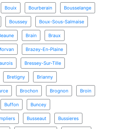
Bouix
Bourberain
Bousselange
Boussey
Boux-Sous-Salmaise
Beaune
Brain
Braux
Morvan
Brazey-En-Plaine
aurois
Bressey-Sur-Tille
Bretigny
Brianny
urce
Brochon
Brognon
Broin
Buffon
Buncey
mpliers
Busseaut
Bussieres