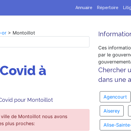
Annuaire
Répertoire
Liti
-or
> Montoillot
Information
Ces informatio
par le gouvern
gouvernementa
 Covid à
Chercher 
dans une au
Agencourt
 Covid pour Montoillot
Aiserey
ville de Montoillot nous avons
es plus proches:
Alise-Sainte