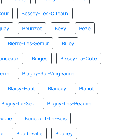
Cour
Bessey-Les-Citeaux
guay
Beurizot
Bevy
Beze
Bierre-Les-Semur
Billey
hanceaux
Binges
Bissey-La-Cote
erre
Blagny-Sur-Vingeanne
Blaisy-Haut
Blancey
Blanot
Bligny-Le-Sec
Bligny-Les-Beaune
Ouche
Boncourt-Le-Bois
re
Boudreville
Bouhey