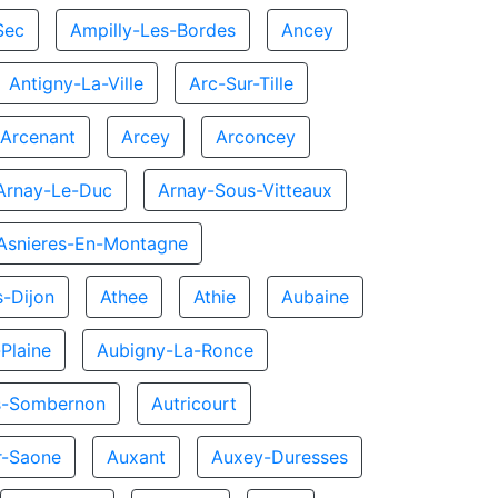
Sec
Ampilly-Les-Bordes
Ancey
Antigny-La-Ville
Arc-Sur-Tille
Arcenant
Arcey
Arconcey
Arnay-Le-Duc
Arnay-Sous-Vitteaux
Asnieres-En-Montagne
s-Dijon
Athee
Athie
Aubaine
Plaine
Aubigny-La-Ronce
s-Sombernon
Autricourt
ur-Saone
Auxant
Auxey-Duresses