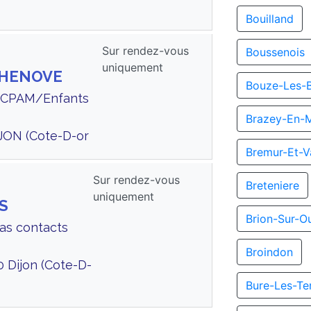
Bouilland
Sur rendez-vous
Boussenois
uniquement
CHENOVE
Bouze-Les-
te CPAM/Enfants
Brazey-En-
JON (Cote-D-or
Bremur-Et-V
Sur rendez-vous
Breteniere
uniquement
S
Brion-Sur-O
Cas contacts
Broindon
0 Dijon (Cote-D-
Bure-Les-Te