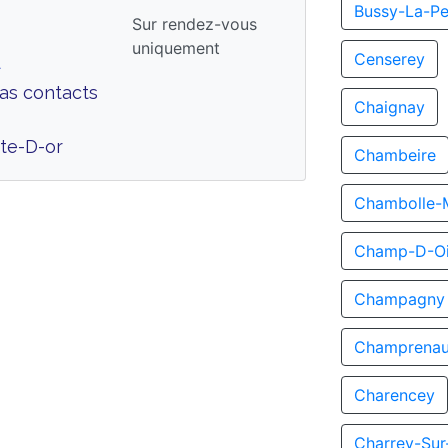
Bussy-La-Pe
Sur rendez-vous
uniquement
A
Censerey
Cas contacts
Chaignay
te-D-or
Chambeire
Chambolle-
Champ-D-Oi
Champagny
Champrenau
Charencey
Charrey-Su