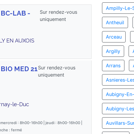
Ampilly-Le-
Sur rendez-vous
 BC-LAB -
uniquement
Antheuil
Arceau
LLY EN AUXOIS
Argilly
Arrans
Sur rendez-vous
 BIO MED 21
uniquement
Asnieres-Le
Aubigny-En-
rnay-le-Duc
Aubigny-Le
Auvillars-S
 mercredi : 8h00-16h00 | jeudi : 8h00-16h00 |
nche : fermé