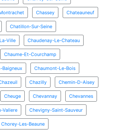
Montrachet
Chassey
Chateauneuf
Chatillon-Sur-Seine
a-Ville
Chaudenay-Le-Chateau
Chaume-Et-Courchamp
-Baigneux
Chaumont-Le-Bois
Chazeuil
Chazilly
Chemin-D-Aisey
Cheuge
Chevannay
Chevannes
-Valiere
Chevigny-Saint-Sauveur
Chorey-Les-Beaune