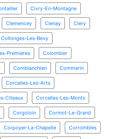
ntailler
Civry-En-Montagne
Clemencey
Clenay
Clery
Collonges-Les-Bevy
es-Premieres
Colombier
t
Comblanchien
Commarin
Corcelles-Les-Arts
es-Citeaux
Corcelles-Les-Monts
x
Corgoloin
Cormot-Le-Grand
Corpoyer-La-Chapelle
Corrombles