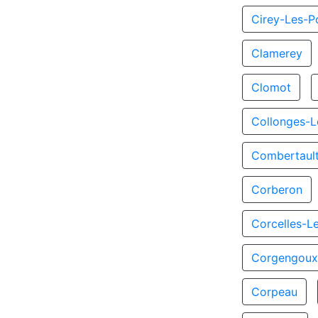
Cirey-Les-Po
Clamerey
Clomot
Collonges-L
Combertaul
Corberon
Corcelles-L
Corgengou
Corpeau