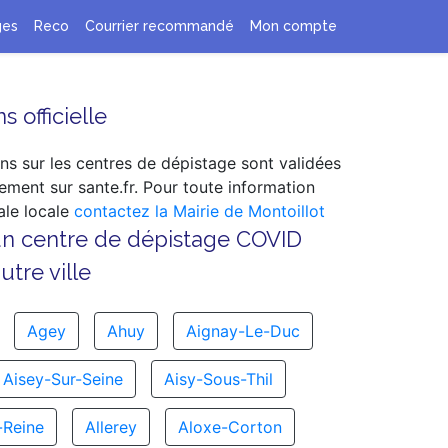
ges
Reco
Courrier recommandé
Mon compte
s officielle
ns sur les centres de dépistage sont validées
ement sur sante.fr. Pour toute information
le locale
contactez la Mairie de Montoillot
un centre de dépistage COVID
tre ville
Agey
Ahuy
Aignay-Le-Duc
Aisey-Sur-Seine
Aisy-Sous-Thil
-Reine
Allerey
Aloxe-Corton