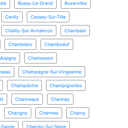
sle
Bussy-Le-Grand
Buxerolles
Cerilly
Cessey-Sur-Tille
Chailly-Sur-Armancon
Chambain
Chamblanc
Chamboeuf
Musigny
Chamesson
seau
Champagne-Sur-Vingeanne
Champdotre
Champignolles
lt
Chanceaux
Channay
Charigny
Charmes
Charny
r-Saone
Charrey-Sur-Seine