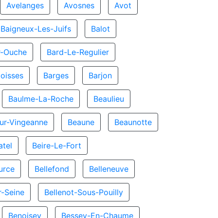
Avelanges
Avosnes
Avot
Baigneux-Les-Juifs
Balot
r-Ouche
Bard-Le-Regulier
oisses
Barges
Barjon
Baulme-La-Roche
Beaulieu
ur-Vingeanne
Beaune
Beaunotte
atel
Beire-Le-Fort
urce
Bellefond
Belleneuve
r-Seine
Bellenot-Sous-Pouilly
Benoisey
Bessey-En-Chaume