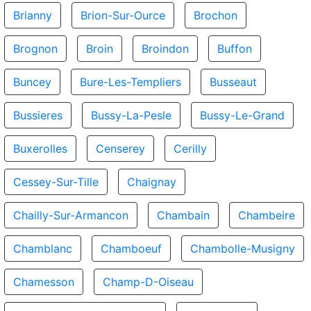
Brianny
Brion-Sur-Ource
Brochon
Brognon
Broin
Broindon
Buffon
Buncey
Bure-Les-Templiers
Busseaut
Bussieres
Bussy-La-Pesle
Bussy-Le-Grand
Buxerolles
Censerey
Cerilly
Cessey-Sur-Tille
Chaignay
Chailly-Sur-Armancon
Chambain
Chambeire
Chamblanc
Chamboeuf
Chambolle-Musigny
Chamesson
Champ-D-Oiseau