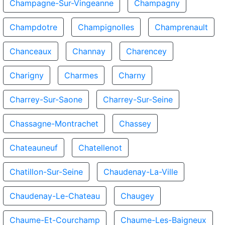
Champagne-Sur-Vingeanne
Champagny
Champdotre
Champignolles
Champrenault
Chanceaux
Channay
Charencey
Charigny
Charmes
Charny
Charrey-Sur-Saone
Charrey-Sur-Seine
Chassagne-Montrachet
Chassey
Chateauneuf
Chatellenot
Chatillon-Sur-Seine
Chaudenay-La-Ville
Chaudenay-Le-Chateau
Chaugey
Chaume-Et-Courchamp
Chaume-Les-Baigneux