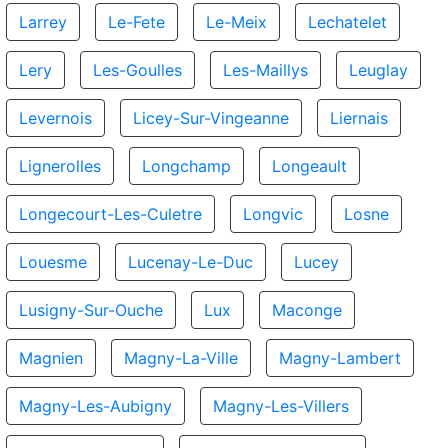
Larrey
Le-Fete
Le-Meix
Lechatelet
Lery
Les-Goulles
Les-Maillys
Leuglay
Levernois
Licey-Sur-Vingeanne
Liernais
Lignerolles
Longchamp
Longeault
Longecourt-Les-Culetre
Longvic
Losne
Louesme
Lucenay-Le-Duc
Lucey
Lusigny-Sur-Ouche
Lux
Maconge
Magnien
Magny-La-Ville
Magny-Lambert
Magny-Les-Aubigny
Magny-Les-Villers