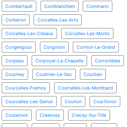
Combertault
Comblanchien
Commarin
Corberon
Corcelles-Les-Arts
Corcelles-Les-Citeaux
Corcelles-Les-Monts
Corgengoux
Corgoloin
Cormot-Le-Grand
Corpeau
Corpoyer-La-Chapelle
Corrombles
Couchey
Coulmier-Le-Sec
Courban
Courcelles-Fremoy
Courcelles-Les-Montbard
Courcelles-Les-Semur
Courlon
Courtivron
Couternon
Creancey
Crecey-Sur-Tille