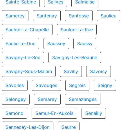
Sainte-Sabine
Salives
Salmaise
Samerey
Santenay
Santosse
Saulieu
Saulon-La-Chapelle
Saulon-La-Rue
Saulx-Le-Duc
Saussey
Saussy
Savigny-Le-Sec
Savigny-Les-Beaune
Savigny-Sous-Malain
Savilly
Savoisy
Savolles
Savouges
Segrois
Seigny
Selongey
Semarey
Semezanges
Semond
Semur-En-Auxois
Senailly
Sennecey-Les-Dijon
Seurre