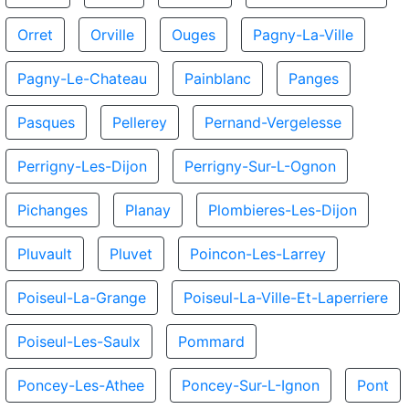
Orret
Orville
Ouges
Pagny-La-Ville
Pagny-Le-Chateau
Painblanc
Panges
Pasques
Pellerey
Pernand-Vergelesse
Perrigny-Les-Dijon
Perrigny-Sur-L-Ognon
Pichanges
Planay
Plombieres-Les-Dijon
Pluvault
Pluvet
Poincon-Les-Larrey
Poiseul-La-Grange
Poiseul-La-Ville-Et-Laperriere
Poiseul-Les-Saulx
Pommard
Poncey-Les-Athee
Poncey-Sur-L-Ignon
Pont