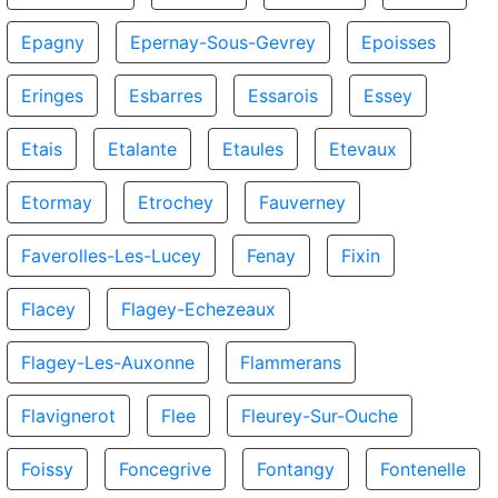
Epagny
Epernay-Sous-Gevrey
Epoisses
Eringes
Esbarres
Essarois
Essey
Etais
Etalante
Etaules
Etevaux
Etormay
Etrochey
Fauverney
Faverolles-Les-Lucey
Fenay
Fixin
Flacey
Flagey-Echezeaux
Flagey-Les-Auxonne
Flammerans
Flavignerot
Flee
Fleurey-Sur-Ouche
Foissy
Foncegrive
Fontangy
Fontenelle