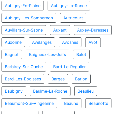
Aubigny-En-Plaine
Aubigny-La-Ronce
Aubigny-Les-Sombernon
Autricourt
Auvillars-Sur-Saone
Auxant
Auxey-Duresses
Auxonne
Avelanges
Avosnes
Avot
Bagnot
Baigneux-Les-Juifs
Balot
Barbirey-Sur-Ouche
Bard-Le-Regulier
Bard-Les-Epoisses
Barges
Barjon
Baubigny
Baulme-La-Roche
Beaulieu
Beaumont-Sur-Vingeanne
Beaune
Beaunotte