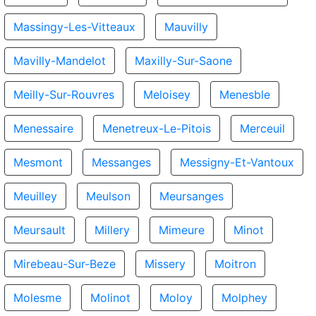
Massingy-Les-Vitteaux
Mauvilly
Mavilly-Mandelot
Maxilly-Sur-Saone
Meilly-Sur-Rouvres
Meloisey
Menesble
Menessaire
Menetreux-Le-Pitois
Merceuil
Mesmont
Messanges
Messigny-Et-Vantoux
Meuilley
Meulson
Meursanges
Meursault
Millery
Mimeure
Minot
Mirebeau-Sur-Beze
Missery
Moitron
Molesme
Molinot
Moloy
Molphey