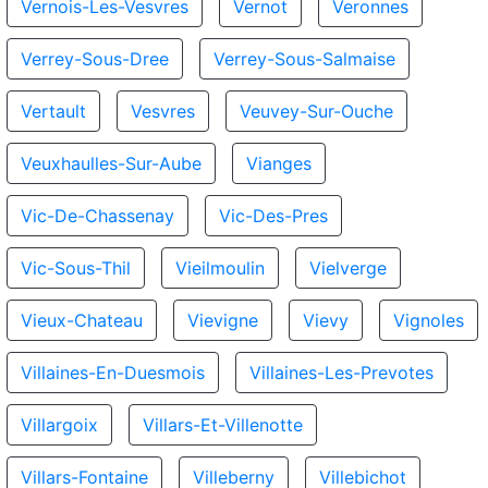
Vernois-Les-Vesvres
Vernot
Veronnes
Verrey-Sous-Dree
Verrey-Sous-Salmaise
Vertault
Vesvres
Veuvey-Sur-Ouche
Veuxhaulles-Sur-Aube
Vianges
Vic-De-Chassenay
Vic-Des-Pres
Vic-Sous-Thil
Vieilmoulin
Vielverge
Vieux-Chateau
Vievigne
Vievy
Vignoles
Villaines-En-Duesmois
Villaines-Les-Prevotes
Villargoix
Villars-Et-Villenotte
Villars-Fontaine
Villeberny
Villebichot