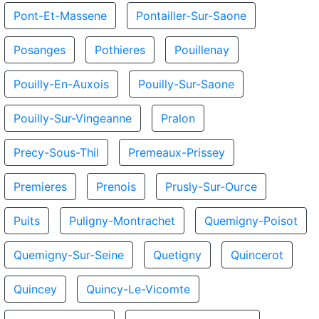
Pont-Et-Massene
Pontailler-Sur-Saone
Posanges
Pothieres
Pouillenay
Pouilly-En-Auxois
Pouilly-Sur-Saone
Pouilly-Sur-Vingeanne
Pralon
Precy-Sous-Thil
Premeaux-Prissey
Premieres
Prenois
Prusly-Sur-Ource
Puits
Puligny-Montrachet
Quemigny-Poisot
Quemigny-Sur-Seine
Quetigny
Quincerot
Quincey
Quincy-Le-Vicomte