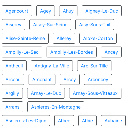
Agencourt
Agey
Ahuy
Aignay-Le-Duc
Aiserey
Aisey-Sur-Seine
Aisy-Sous-Thil
Alise-Sainte-Reine
Allerey
Aloxe-Corton
Ampilly-Le-Sec
Ampilly-Les-Bordes
Ancey
Antheuil
Antigny-La-Ville
Arc-Sur-Tille
Arceau
Arcenant
Arcey
Arconcey
Argilly
Arnay-Le-Duc
Arnay-Sous-Vitteaux
Arrans
Asnieres-En-Montagne
Asnieres-Les-Dijon
Athee
Athie
Aubaine