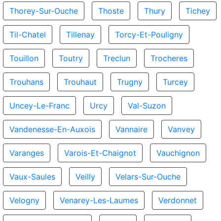
Thorey-Sur-Ouche
Thoste
Thury
Tichey
Til-Chatel
Tillenay
Torcy-Et-Pouligny
Touillon
Toutry
Treclun
Trocheres
Trouhans
Trouhaut
Trugny
Turcey
Uncey-Le-Franc
Urcy
Val-Suzon
Vandenesse-En-Auxois
Vannaire
Vanvey
Varanges
Varois-Et-Chaignot
Vauchignon
Vaux-Saules
Veilly
Velars-Sur-Ouche
Velogny
Venarey-Les-Laumes
Verdonnet