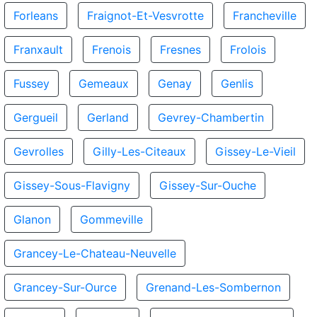
Forleans
Fraignot-Et-Vesvrotte
Francheville
Franxault
Frenois
Fresnes
Frolois
Fussey
Gemeaux
Genay
Genlis
Gergueil
Gerland
Gevrey-Chambertin
Gevrolles
Gilly-Les-Citeaux
Gissey-Le-Vieil
Gissey-Sous-Flavigny
Gissey-Sur-Ouche
Glanon
Gommeville
Grancey-Le-Chateau-Neuvelle
Grancey-Sur-Ource
Grenand-Les-Sombernon