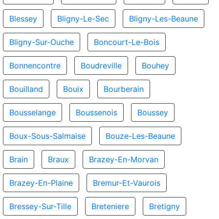
Blessey
Bligny-Le-Sec
Bligny-Les-Beaune
Bligny-Sur-Ouche
Boncourt-Le-Bois
Bonnencontre
Boudreville
Bouhey
Bouilland
Bouix
Bourberain
Bousselange
Boussenois
Boussey
Boux-Sous-Salmaise
Bouze-Les-Beaune
Brain
Braux
Brazey-En-Morvan
Brazey-En-Plaine
Bremur-Et-Vaurois
Bressey-Sur-Tille
Breteniere
Bretigny