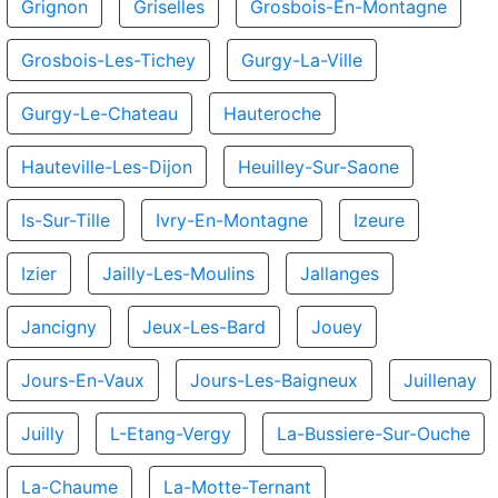
Grignon
Griselles
Grosbois-En-Montagne
Grosbois-Les-Tichey
Gurgy-La-Ville
Gurgy-Le-Chateau
Hauteroche
Hauteville-Les-Dijon
Heuilley-Sur-Saone
Is-Sur-Tille
Ivry-En-Montagne
Izeure
Izier
Jailly-Les-Moulins
Jallanges
Jancigny
Jeux-Les-Bard
Jouey
Jours-En-Vaux
Jours-Les-Baigneux
Juillenay
Juilly
L-Etang-Vergy
La-Bussiere-Sur-Ouche
La-Chaume
La-Motte-Ternant