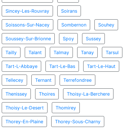
Sincey-Les-Rouvray
Soirans
Soissons-Sur-Nacey
Sombernon
Souhey
Soussey-Sur-Brionne
Spoy
Sussey
Tailly
Talant
Talmay
Tanay
Tarsul
Tart-L-Abbaye
Tart-Le-Bas
Tart-Le-Haut
Tellecey
Ternant
Terrefondree
Thenissey
Thoires
Thoisy-La-Berchere
Thoisy-Le-Desert
Thomirey
Thorey-En-Plaine
Thorey-Sous-Charny