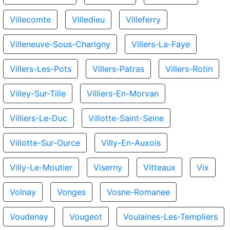
Villecomte
Villedieu
Villeferry
Villeneuve-Sous-Charigny
Villers-La-Faye
Villers-Les-Pots
Villers-Patras
Villers-Rotin
Villey-Sur-Tille
Villiers-En-Morvan
Villiers-Le-Duc
Villotte-Saint-Seine
Villotte-Sur-Ource
Villy-En-Auxois
Villy-Le-Moutier
Viserny
Vitteaux
Vix
Volnay
Vonges
Vosne-Romanee
Voudenay
Vougeot
Voulaines-Les-Templiers