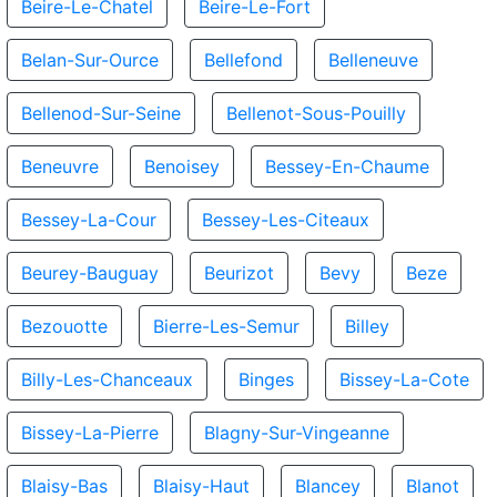
Beire-Le-Chatel
Beire-Le-Fort
Belan-Sur-Ource
Bellefond
Belleneuve
Bellenod-Sur-Seine
Bellenot-Sous-Pouilly
Beneuvre
Benoisey
Bessey-En-Chaume
Bessey-La-Cour
Bessey-Les-Citeaux
Beurey-Bauguay
Beurizot
Bevy
Beze
Bezouotte
Bierre-Les-Semur
Billey
Billy-Les-Chanceaux
Binges
Bissey-La-Cote
Bissey-La-Pierre
Blagny-Sur-Vingeanne
Blaisy-Bas
Blaisy-Haut
Blancey
Blanot