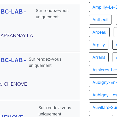
Ampilly-Le-
Sur rendez-vous
 BC-LAB -
uniquement
Antheuil
Arceau
 MARSANNAY LA
Argilly
Arrans
Sur rendez-vous
 BC-LAB -
uniquement
Asnieres-Le
Aubigny-En-
300 CHENOVE
Aubigny-Le
Auvillars-S
Sur rendez-vous
uniquement