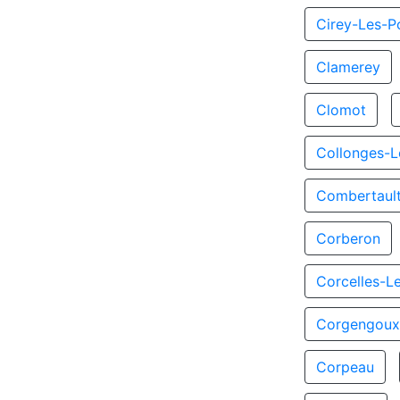
Cirey-Les-Po
Clamerey
Clomot
Collonges-L
Combertaul
Corberon
Corcelles-L
Corgengou
Corpeau