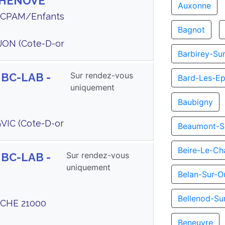
CHENOVE
Auxonne
te CPAM/Enfants
Bagnot
JON (Cote-D-or
Barbirey-Su
Sur rendez-vous
 BC-LAB -
Bard-Les-Ep
uniquement
Baubigny
VIC (Cote-D-or
Beaumont-S
Beire-Le-Ch
Sur rendez-vous
 BC-LAB -
uniquement
Belan-Sur-O
Bellenod-Su
UCHE 21000
Beneuvre