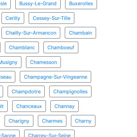
sle
Bussy-Le-Grand
Buxerolles
Cerilly
Cessey-Sur-Tille
Chailly-Sur-Armancon
Chambain
Chamblanc
Chamboeuf
Musigny
Chamesson
seau
Champagne-Sur-Vingeanne
Champdotre
Champignolles
lt
Chanceaux
Channay
Charigny
Charmes
Charny
r-Saone
Charrey-Sur-Seine