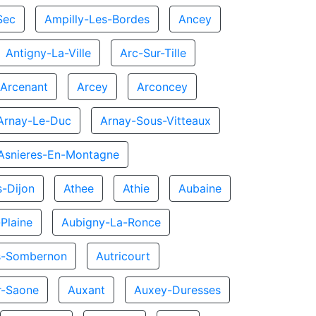
Sec
Ampilly-Les-Bordes
Ancey
Antigny-La-Ville
Arc-Sur-Tille
Arcenant
Arcey
Arconcey
Arnay-Le-Duc
Arnay-Sous-Vitteaux
Asnieres-En-Montagne
s-Dijon
Athee
Athie
Aubaine
Plaine
Aubigny-La-Ronce
s-Sombernon
Autricourt
ur-Saone
Auxant
Auxey-Duresses