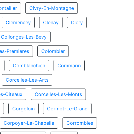
ntailler
Civry-En-Montagne
Clemencey
Clenay
Clery
Collonges-Les-Bevy
es-Premieres
Colombier
t
Comblanchien
Commarin
Corcelles-Les-Arts
es-Citeaux
Corcelles-Les-Monts
x
Corgoloin
Cormot-Le-Grand
Corpoyer-La-Chapelle
Corrombles