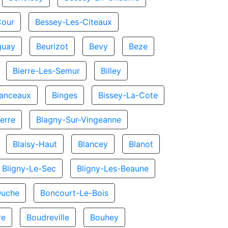
Cour
Bessey-Les-Citeaux
guay
Beurizot
Bevy
Beze
Bierre-Les-Semur
Billey
hanceaux
Binges
Bissey-La-Cote
erre
Blagny-Sur-Vingeanne
Blaisy-Haut
Blancey
Blanot
Bligny-Le-Sec
Bligny-Les-Beaune
Ouche
Boncourt-Le-Bois
re
Boudreville
Bouhey