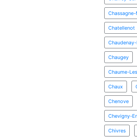
Chassagne-
Chatellenot
Chaudenay-L
Chaugey
Chaume-Les
Chaux
Chenove
Chevigny-En
Chivres