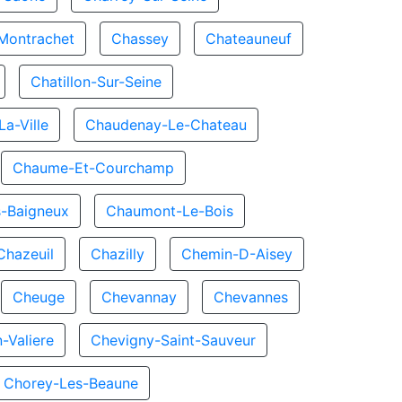
Montrachet
Chassey
Chateauneuf
Chatillon-Sur-Seine
a-Ville
Chaudenay-Le-Chateau
Chaume-Et-Courchamp
-Baigneux
Chaumont-Le-Bois
Chazeuil
Chazilly
Chemin-D-Aisey
Cheuge
Chevannay
Chevannes
-Valiere
Chevigny-Saint-Sauveur
Chorey-Les-Beaune