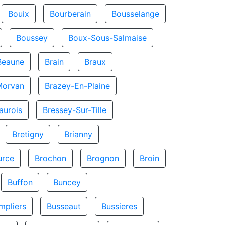
Bouix
Bourberain
Bousselange
Boussey
Boux-Sous-Salmaise
Beaune
Brain
Braux
Morvan
Brazey-En-Plaine
aurois
Bressey-Sur-Tille
Bretigny
Brianny
urce
Brochon
Brognon
Broin
Buffon
Buncey
mpliers
Busseaut
Bussieres