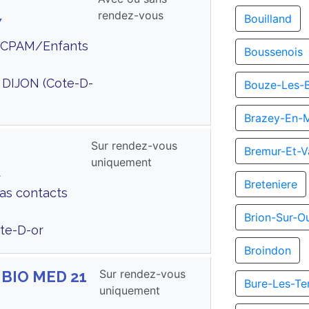
rendez-vous
Bouilland
Y
te CPAM/Enfants
Boussenois
DIJON (Cote-D-
Bouze-Les-
Brazey-En-
Sur rendez-vous
Bremur-Et-V
uniquement
A
Breteniere
Cas contacts
Brion-Sur-O
te-D-or
Broindon
Sur rendez-vous
 BIO MED 21
Bure-Les-Te
uniquement