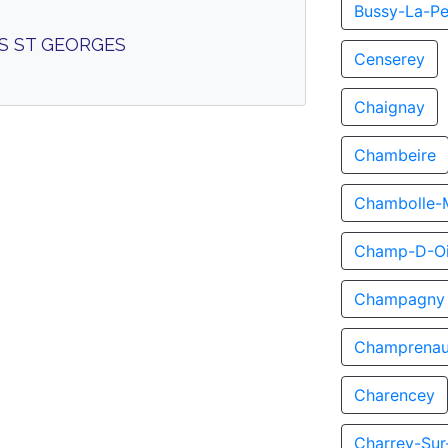
Bussy-La-Pe
TS ST GEORGES
Censerey
Chaignay
Chambeire
Chambolle-
Champ-D-Oi
Champagny
Champrenau
Charencey
Charrey-Su