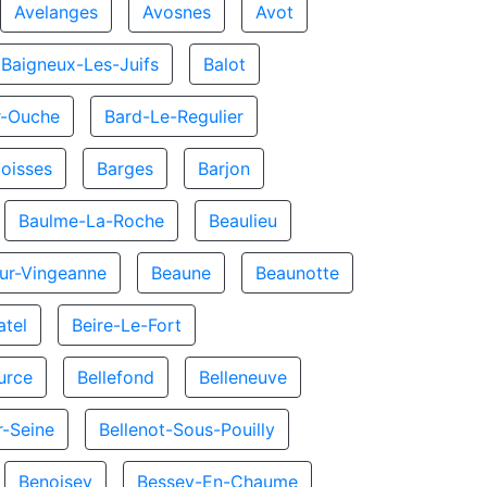
Avelanges
Avosnes
Avot
Baigneux-Les-Juifs
Balot
r-Ouche
Bard-Le-Regulier
oisses
Barges
Barjon
Baulme-La-Roche
Beaulieu
ur-Vingeanne
Beaune
Beaunotte
atel
Beire-Le-Fort
urce
Bellefond
Belleneuve
r-Seine
Bellenot-Sous-Pouilly
Benoisey
Bessey-En-Chaume