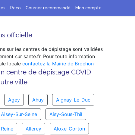
ges
Reco
Courrier recommandé
Mon compte
s officielle
ns sur les centres de dépistage sont validées
ement sur sante.fr. Pour toute information
le locale
contactez la Mairie de Brochon
un centre de dépistage COVID
tre ville
Agey
Ahuy
Aignay-Le-Duc
Aisey-Sur-Seine
Aisy-Sous-Thil
-Reine
Allerey
Aloxe-Corton