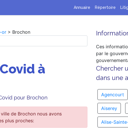
Annuaire
Répertoire
Liti
-or
> Brochon
Information
Ces informatio
par le gouvern
gouvernementa
 Covid à
Chercher 
dans une au
Agencourt
e Covid pour Brochon
Aiserey
 ville de Brochon nous avons
es plus proches:
Alise-Sainte