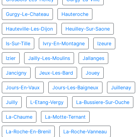
Gurgy-Le-Chateau
Hauteroche
Hauteville-Les-Dijon
Heuilley-Sur-Saone
Is-Sur-Tille
Ivry-En-Montagne
Izeure
Izier
Jailly-Les-Moulins
Jallanges
Jancigny
Jeux-Les-Bard
Jouey
Jours-En-Vaux
Jours-Les-Baigneux
Juillenay
Juilly
L-Etang-Vergy
La-Bussiere-Sur-Ouche
La-Chaume
La-Motte-Ternant
La-Roche-En-Brenil
La-Roche-Vanneau