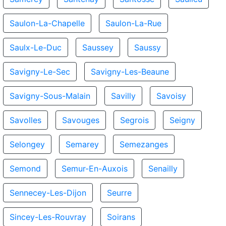
Saulon-La-Chapelle
Saulon-La-Rue
Saulx-Le-Duc
Saussey
Saussy
Savigny-Le-Sec
Savigny-Les-Beaune
Savigny-Sous-Malain
Savilly
Savoisy
Savolles
Savouges
Segrois
Seigny
Selongey
Semarey
Semezanges
Semond
Semur-En-Auxois
Senailly
Sennecey-Les-Dijon
Seurre
Sincey-Les-Rouvray
Soirans