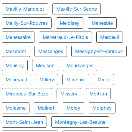
Mavilly-Mandelot
Maxilly-Sur-Saone
Meilly-Sur-Rouvres
Meloisey
Menesble
Menessaire
Menetreux-Le-Pitois
Merceuil
Mesmont
Messanges
Messigny-Et-Vantoux
Meuilley
Meulson
Meursanges
Meursault
Millery
Mimeure
Minot
Mirebeau-Sur-Beze
Missery
Moitron
Molesme
Molinot
Moloy
Molphey
Mont-Saint-Jean
Montagny-Les-Beaune