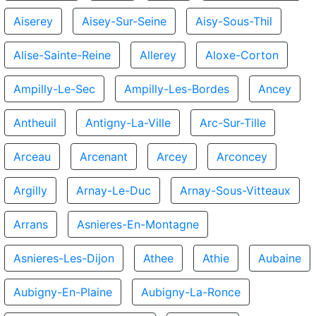
Aiserey
Aisey-Sur-Seine
Aisy-Sous-Thil
Alise-Sainte-Reine
Allerey
Aloxe-Corton
Ampilly-Le-Sec
Ampilly-Les-Bordes
Ancey
Antheuil
Antigny-La-Ville
Arc-Sur-Tille
Arceau
Arcenant
Arcey
Arconcey
Argilly
Arnay-Le-Duc
Arnay-Sous-Vitteaux
Arrans
Asnieres-En-Montagne
Asnieres-Les-Dijon
Athee
Athie
Aubaine
Aubigny-En-Plaine
Aubigny-La-Ronce