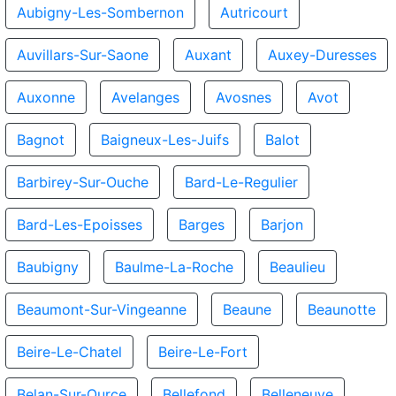
Aubigny-Les-Sombernon
Autricourt
Auvillars-Sur-Saone
Auxant
Auxey-Duresses
Auxonne
Avelanges
Avosnes
Avot
Bagnot
Baigneux-Les-Juifs
Balot
Barbirey-Sur-Ouche
Bard-Le-Regulier
Bard-Les-Epoisses
Barges
Barjon
Baubigny
Baulme-La-Roche
Beaulieu
Beaumont-Sur-Vingeanne
Beaune
Beaunotte
Beire-Le-Chatel
Beire-Le-Fort
Belan-Sur-Ource
Bellefond
Belleneuve