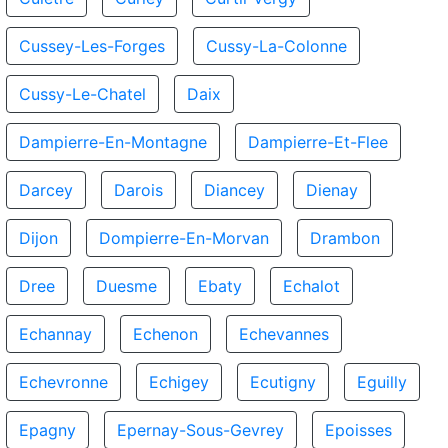
Cussey-Les-Forges
Cussy-La-Colonne
Cussy-Le-Chatel
Daix
Dampierre-En-Montagne
Dampierre-Et-Flee
Darcey
Darois
Diancey
Dienay
Dijon
Dompierre-En-Morvan
Drambon
Dree
Duesme
Ebaty
Echalot
Echannay
Echenon
Echevannes
Echevronne
Echigey
Ecutigny
Eguilly
Epagny
Epernay-Sous-Gevrey
Epoisses