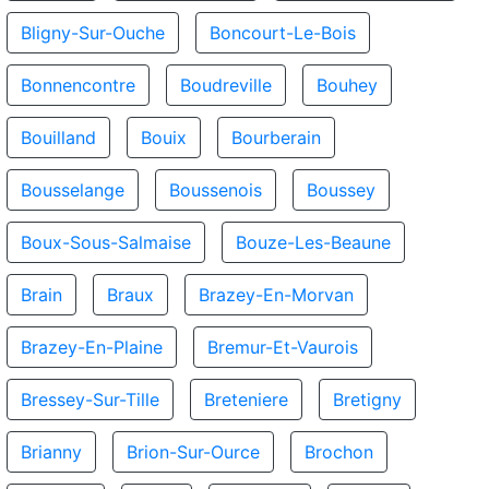
Bligny-Sur-Ouche
Boncourt-Le-Bois
Bonnencontre
Boudreville
Bouhey
Bouilland
Bouix
Bourberain
Bousselange
Boussenois
Boussey
Boux-Sous-Salmaise
Bouze-Les-Beaune
Brain
Braux
Brazey-En-Morvan
Brazey-En-Plaine
Bremur-Et-Vaurois
Bressey-Sur-Tille
Breteniere
Bretigny
Brianny
Brion-Sur-Ource
Brochon