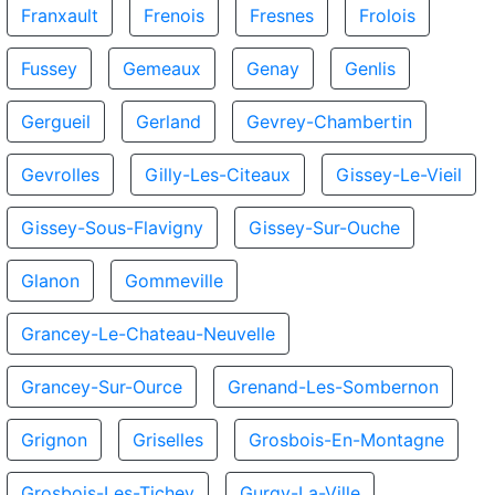
Franxault
Frenois
Fresnes
Frolois
Fussey
Gemeaux
Genay
Genlis
Gergueil
Gerland
Gevrey-Chambertin
Gevrolles
Gilly-Les-Citeaux
Gissey-Le-Vieil
Gissey-Sous-Flavigny
Gissey-Sur-Ouche
Glanon
Gommeville
Grancey-Le-Chateau-Neuvelle
Grancey-Sur-Ource
Grenand-Les-Sombernon
Grignon
Griselles
Grosbois-En-Montagne
Grosbois-Les-Tichey
Gurgy-La-Ville