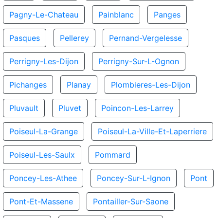
Pagny-Le-Chateau
Painblanc
Panges
Pasques
Pellerey
Pernand-Vergelesse
Perrigny-Les-Dijon
Perrigny-Sur-L-Ognon
Pichanges
Planay
Plombieres-Les-Dijon
Pluvault
Pluvet
Poincon-Les-Larrey
Poiseul-La-Grange
Poiseul-La-Ville-Et-Laperriere
Poiseul-Les-Saulx
Pommard
Poncey-Les-Athee
Poncey-Sur-L-Ignon
Pont
Pont-Et-Massene
Pontailler-Sur-Saone