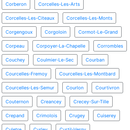
Corberon
Corcelles-Les-Arts
Corcelles-Les-Citeaux
Corcelles-Les-Monts
Corgengoux
Corgoloin
Cormot-Le-Grand
Corpeau
Corpoyer-La-Chapelle
Corrombles
Couchey
Coulmier-Le-Sec
Courban
Courcelles-Fremoy
Courcelles-Les-Montbard
Courcelles-Les-Semur
Courlon
Courtivron
Couternon
Creancey
Crecey-Sur-Tille
Crepand
Crimolois
Crugey
Cuiserey
Culetre
Curley
Curtil-Vergy