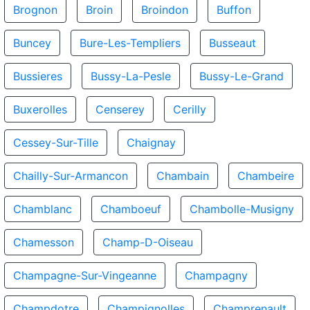
Brognon
Broin
Broindon
Buffon
Buncey
Bure-Les-Templiers
Busseaut
Bussieres
Bussy-La-Pesle
Bussy-Le-Grand
Buxerolles
Censerey
Cerilly
Cessey-Sur-Tille
Chaignay
Chailly-Sur-Armancon
Chambain
Chambeire
Chamblanc
Chamboeuf
Chambolle-Musigny
Chamesson
Champ-D-Oiseau
Champagne-Sur-Vingeanne
Champagny
Champdotre
Champignolles
Champrenault