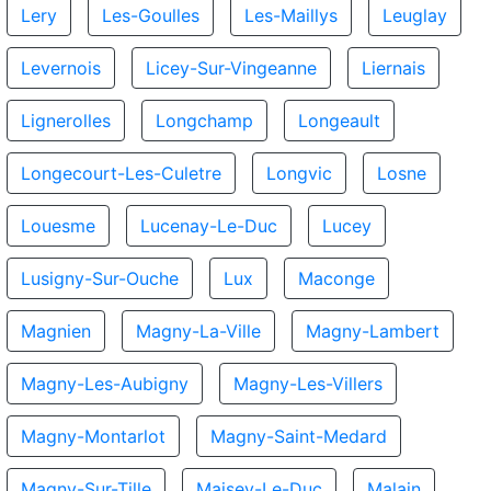
Lery
Les-Goulles
Les-Maillys
Leuglay
Levernois
Licey-Sur-Vingeanne
Liernais
Lignerolles
Longchamp
Longeault
Longecourt-Les-Culetre
Longvic
Losne
Louesme
Lucenay-Le-Duc
Lucey
Lusigny-Sur-Ouche
Lux
Maconge
Magnien
Magny-La-Ville
Magny-Lambert
Magny-Les-Aubigny
Magny-Les-Villers
Magny-Montarlot
Magny-Saint-Medard
Magny-Sur-Tille
Maisey-Le-Duc
Malain