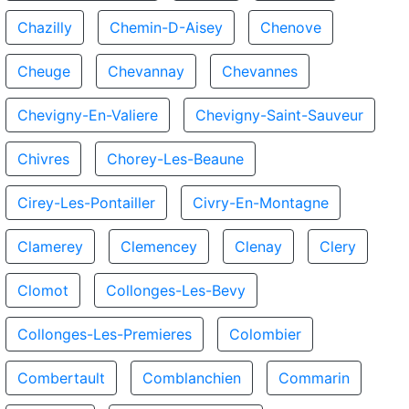
Chazilly
Chemin-D-Aisey
Chenove
Cheuge
Chevannay
Chevannes
Chevigny-En-Valiere
Chevigny-Saint-Sauveur
Chivres
Chorey-Les-Beaune
Cirey-Les-Pontailler
Civry-En-Montagne
Clamerey
Clemencey
Clenay
Clery
Clomot
Collonges-Les-Bevy
Collonges-Les-Premieres
Colombier
Combertault
Comblanchien
Commarin