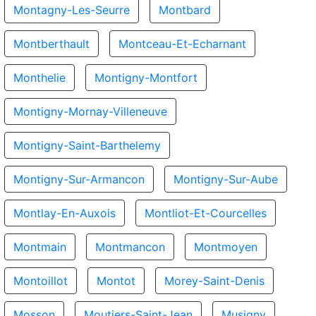
Montagny-Les-Seurre
Montbard
Montberthault
Montceau-Et-Echarnant
Monthelie
Montigny-Montfort
Montigny-Mornay-Villeneuve
Montigny-Saint-Barthelemy
Montigny-Sur-Armancon
Montigny-Sur-Aube
Montlay-En-Auxois
Montliot-Et-Courcelles
Montmain
Montmancon
Montmoyen
Montoillot
Montot
Morey-Saint-Denis
Mosson
Moutiers-Saint-Jean
Musigny