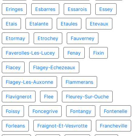
Eringes
Esbarres
Essarois
Essey
Etais
Etalante
Etaules
Etevaux
Etormay
Etrochey
Fauverney
Faverolles-Les-Lucey
Fenay
Fixin
Flacey
Flagey-Echezeaux
Flagey-Les-Auxonne
Flammerans
Flavignerot
Flee
Fleurey-Sur-Ouche
Foissy
Foncegrive
Fontangy
Fontenelle
Forleans
Fraignot-Et-Vesvrotte
Francheville