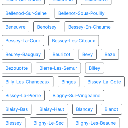
Bellenod-Sur-Seine
Bellenot-Sous-Pouilly
Beneuvre
Benoisey
Bessey-En-Chaume
Bessey-La-Cour
Bessey-Les-Citeaux
Beurey-Bauguay
Beurizot
Bevy
Beze
Bezouotte
Bierre-Les-Semur
Billey
Billy-Les-Chanceaux
Binges
Bissey-La-Cote
Bissey-La-Pierre
Blagny-Sur-Vingeanne
Blaisy-Bas
Blaisy-Haut
Blancey
Blanot
Blessey
Bligny-Le-Sec
Bligny-Les-Beaune