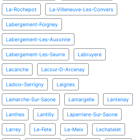
La-Rochepot
La-Villeneuve-Les-Convers
Labergement-Foigney
Labergement-Les-Auxonne
Labergement-Les-Seurre
Labruyere
Lacanche
Lacour-D-Arcenay
Ladoix-Serrigny
Laignes
Lamarche-Sur-Saone
Lamargelle
Lantenay
Lanthes
Lantilly
Laperriere-Sur-Saone
Larrey
Le-Fete
Le-Meix
Lechatelet