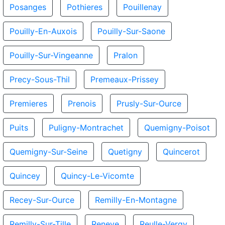
Posanges
Pothieres
Pouillenay
Pouilly-En-Auxois
Pouilly-Sur-Saone
Pouilly-Sur-Vingeanne
Pralon
Precy-Sous-Thil
Premeaux-Prissey
Premieres
Prenois
Prusly-Sur-Ource
Puits
Puligny-Montrachet
Quemigny-Poisot
Quemigny-Sur-Seine
Quetigny
Quincerot
Quincey
Quincy-Le-Vicomte
Recey-Sur-Ource
Remilly-En-Montagne
Remilly-Sur-Tille
Reneve
Reulle-Vergy