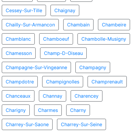
Cessey-Sur-Tille
Chaignay
Chailly-Sur-Armancon
Chambain
Chambeire
Chamblanc
Chamboeuf
Chambolle-Musigny
Chamesson
Champ-D-Oiseau
Champagne-Sur-Vingeanne
Champagny
Champdotre
Champignolles
Champrenault
Chanceaux
Channay
Charencey
Charigny
Charmes
Charny
Charrey-Sur-Saone
Charrey-Sur-Seine