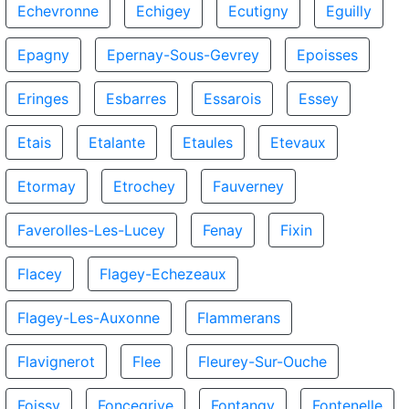
Echevronne
Echigey
Ecutigny
Eguilly
Epagny
Epernay-Sous-Gevrey
Epoisses
Eringes
Esbarres
Essarois
Essey
Etais
Etalante
Etaules
Etevaux
Etormay
Etrochey
Fauverney
Faverolles-Les-Lucey
Fenay
Fixin
Flacey
Flagey-Echezeaux
Flagey-Les-Auxonne
Flammerans
Flavignerot
Flee
Fleurey-Sur-Ouche
Foissy
Foncegrive
Fontangy
Fontenelle