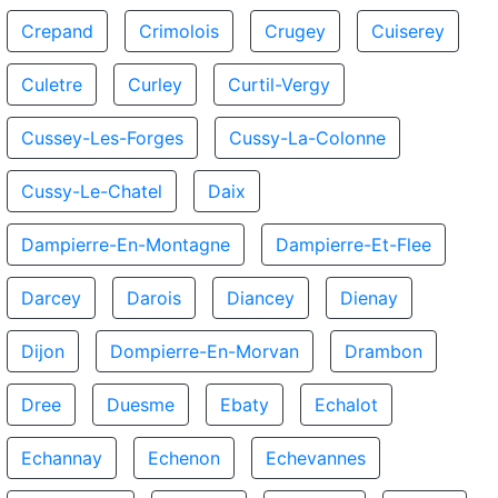
Crepand
Crimolois
Crugey
Cuiserey
Culetre
Curley
Curtil-Vergy
Cussey-Les-Forges
Cussy-La-Colonne
Cussy-Le-Chatel
Daix
Dampierre-En-Montagne
Dampierre-Et-Flee
Darcey
Darois
Diancey
Dienay
Dijon
Dompierre-En-Morvan
Drambon
Dree
Duesme
Ebaty
Echalot
Echannay
Echenon
Echevannes