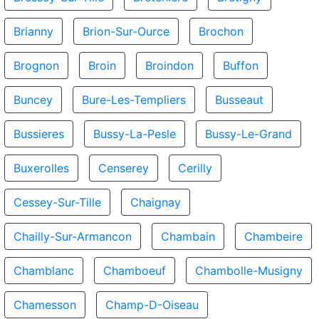
Brianny
Brion-Sur-Ource
Brochon
Brognon
Broin
Broindon
Buffon
Buncey
Bure-Les-Templiers
Busseaut
Bussieres
Bussy-La-Pesle
Bussy-Le-Grand
Buxerolles
Censerey
Cerilly
Cessey-Sur-Tille
Chaignay
Chailly-Sur-Armancon
Chambain
Chambeire
Chamblanc
Chamboeuf
Chambolle-Musigny
Chamesson
Champ-D-Oiseau