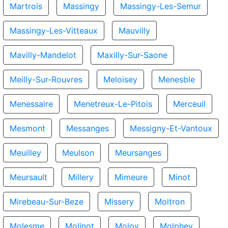
Martrois
Massingy
Massingy-Les-Semur
Massingy-Les-Vitteaux
Mauvilly
Mavilly-Mandelot
Maxilly-Sur-Saone
Meilly-Sur-Rouvres
Meloisey
Menesble
Menessaire
Menetreux-Le-Pitois
Merceuil
Mesmont
Messanges
Messigny-Et-Vantoux
Meuilley
Meulson
Meursanges
Meursault
Millery
Mimeure
Minot
Mirebeau-Sur-Beze
Missery
Moitron
Molesme
Molinot
Moloy
Molphey