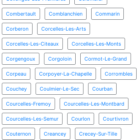
Combertault
Comblanchien
Commarin
Corberon
Corcelles-Les-Arts
Corcelles-Les-Citeaux
Corcelles-Les-Monts
Corgengoux
Corgoloin
Cormot-Le-Grand
Corpeau
Corpoyer-La-Chapelle
Corrombles
Couchey
Coulmier-Le-Sec
Courban
Courcelles-Fremoy
Courcelles-Les-Montbard
Courcelles-Les-Semur
Courlon
Courtivron
Couternon
Creancey
Crecey-Sur-Tille