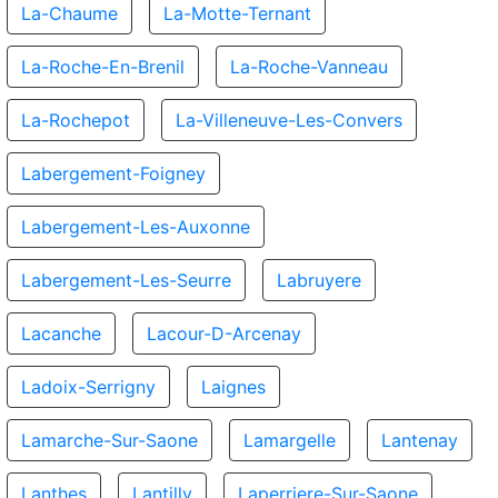
La-Chaume
La-Motte-Ternant
La-Roche-En-Brenil
La-Roche-Vanneau
La-Rochepot
La-Villeneuve-Les-Convers
Labergement-Foigney
Labergement-Les-Auxonne
Labergement-Les-Seurre
Labruyere
Lacanche
Lacour-D-Arcenay
Ladoix-Serrigny
Laignes
Lamarche-Sur-Saone
Lamargelle
Lantenay
Lanthes
Lantilly
Laperriere-Sur-Saone