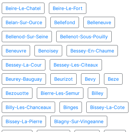
Beire-Le-Chatel
Beire-Le-Fort
Belan-Sur-Ource
Bellefond
Belleneuve
Bellenod-Sur-Seine
Bellenot-Sous-Pouilly
Beneuvre
Benoisey
Bessey-En-Chaume
Bessey-La-Cour
Bessey-Les-Citeaux
Beurey-Bauguay
Beurizot
Bevy
Beze
Bezouotte
Bierre-Les-Semur
Billey
Billy-Les-Chanceaux
Binges
Bissey-La-Cote
Bissey-La-Pierre
Blagny-Sur-Vingeanne