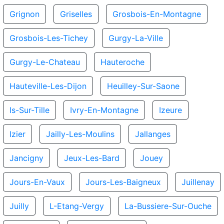
Grignon
Griselles
Grosbois-En-Montagne
Grosbois-Les-Tichey
Gurgy-La-Ville
Gurgy-Le-Chateau
Hauteroche
Hauteville-Les-Dijon
Heuilley-Sur-Saone
Is-Sur-Tille
Ivry-En-Montagne
Izeure
Izier
Jailly-Les-Moulins
Jallanges
Jancigny
Jeux-Les-Bard
Jouey
Jours-En-Vaux
Jours-Les-Baigneux
Juillenay
Juilly
L-Etang-Vergy
La-Bussiere-Sur-Ouche