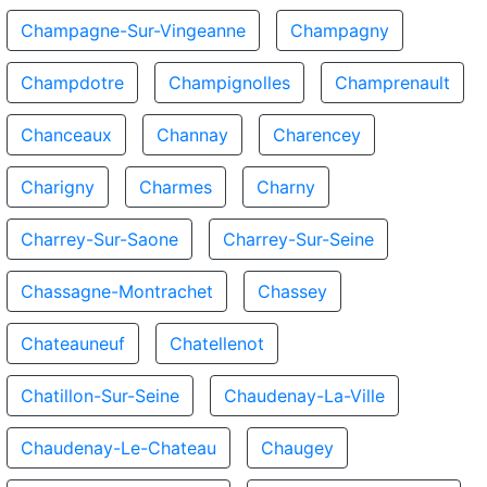
Champagne-Sur-Vingeanne
Champagny
Champdotre
Champignolles
Champrenault
Chanceaux
Channay
Charencey
Charigny
Charmes
Charny
Charrey-Sur-Saone
Charrey-Sur-Seine
Chassagne-Montrachet
Chassey
Chateauneuf
Chatellenot
Chatillon-Sur-Seine
Chaudenay-La-Ville
Chaudenay-Le-Chateau
Chaugey