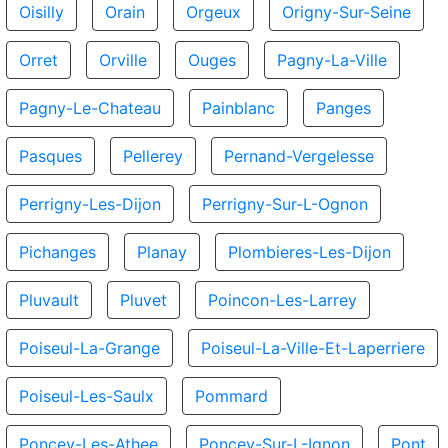
Oisilly
Orain
Orgeux
Origny-Sur-Seine
Orret
Orville
Ouges
Pagny-La-Ville
Pagny-Le-Chateau
Painblanc
Panges
Pasques
Pellerey
Pernand-Vergelesse
Perrigny-Les-Dijon
Perrigny-Sur-L-Ognon
Pichanges
Planay
Plombieres-Les-Dijon
Pluvault
Pluvet
Poincon-Les-Larrey
Poiseul-La-Grange
Poiseul-La-Ville-Et-Laperriere
Poiseul-Les-Saulx
Pommard
Poncey-Les-Athee
Poncey-Sur-L-Ignon
Pont