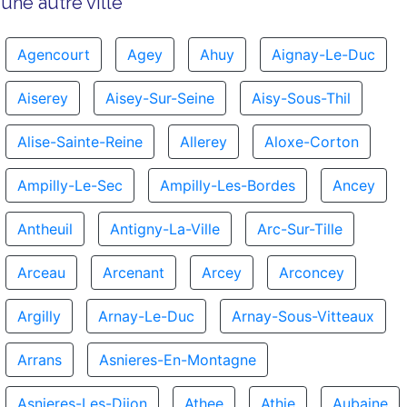
une autre ville
Agencourt
Agey
Ahuy
Aignay-Le-Duc
Aiserey
Aisey-Sur-Seine
Aisy-Sous-Thil
Alise-Sainte-Reine
Allerey
Aloxe-Corton
Ampilly-Le-Sec
Ampilly-Les-Bordes
Ancey
Antheuil
Antigny-La-Ville
Arc-Sur-Tille
Arceau
Arcenant
Arcey
Arconcey
Argilly
Arnay-Le-Duc
Arnay-Sous-Vitteaux
Arrans
Asnieres-En-Montagne
Asnieres-Les-Dijon
Athee
Athie
Aubaine