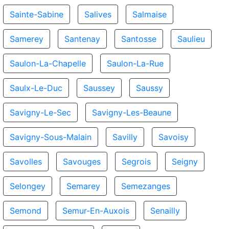
Sainte-Sabine
Salives
Salmaise
Samerey
Santenay
Santosse
Saulieu
Saulon-La-Chapelle
Saulon-La-Rue
Saulx-Le-Duc
Saussey
Saussy
Savigny-Le-Sec
Savigny-Les-Beaune
Savigny-Sous-Malain
Savilly
Savoisy
Savolles
Savouges
Segrois
Seigny
Selongey
Semarey
Semezanges
Semond
Semur-En-Auxois
Senailly