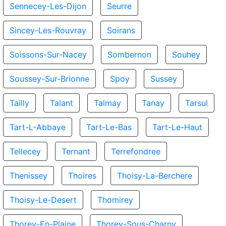
Sennecey-Les-Dijon
Seurre
Sincey-Les-Rouvray
Soirans
Soissons-Sur-Nacey
Sombernon
Souhey
Soussey-Sur-Brionne
Spoy
Sussey
Tailly
Talant
Talmay
Tanay
Tarsul
Tart-L-Abbaye
Tart-Le-Bas
Tart-Le-Haut
Tellecey
Ternant
Terrefondree
Thenissey
Thoires
Thoisy-La-Berchere
Thoisy-Le-Desert
Thomirey
Thorey-En-Plaine
Thorey-Sous-Charny