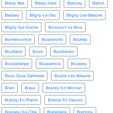
Blaisy-Bas
Blaisy-Haut
Blancey
Blanot
Blessey
Bligny-Le-Sec
Bligny-Les-Beaune
Bligny-Sur-Ouche
Boncourt-Le-Bois
Bonnencontre
Boudreville
Bouhey
Bouilland
Bouix
Bourberain
Bousselange
Boussenois
Boussey
Boux-Sous-Salmaise
Bouze-Les-Beaune
Brain
Braux
Brazey-En-Morvan
Brazey-En-Plaine
Bremur-Et-Vaurois
Bressey-Sur-Tille
Breteniere
Bretigny