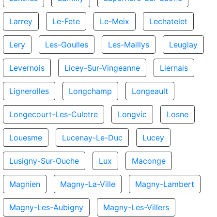
Larrey
Le-Fete
Le-Meix
Lechatelet
Lery
Les-Goulles
Les-Maillys
Leuglay
Levernois
Licey-Sur-Vingeanne
Liernais
Lignerolles
Longchamp
Longeault
Longecourt-Les-Culetre
Longvic
Losne
Louesme
Lucenay-Le-Duc
Lucey
Lusigny-Sur-Ouche
Lux
Maconge
Magnien
Magny-La-Ville
Magny-Lambert
Magny-Les-Aubigny
Magny-Les-Villers