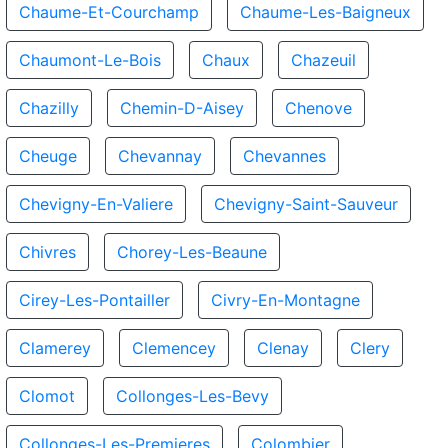
Chaume-Et-Courchamp
Chaume-Les-Baigneux
Chaumont-Le-Bois
Chaux
Chazeuil
Chazilly
Chemin-D-Aisey
Chenove
Cheuge
Chevannay
Chevannes
Chevigny-En-Valiere
Chevigny-Saint-Sauveur
Chivres
Chorey-Les-Beaune
Cirey-Les-Pontailler
Civry-En-Montagne
Clamerey
Clemencey
Clenay
Clery
Clomot
Collonges-Les-Bevy
Collonges-Les-Premieres
Colombier