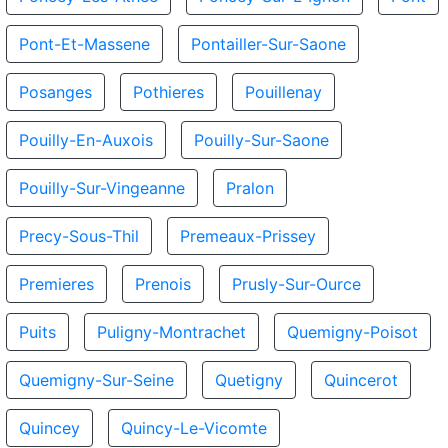
Pont-Et-Massene
Pontailler-Sur-Saone
Posanges
Pothieres
Pouillenay
Pouilly-En-Auxois
Pouilly-Sur-Saone
Pouilly-Sur-Vingeanne
Pralon
Precy-Sous-Thil
Premeaux-Prissey
Premieres
Prenois
Prusly-Sur-Ource
Puits
Puligny-Montrachet
Quemigny-Poisot
Quemigny-Sur-Seine
Quetigny
Quincerot
Quincey
Quincy-Le-Vicomte